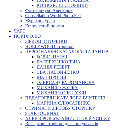
ПОЛОЖЕННЯ І ЗАЯВКА
КОНКУРСНІ СТОРІНКИ
Фотоконкурс Алеї Зірок
Constellation World Photo Fest
Журі конкурсів
Конкурсний портал
ЧАРТ
ПОРТФОЛІО
ЗІРКОВІ СТОРІНКИ
HOLLYWOOD-сторінки
ПЕРСОНАЛЬНІ КАТАЛОГИ ТАЛАНТІВ
БОРИС ПУГАЧ
ВАЛЕРІЯ ШКОЛЬНА
ДАНІІЛ РЕБЕРТ
ЄВА НАБОЙЧЕНКО
ІВАН ПРОЦІВ
ОЛЕКСАНДРА РОМАНОВА
МИХАЙЛО ЖУРБА
МИХАЙЛО СЛЄПУХІН
ПЕДАГОГІЧНІ КАТАЛОГИ ВЧИТЕЛІВ
МАРИНА СЛЮСАРЕНКО
ОТРИМАТИ ЗІРКОВУ СТОРІНКУ
STAR JOURNAL
АЛЕЯ ЗІРОК УКРАЇНИ: ІСТОРІЇ УСПІХУ
Всі зіркові сторінки для конкурсантів