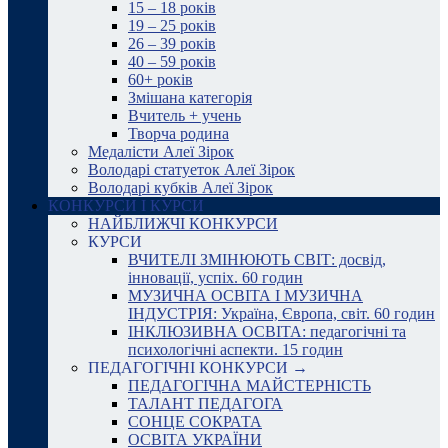
15 – 18 років
19 – 25 років
26 – 39 років
40 – 59 років
60+ років
Змішана категорія
Вчитель + учень
Творча родина
Медалісти Алеї Зірок
Володарі статуеток Алеї Зірок
Володарі кубків Алеї Зірок
КОНКУРСИ І КУРСИ
НАЙБЛИЖЧІ КОНКУРСИ
КУРСИ
ВЧИТЕЛІ ЗМІНЮЮТЬ СВІТ: досвід,
інновації, успіх. 60 годин
МУЗИЧНА ОСВІТА І МУЗИЧНА
ІНДУСТРІЯ: Україна, Європа, світ. 60 годин
ІНКЛЮЗИВНА ОСВІТА: педагогічні та
психологічні аспекти. 15 годин
ПЕДАГОГІЧНІ КОНКУРСИ →
ПЕДАГОГІЧНА МАЙСТЕРНІСТЬ
ТАЛАНТ ПЕДАГОГА
СОНЦЕ СОКРАТА
ОСВІТА УКРАЇНИ