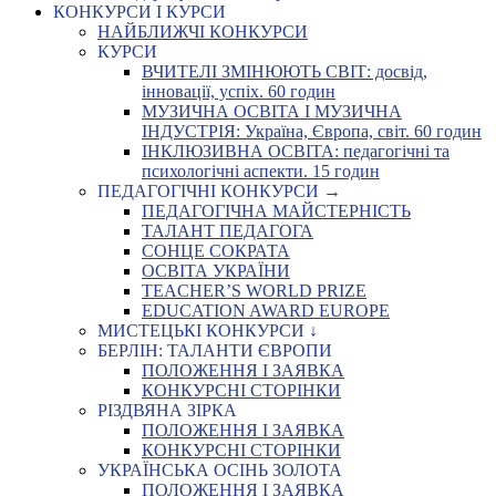
КОНКУРСИ І КУРСИ
НАЙБЛИЖЧІ КОНКУРСИ
КУРСИ
ВЧИТЕЛІ ЗМІНЮЮТЬ СВІТ: досвід,
інновації, успіх. 60 годин
МУЗИЧНА ОСВІТА І МУЗИЧНА
ІНДУСТРІЯ: Україна, Європа, світ. 60 годин
ІНКЛЮЗИВНА ОСВІТА: педагогічні та
психологічні аспекти. 15 годин
ПЕДАГОГІЧНІ КОНКУРСИ →
ПЕДАГОГІЧНА МАЙСТЕРНІСТЬ
ТАЛАНТ ПЕДАГОГА
СОНЦЕ СОКРАТА
ОСВІТА УКРАЇНИ
TEACHER’S WORLD PRIZE
EDUCATION AWARD EUROPE
МИСТЕЦЬКІ КОНКУРСИ ↓
БЕРЛІН: ТАЛАНТИ ЄВРОПИ
ПОЛОЖЕННЯ І ЗАЯВКА
КОНКУРСНІ СТОРІНКИ
РІЗДВЯНА ЗІРКА
ПОЛОЖЕННЯ І ЗАЯВКА
КОНКУРСНІ СТОРІНКИ
УКРАЇНСЬКА ОСІНЬ ЗОЛОТА
ПОЛОЖЕННЯ І ЗАЯВКА