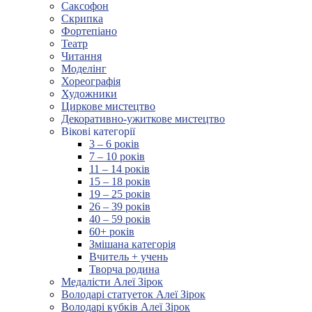
Саксофон
Скрипка
Фортепіано
Театр
Читання
Моделінг
Хореографія
Художники
Циркове мистецтво
Декоративно-ужиткове мистецтво
Вікові категорії
3 – 6 років
7 – 10 років
11 – 14 років
15 – 18 років
19 – 25 років
26 – 39 років
40 – 59 років
60+ років
Змішана категорія
Вчитель + учень
Творча родина
Медалісти Алеї Зірок
Володарі статуеток Алеї Зірок
Володарі кубків Алеї Зірок