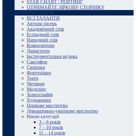
STAR CHART | РЕЙТИНГ
ОТРИМАЙТЕ ЗІРКОВУ СТОРІНКУ
АЛЕЯ ТАЛАНТІВ
ВСІ ТАЛАНТИ
Автори пісень
Академічний спів
Естрадний спів
Народний спів
Композитори
Диригенти
Інструментальна музика
Саксофон
Скрипка
Фортепіано
Театр
Читання
Моделінг
Хореографія
Художники
Циркове мистецтво
Декоративно-ужиткове мистецтво
Вікові категорії
3 – 6 років
7 – 10 років
11 – 14 років