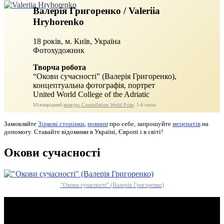
Валерія Григоренко / Valeriia
Hryhorenko
18 років, м. Київ, Україна
Фотохудожник
Творча робота
“Окови сучасності” (Валерія Григоренко),
концептуальна фотографія, портрет
United World College of the Adriatic
Міжнародний
конкурс Constellation World Prize
. 1‑й сезон
Замовляйте
Зіркові сторінки
,
новини
про себе, запрошуйте
меценатів
на
допомогу. Ставайте відомими в Україні, Європі і в світі!
Окови сучасності
“Окови сучасності” (Валерія Григоренко)