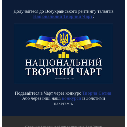
Долучайтеся до Всеукраїнського рейтингу талантів
Національний Творчий Чарт
:
Подавайтеся в Чарт через конкурс
Творча Сотня
.
Або через інші наші
конкурси
із Золотими
пакетами.
Cторінки і творчі роботи резидентів Алеї Зірок