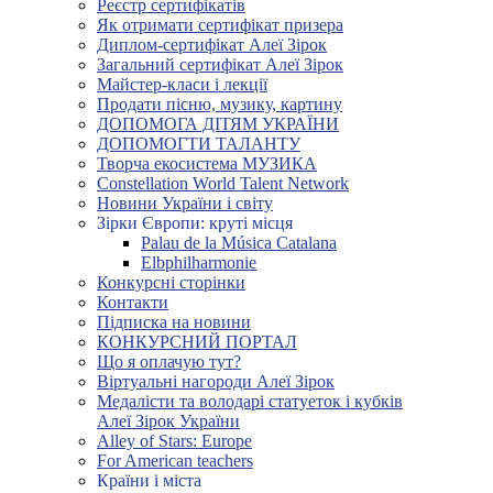
Реєстр сертифікатів
Як отримати сертифікат призера
Диплом-сертифікат Алеї Зірок
Загальний сертифікат Алеї Зірок
Майстер-класи і лекції
Продати пісню, музику, картину
ДОПОМОГА ДІТЯМ УКРАЇНИ
ДОПОМОГТИ ТАЛАНТУ
Творча екосистема МУЗИКА
Constellation World Talent Network
Новини України і світу
Зірки Європи: круті місця
Palau de la Música Catalana
Elbphilharmonie
Конкурсні сторінки
Контакти
Підписка на новини
КОНКУРСНИЙ ПОРТАЛ
Що я оплачую тут?
Віртуальні нагороди Алеї Зірок
Медалісти та володарі статуеток і кубків
Алеї Зірок України
Alley of Stars: Europe
For American teachers
Країни і міста