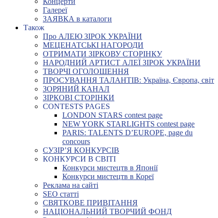
Концерти
Галереї
ЗАЯВКА в каталоги
Також
Про АЛЕЮ ЗІРОК УКРАЇНИ
МЕЦЕНАТСЬКІ НАГОРОДИ
ОТРИМАТИ ЗІРКОВУ СТОРІНКУ
НАРОДНИЙ АРТИСТ АЛЕЇ ЗІРОК УКРАЇНИ
ТВОРЧІ ОГОЛОШЕННЯ
ПРОСУВАННЯ ТАЛАНТІВ: Україна, Європа, світ
ЗОРЯНИЙ КАНАЛ
ЗІРКОВІ СТОРІНКИ
CONTESTS PAGES
LONDON STARS contest page
NEW YORK STARLIGHTS contest page
PARIS: TALENTS D’EUROPE, page du
concours
СУЗІР’Я КОНКУРСІВ
КОНКУРСИ В СВІТІ
Конкурси мистецтв в Японії
Конкурси мистецтв в Кореї
Реклама на сайті
SEO статті
СВЯТКОВЕ ПРИВІТАННЯ
НАЦІОНАЛЬНИЙ ТВОРЧИЙ ФОНД