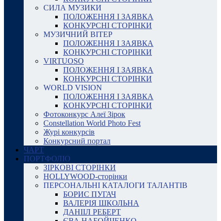
СИЛА МУЗИКИ
ПОЛОЖЕННЯ І ЗАЯВКА
КОНКУРСНІ СТОРІНКИ
МУЗИЧНИЙ ВІТЕР
ПОЛОЖЕННЯ І ЗАЯВКА
КОНКУРСНІ СТОРІНКИ
VIRTUOSO
ПОЛОЖЕННЯ І ЗАЯВКА
КОНКУРСНІ СТОРІНКИ
WORLD VISION
ПОЛОЖЕННЯ І ЗАЯВКА
КОНКУРСНІ СТОРІНКИ
Фотоконкурс Алеї Зірок
Constellation World Photo Fest
Журі конкурсів
Конкурсний портал
ЧАРТ
ПОРТФОЛІО
ЗІРКОВІ СТОРІНКИ
HOLLYWOOD-сторінки
ПЕРСОНАЛЬНІ КАТАЛОГИ ТАЛАНТІВ
БОРИС ПУГАЧ
ВАЛЕРІЯ ШКОЛЬНА
ДАНІІЛ РЕБЕРТ
ЄВА НАБОЙЧЕНКО