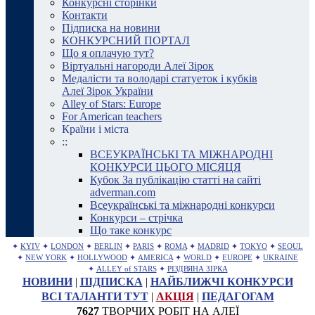
Конкурсні сторінки
Контакти
Підписка на новини
КОНКУРСНИЙ ПОРТАЛ
Що я оплачую тут?
Віртуальні нагороди Алеї Зірок
Медалісти та володарі статуеток і кубків
Алеї Зірок України
Alley of Stars: Europe
For American teachers
Країни і міста
::
ВСЕУКРАЇНСЬКІ ТА МІЖНАРОДНІ
КОНКУРСИ ЦЬОГО МІСЯЦЯ
Кубок За публікацію статті на сайті
adverman.com
Всеукраїнські та міжнародні конкурси
Конкурси – стрічка
Що таке конкурс
✦
KYIV
✦
LONDON
✦
BERLIN
✦
PARIS
✦
ROMA
✦
MADRID
✦
TOKYO
✦
SEOUL
✦
NEW YORK
✦
HOLLYWOOD
✦
AMERICA
✦
WORLD
✦
EUROPE
✦
UKRAINE
✦
ALLEY of STARS
✦
РІЗДВЯНА ЗІРКА
НОВИНИ
|
ПІДПИСКА
|
НАЙБЛИЖЧІ КОНКУРСИ
ВСІ ТАЛАНТИ ТУТ
|
АКЦІЯ
|
ПЕДАГОГАМ
7627
ТВОРЧИХ РОБІТ НА АЛЕЇ