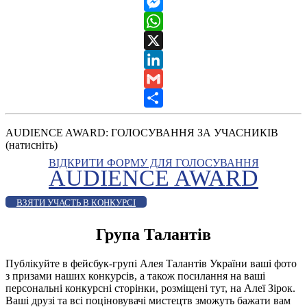
Telegram
Messenger
WhatsApp
X
LinkedIn
Gmail
Share
AUDIENCE AWARD: ГОЛОСУВАННЯ ЗА УЧАСНИКІВ
(натисніть)
ВІДКРИТИ ФОРМУ ДЛЯ ГОЛОСУВАННЯ
AUDIENCE AWARD
ВЗЯТИ УЧАСТЬ В КОНКУРСІ
Група Талантів
Публікуйте в фейсбук-групі Алея Талантів України ваші фото
з призами наших конкурсів, а також посилання на ваші
персональні конкурсні сторінки, розміщені тут, на Алеї Зірок.
Ваші друзі та всі поціновувачі мистецтв зможуть бажати вам