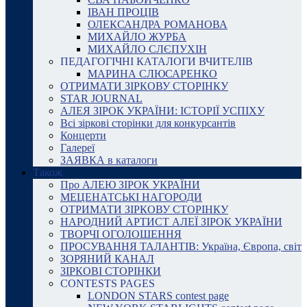
ІВАН ПРОЦІВ
ОЛЕКСАНДРА РОМАНОВА
МИХАЙЛО ЖУРБА
МИХАЙЛО СЛЄПУХІН
ПЕДАГОГІЧНІ КАТАЛОГИ ВЧИТЕЛІВ
МАРИНА СЛЮСАРЕНКО
ОТРИМАТИ ЗІРКОВУ СТОРІНКУ
STAR JOURNAL
АЛЕЯ ЗІРОК УКРАЇНИ: ІСТОРІЇ УСПІХУ
Всі зіркові сторінки для конкурсантів
Концерти
Галереї
ЗАЯВКА в каталоги
Також
Про АЛЕЮ ЗІРОК УКРАЇНИ
МЕЦЕНАТСЬКІ НАГОРОДИ
ОТРИМАТИ ЗІРКОВУ СТОРІНКУ
НАРОДНИЙ АРТИСТ АЛЕЇ ЗІРОК УКРАЇНИ
ТВОРЧІ ОГОЛОШЕННЯ
ПРОСУВАННЯ ТАЛАНТІВ: Україна, Європа, світ
ЗОРЯНИЙ КАНАЛ
ЗІРКОВІ СТОРІНКИ
CONTESTS PAGES
LONDON STARS contest page