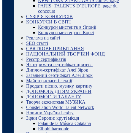
NEW YORK STARLIGHTS contest page
PARIS: TALENTS D’EUROPE, page du
concours
СУЗІР’Я КОНКУРСІВ
КОНКУРСИ В СВІТІ
Конкурси мистецтв в Японії
Конкурси мистецтв в Кореї
Реклама на сайті
SEO статті
СВЯТКОВЕ ПРИВІТАННЯ
НАЦІОНАЛЬНИЙ ТВОРЧИЙ ФОНД
Реєстр сертифікатів
Як отримати сертифікат призера
Диплом-сертифікат Алеї Зірок
Загальний сертифікат Алеї Зірок
Майстер-класи і лекції
Продати пісню, музику, картину
ДОПОМОГА ДІТЯМ УКРАЇНИ
ДОПОМОГТИ ТАЛАНТУ
Творча екосистема МУЗИКА
Constellation World Talent Network
Новини України і світу
Зірки Європи: круті місця
Palau de la Música Catalana
Elbphilharmonie