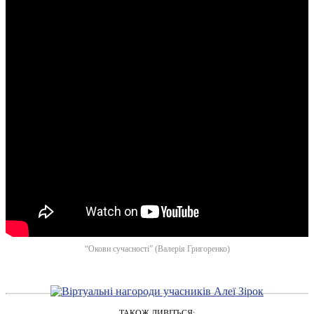
“Окови сучасності” (Валерія Григоренко)
ТАКОЖ ДИВІТЬСЯ: