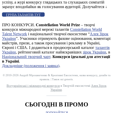
успіху, а журі конкурсу глядацьких та слухацьких симпатій
зарахує вподобайки як голосування аудиторії. Долучайтеся
↓
ГРУПА ТАЛАНТІВ ТУТ
ПРО КОНКУРСИ.
Constellation World Prize
– творчі
конкурси міжнародної мережі талантів
Constellation World
Talent Network
і національної творчої екосистеми “
Алея Зірок
України
”. Учасники отримують фахове оцінювання, коментарі
майстрів, призи, а також просування і рекламу в Україні,
Європі і США. І додаються в продюсерський каталог
талантів
України
, рейтинговий каталог найяскравіших
зірок України
, в
Національний творчий чарт
.
Конкурси ідеальні для атестації
в Україні
.
Докладніше (положення і заявка)
.
© 2010-2026 Андрій Мірошниченко & Креативні Екосистеми, назва конкурсу, дизайн та
правила. | Також sui generis.
Всеукраїнські і міжнародні конкурси
в Творчій екосистемі
Алея Зірок
України
.
__________
СЬОГОДНІ В ПРОМО
ДОЛУЧАЙТЕСЯ