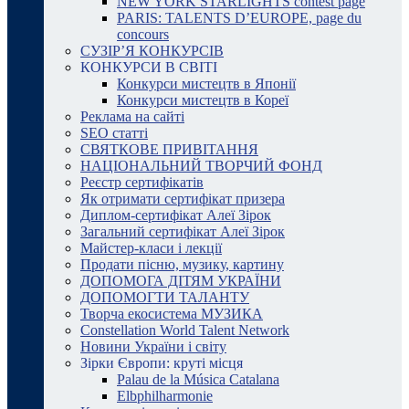
NEW YORK STARLIGHTS contest page
PARIS: TALENTS D’EUROPE, page du
concours
СУЗІР’Я КОНКУРСІВ
КОНКУРСИ В СВІТІ
Конкурси мистецтв в Японії
Конкурси мистецтв в Кореї
Реклама на сайті
SEO статті
СВЯТКОВЕ ПРИВІТАННЯ
НАЦІОНАЛЬНИЙ ТВОРЧИЙ ФОНД
Реєстр сертифікатів
Як отримати сертифікат призера
Диплом-сертифікат Алеї Зірок
Загальний сертифікат Алеї Зірок
Майстер-класи і лекції
Продати пісню, музику, картину
ДОПОМОГА ДІТЯМ УКРАЇНИ
ДОПОМОГТИ ТАЛАНТУ
Творча екосистема МУЗИКА
Constellation World Talent Network
Новини України і світу
Зірки Європи: круті місця
Palau de la Música Catalana
Elbphilharmonie