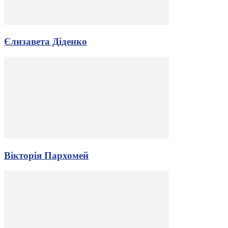
Єлизавета Діденко
Вікторія Пархомей