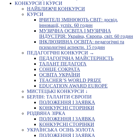
КОНКУРСИ І КУРСИ
НАЙБЛИЖЧІ КОНКУРСИ
КУРСИ
ВЧИТЕЛІ ЗМІНЮЮТЬ СВІТ: досвід,
інновації, успіх. 60 годин
МУЗИЧНА ОСВІТА І МУЗИЧНА
ІНДУСТРІЯ: Україна, Європа, світ. 60 годин
ІНКЛЮЗИВНА ОСВІТА: педагогічні та
психологічні аспекти. 15 годин
ПЕДАГОГІЧНІ КОНКУРСИ →
ПЕДАГОГІЧНА МАЙСТЕРНІСТЬ
ТАЛАНТ ПЕДАГОГА
СОНЦЕ СОКРАТА
ОСВІТА УКРАЇНИ
TEACHER’S WORLD PRIZE
EDUCATION AWARD EUROPE
МИСТЕЦЬКІ КОНКУРСИ ↓
БЕРЛІН: ТАЛАНТИ ЄВРОПИ
ПОЛОЖЕННЯ І ЗАЯВКА
КОНКУРСНІ СТОРІНКИ
РІЗДВЯНА ЗІРКА
ПОЛОЖЕННЯ І ЗАЯВКА
КОНКУРСНІ СТОРІНКИ
УКРАЇНСЬКА ОСІНЬ ЗОЛОТА
ПОЛОЖЕННЯ І ЗАЯВКА