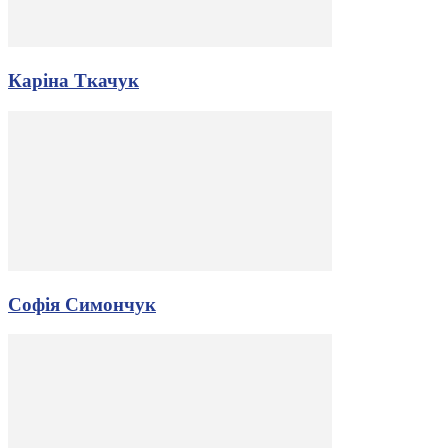
Каріна Ткачук
Софія Симончук