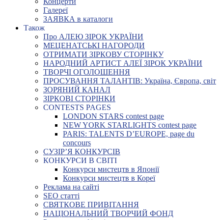
Концерти
Галереї
ЗАЯВКА в каталоги
Також
Про АЛЕЮ ЗІРОК УКРАЇНИ
МЕЦЕНАТСЬКІ НАГОРОДИ
ОТРИМАТИ ЗІРКОВУ СТОРІНКУ
НАРОДНИЙ АРТИСТ АЛЕЇ ЗІРОК УКРАЇНИ
ТВОРЧІ ОГОЛОШЕННЯ
ПРОСУВАННЯ ТАЛАНТІВ: Україна, Європа, світ
ЗОРЯНИЙ КАНАЛ
ЗІРКОВІ СТОРІНКИ
CONTESTS PAGES
LONDON STARS contest page
NEW YORK STARLIGHTS contest page
PARIS: TALENTS D’EUROPE, page du
concours
СУЗІР’Я КОНКУРСІВ
КОНКУРСИ В СВІТІ
Конкурси мистецтв в Японії
Конкурси мистецтв в Кореї
Реклама на сайті
SEO статті
СВЯТКОВЕ ПРИВІТАННЯ
НАЦІОНАЛЬНИЙ ТВОРЧИЙ ФОНД