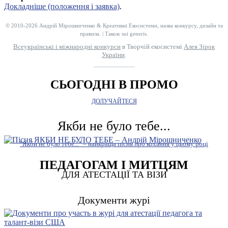
Докладніше (положення і заявка)
.
© 2010-2026 Андрій Мірошниченко & Креативні Екосистеми, назва конкурсу, дизайн та
правила. | Також sui generis.
Всеукраїнські і міжнародні конкурси
в Творчій екосистемі
Алея Зірок
України
.
__________
СЬОГОДНІ В ПРОМО
ДОЛУЧАЙТЕСЯ
Якби не було тебе...
"Якби не було тебе..." – найкраща пісня про кохання у цьому році
ПЕДАГОГАМ І МИТЦЯМ
ДЛЯ АТЕСТАЦІЇ ТА ВІЗИ
Документи журі