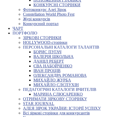
ПОЛОЖЕННЯ І ЗАЯВКА
КОНКУРСНІ СТОРІНКИ
Фотоконкурс Алеї Зірок
Constellation World Photo Fest
Журі конкурсів
Конкурсний портал
ЧАРТ
ПОРТФОЛІО
ЗІРКОВІ СТОРІНКИ
HOLLYWOOD-сторінки
ПЕРСОНАЛЬНІ КАТАЛОГИ ТАЛАНТІВ
БОРИС ПУГАЧ
ВАЛЕРІЯ ШКОЛЬНА
ДАНІІЛ РЕБЕРТ
ЄВА НАБОЙЧЕНКО
ІВАН ПРОЦІВ
ОЛЕКСАНДРА РОМАНОВА
МИХАЙЛО ЖУРБА
МИХАЙЛО СЛЄПУХІН
ПЕДАГОГІЧНІ КАТАЛОГИ ВЧИТЕЛІВ
МАРИНА СЛЮСАРЕНКО
ОТРИМАТИ ЗІРКОВУ СТОРІНКУ
STAR JOURNAL
АЛЕЯ ЗІРОК УКРАЇНИ: ІСТОРІЇ УСПІХУ
Всі зіркові сторінки для конкурсантів