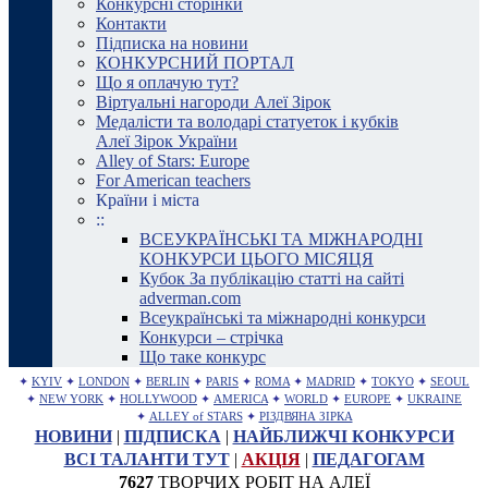
Конкурсні сторінки
Контакти
Підписка на новини
КОНКУРСНИЙ ПОРТАЛ
Що я оплачую тут?
Віртуальні нагороди Алеї Зірок
Медалісти та володарі статуеток і кубків
Алеї Зірок України
Alley of Stars: Europe
For American teachers
Країни і міста
::
ВСЕУКРАЇНСЬКІ ТА МІЖНАРОДНІ
КОНКУРСИ ЦЬОГО МІСЯЦЯ
Кубок За публікацію статті на сайті
adverman.com
Всеукраїнські та міжнародні конкурси
Конкурси – стрічка
Що таке конкурс
✦
KYIV
✦
LONDON
✦
BERLIN
✦
PARIS
✦
ROMA
✦
MADRID
✦
TOKYO
✦
SEOUL
✦
NEW YORK
✦
HOLLYWOOD
✦
AMERICA
✦
WORLD
✦
EUROPE
✦
UKRAINE
✦
ALLEY of STARS
✦
РІЗДВЯНА ЗІРКА
НОВИНИ
|
ПІДПИСКА
|
НАЙБЛИЖЧІ КОНКУРСИ
ВСІ ТАЛАНТИ ТУТ
|
АКЦІЯ
|
ПЕДАГОГАМ
7627
ТВОРЧИХ РОБІТ НА АЛЕЇ