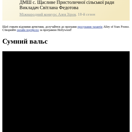
ДМШ с. Щасливе Пристоличної сільської ради
Викладач Світлана Федотова
Міжнародний конкурс Алея Зірок
. 18-й сезон
Щоб ставати відомими артистами, долучайтеся до програми
просування талантів
Alley of Stars Promo.
Створюйте
онлайн портфоліо
за програмою Hollywood!
Сумний вальс