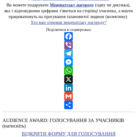
Ви можете подарувати
Меценатську нагороду
(одну чи декілька),
яка з відповідними цифрами з'явиться на сторінці учасника, а кошти
працюватимуть на просування талановитої людини (колективу).
Хто вже отримав меценатську нагороду?
Поділитися в соцмережах:
Facebook
Viber
Telegram
Messenger
WhatsApp
X
LinkedIn
Gmail
Share
AUDIENCE AWARD: ГОЛОСУВАННЯ ЗА УЧАСНИКІВ
(натисніть)
ВІДКРИТИ ФОРМУ ДЛЯ ГОЛОСУВАННЯ