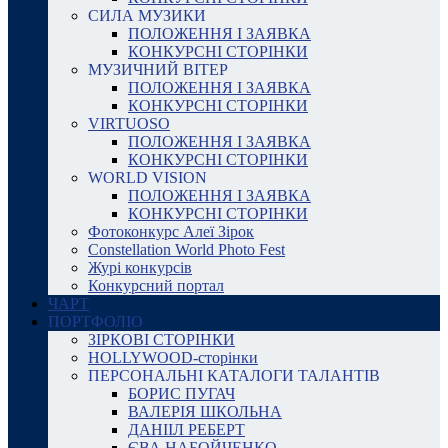
СИЛА МУЗИКИ
ПОЛОЖЕННЯ І ЗАЯВКА
КОНКУРСНІ СТОРІНКИ
МУЗИЧНИЙ ВІТЕР
ПОЛОЖЕННЯ І ЗАЯВКА
КОНКУРСНІ СТОРІНКИ
VIRTUOSO
ПОЛОЖЕННЯ І ЗАЯВКА
КОНКУРСНІ СТОРІНКИ
WORLD VISION
ПОЛОЖЕННЯ І ЗАЯВКА
КОНКУРСНІ СТОРІНКИ
Фотоконкурс Алеї Зірок
Constellation World Photo Fest
Журі конкурсів
Конкурсний портал
ЧАРТ
ПОРТФОЛІО
ЗІРКОВІ СТОРІНКИ
HOLLYWOOD-сторінки
ПЕРСОНАЛЬНІ КАТАЛОГИ ТАЛАНТІВ
БОРИС ПУГАЧ
ВАЛЕРІЯ ШКОЛЬНА
ДАНІІЛ РЕБЕРТ
ЄВА НАБОЙЧЕНКО