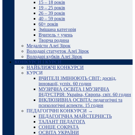
15 – 18 років
19 – 25 років
26 – 39 років
40 – 59 років
60+ років
Змішана категорія
Вчитель + учень
Творча родина
Медалісти Алеї Зірок
Володарі статуеток Алеї Зірок
Володарі кубків Алеї Зірок
КОНКУРСИ І КУРСИ
НАЙБЛИЖЧІ КОНКУРСИ
КУРСИ
ВЧИТЕЛІ ЗМІНЮЮТЬ СВІТ: досвід,
інновації, успіх. 60 годин
МУЗИЧНА ОСВІТА І МУЗИЧНА
ІНДУСТРІЯ: Україна, Європа, світ. 60 годин
ІНКЛЮЗИВНА ОСВІТА: педагогічні та
психологічні аспекти. 15 годин
ПЕДАГОГІЧНІ КОНКУРСИ →
ПЕДАГОГІЧНА МАЙСТЕРНІСТЬ
ТАЛАНТ ПЕДАГОГА
СОНЦЕ СОКРАТА
ОСВІТА УКРАЇНИ