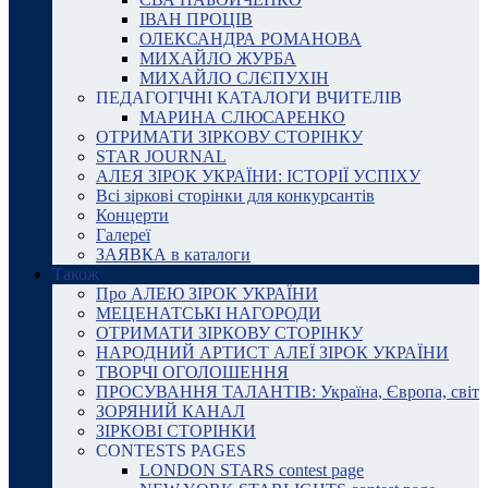
ІВАН ПРОЦІВ
ОЛЕКСАНДРА РОМАНОВА
МИХАЙЛО ЖУРБА
МИХАЙЛО СЛЄПУХІН
ПЕДАГОГІЧНІ КАТАЛОГИ ВЧИТЕЛІВ
МАРИНА СЛЮСАРЕНКО
ОТРИМАТИ ЗІРКОВУ СТОРІНКУ
STAR JOURNAL
АЛЕЯ ЗІРОК УКРАЇНИ: ІСТОРІЇ УСПІХУ
Всі зіркові сторінки для конкурсантів
Концерти
Галереї
ЗАЯВКА в каталоги
Також
Про АЛЕЮ ЗІРОК УКРАЇНИ
МЕЦЕНАТСЬКІ НАГОРОДИ
ОТРИМАТИ ЗІРКОВУ СТОРІНКУ
НАРОДНИЙ АРТИСТ АЛЕЇ ЗІРОК УКРАЇНИ
ТВОРЧІ ОГОЛОШЕННЯ
ПРОСУВАННЯ ТАЛАНТІВ: Україна, Європа, світ
ЗОРЯНИЙ КАНАЛ
ЗІРКОВІ СТОРІНКИ
CONTESTS PAGES
LONDON STARS contest page