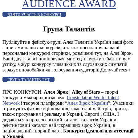
AUDIENCE AWARD
ВЗЯТИ УЧАСТЬ В КОНКУРСІ
Група Талантів
Публікуйте в фейсбук-групі Алея Талантів України ваші фото
з призами наших конкурсів, а також посилання на ваші
персональні конкурсні сторінки, розміщені тут, на Алеї Зірок.
Ваші друзі та всі поціновувачі мистецтв зможуть бажати вам
успіху, а журі конкурсу глядацьких та слухацьких симпатій
зарахує вподобайки як голосування аудиторії. Долучайтеся
↓
ГРУПА ТАЛАНТІВ ТУТ
ПРО КОНКУРСИ.
Алея Зірок | Alley of Stars
– творчі
конкурси міжнародної мережі
Constellation World Talent
Network
і творчої платформи “
Алея Зірок України
”. Учасники
отримують фахове оцінювання, коментарі майстрів, призи, а
також просування і рекламу в Україні, Європі і США. І
додаються в продюсерський каталог талантів України,
рейтинговий каталог найяскравіших зірок України, в
національний творчий чарт.
Конкурси ідеальні для атестації
в Україні
.