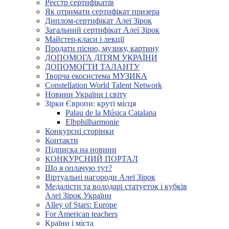
Реєстр сертифікатів
Як отримати сертифікат призера
Диплом-сертифікат Алеї Зірок
Загальний сертифікат Алеї Зірок
Майстер-класи і лекції
Продати пісню, музику, картину
ДОПОМОГА ДІТЯМ УКРАЇНИ
ДОПОМОГТИ ТАЛАНТУ
Творча екосистема МУЗИКА
Constellation World Talent Network
Новини України і світу
Зірки Європи: круті місця
Palau de la Música Catalana
Elbphilharmonie
Конкурсні сторінки
Контакти
Підписка на новини
КОНКУРСНИЙ ПОРТАЛ
Що я оплачую тут?
Віртуальні нагороди Алеї Зірок
Медалісти та володарі статуеток і кубків
Алеї Зірок України
Alley of Stars: Europe
For American teachers
Країни і міста