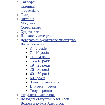
Саксофон
Скрипка
Фортепіано
Театр
Читання
Моделінг
Хореографія
Художники
Циркове мистецтво
Декоративно-ужиткове мистецтво
Вікові категорії
3 – 6 років
7 – 10 років
11 – 14 років
15 – 18 років
19 – 25 років
26 – 39 років
40 – 59 років
60+ років
Змішана категорія
Вчитель + учень
Творча родина
Медалісти Алеї Зірок
Володарі статуеток Алеї Зірок
Володарі кубків Алеї Зірок