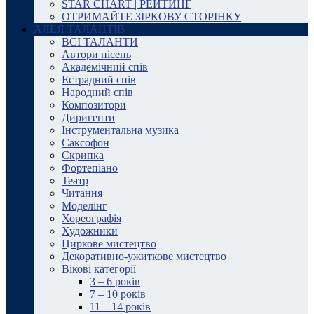
STAR CHART | РЕЙТИНГ
ОТРИМАЙТЕ ЗІРКОВУ СТОРІНКУ
АЛЕЯ ТАЛАНТІВ
ВСІ ТАЛАНТИ
Автори пісень
Академічний спів
Естрадний спів
Народний спів
Композитори
Диригенти
Інструментальна музика
Саксофон
Скрипка
Фортепіано
Театр
Читання
Моделінг
Хореографія
Художники
Циркове мистецтво
Декоративно-ужиткове мистецтво
Вікові категорії
3 – 6 років
7 – 10 років
11 – 14 років