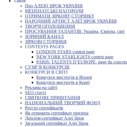
Також
Про АЛЕЮ ЗІРОК УКРАЇНИ
МЕЦЕНАТСЬКІ НАГОРОДИ
ОТРИМАТИ ЗІРКОВУ СТОРІНКУ
НАРОДНИЙ АРТИСТ АЛЕЇ ЗІРОК УКРАЇНИ
ТВОРЧІ ОГОЛОШЕННЯ
ПРОСУВАННЯ ТАЛАНТІВ: Україна, Європа, світ
ЗОРЯНИЙ КАНАЛ
ЗІРКОВІ СТОРІНКИ
CONTESTS PAGES
LONDON STARS contest page
NEW YORK STARLIGHTS contest page
PARIS: TALENTS D’EUROPE, page du concou
СУЗІР’Я КОНКУРСІВ
КОНКУРСИ В СВІТІ
Конкурси мистецтв в Японії
Конкурси мистецтв в Кореї
Реклама на сайті
SEO статті
СВЯТКОВЕ ПРИВІТАННЯ
НАЦІОНАЛЬНИЙ ТВОРЧИЙ ФОНД
Реєстр сертифікатів
Як отримати сертифікат призера
Диплом-сертифікат Алеї Зірок
Загальний сертифікат Алеї Зірок