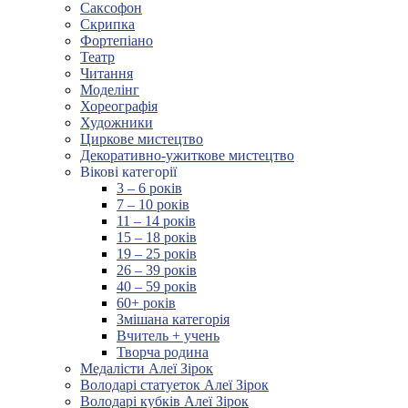
Саксофон
Скрипка
Фортепіано
Театр
Читання
Моделінг
Хореографія
Художники
Циркове мистецтво
Декоративно-ужиткове мистецтво
Вікові категорії
3 – 6 років
7 – 10 років
11 – 14 років
15 – 18 років
19 – 25 років
26 – 39 років
40 – 59 років
60+ років
Змішана категорія
Вчитель + учень
Творча родина
Медалісти Алеї Зірок
Володарі статуеток Алеї Зірок
Володарі кубків Алеї Зірок