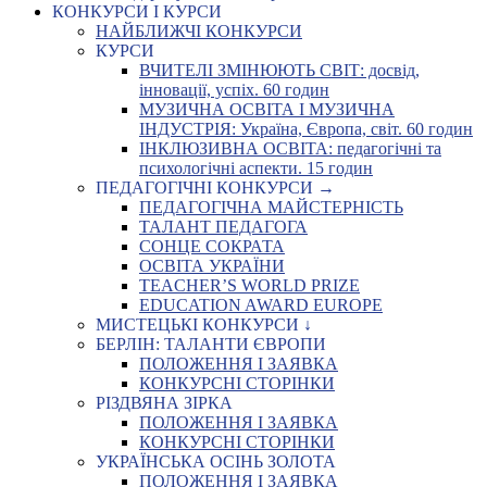
КОНКУРСИ І КУРСИ
НАЙБЛИЖЧІ КОНКУРСИ
КУРСИ
ВЧИТЕЛІ ЗМІНЮЮТЬ СВІТ: досвід,
інновації, успіх. 60 годин
МУЗИЧНА ОСВІТА І МУЗИЧНА
ІНДУСТРІЯ: Україна, Європа, світ. 60 годин
ІНКЛЮЗИВНА ОСВІТА: педагогічні та
психологічні аспекти. 15 годин
ПЕДАГОГІЧНІ КОНКУРСИ →
ПЕДАГОГІЧНА МАЙСТЕРНІСТЬ
ТАЛАНТ ПЕДАГОГА
СОНЦЕ СОКРАТА
ОСВІТА УКРАЇНИ
TEACHER’S WORLD PRIZE
EDUCATION AWARD EUROPE
МИСТЕЦЬКІ КОНКУРСИ ↓
БЕРЛІН: ТАЛАНТИ ЄВРОПИ
ПОЛОЖЕННЯ І ЗАЯВКА
КОНКУРСНІ СТОРІНКИ
РІЗДВЯНА ЗІРКА
ПОЛОЖЕННЯ І ЗАЯВКА
КОНКУРСНІ СТОРІНКИ
УКРАЇНСЬКА ОСІНЬ ЗОЛОТА
ПОЛОЖЕННЯ І ЗАЯВКА