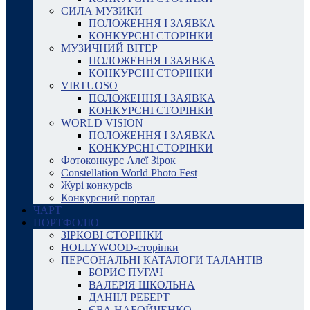
СИЛА МУЗИКИ
ПОЛОЖЕННЯ І ЗАЯВКА
КОНКУРСНІ СТОРІНКИ
МУЗИЧНИЙ ВІТЕР
ПОЛОЖЕННЯ І ЗАЯВКА
КОНКУРСНІ СТОРІНКИ
VIRTUOSO
ПОЛОЖЕННЯ І ЗАЯВКА
КОНКУРСНІ СТОРІНКИ
WORLD VISION
ПОЛОЖЕННЯ І ЗАЯВКА
КОНКУРСНІ СТОРІНКИ
Фотоконкурс Алеї Зірок
Constellation World Photo Fest
Журі конкурсів
Конкурсний портал
ЧАРТ
ПОРТФОЛІО
ЗІРКОВІ СТОРІНКИ
HOLLYWOOD-сторінки
ПЕРСОНАЛЬНІ КАТАЛОГИ ТАЛАНТІВ
БОРИС ПУГАЧ
ВАЛЕРІЯ ШКОЛЬНА
ДАНІІЛ РЕБЕРТ
ЄВА НАБОЙЧЕНКО