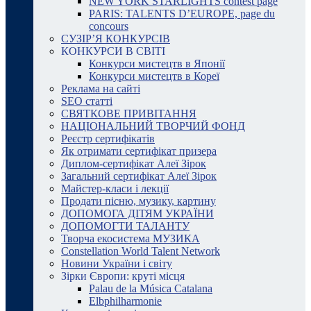
NEW YORK STARLIGHTS contest page
PARIS: TALENTS D’EUROPE, page du
concours
СУЗІР’Я КОНКУРСІВ
КОНКУРСИ В СВІТІ
Конкурси мистецтв в Японії
Конкурси мистецтв в Кореї
Реклама на сайті
SEO статті
СВЯТКОВЕ ПРИВІТАННЯ
НАЦІОНАЛЬНИЙ ТВОРЧИЙ ФОНД
Реєстр сертифікатів
Як отримати сертифікат призера
Диплом-сертифікат Алеї Зірок
Загальний сертифікат Алеї Зірок
Майстер-класи і лекції
Продати пісню, музику, картину
ДОПОМОГА ДІТЯМ УКРАЇНИ
ДОПОМОГТИ ТАЛАНТУ
Творча екосистема МУЗИКА
Constellation World Talent Network
Новини України і світу
Зірки Європи: круті місця
Palau de la Música Catalana
Elbphilharmonie