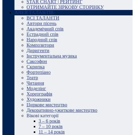
STAR CHART | РЕЙТИНГ
ОТРИМАЙТЕ ЗІРКОВУ СТОРІНКУ
АЛЕЯ ТАЛАНТІВ
ВСІ ТАЛАНТИ
Автори пісень
Академічний спів
Естрадний спів
Народний спів
Композитори
Диригенти
Інструментальна музика
Саксофон
Скрипка
Фортепіано
Театр
Читання
Моделінг
Хореографія
Художники
Циркове мистецтво
Декоративно-ужиткове мистецтво
Вікові категорії
3 – 6 років
7 – 10 років
11 – 14 років