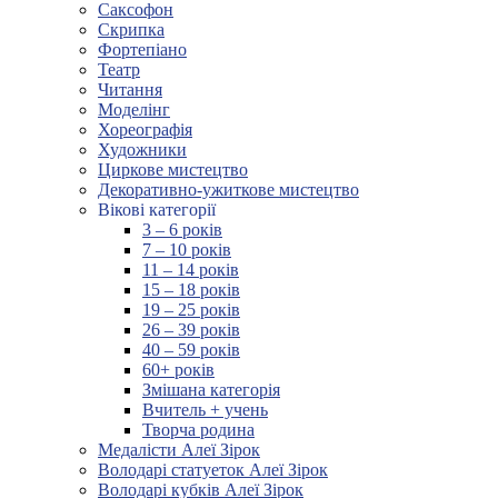
Саксофон
Скрипка
Фортепіано
Театр
Читання
Моделінг
Хореографія
Художники
Циркове мистецтво
Декоративно-ужиткове мистецтво
Вікові категорії
3 – 6 років
7 – 10 років
11 – 14 років
15 – 18 років
19 – 25 років
26 – 39 років
40 – 59 років
60+ років
Змішана категорія
Вчитель + учень
Творча родина
Медалісти Алеї Зірок
Володарі статуеток Алеї Зірок
Володарі кубків Алеї Зірок