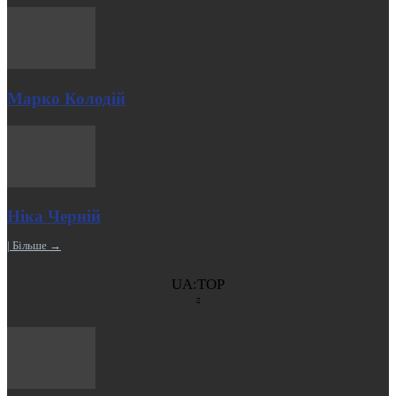
Марко Колодій
Ніка Черній
| Більше →
UA:TOP