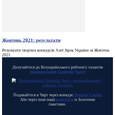
Жовтень 2021: результати
Результати творчих конкурсів Алеї Зірок України за Жовтень
2021.
Долучайтеся до Всеукраїнського рейтингу талантів
Національний Творчий Чарт
:
Подавайтеся в Чарт через конкурс
Творча Сотня
.
Або через інші наші
конкурси
із Золотими
пакетами.