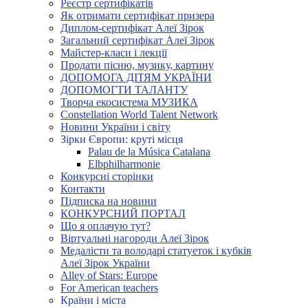
Реєстр сертифікатів
Як отримати сертифікат призера
Диплом-сертифікат Алеї Зірок
Загальний сертифікат Алеї Зірок
Майстер-класи і лекції
Продати пісню, музику, картину
ДОПОМОГА ДІТЯМ УКРАЇНИ
ДОПОМОГТИ ТАЛАНТУ
Творча екосистема МУЗИКА
Constellation World Talent Network
Новини України і світу
Зірки Європи: круті місця
Palau de la Música Catalana
Elbphilharmonie
Конкурсні сторінки
Контакти
Підписка на новини
КОНКУРСНИЙ ПОРТАЛ
Що я оплачую тут?
Віртуальні нагороди Алеї Зірок
Медалісти та володарі статуеток і кубків
Алеї Зірок України
Alley of Stars: Europe
For American teachers
Країни і міста