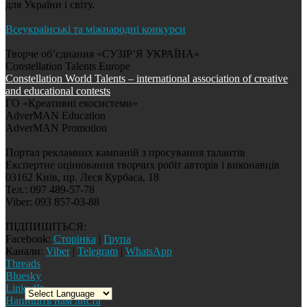
для України і світу.
Всеукраїнські та міжнародні конкурси
Творче об’єднання «СУЗІР’Я УКРАЇНА»
Constellation Talents Europe
Constellation World Talents – international association of creative
and educational contests
ГО «Креативні екосистеми»
AdverMAN Education
AdverMAN Promotion
Портал рекламних кампаній з просування талантів
Експертне оцінювання творчих робіт авторів і виконавців
03162 Київ, пр. Леся Курбаса, 18
Тел.: 097 489-57-78
Viber: 093 857-03-88
ПІДПИШІТЬСЯ:
Facebook:
Сторінка
|
Група
Канали:
Viber
|
Telegram
|
WhatsApp
Threads
Bluesky
LinkedIn
Напишіть нам листа