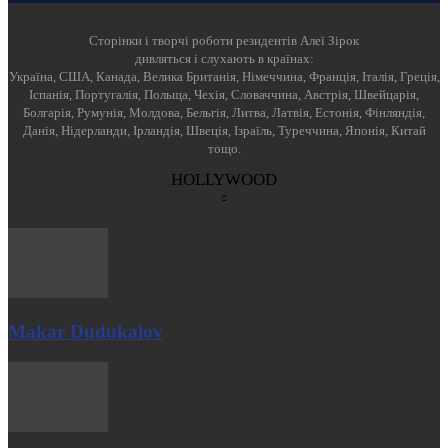
Cторінки і творчі роботи резидентів Алеї Зірок
дивляться і слухають в країнах:
Україна, США, Канада, Велика Британія, Німеччина, Франція, Італія, Греція,
Іспанія, Португалія, Польща, Чехія, Словаччина, Австрія, Швейцарія,
Болгарія, Румунія, Молдова, Бельгія, Литва, Латвія, Естонія, Фінляндія,
Данія, Нідерланди, Ірландія, Швеція, Ізраїль, Туреччина, Японія, Китай
тощо.
HOLLYWOOD
Makar Dudukalov