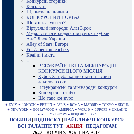
Конкурсні сторінки
Контакти
Підписка на новини
КОНКУРСНИЙ ПОРТАЛ
Що я оплачую тут?
Віртуальні нагороди Алеї Зірок
Медалісти та володарі статуеток і кубків
Алеї Зірок України
Alley of Stars: Europe
For American teachers
Країни і міста
::
ВСЕУКРАЇНСЬКІ ТА МІЖНАРОДНІ
КОНКУРСИ ЦЬОГО МІСЯЦЯ
Кубок За публікацію статті на сайті
adverman.com
Всеукраїнські та міжнародні конкурси
Конкурси – стрічка
Що таке конкурс
✦
KYIV
✦
LONDON
✦
BERLIN
✦
PARIS
✦
ROMA
✦
MADRID
✦
TOKYO
✦
SEOUL
✦
NEW YORK
✦
HOLLYWOOD
✦
AMERICA
✦
WORLD
✦
EUROPE
✦
UKRAINE
✦
ALLEY of STARS
✦
РІЗДВЯНА ЗІРКА
НОВИНИ
|
ПІДПИСКА
|
НАЙБЛИЖЧІ КОНКУРСИ
ВСІ ТАЛАНТИ ТУТ
|
АКЦІЯ
|
ПЕДАГОГАМ
7627
ТВОРЧИХ РОБІТ НА АЛЕЇ