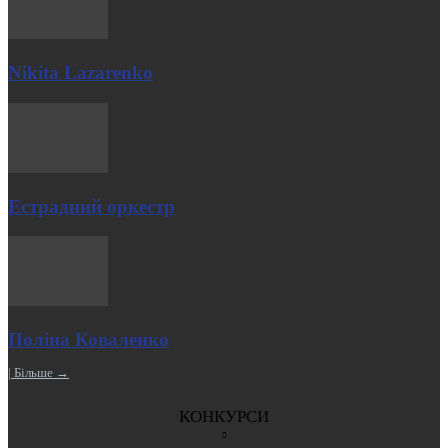
Nikita Lazarenko
Естрадний оркестр
Поліна Коваленко
| Більше →
КОНКУРСИ