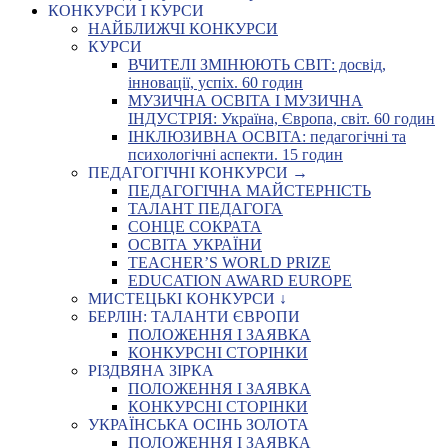
КОНКУРСИ І КУРСИ
НАЙБЛИЖЧІ КОНКУРСИ
КУРСИ
ВЧИТЕЛІ ЗМІНЮЮТЬ СВІТ: досвід,
інновації, успіх. 60 годин
МУЗИЧНА ОСВІТА І МУЗИЧНА
ІНДУСТРІЯ: Україна, Європа, світ. 60 годин
ІНКЛЮЗИВНА ОСВІТА: педагогічні та
психологічні аспекти. 15 годин
ПЕДАГОГІЧНІ КОНКУРСИ →
ПЕДАГОГІЧНА МАЙСТЕРНІСТЬ
ТАЛАНТ ПЕДАГОГА
СОНЦЕ СОКРАТА
ОСВІТА УКРАЇНИ
TEACHER’S WORLD PRIZE
EDUCATION AWARD EUROPE
МИСТЕЦЬКІ КОНКУРСИ ↓
БЕРЛІН: ТАЛАНТИ ЄВРОПИ
ПОЛОЖЕННЯ І ЗАЯВКА
КОНКУРСНІ СТОРІНКИ
РІЗДВЯНА ЗІРКА
ПОЛОЖЕННЯ І ЗАЯВКА
КОНКУРСНІ СТОРІНКИ
УКРАЇНСЬКА ОСІНЬ ЗОЛОТА
ПОЛОЖЕННЯ І ЗАЯВКА