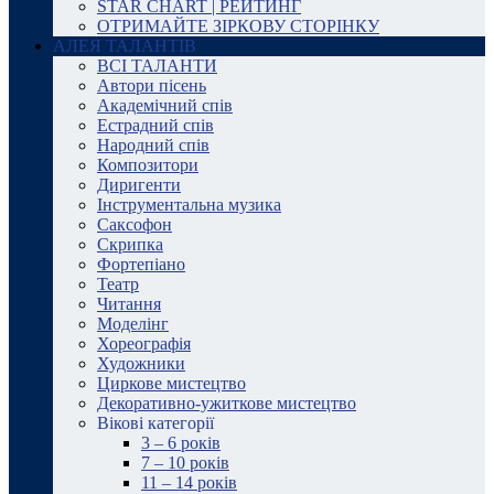
STAR CHART | РЕЙТИНГ
ОТРИМАЙТЕ ЗІРКОВУ СТОРІНКУ
АЛЕЯ ТАЛАНТІВ
ВСІ ТАЛАНТИ
Автори пісень
Академічний спів
Естрадний спів
Народний спів
Композитори
Диригенти
Інструментальна музика
Саксофон
Скрипка
Фортепіано
Театр
Читання
Моделінг
Хореографія
Художники
Циркове мистецтво
Декоративно-ужиткове мистецтво
Вікові категорії
3 – 6 років
7 – 10 років
11 – 14 років