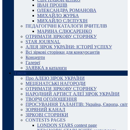
ІВАН ПРОЦІВ
ОЛЕКСАНДРА РОМАНОВА
МИХАЙЛО ЖУРБА
МИХАЙЛО СЛЄПУХІН
ПЕДАГОГІЧНІ КАТАЛОГИ ВЧИТЕЛІВ
МАРИНА СЛЮСАРЕНКО
ОТРИМАТИ ЗІРКОВУ СТОРІНКУ
STAR JOURNAL
АЛЕЯ ЗІРОК УКРАЇНИ: ІСТОРІЇ УСПІХУ
Всі зіркові сторінки для конкурсантів
Концерти
Галереї
ЗАЯВКА в каталоги
Також
Про АЛЕЮ ЗІРОК УКРАЇНИ
МЕЦЕНАТСЬКІ НАГОРОДИ
ОТРИМАТИ ЗІРКОВУ СТОРІНКУ
НАРОДНИЙ АРТИСТ АЛЕЇ ЗІРОК УКРАЇНИ
ТВОРЧІ ОГОЛОШЕННЯ
ПРОСУВАННЯ ТАЛАНТІВ: Україна, Європа, світ
ЗОРЯНИЙ КАНАЛ
ЗІРКОВІ СТОРІНКИ
CONTESTS PAGES
LONDON STARS contest page