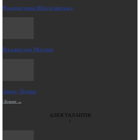
Владислава Шаталінська
Владислав Матяш
Анна Лісова
| Більше →
АЛЕЯ ТАЛАНТІВ