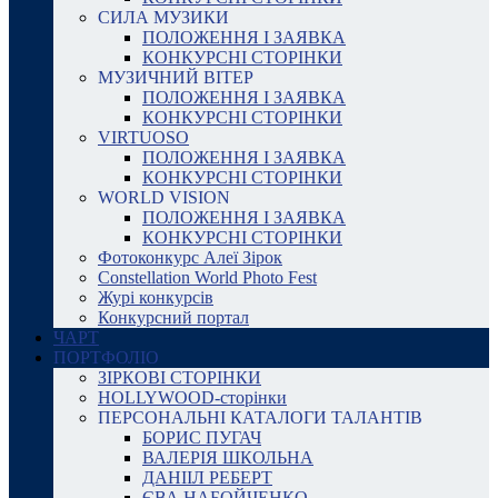
СИЛА МУЗИКИ
ПОЛОЖЕННЯ І ЗАЯВКА
КОНКУРСНІ СТОРІНКИ
МУЗИЧНИЙ ВІТЕР
ПОЛОЖЕННЯ І ЗАЯВКА
КОНКУРСНІ СТОРІНКИ
VIRTUOSO
ПОЛОЖЕННЯ І ЗАЯВКА
КОНКУРСНІ СТОРІНКИ
WORLD VISION
ПОЛОЖЕННЯ І ЗАЯВКА
КОНКУРСНІ СТОРІНКИ
Фотоконкурс Алеї Зірок
Constellation World Photo Fest
Журі конкурсів
Конкурсний портал
ЧАРТ
ПОРТФОЛІО
ЗІРКОВІ СТОРІНКИ
HOLLYWOOD-сторінки
ПЕРСОНАЛЬНІ КАТАЛОГИ ТАЛАНТІВ
БОРИС ПУГАЧ
ВАЛЕРІЯ ШКОЛЬНА
ДАНІІЛ РЕБЕРТ
ЄВА НАБОЙЧЕНКО