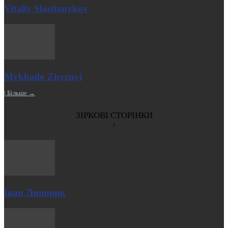
Vitaliy Slastianykov
Mykhailo Zhyrnyi
| Більше →
ЗІРКОВІ СТОРІНКИ
Іван Липовик