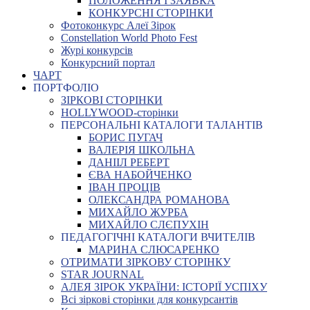
ПОЛОЖЕННЯ І ЗАЯВКА
КОНКУРСНІ СТОРІНКИ
Фотоконкурс Алеї Зірок
Constellation World Photo Fest
Журі конкурсів
Конкурсний портал
ЧАРТ
ПОРТФОЛІО
ЗІРКОВІ СТОРІНКИ
HOLLYWOOD-сторінки
ПЕРСОНАЛЬНІ КАТАЛОГИ ТАЛАНТІВ
БОРИС ПУГАЧ
ВАЛЕРІЯ ШКОЛЬНА
ДАНІІЛ РЕБЕРТ
ЄВА НАБОЙЧЕНКО
ІВАН ПРОЦІВ
ОЛЕКСАНДРА РОМАНОВА
МИХАЙЛО ЖУРБА
МИХАЙЛО СЛЄПУХІН
ПЕДАГОГІЧНІ КАТАЛОГИ ВЧИТЕЛІВ
МАРИНА СЛЮСАРЕНКО
ОТРИМАТИ ЗІРКОВУ СТОРІНКУ
STAR JOURNAL
АЛЕЯ ЗІРОК УКРАЇНИ: ІСТОРІЇ УСПІХУ
Всі зіркові сторінки для конкурсантів