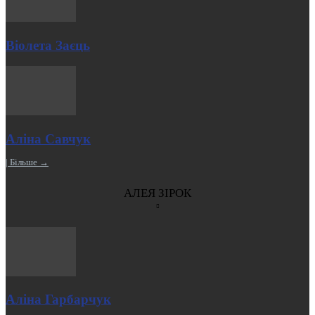
Віолета Заєць
Аліна Савчук
| Більше →
АЛЕЯ ЗІРОК
Аліна Гарбарчук