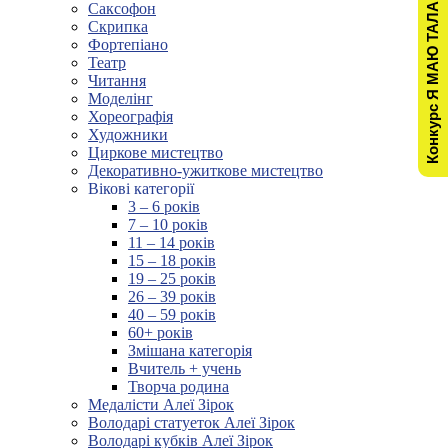
Конкурс Я МАЮ ТАЛАНТ!
Саксофон
Скрипка
Фортепіано
Театр
Читання
Моделінг
Хореографія
Художники
Циркове мистецтво
Декоративно-ужиткове мистецтво
Вікові категорії
3 – 6 років
7 – 10 років
11 – 14 років
15 – 18 років
19 – 25 років
26 – 39 років
40 – 59 років
60+ років
Змішана категорія
Вчитель + учень
Творча родина
Медалісти Алеї Зірок
Володарі статуеток Алеї Зірок
Володарі кубків Алеї Зірок