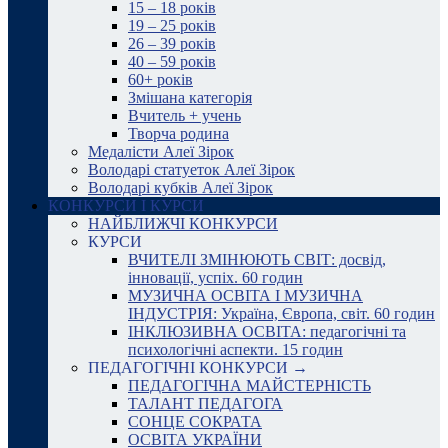
15 – 18 років
19 – 25 років
26 – 39 років
40 – 59 років
60+ років
Змішана категорія
Вчитель + учень
Творча родина
Медалісти Алеї Зірок
Володарі статуеток Алеї Зірок
Володарі кубків Алеї Зірок
КОНКУРСИ І КУРСИ
НАЙБЛИЖЧІ КОНКУРСИ
КУРСИ
ВЧИТЕЛІ ЗМІНЮЮТЬ СВІТ: досвід,
інновації, успіх. 60 годин
МУЗИЧНА ОСВІТА І МУЗИЧНА
ІНДУСТРІЯ: Україна, Європа, світ. 60 годин
ІНКЛЮЗИВНА ОСВІТА: педагогічні та
психологічні аспекти. 15 годин
ПЕДАГОГІЧНІ КОНКУРСИ →
ПЕДАГОГІЧНА МАЙСТЕРНІСТЬ
ТАЛАНТ ПЕДАГОГА
СОНЦЕ СОКРАТА
ОСВІТА УКРАЇНИ