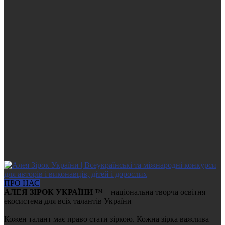
ПРО НАС
АЛЕЯ ЗІРОК УКРАЇНИ
™ – національна творча освітня
екосистема для всіх талантів України
Кожен талант має право стати зіркою. Кожна зірка важлива