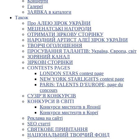
Концерти
Галереї
ЗАЯВКА в каталоги
Також
Про АЛЕЮ ЗІРОК УКРАЇНИ
МЕЦЕНАТСЬКІ НАГОРОДИ
ОТРИМАТИ ЗІРКОВУ СТОРІНКУ
НАРОДНИЙ АРТИСТ АЛЕЇ ЗІРОК УКРАЇНИ
ТВОРЧІ ОГОЛОШЕННЯ
ПРОСУВАННЯ ТАЛАНТІВ: Україна, Європа, світ
ЗОРЯНИЙ КАНАЛ
ЗІРКОВІ СТОРІНКИ
CONTESTS PAGES
LONDON STARS contest page
NEW YORK STARLIGHTS contest page
PARIS: TALENTS D’EUROPE, page du
concours
СУЗІР’Я КОНКУРСІВ
КОНКУРСИ В СВІТІ
Конкурси мистецтв в Японії
Конкурси мистецтв в Кореї
Реклама на сайті
SEO статті
СВЯТКОВЕ ПРИВІТАННЯ
НАЦІОНАЛЬНИЙ ТВОРЧИЙ ФОНД