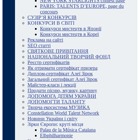
NEW YORK STARLIGHTS contest page
PARIS: TALENTS D’EUROPE, page du
concours
СУЗІР’Я КОНКУРСІВ
КОНКУРСИ В СВІТІ
Конкурси мистецтв в Японії
Конкурси мистецтв в Кореї
Реклама на сайті
SEO статті
СВЯТКОВЕ ПРИВІТАННЯ
НАЦІОНАЛЬНИЙ ТВОРЧИЙ ФОНД
Реєстр сертифікатів
Як отримати сертифікат призера
Диплом-сертифікат Алеї Зірок
Загальний сертифікат Алеї Зірок
Майстер-класи і лекції
Продати пісню, музику, картину
ДОПОМОГА ДІТЯМ УКРАЇНИ
ДОПОМОГТИ ТАЛАНТУ
Творча екосистема МУЗИКА
Constellation World Talent Network
Новини України і світу
Зірки Європи: круті місця
Palau de la Música Catalana
Elbphilharmonie