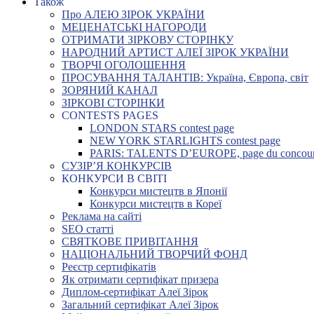
Також
Про АЛЕЮ ЗІРОК УКРАЇНИ
МЕЦЕНАТСЬКІ НАГОРОДИ
ОТРИМАТИ ЗІРКОВУ СТОРІНКУ
НАРОДНИЙ АРТИСТ АЛЕЇ ЗІРОК УКРАЇНИ
ТВОРЧІ ОГОЛОШЕННЯ
ПРОСУВАННЯ ТАЛАНТІВ: Україна, Європа, світ
ЗОРЯНИЙ КАНАЛ
ЗІРКОВІ СТОРІНКИ
CONTESTS PAGES
LONDON STARS contest page
NEW YORK STARLIGHTS contest page
PARIS: TALENTS D’EUROPE, page du concou
СУЗІР’Я КОНКУРСІВ
КОНКУРСИ В СВІТІ
Конкурси мистецтв в Японії
Конкурси мистецтв в Кореї
Реклама на сайті
SEO статті
СВЯТКОВЕ ПРИВІТАННЯ
НАЦІОНАЛЬНИЙ ТВОРЧИЙ ФОНД
Реєстр сертифікатів
Як отримати сертифікат призера
Диплом-сертифікат Алеї Зірок
Загальний сертифікат Алеї Зірок