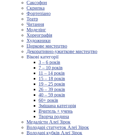
Саксофон
Скрипка
Фортепіано
Театр
Читання
Моделінг
Хореографія
Художники
Циркове мистецтво
Декоративно-ужиткове мистецтво
Вікові категорії
3 – 6 років
7 – 10 років
11 – 14 років
15 – 18 років
19 – 25 років
26 – 39 років
40 – 59 років
60+ років
Змішана категорія
Вчитель + учень
Творча родина
Медалісти Алеї Зірок
Володарі статуеток Алеї Зірок
Володарі кубків Алеї Зірок