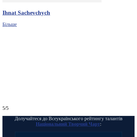
Ihnat Sachevchych
Більше
5/5
Долучайтеся до Всеукраїнського рейтингу талантів
Національний Творчий Чарт
: