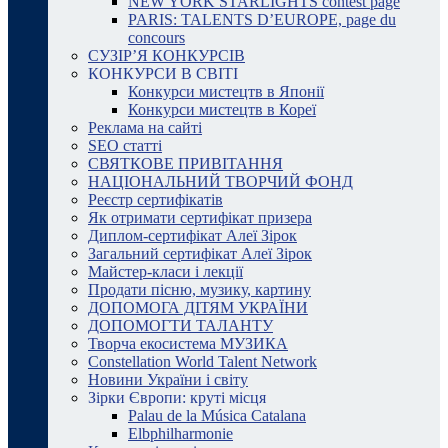
NEW YORK STARLIGHTS contest page
PARIS: TALENTS D’EUROPE, page du
concours
СУЗІР’Я КОНКУРСІВ
КОНКУРСИ В СВІТІ
Конкурси мистецтв в Японії
Конкурси мистецтв в Кореї
Реклама на сайті
SEO статті
СВЯТКОВЕ ПРИВІТАННЯ
НАЦІОНАЛЬНИЙ ТВОРЧИЙ ФОНД
Реєстр сертифікатів
Як отримати сертифікат призера
Диплом-сертифікат Алеї Зірок
Загальний сертифікат Алеї Зірок
Майстер-класи і лекції
Продати пісню, музику, картину
ДОПОМОГА ДІТЯМ УКРАЇНИ
ДОПОМОГТИ ТАЛАНТУ
Творча екосистема МУЗИКА
Constellation World Talent Network
Новини України і світу
Зірки Європи: круті місця
Palau de la Música Catalana
Elbphilharmonie