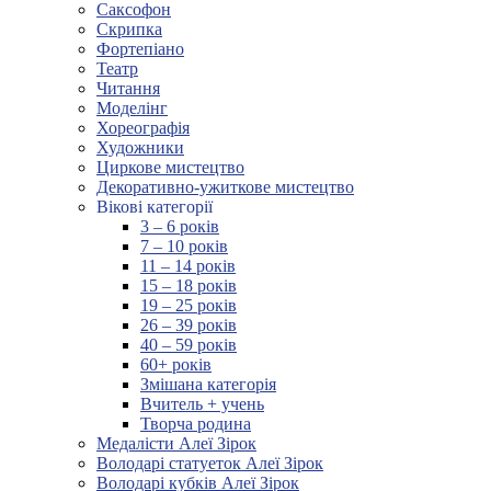
Саксофон
Скрипка
Фортепіано
Театр
Читання
Моделінг
Хореографія
Художники
Циркове мистецтво
Декоративно-ужиткове мистецтво
Вікові категорії
3 – 6 років
7 – 10 років
11 – 14 років
15 – 18 років
19 – 25 років
26 – 39 років
40 – 59 років
60+ років
Змішана категорія
Вчитель + учень
Творча родина
Медалісти Алеї Зірок
Володарі статуеток Алеї Зірок
Володарі кубків Алеї Зірок