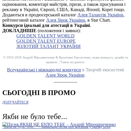
оцінювання, коментарі майстрів, призи, а також просування і
рекламу в Україні, Європі, США, Канаді, Японії, Кореї тощо.
Додаються в продюсерський каталог
Алея Талантів України
,
рейтинговий каталог
Алея Зірок України
, в Star Chart.
Конкурси ідеальні для атестації в Україні
.
ДОКЛАДНІШЕ
(положення і заявки):
GOLDEN TALENT WORLD
GOLDEN TALENT EUROPE
ЗОЛОТИЙ ТАЛАНТ УКРАЇНИ
© 2010-2026 Андрій Мірошниченко & Креативні Екосистеми, назва конкурсу, дизайн та
правила. | Також sui generis.
Всеукраїнські і міжнародні конкурси
в Творчій екосистемі
Алея Зірок України
.
__________
СЬОГОДНІ В ПРОМО
ДОЛУЧАЙТЕСЯ
Якби не було тебе...
"Якби не було тебе..." – найкраща пісня про кохання у цьому році