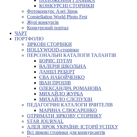
ПОЛОЖЕННЯ І ЗАЯВКА
КОНКУРСНІ СТОРІНКИ
Фотоконкурс Алеї Зірок
Constellation World Photo Fest
Журі конкурсів
Конкурсний портал
ЧАРТ
ПОРТФОЛІО
ЗІРКОВІ СТОРІНКИ
HOLLYWOOD-сторінки
ПЕРСОНАЛЬНІ КАТАЛОГИ ТАЛАНТІВ
БОРИС ПУГАЧ
ВАЛЕРІЯ ШКОЛЬНА
ДАНІІЛ РЕБЕРТ
ЄВА НАБОЙЧЕНКО
ІВАН ПРОЦІВ
ОЛЕКСАНДРА РОМАНОВА
МИХАЙЛО ЖУРБА
МИХАЙЛО СЛЄПУХІН
ПЕДАГОГІЧНІ КАТАЛОГИ ВЧИТЕЛІВ
МАРИНА СЛЮСАРЕНКО
ОТРИМАТИ ЗІРКОВУ СТОРІНКУ
STAR JOURNAL
АЛЕЯ ЗІРОК УКРАЇНИ: ІСТОРІЇ УСПІХУ
Всі зіркові сторінки для конкурсантів