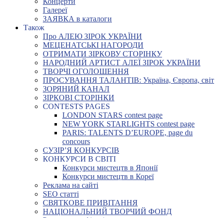
Концерти
Галереї
ЗАЯВКА в каталоги
Також
Про АЛЕЮ ЗІРОК УКРАЇНИ
МЕЦЕНАТСЬКІ НАГОРОДИ
ОТРИМАТИ ЗІРКОВУ СТОРІНКУ
НАРОДНИЙ АРТИСТ АЛЕЇ ЗІРОК УКРАЇНИ
ТВОРЧІ ОГОЛОШЕННЯ
ПРОСУВАННЯ ТАЛАНТІВ: Україна, Європа, світ
ЗОРЯНИЙ КАНАЛ
ЗІРКОВІ СТОРІНКИ
CONTESTS PAGES
LONDON STARS contest page
NEW YORK STARLIGHTS contest page
PARIS: TALENTS D’EUROPE, page du
concours
СУЗІР’Я КОНКУРСІВ
КОНКУРСИ В СВІТІ
Конкурси мистецтв в Японії
Конкурси мистецтв в Кореї
Реклама на сайті
SEO статті
СВЯТКОВЕ ПРИВІТАННЯ
НАЦІОНАЛЬНИЙ ТВОРЧИЙ ФОНД