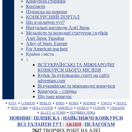
Конкурсні сторінки
Контакти
Підписка на новини
КОНКУРСНИЙ ПОРТАЛ
Що я оплачую тут?
Віртуальні нагороди Алеї Зірок
Медалісти та володарі статуеток і кубків
Алеї Зірок України
Alley of Stars: Europe
For American teachers
Країни і міста
::
ВСЕУКРАЇНСЬКІ ТА МІЖНАРОДНІ
КОНКУРСИ ЦЬОГО МІСЯЦЯ
Кубок За публікацію статті на сайті
adverman.com
Всеукраїнські та міжнародні конкурси
Конкурси – стрічка
Що таке конкурс
✦
KYIV
✦
LONDON
✦
BERLIN
✦
PARIS
✦
ROMA
✦
MADRID
✦
TOKYO
✦
SEOUL
✦
NEW YORK
✦
HOLLYWOOD
✦
AMERICA
✦
WORLD
✦
EUROPE
✦
UKRAINE
✦
ALLEY of STARS
✦
РІЗДВЯНА ЗІРКА
НОВИНИ
|
ПІДПИСКА
|
НАЙБЛИЖЧІ КОНКУРСИ
ВСІ ТАЛАНТИ ТУТ
|
АКЦІЯ
|
ПЕДАГОГАМ
7627
ТВОРЧИХ РОБІТ НА АЛЕЇ