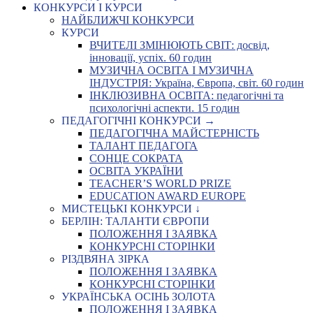
КОНКУРСИ І КУРСИ
НАЙБЛИЖЧІ КОНКУРСИ
КУРСИ
ВЧИТЕЛІ ЗМІНЮЮТЬ СВІТ: досвід,
інновації, успіх. 60 годин
МУЗИЧНА ОСВІТА І МУЗИЧНА
ІНДУСТРІЯ: Україна, Європа, світ. 60 годин
ІНКЛЮЗИВНА ОСВІТА: педагогічні та
психологічні аспекти. 15 годин
ПЕДАГОГІЧНІ КОНКУРСИ →
ПЕДАГОГІЧНА МАЙСТЕРНІСТЬ
ТАЛАНТ ПЕДАГОГА
СОНЦЕ СОКРАТА
ОСВІТА УКРАЇНИ
TEACHER’S WORLD PRIZE
EDUCATION AWARD EUROPE
МИСТЕЦЬКІ КОНКУРСИ ↓
БЕРЛІН: ТАЛАНТИ ЄВРОПИ
ПОЛОЖЕННЯ І ЗАЯВКА
КОНКУРСНІ СТОРІНКИ
РІЗДВЯНА ЗІРКА
ПОЛОЖЕННЯ І ЗАЯВКА
КОНКУРСНІ СТОРІНКИ
УКРАЇНСЬКА ОСІНЬ ЗОЛОТА
ПОЛОЖЕННЯ І ЗАЯВКА