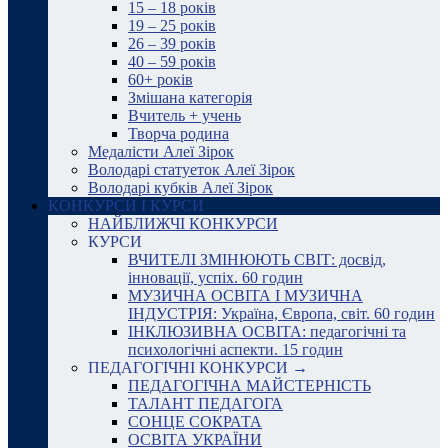
15 – 18 років
19 – 25 років
26 – 39 років
40 – 59 років
60+ років
Змішана категорія
Вчитель + учень
Творча родина
Медалісти Алеї Зірок
Володарі статуеток Алеї Зірок
Володарі кубків Алеї Зірок
КОНКУРСИ І КУРСИ
НАЙБЛИЖЧІ КОНКУРСИ
КУРСИ
ВЧИТЕЛІ ЗМІНЮЮТЬ СВІТ: досвід,
інновації, успіх. 60 годин
МУЗИЧНА ОСВІТА І МУЗИЧНА
ІНДУСТРІЯ: Україна, Європа, світ. 60 годин
ІНКЛЮЗИВНА ОСВІТА: педагогічні та
психологічні аспекти. 15 годин
ПЕДАГОГІЧНІ КОНКУРСИ →
ПЕДАГОГІЧНА МАЙСТЕРНІСТЬ
ТАЛАНТ ПЕДАГОГА
СОНЦЕ СОКРАТА
ОСВІТА УКРАЇНИ