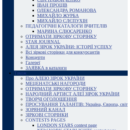
ІВАН ПРОЦІВ
ОЛЕКСАНДРА РОМАНОВА
МИХАЙЛО ЖУРБА
МИХАЙЛО СЛЄПУХІН
ПЕДАГОГІЧНІ КАТАЛОГИ ВЧИТЕЛІВ
МАРИНА СЛЮСАРЕНКО
ОТРИМАТИ ЗІРКОВУ СТОРІНКУ
STAR JOURNAL
АЛЕЯ ЗІРОК УКРАЇНИ: ІСТОРІЇ УСПІХУ
Всі зіркові сторінки для конкурсантів
Концерти
Галереї
ЗАЯВКА в каталоги
Також
Про АЛЕЮ ЗІРОК УКРАЇНИ
МЕЦЕНАТСЬКІ НАГОРОДИ
ОТРИМАТИ ЗІРКОВУ СТОРІНКУ
НАРОДНИЙ АРТИСТ АЛЕЇ ЗІРОК УКРАЇНИ
ТВОРЧІ ОГОЛОШЕННЯ
ПРОСУВАННЯ ТАЛАНТІВ: Україна, Європа, світ
ЗОРЯНИЙ КАНАЛ
ЗІРКОВІ СТОРІНКИ
CONTESTS PAGES
LONDON STARS contest page