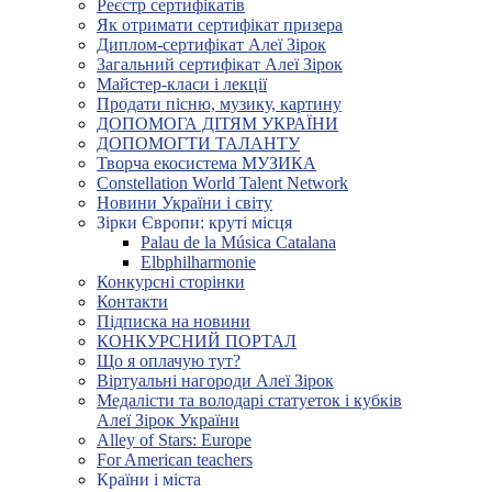
Реєстр сертифікатів
Як отримати сертифікат призера
Диплом-сертифікат Алеї Зірок
Загальний сертифікат Алеї Зірок
Майстер-класи і лекції
Продати пісню, музику, картину
ДОПОМОГА ДІТЯМ УКРАЇНИ
ДОПОМОГТИ ТАЛАНТУ
Творча екосистема МУЗИКА
Constellation World Talent Network
Новини України і світу
Зірки Європи: круті місця
Palau de la Música Catalana
Elbphilharmonie
Конкурсні сторінки
Контакти
Підписка на новини
КОНКУРСНИЙ ПОРТАЛ
Що я оплачую тут?
Віртуальні нагороди Алеї Зірок
Медалісти та володарі статуеток і кубків
Алеї Зірок України
Alley of Stars: Europe
For American teachers
Країни і міста