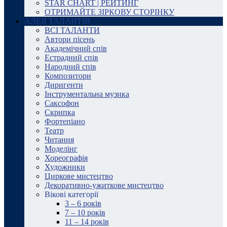
STAR CHART | РЕЙТИНГ
ОТРИМАЙТЕ ЗІРКОВУ СТОРІНКУ
АЛЕЯ ТАЛАНТІВ
ВСІ ТАЛАНТИ
Автори пісень
Академічний спів
Естрадний спів
Народний спів
Композитори
Диригенти
Інструментальна музика
Саксофон
Скрипка
Фортепіано
Театр
Читання
Моделінг
Хореографія
Художники
Циркове мистецтво
Декоративно-ужиткове мистецтво
Вікові категорії
3 – 6 років
7 – 10 років
11 – 14 років