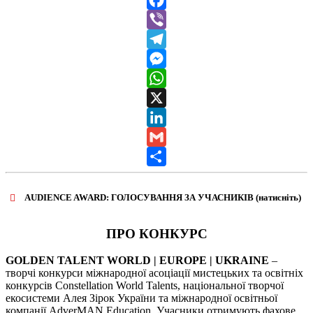
Facebook
Viber
Telegram
Messenger
WhatsApp
X
LinkedIn
Gmail
Share
AUDIENCE AWARD: ГОЛОСУВАННЯ ЗА УЧАСНИКІВ (натисніть)
ВІДКРИТИ ФОРМУ ДЛЯ ГОЛОСУВАННЯ
AUDIENCE AWARD
ПРО КОНКУРС
GOLDEN TALENT WORLD | EUROPE | UKRAINE
–
творчі конкурси міжнародної асоціації мистецьких та освітніх
конкурсів Constellation World Talents, національної творчої
екосистеми Алея Зірок України та міжнародної освітньої
компанії AdverMAN Education. Учасники отримують фахове