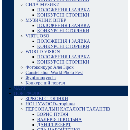
СИЛА МУЗИКИ
ПОЛОЖЕННЯ І ЗАЯВКА
КОНКУРСНІ СТОРІНКИ
МУЗИЧНИЙ ВІТЕР
ПОЛОЖЕННЯ І ЗАЯВКА
КОНКУРСНІ СТОРІНКИ
VIRTUOSO
ПОЛОЖЕННЯ І ЗАЯВКА
КОНКУРСНІ СТОРІНКИ
WORLD VISION
ПОЛОЖЕННЯ І ЗАЯВКА
КОНКУРСНІ СТОРІНКИ
Фотоконкурс Алеї Зірок
Constellation World Photo Fest
Журі конкурсів
Конкурсний портал
ЧАРТ
ПОРТФОЛІО
ЗІРКОВІ СТОРІНКИ
HOLLYWOOD-сторінки
ПЕРСОНАЛЬНІ КАТАЛОГИ ТАЛАНТІВ
БОРИС ПУГАЧ
ВАЛЕРІЯ ШКОЛЬНА
ДАНІІЛ РЕБЕРТ
ЄВА НАБОЙЧЕНКО