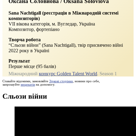
Оксана Соловйова / Oksana Soloviova
Sana Nachtigall (реєстрація в Міжнародній системі
композиторів)
VII вікова категорія, м. Вугледар, Україна
Композитор, фортепіано
Творча робота
“Сльози війни” (Sana Nachtigall), твір присвячено війні
2022 року в Україні
Результат
Перше місце (95 балів)
Міжнародний
конкурс Golden Talent World
. Season 1
Ставайте відомими, замовляйте
Зіркові сторінки
, новини про себе,
запрошуйте
меценатів
на допомогу.
Сльози війни