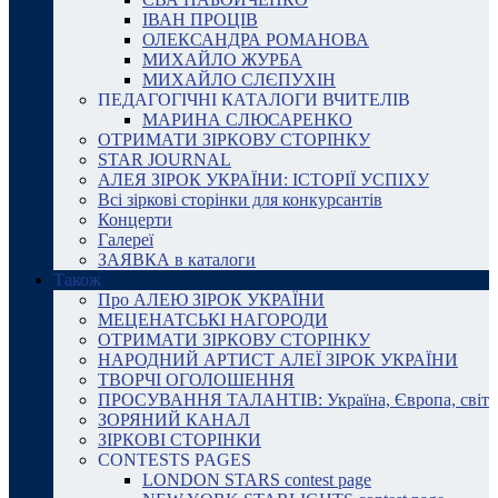
ІВАН ПРОЦІВ
ОЛЕКСАНДРА РОМАНОВА
МИХАЙЛО ЖУРБА
МИХАЙЛО СЛЄПУХІН
ПЕДАГОГІЧНІ КАТАЛОГИ ВЧИТЕЛІВ
МАРИНА СЛЮСАРЕНКО
ОТРИМАТИ ЗІРКОВУ СТОРІНКУ
STAR JOURNAL
АЛЕЯ ЗІРОК УКРАЇНИ: ІСТОРІЇ УСПІХУ
Всі зіркові сторінки для конкурсантів
Концерти
Галереї
ЗАЯВКА в каталоги
Також
Про АЛЕЮ ЗІРОК УКРАЇНИ
МЕЦЕНАТСЬКІ НАГОРОДИ
ОТРИМАТИ ЗІРКОВУ СТОРІНКУ
НАРОДНИЙ АРТИСТ АЛЕЇ ЗІРОК УКРАЇНИ
ТВОРЧІ ОГОЛОШЕННЯ
ПРОСУВАННЯ ТАЛАНТІВ: Україна, Європа, світ
ЗОРЯНИЙ КАНАЛ
ЗІРКОВІ СТОРІНКИ
CONTESTS PAGES
LONDON STARS contest page