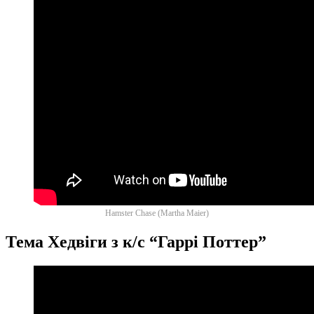
Hamster Chase (Martha Maier)
Тема Хедвіги з к/с “Гаррі Поттер”