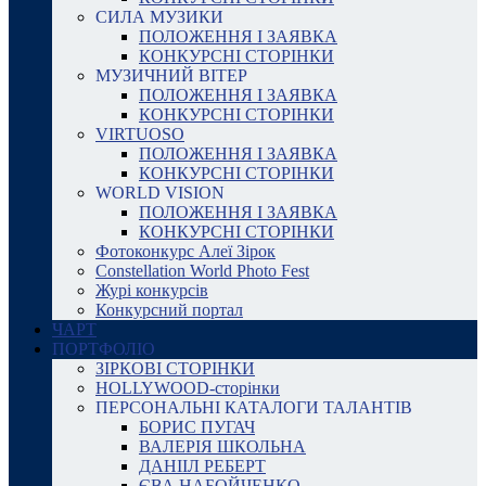
СИЛА МУЗИКИ
ПОЛОЖЕННЯ І ЗАЯВКА
КОНКУРСНІ СТОРІНКИ
МУЗИЧНИЙ ВІТЕР
ПОЛОЖЕННЯ І ЗАЯВКА
КОНКУРСНІ СТОРІНКИ
VIRTUOSO
ПОЛОЖЕННЯ І ЗАЯВКА
КОНКУРСНІ СТОРІНКИ
WORLD VISION
ПОЛОЖЕННЯ І ЗАЯВКА
КОНКУРСНІ СТОРІНКИ
Фотоконкурс Алеї Зірок
Constellation World Photo Fest
Журі конкурсів
Конкурсний портал
ЧАРТ
ПОРТФОЛІО
ЗІРКОВІ СТОРІНКИ
HOLLYWOOD-сторінки
ПЕРСОНАЛЬНІ КАТАЛОГИ ТАЛАНТІВ
БОРИС ПУГАЧ
ВАЛЕРІЯ ШКОЛЬНА
ДАНІІЛ РЕБЕРТ
ЄВА НАБОЙЧЕНКО