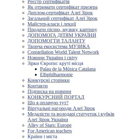
Реєстр сертифікатів
Як отримати сертифікат призера
Диплом-сертифікат Алеї Зірок
Загальний сертифікат Алеї Зірок
Майстер-класи і лекції
Продати пісню, музику, картину
ДОПОМОГА ДІТЯМ УКРАЇНИ
ДОПОМОГТИ ТАЛАНТУ
Творча екосистема МУЗИКА
Constellation World Talent Network
Новини України і світу
Зірки Європи: круті місця
Palau de la Música Catalana
Elbphilharmonie
Конкурсні сторінки
Контакти
Підписка на новини
КОНКУРСНИЙ ПОРТАЛ
Що я оплачую тут?
Віртуальні нагороди Алеї Зірок
Медалісти та володарі статуеток і кубків
Алеї Зірок України
Alley of Stars: Europe
For American teachers
Країни і міста