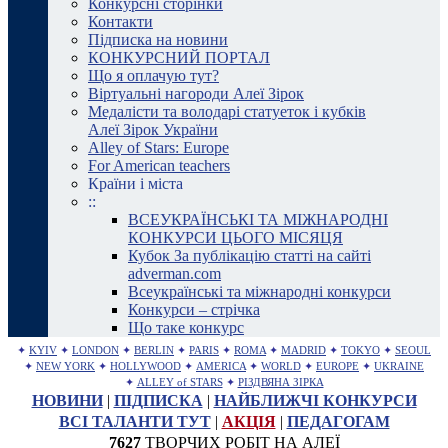
Конкурсні сторінки
Контакти
Підписка на новини
КОНКУРСНИЙ ПОРТАЛ
Що я оплачую тут?
Віртуальні нагороди Алеї Зірок
Медалісти та володарі статуеток і кубків
Алеї Зірок України
Alley of Stars: Europe
For American teachers
Країни і міста
::
ВСЕУКРАЇНСЬКІ ТА МІЖНАРОДНІ
КОНКУРСИ ЦЬОГО МІСЯЦЯ
Кубок За публікацію статті на сайті
adverman.com
Всеукраїнські та міжнародні конкурси
Конкурси – стрічка
Що таке конкурс
✦
KYIV
✦
LONDON
✦
BERLIN
✦
PARIS
✦
ROMA
✦
MADRID
✦
TOKYO
✦
SEOUL
✦
NEW YORK
✦
HOLLYWOOD
✦
AMERICA
✦
WORLD
✦
EUROPE
✦
UKRAINE
✦
ALLEY of STARS
✦
РІЗДВЯНА ЗІРКА
НОВИНИ
|
ПІДПИСКА
|
НАЙБЛИЖЧІ КОНКУРСИ
ВСІ ТАЛАНТИ ТУТ
|
АКЦІЯ
|
ПЕДАГОГАМ
7627
ТВОРЧИХ РОБІТ НА АЛЕЇ