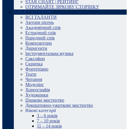
STAR CHART | РЕЙТИНГ
ОТРИМАЙТЕ ЗІРКОВУ СТОРІНКУ
АЛЕЯ ТАЛАНТІВ
ВСІ ТАЛАНТИ
Автори пісень
Академічний спів
Естрадний спів
Народний спів
Композитори
Диригенти
Інструментальна музика
Саксофон
Скрипка
Фортепіано
Театр
Читання
Моделінг
Хореографія
Художники
Циркове мистецтво
Декоративно-ужиткове мистецтво
Вікові категорії
3 – 6 років
7 – 10 років
11 – 14 років