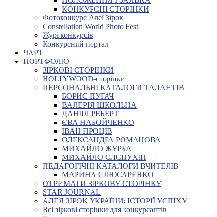
ПОЛОЖЕННЯ І ЗАЯВКА
КОНКУРСНІ СТОРІНКИ
Фотоконкурс Алеї Зірок
Constellation World Photo Fest
Журі конкурсів
Конкурсний портал
ЧАРТ
ПОРТФОЛІО
ЗІРКОВІ СТОРІНКИ
HOLLYWOOD-сторінки
ПЕРСОНАЛЬНІ КАТАЛОГИ ТАЛАНТІВ
БОРИС ПУГАЧ
ВАЛЕРІЯ ШКОЛЬНА
ДАНІІЛ РЕБЕРТ
ЄВА НАБОЙЧЕНКО
ІВАН ПРОЦІВ
ОЛЕКСАНДРА РОМАНОВА
МИХАЙЛО ЖУРБА
МИХАЙЛО СЛЄПУХІН
ПЕДАГОГІЧНІ КАТАЛОГИ ВЧИТЕЛІВ
МАРИНА СЛЮСАРЕНКО
ОТРИМАТИ ЗІРКОВУ СТОРІНКУ
STAR JOURNAL
АЛЕЯ ЗІРОК УКРАЇНИ: ІСТОРІЇ УСПІХУ
Всі зіркові сторінки для конкурсантів