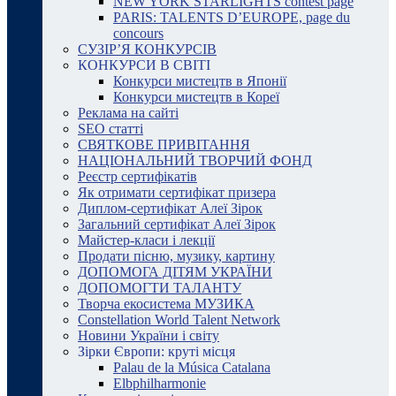
NEW YORK STARLIGHTS contest page
PARIS: TALENTS D’EUROPE, page du
concours
СУЗІР’Я КОНКУРСІВ
КОНКУРСИ В СВІТІ
Конкурси мистецтв в Японії
Конкурси мистецтв в Кореї
Реклама на сайті
SEO статті
СВЯТКОВЕ ПРИВІТАННЯ
НАЦІОНАЛЬНИЙ ТВОРЧИЙ ФОНД
Реєстр сертифікатів
Як отримати сертифікат призера
Диплом-сертифікат Алеї Зірок
Загальний сертифікат Алеї Зірок
Майстер-класи і лекції
Продати пісню, музику, картину
ДОПОМОГА ДІТЯМ УКРАЇНИ
ДОПОМОГТИ ТАЛАНТУ
Творча екосистема МУЗИКА
Constellation World Talent Network
Новини України і світу
Зірки Європи: круті місця
Palau de la Música Catalana
Elbphilharmonie