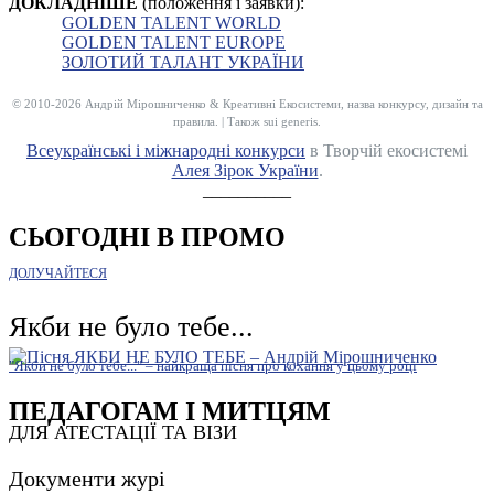
ДОКЛАДНІШЕ
(положення і заявки):
GOLDEN TALENT WORLD
GOLDEN TALENT EUROPE
ЗОЛОТИЙ ТАЛАНТ УКРАЇНИ
© 2010-2026 Андрій Мірошниченко & Креативні Екосистеми, назва конкурсу, дизайн та
правила. | Також sui generis.
Всеукраїнські і міжнародні конкурси
в Творчій екосистемі
Алея Зірок України
.
__________
СЬОГОДНІ В ПРОМО
ДОЛУЧАЙТЕСЯ
Якби не було тебе...
"Якби не було тебе..." – найкраща пісня про кохання у цьому році
ПЕДАГОГАМ І МИТЦЯМ
ДЛЯ АТЕСТАЦІЇ ТА ВІЗИ
Документи журі