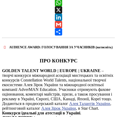
Messenger
WhatsApp
X
LinkedIn
Gmail
Share
AUDIENCE AWARD: ГОЛОСУВАННЯ ЗА УЧАСНИКІВ (натисніть)
ВІДКРИТИ ФОРМУ ДЛЯ ГОЛОСУВАННЯ
AUDIENCE AWARD
ПРО КОНКУРС
GOLDEN TALENT WORLD | EUROPE | UKRAINE
–
творчі конкурси міжнародної асоціації мистецьких та освітніх
конкурсів Constellation World Talents, національної творчої
екосистеми Алея Зірок України та міжнародної освітньої
компанії AdverMAN Education. Учасники отримують фахове
оцінювання, коментарі майстрів, призи, а також просування і
рекламу в Україні, Європі, США, Канаді, Японії, Кореї тощо.
Додаються в продюсерський каталог
Алея Талантів України
,
рейтинговий каталог
Алея Зірок України
, в Star Chart.
Конкурси ідеальні для атестації в Україні
.