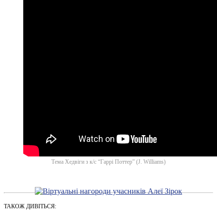
Тема Хедвіги з к/с “Гаррі Поттер” (J. Williams)
ТАКОЖ ДИВІТЬСЯ: