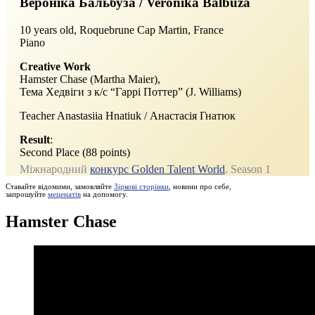
Вероніка Бальбуза / Veronika Balbuza
10 years old, Roquebrune Cap Martin, France
Piano
Creative Work
Hamster Chase (Martha Maier),
Тема Хедвіги з к/с “Гаррі Поттер” (J. Williams)
Teacher Anastasiia Hnatiuk / Анастасія Гнатюк
Result
:
Second Place (88 points)
Міжнародний
конкурс Golden Talent World
. Season 1
Ставайте відомими, замовляйте
Зіркові сторінки
, новини про себе,
запрошуйте
меценатів
на допомогу.
Hamster Chase