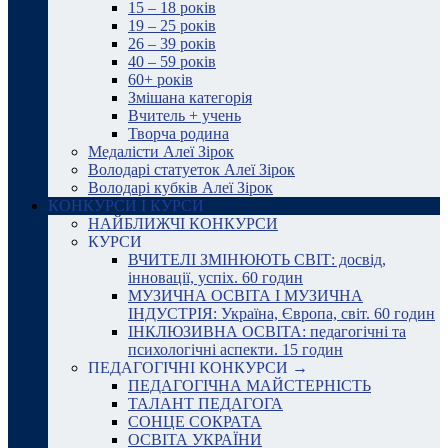
15 – 18 років
19 – 25 років
26 – 39 років
40 – 59 років
60+ років
Змішана категорія
Вчитель + учень
Творча родина
Медалісти Алеї Зірок
Володарі статуеток Алеї Зірок
Володарі кубків Алеї Зірок
КОНКУРСИ І КУРСИ
НАЙБЛИЖЧІ КОНКУРСИ
КУРСИ
ВЧИТЕЛІ ЗМІНЮЮТЬ СВІТ: досвід,
інновації, успіх. 60 годин
МУЗИЧНА ОСВІТА І МУЗИЧНА
ІНДУСТРІЯ: Україна, Європа, світ. 60 годин
ІНКЛЮЗИВНА ОСВІТА: педагогічні та
психологічні аспекти. 15 годин
ПЕДАГОГІЧНІ КОНКУРСИ →
ПЕДАГОГІЧНА МАЙСТЕРНІСТЬ
ТАЛАНТ ПЕДАГОГА
СОНЦЕ СОКРАТА
ОСВІТА УКРАЇНИ