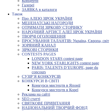
Концерти
Галереї
ЗАЯВКА в каталоги
Також
Про АЛЕЮ ЗІРОК УКРАЇНИ
МЕЦЕНАТСЬКІ НАГОРОДИ
ОТРИМАТИ ЗІРКОВУ СТОРІНКУ
НАРОДНИЙ АРТИСТ АЛЕЇ ЗІРОК УКРАЇНИ
ТВОРЧІ ОГОЛОШЕННЯ
ПРОСУВАННЯ ТАЛАНТІВ: Україна, Європа, світ
ЗОРЯНИЙ КАНАЛ
ЗІРКОВІ СТОРІНКИ
CONTESTS PAGES
LONDON STARS contest page
NEW YORK STARLIGHTS contest page
PARIS: TALENTS D’EUROPE, page du
concours
СУЗІР’Я КОНКУРСІВ
КОНКУРСИ В СВІТІ
Конкурси мистецтв в Японії
Конкурси мистецтв в Кореї
Реклама на сайті
SEO статті
СВЯТКОВЕ ПРИВІТАННЯ
НАЦІОНАЛЬНИЙ ТВОРЧИЙ ФОНД