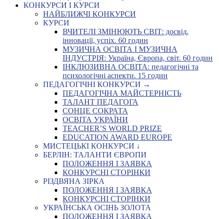
КОНКУРСИ І КУРСИ
НАЙБЛИЖЧІ КОНКУРСИ
КУРСИ
ВЧИТЕЛІ ЗМІНЮЮТЬ СВІТ: досвід,
інновації, успіх. 60 годин
МУЗИЧНА ОСВІТА І МУЗИЧНА
ІНДУСТРІЯ: Україна, Європа, світ. 60 годин
ІНКЛЮЗИВНА ОСВІТА: педагогічні та
психологічні аспекти. 15 годин
ПЕДАГОГІЧНІ КОНКУРСИ →
ПЕДАГОГІЧНА МАЙСТЕРНІСТЬ
ТАЛАНТ ПЕДАГОГА
СОНЦЕ СОКРАТА
ОСВІТА УКРАЇНИ
TEACHER’S WORLD PRIZE
EDUCATION AWARD EUROPE
МИСТЕЦЬКІ КОНКУРСИ ↓
БЕРЛІН: ТАЛАНТИ ЄВРОПИ
ПОЛОЖЕННЯ І ЗАЯВКА
КОНКУРСНІ СТОРІНКИ
РІЗДВЯНА ЗІРКА
ПОЛОЖЕННЯ І ЗАЯВКА
КОНКУРСНІ СТОРІНКИ
УКРАЇНСЬКА ОСІНЬ ЗОЛОТА
ПОЛОЖЕННЯ І ЗАЯВКА