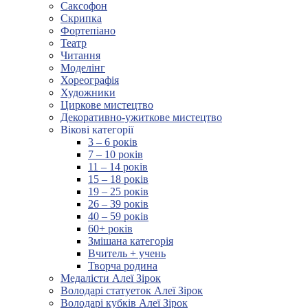
Саксофон
Скрипка
Фортепіано
Театр
Читання
Моделінг
Хореографія
Художники
Циркове мистецтво
Декоративно-ужиткове мистецтво
Вікові категорії
3 – 6 років
7 – 10 років
11 – 14 років
15 – 18 років
19 – 25 років
26 – 39 років
40 – 59 років
60+ років
Змішана категорія
Вчитель + учень
Творча родина
Медалісти Алеї Зірок
Володарі статуеток Алеї Зірок
Володарі кубків Алеї Зірок