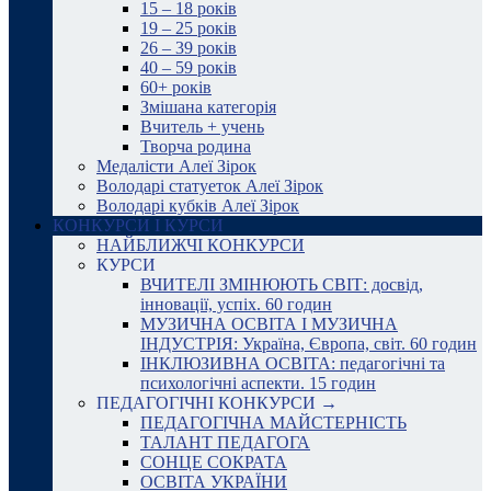
15 – 18 років
19 – 25 років
26 – 39 років
40 – 59 років
60+ років
Змішана категорія
Вчитель + учень
Творча родина
Медалісти Алеї Зірок
Володарі статуеток Алеї Зірок
Володарі кубків Алеї Зірок
КОНКУРСИ І КУРСИ
НАЙБЛИЖЧІ КОНКУРСИ
КУРСИ
ВЧИТЕЛІ ЗМІНЮЮТЬ СВІТ: досвід,
інновації, успіх. 60 годин
МУЗИЧНА ОСВІТА І МУЗИЧНА
ІНДУСТРІЯ: Україна, Європа, світ. 60 годин
ІНКЛЮЗИВНА ОСВІТА: педагогічні та
психологічні аспекти. 15 годин
ПЕДАГОГІЧНІ КОНКУРСИ →
ПЕДАГОГІЧНА МАЙСТЕРНІСТЬ
ТАЛАНТ ПЕДАГОГА
СОНЦЕ СОКРАТА
ОСВІТА УКРАЇНИ