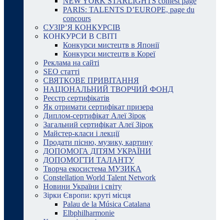
NEW YORK STARLIGHTS contest page
PARIS: TALENTS D’EUROPE, page du
concours
СУЗІР’Я КОНКУРСІВ
КОНКУРСИ В СВІТІ
Конкурси мистецтв в Японії
Конкурси мистецтв в Кореї
Реклама на сайті
SEO статті
СВЯТКОВЕ ПРИВІТАННЯ
НАЦІОНАЛЬНИЙ ТВОРЧИЙ ФОНД
Реєстр сертифікатів
Як отримати сертифікат призера
Диплом-сертифікат Алеї Зірок
Загальний сертифікат Алеї Зірок
Майстер-класи і лекції
Продати пісню, музику, картину
ДОПОМОГА ДІТЯМ УКРАЇНИ
ДОПОМОГТИ ТАЛАНТУ
Творча екосистема МУЗИКА
Constellation World Talent Network
Новини України і світу
Зірки Європи: круті місця
Palau de la Música Catalana
Elbphilharmonie