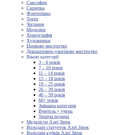
Саксофон
Скрипка
Фортепіано
Театр
Читання
Моделінг
Хореографія
Художники
Циркове мистецтво
Декоративно-ужиткове мистецтво
Вікові категорії
3 – 6 років
7 – 10 років
11 – 14 років
15 – 18 років
19 – 25 років
26 – 39 років
40 – 59 років
60+ років
Змішана категорія
Вчитель + учень
Творча родина
Медалісти Алеї Зірок
Володарі статуеток Алеї Зірок
Володарі кубків Алеї Зірок