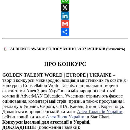
WhatsApp
X
LinkedIn
Gmail
Share
AUDIENCE AWARD: ГОЛОСУВАННЯ ЗА УЧАСНИКІВ (натисніть)
ВІДКРИТИ ФОРМУ ДЛЯ ГОЛОСУВАННЯ
AUDIENCE AWARD
ПРО КОНКУРС
GOLDEN TALENT WORLD | EUROPE | UKRAINE
–
творчі конкурси міжнародної асоціації мистецьких та освітніх
конкурсів Constellation World Talents, національної творчої
екосистеми Алея Зірок України та міжнародної освітньої
компанії AdverMAN Education. Учасники отримують фахове
оцінювання, коментарі майстрів, призи, а також просування і
рекламу в Україні, Європі, США, Канаді, Японії, Кореї тощо.
Додаються в продюсерський каталог
Алея Талантів України
,
рейтинговий каталог
Алея Зірок України
, в Star Chart.
Конкурси ідеальні для атестації в Україні
.
ДОКЛАДНІШЕ
(положення і заявки):