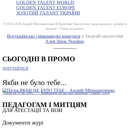
GOLDEN TALENT WORLD
GOLDEN TALENT EUROPE
ЗОЛОТИЙ ТАЛАНТ УКРАЇНИ
© 2010-2026 Андрій Мірошниченко & Креативні Екосистеми, назва конкурсу, дизайн та
правила. | Також sui generis.
Всеукраїнські і міжнародні конкурси
в Творчій екосистемі
Алея Зірок України
.
__________
СЬОГОДНІ В ПРОМО
ДОЛУЧАЙТЕСЯ
Якби не було тебе...
"Якби не було тебе..." – найкраща пісня про кохання у цьому році
ПЕДАГОГАМ І МИТЦЯМ
ДЛЯ АТЕСТАЦІЇ ТА ВІЗИ
Документи журі