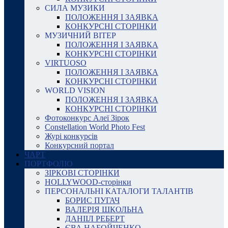
СИЛА МУЗИКИ
ПОЛОЖЕННЯ І ЗАЯВКА
КОНКУРСНІ СТОРІНКИ
МУЗИЧНИЙ ВІТЕР
ПОЛОЖЕННЯ І ЗАЯВКА
КОНКУРСНІ СТОРІНКИ
VIRTUOSO
ПОЛОЖЕННЯ І ЗАЯВКА
КОНКУРСНІ СТОРІНКИ
WORLD VISION
ПОЛОЖЕННЯ І ЗАЯВКА
КОНКУРСНІ СТОРІНКИ
Фотоконкурс Алеї Зірок
Constellation World Photo Fest
Журі конкурсів
Конкурсний портал
ЧАРТ
ПОРТФОЛІО
ЗІРКОВІ СТОРІНКИ
HOLLYWOOD-сторінки
ПЕРСОНАЛЬНІ КАТАЛОГИ ТАЛАНТІВ
БОРИС ПУГАЧ
ВАЛЕРІЯ ШКОЛЬНА
ДАНІІЛ РЕБЕРТ
ЄВА НАБОЙЧЕНКО