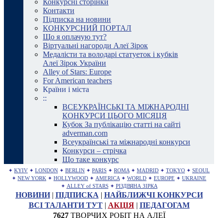
Конкурсні сторінки
Контакти
Підписка на новини
КОНКУРСНИЙ ПОРТАЛ
Що я оплачую тут?
Віртуальні нагороди Алеї Зірок
Медалісти та володарі статуеток і кубків
Алеї Зірок України
Alley of Stars: Europe
For American teachers
Країни і міста
::
ВСЕУКРАЇНСЬКІ ТА МІЖНАРОДНІ
КОНКУРСИ ЦЬОГО МІСЯЦЯ
Кубок За публікацію статті на сайті
adverman.com
Всеукраїнські та міжнародні конкурси
Конкурси – стрічка
Що таке конкурс
✦
KYIV
✦
LONDON
✦
BERLIN
✦
PARIS
✦
ROMA
✦
MADRID
✦
TOKYO
✦
SEOUL
✦
NEW YORK
✦
HOLLYWOOD
✦
AMERICA
✦
WORLD
✦
EUROPE
✦
UKRAINE
✦
ALLEY of STARS
✦
РІЗДВЯНА ЗІРКА
НОВИНИ
|
ПІДПИСКА
|
НАЙБЛИЖЧІ КОНКУРСИ
ВСІ ТАЛАНТИ ТУТ
|
АКЦІЯ
|
ПЕДАГОГАМ
7627
ТВОРЧИХ РОБІТ НА АЛЕЇ