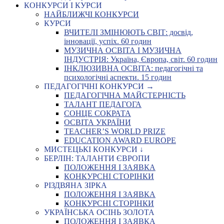
КОНКУРСИ І КУРСИ
НАЙБЛИЖЧІ КОНКУРСИ
КУРСИ
ВЧИТЕЛІ ЗМІНЮЮТЬ СВІТ: досвід,
інновації, успіх. 60 годин
МУЗИЧНА ОСВІТА І МУЗИЧНА
ІНДУСТРІЯ: Україна, Європа, світ. 60 годин
ІНКЛЮЗИВНА ОСВІТА: педагогічні та
психологічні аспекти. 15 годин
ПЕДАГОГІЧНІ КОНКУРСИ →
ПЕДАГОГІЧНА МАЙСТЕРНІСТЬ
ТАЛАНТ ПЕДАГОГА
СОНЦЕ СОКРАТА
ОСВІТА УКРАЇНИ
TEACHER’S WORLD PRIZE
EDUCATION AWARD EUROPE
МИСТЕЦЬКІ КОНКУРСИ ↓
БЕРЛІН: ТАЛАНТИ ЄВРОПИ
ПОЛОЖЕННЯ І ЗАЯВКА
КОНКУРСНІ СТОРІНКИ
РІЗДВЯНА ЗІРКА
ПОЛОЖЕННЯ І ЗАЯВКА
КОНКУРСНІ СТОРІНКИ
УКРАЇНСЬКА ОСІНЬ ЗОЛОТА
ПОЛОЖЕННЯ І ЗАЯВКА