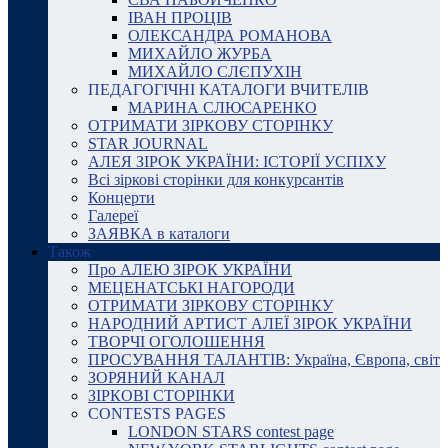
ІВАН ПРОЦІВ
ОЛЕКСАНДРА РОМАНОВА
МИХАЙЛО ЖУРБА
МИХАЙЛО СЛЄПУХІН
ПЕДАГОГІЧНІ КАТАЛОГИ ВЧИТЕЛІВ
МАРИНА СЛЮСАРЕНКО
ОТРИМАТИ ЗІРКОВУ СТОРІНКУ
STAR JOURNAL
АЛЕЯ ЗІРОК УКРАЇНИ: ІСТОРІЇ УСПІХУ
Всі зіркові сторінки для конкурсантів
Концерти
Галереї
ЗАЯВКА в каталоги
Також
Про АЛЕЮ ЗІРОК УКРАЇНИ
МЕЦЕНАТСЬКІ НАГОРОДИ
ОТРИМАТИ ЗІРКОВУ СТОРІНКУ
НАРОДНИЙ АРТИСТ АЛЕЇ ЗІРОК УКРАЇНИ
ТВОРЧІ ОГОЛОШЕННЯ
ПРОСУВАННЯ ТАЛАНТІВ: Україна, Європа, світ
ЗОРЯНИЙ КАНАЛ
ЗІРКОВІ СТОРІНКИ
CONTESTS PAGES
LONDON STARS contest page