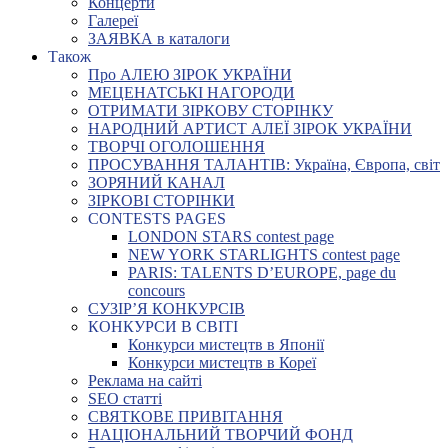
Концерти
Галереї
ЗАЯВКА в каталоги
Також
Про АЛЕЮ ЗІРОК УКРАЇНИ
МЕЦЕНАТСЬКІ НАГОРОДИ
ОТРИМАТИ ЗІРКОВУ СТОРІНКУ
НАРОДНИЙ АРТИСТ АЛЕЇ ЗІРОК УКРАЇНИ
ТВОРЧІ ОГОЛОШЕННЯ
ПРОСУВАННЯ ТАЛАНТІВ: Україна, Європа, світ
ЗОРЯНИЙ КАНАЛ
ЗІРКОВІ СТОРІНКИ
CONTESTS PAGES
LONDON STARS contest page
NEW YORK STARLIGHTS contest page
PARIS: TALENTS D’EUROPE, page du
concours
СУЗІР’Я КОНКУРСІВ
КОНКУРСИ В СВІТІ
Конкурси мистецтв в Японії
Конкурси мистецтв в Кореї
Реклама на сайті
SEO статті
СВЯТКОВЕ ПРИВІТАННЯ
НАЦІОНАЛЬНИЙ ТВОРЧИЙ ФОНД