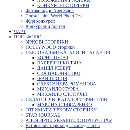
ПОЛОЖЕННЯ І ЗАЯВКА
КОНКУРСНІ СТОРІНКИ
Фотоконкурс Алеї Зірок
Constellation World Photo Fest
Журі конкурсів
Конкурсний портал
ЧАРТ
ПОРТФОЛІО
ЗІРКОВІ СТОРІНКИ
HOLLYWOOD-сторінки
ПЕРСОНАЛЬНІ КАТАЛОГИ ТАЛАНТІВ
БОРИС ПУГАЧ
ВАЛЕРІЯ ШКОЛЬНА
ДАНІІЛ РЕБЕРТ
ЄВА НАБОЙЧЕНКО
ІВАН ПРОЦІВ
ОЛЕКСАНДРА РОМАНОВА
МИХАЙЛО ЖУРБА
МИХАЙЛО СЛЄПУХІН
ПЕДАГОГІЧНІ КАТАЛОГИ ВЧИТЕЛІВ
МАРИНА СЛЮСАРЕНКО
ОТРИМАТИ ЗІРКОВУ СТОРІНКУ
STAR JOURNAL
АЛЕЯ ЗІРОК УКРАЇНИ: ІСТОРІЇ УСПІХУ
Всі зіркові сторінки для конкурсантів