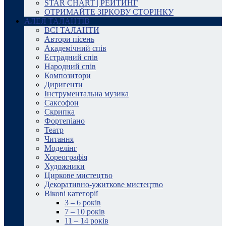
STAR CHART | РЕЙТИНГ
ОТРИМАЙТЕ ЗІРКОВУ СТОРІНКУ
АЛЕЯ ТАЛАНТІВ
ВСІ ТАЛАНТИ
Автори пісень
Академічний спів
Естрадний спів
Народний спів
Композитори
Диригенти
Інструментальна музика
Саксофон
Скрипка
Фортепіано
Театр
Читання
Моделінг
Хореографія
Художники
Циркове мистецтво
Декоративно-ужиткове мистецтво
Вікові категорії
3 – 6 років
7 – 10 років
11 – 14 років