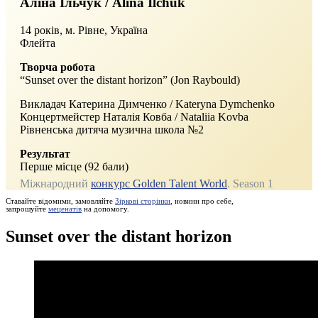
Аліна Ільчук / Alina Ilchuk
14 років, м. Рівне, Україна
Флейта
Творча робота
“Sunset over the distant horizon” (Jon Raybould)
Викладач Катерина Димченко / Kateryna Dymchenko
Концертмейстер Наталія Ковба / Nataliia Kovba
Рівненська дитяча музична школа №2
Результат
Перше місце (92 бали)
Міжнародний
конкурс Golden Talent World
. Season 1
Ставайте відомими, замовляйте
Зіркові сторінки
, новини про себе,
запрошуйте
меценатів
на допомогу.
Sunset over the distant horizon