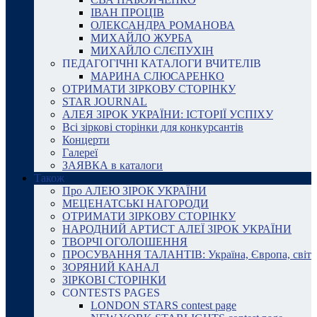
ІВАН ПРОЦІВ
ОЛЕКСАНДРА РОМАНОВА
МИХАЙЛО ЖУРБА
МИХАЙЛО СЛЄПУХІН
ПЕДАГОГІЧНІ КАТАЛОГИ ВЧИТЕЛІВ
МАРИНА СЛЮСАРЕНКО
ОТРИМАТИ ЗІРКОВУ СТОРІНКУ
STAR JOURNAL
АЛЕЯ ЗІРОК УКРАЇНИ: ІСТОРІЇ УСПІХУ
Всі зіркові сторінки для конкурсантів
Концерти
Галереї
ЗАЯВКА в каталоги
Також
Про АЛЕЮ ЗІРОК УКРАЇНИ
МЕЦЕНАТСЬКІ НАГОРОДИ
ОТРИМАТИ ЗІРКОВУ СТОРІНКУ
НАРОДНИЙ АРТИСТ АЛЕЇ ЗІРОК УКРАЇНИ
ТВОРЧІ ОГОЛОШЕННЯ
ПРОСУВАННЯ ТАЛАНТІВ: Україна, Європа, світ
ЗОРЯНИЙ КАНАЛ
ЗІРКОВІ СТОРІНКИ
CONTESTS PAGES
LONDON STARS contest page