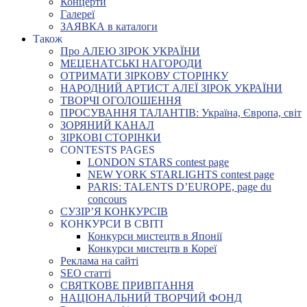
Концерти
Галереї
ЗАЯВКА в каталоги
Також
Про АЛЕЮ ЗІРОК УКРАЇНИ
МЕЦЕНАТСЬКІ НАГОРОДИ
ОТРИМАТИ ЗІРКОВУ СТОРІНКУ
НАРОДНИЙ АРТИСТ АЛЕЇ ЗІРОК УКРАЇНИ
ТВОРЧІ ОГОЛОШЕННЯ
ПРОСУВАННЯ ТАЛАНТІВ: Україна, Європа, світ
ЗОРЯНИЙ КАНАЛ
ЗІРКОВІ СТОРІНКИ
CONTESTS PAGES
LONDON STARS contest page
NEW YORK STARLIGHTS contest page
PARIS: TALENTS D’EUROPE, page du
concours
СУЗІР’Я КОНКУРСІВ
КОНКУРСИ В СВІТІ
Конкурси мистецтв в Японії
Конкурси мистецтв в Кореї
Реклама на сайті
SEO статті
СВЯТКОВЕ ПРИВІТАННЯ
НАЦІОНАЛЬНИЙ ТВОРЧИЙ ФОНД