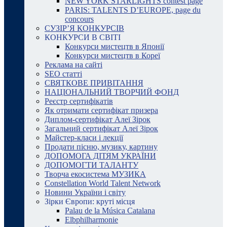
NEW YORK STARLIGHTS contest page
PARIS: TALENTS D’EUROPE, page du
concours
СУЗІР’Я КОНКУРСІВ
КОНКУРСИ В СВІТІ
Конкурси мистецтв в Японії
Конкурси мистецтв в Кореї
Реклама на сайті
SEO статті
СВЯТКОВЕ ПРИВІТАННЯ
НАЦІОНАЛЬНИЙ ТВОРЧИЙ ФОНД
Реєстр сертифікатів
Як отримати сертифікат призера
Диплом-сертифікат Алеї Зірок
Загальний сертифікат Алеї Зірок
Майстер-класи і лекції
Продати пісню, музику, картину
ДОПОМОГА ДІТЯМ УКРАЇНИ
ДОПОМОГТИ ТАЛАНТУ
Творча екосистема МУЗИКА
Constellation World Talent Network
Новини України і світу
Зірки Європи: круті місця
Palau de la Música Catalana
Elbphilharmonie