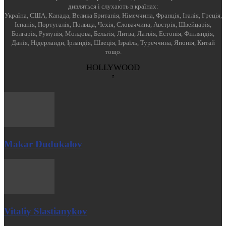
дивляться і слухають в країнах:
Україна, США, Канада, Велика Британія, Німеччина, Франція, Італія, Греція,
Іспанія, Португалія, Польща, Чехія, Словаччина, Австрія, Швейцарія,
Болгарія, Румунія, Молдова, Бельгія, Литва, Латвія, Естонія, Фінляндія,
Данія, Нідерланди, Ірландія, Швеція, Ізраїль, Туреччина, Японія, Китай
тощо.
HOLLYWOOD
Makar Dudukalov
Vitaliy Slastianykov