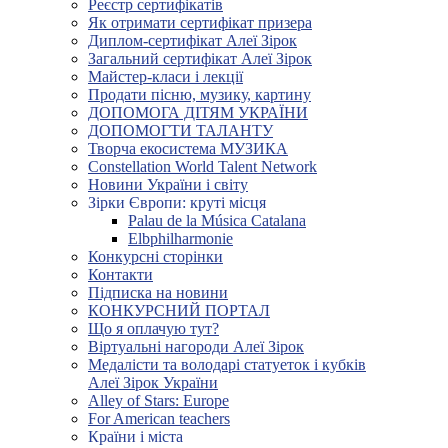
Реєстр сертифікатів
Як отримати сертифікат призера
Диплом-сертифікат Алеї Зірок
Загальний сертифікат Алеї Зірок
Майстер-класи і лекції
Продати пісню, музику, картину
ДОПОМОГА ДІТЯМ УКРАЇНИ
ДОПОМОГТИ ТАЛАНТУ
Творча екосистема МУЗИКА
Constellation World Talent Network
Новини України і світу
Зірки Європи: круті місця
Palau de la Música Catalana
Elbphilharmonie
Конкурсні сторінки
Контакти
Підписка на новини
КОНКУРСНИЙ ПОРТАЛ
Що я оплачую тут?
Віртуальні нагороди Алеї Зірок
Медалісти та володарі статуеток і кубків
Алеї Зірок України
Alley of Stars: Europe
For American teachers
Країни і міста