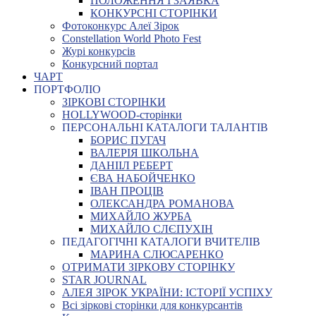
ПОЛОЖЕННЯ І ЗАЯВКА
КОНКУРСНІ СТОРІНКИ
Фотоконкурс Алеї Зірок
Constellation World Photo Fest
Журі конкурсів
Конкурсний портал
ЧАРТ
ПОРТФОЛІО
ЗІРКОВІ СТОРІНКИ
HOLLYWOOD-сторінки
ПЕРСОНАЛЬНІ КАТАЛОГИ ТАЛАНТІВ
БОРИС ПУГАЧ
ВАЛЕРІЯ ШКОЛЬНА
ДАНІІЛ РЕБЕРТ
ЄВА НАБОЙЧЕНКО
ІВАН ПРОЦІВ
ОЛЕКСАНДРА РОМАНОВА
МИХАЙЛО ЖУРБА
МИХАЙЛО СЛЄПУХІН
ПЕДАГОГІЧНІ КАТАЛОГИ ВЧИТЕЛІВ
МАРИНА СЛЮСАРЕНКО
ОТРИМАТИ ЗІРКОВУ СТОРІНКУ
STAR JOURNAL
АЛЕЯ ЗІРОК УКРАЇНИ: ІСТОРІЇ УСПІХУ
Всі зіркові сторінки для конкурсантів