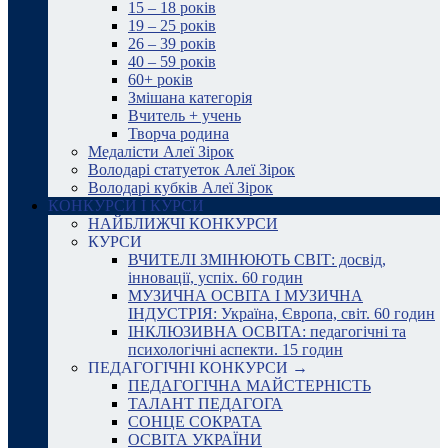
15 – 18 років
19 – 25 років
26 – 39 років
40 – 59 років
60+ років
Змішана категорія
Вчитель + учень
Творча родина
Медалісти Алеї Зірок
Володарі статуеток Алеї Зірок
Володарі кубків Алеї Зірок
КОНКУРСИ І КУРСИ
НАЙБЛИЖЧІ КОНКУРСИ
КУРСИ
ВЧИТЕЛІ ЗМІНЮЮТЬ СВІТ: досвід,
інновації, успіх. 60 годин
МУЗИЧНА ОСВІТА І МУЗИЧНА
ІНДУСТРІЯ: Україна, Європа, світ. 60 годин
ІНКЛЮЗИВНА ОСВІТА: педагогічні та
психологічні аспекти. 15 годин
ПЕДАГОГІЧНІ КОНКУРСИ →
ПЕДАГОГІЧНА МАЙСТЕРНІСТЬ
ТАЛАНТ ПЕДАГОГА
СОНЦЕ СОКРАТА
ОСВІТА УКРАЇНИ