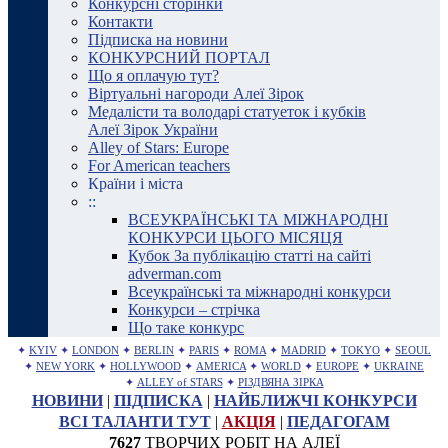
Конкурсні сторінки
Контакти
Підписка на новини
КОНКУРСНИЙ ПОРТАЛ
Що я оплачую тут?
Віртуальні нагороди Алеї Зірок
Медалісти та володарі статуеток і кубків
Алеї Зірок України
Alley of Stars: Europe
For American teachers
Країни і міста
::
ВСЕУКРАЇНСЬКІ ТА МІЖНАРОДНІ
КОНКУРСИ ЦЬОГО МІСЯЦЯ
Кубок За публікацію статті на сайті
adverman.com
Всеукраїнські та міжнародні конкурси
Конкурси – стрічка
Що таке конкурс
✦
KYIV
✦
LONDON
✦
BERLIN
✦
PARIS
✦
ROMA
✦
MADRID
✦
TOKYO
✦
SEOUL
✦
NEW YORK
✦
HOLLYWOOD
✦
AMERICA
✦
WORLD
✦
EUROPE
✦
UKRAINE
✦
ALLEY of STARS
✦
РІЗДВЯНА ЗІРКА
НОВИНИ
|
ПІДПИСКА
|
НАЙБЛИЖЧІ КОНКУРСИ
ВСІ ТАЛАНТИ ТУТ
|
АКЦІЯ
|
ПЕДАГОГАМ
7627
ТВОРЧИХ РОБІТ НА АЛЕЇ