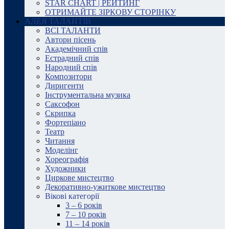
STAR CHART | РЕЙТИНГ
ОТРИМАЙТЕ ЗІРКОВУ СТОРІНКУ
АЛЕЯ ТАЛАНТІВ
ВСІ ТАЛАНТИ
Автори пісень
Академічний спів
Естрадний спів
Народний спів
Композитори
Диригенти
Інструментальна музика
Саксофон
Скрипка
Фортепіано
Театр
Читання
Моделінг
Хореографія
Художники
Циркове мистецтво
Декоративно-ужиткове мистецтво
Вікові категорії
3 – 6 років
7 – 10 років
11 – 14 років