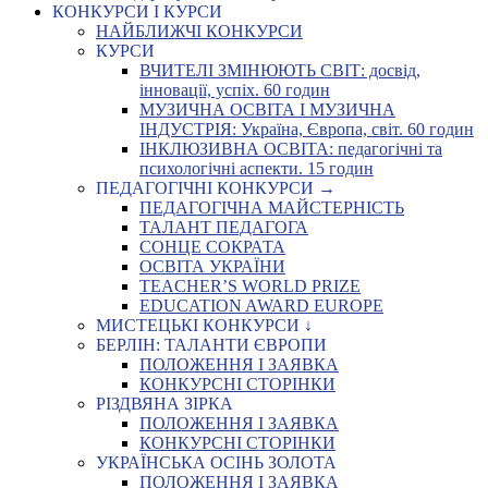
КОНКУРСИ І КУРСИ
НАЙБЛИЖЧІ КОНКУРСИ
КУРСИ
ВЧИТЕЛІ ЗМІНЮЮТЬ СВІТ: досвід,
інновації, успіх. 60 годин
МУЗИЧНА ОСВІТА І МУЗИЧНА
ІНДУСТРІЯ: Україна, Європа, світ. 60 годин
ІНКЛЮЗИВНА ОСВІТА: педагогічні та
психологічні аспекти. 15 годин
ПЕДАГОГІЧНІ КОНКУРСИ →
ПЕДАГОГІЧНА МАЙСТЕРНІСТЬ
ТАЛАНТ ПЕДАГОГА
СОНЦЕ СОКРАТА
ОСВІТА УКРАЇНИ
TEACHER’S WORLD PRIZE
EDUCATION AWARD EUROPE
МИСТЕЦЬКІ КОНКУРСИ ↓
БЕРЛІН: ТАЛАНТИ ЄВРОПИ
ПОЛОЖЕННЯ І ЗАЯВКА
КОНКУРСНІ СТОРІНКИ
РІЗДВЯНА ЗІРКА
ПОЛОЖЕННЯ І ЗАЯВКА
КОНКУРСНІ СТОРІНКИ
УКРАЇНСЬКА ОСІНЬ ЗОЛОТА
ПОЛОЖЕННЯ І ЗАЯВКА