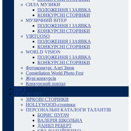
СИЛА МУЗИКИ
ПОЛОЖЕННЯ І ЗАЯВКА
КОНКУРСНІ СТОРІНКИ
МУЗИЧНИЙ ВІТЕР
ПОЛОЖЕННЯ І ЗАЯВКА
КОНКУРСНІ СТОРІНКИ
VIRTUOSO
ПОЛОЖЕННЯ І ЗАЯВКА
КОНКУРСНІ СТОРІНКИ
WORLD VISION
ПОЛОЖЕННЯ І ЗАЯВКА
КОНКУРСНІ СТОРІНКИ
Фотоконкурс Алеї Зірок
Constellation World Photo Fest
Журі конкурсів
Конкурсний портал
ЧАРТ
ПОРТФОЛІО
ЗІРКОВІ СТОРІНКИ
HOLLYWOOD-сторінки
ПЕРСОНАЛЬНІ КАТАЛОГИ ТАЛАНТІВ
БОРИС ПУГАЧ
ВАЛЕРІЯ ШКОЛЬНА
ДАНІІЛ РЕБЕРТ
ЄВА НАБОЙЧЕНКО