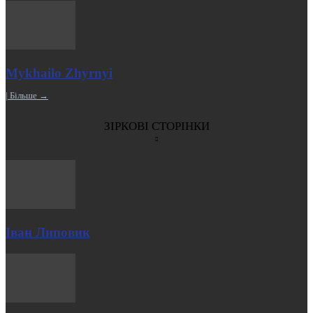
Mykhailo Zhyrnyi
| Більше →
ЗІРКОВІ СТОРІНКИ
Іван Липовик