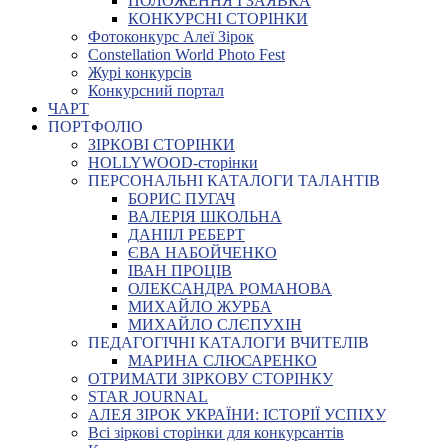
ПОЛОЖЕННЯ І ЗАЯВКА
КОНКУРСНІ СТОРІНКИ
Фотоконкурс Алеї Зірок
Constellation World Photo Fest
Журі конкурсів
Конкурсний портал
ЧАРТ
ПОРТФОЛІО
ЗІРКОВІ СТОРІНКИ
HOLLYWOOD-сторінки
ПЕРСОНАЛЬНІ КАТАЛОГИ ТАЛАНТІВ
БОРИС ПУГАЧ
ВАЛЕРІЯ ШКОЛЬНА
ДАНІІЛ РЕБЕРТ
ЄВА НАБОЙЧЕНКО
ІВАН ПРОЦІВ
ОЛЕКСАНДРА РОМАНОВА
МИХАЙЛО ЖУРБА
МИХАЙЛО СЛЄПУХІН
ПЕДАГОГІЧНІ КАТАЛОГИ ВЧИТЕЛІВ
МАРИНА СЛЮСАРЕНКО
ОТРИМАТИ ЗІРКОВУ СТОРІНКУ
STAR JOURNAL
АЛЕЯ ЗІРОК УКРАЇНИ: ІСТОРІЇ УСПІХУ
Всі зіркові сторінки для конкурсантів