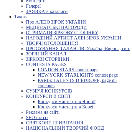
Концерти
Галереї
ЗАЯВКА в каталоги
Також
Про АЛЕЮ ЗІРОК УКРАЇНИ
МЕЦЕНАТСЬКІ НАГОРОДИ
ОТРИМАТИ ЗІРКОВУ СТОРІНКУ
НАРОДНИЙ АРТИСТ АЛЕЇ ЗІРОК УКРАЇНИ
ТВОРЧІ ОГОЛОШЕННЯ
ПРОСУВАННЯ ТАЛАНТІВ: Україна, Європа, світ
ЗОРЯНИЙ КАНАЛ
ЗІРКОВІ СТОРІНКИ
CONTESTS PAGES
LONDON STARS contest page
NEW YORK STARLIGHTS contest page
PARIS: TALENTS D’EUROPE, page du
concours
СУЗІР’Я КОНКУРСІВ
КОНКУРСИ В СВІТІ
Конкурси мистецтв в Японії
Конкурси мистецтв в Кореї
Реклама на сайті
SEO статті
СВЯТКОВЕ ПРИВІТАННЯ
НАЦІОНАЛЬНИЙ ТВОРЧИЙ ФОНД