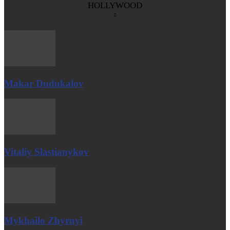
HOLLYWOOD
Makar Dudukalov
Vitaliy Slastianykov
Mykhailo Zhyrnyi