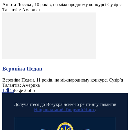
Анюта Лосєва , 10 років, на міжнародному конкурсі Сузір’я
Талантів: Америка
Вєроніка Педан
Вєроніка Педан, 11 років, на міжнародному конкурсі Сузір’я
Талантів: Америка
1
2
3
4
5
Page 3 of 5
Долучайтеся до Всеукраїнського рейтингу талантів
Національний Творчий Чарт
: