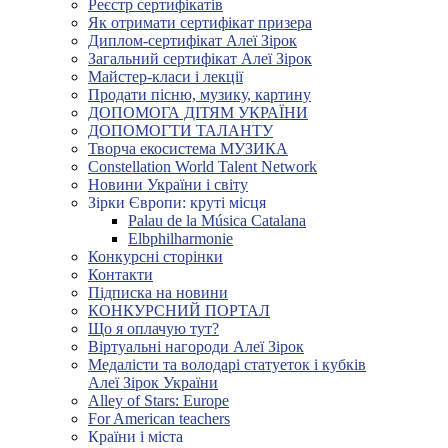
Реєстр сертифікатів
Як отримати сертифікат призера
Диплом-сертифікат Алеї Зірок
Загальний сертифікат Алеї Зірок
Майстер-класи і лекції
Продати пісню, музику, картину
ДОПОМОГА ДІТЯМ УКРАЇНИ
ДОПОМОГТИ ТАЛАНТУ
Творча екосистема МУЗИКА
Constellation World Talent Network
Новини України і світу
Зірки Європи: круті місця
Palau de la Música Catalana
Elbphilharmonie
Конкурсні сторінки
Контакти
Підписка на новини
КОНКУРСНИЙ ПОРТАЛ
Що я оплачую тут?
Віртуальні нагороди Алеї Зірок
Медалісти та володарі статуеток і кубків
Алеї Зірок України
Alley of Stars: Europe
For American teachers
Країни і міста