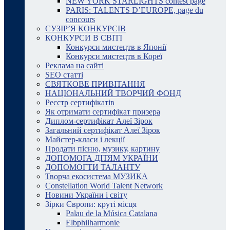
NEW YORK STARLIGHTS contest page
PARIS: TALENTS D’EUROPE, page du
concours
СУЗІР’Я КОНКУРСІВ
КОНКУРСИ В СВІТІ
Конкурси мистецтв в Японії
Конкурси мистецтв в Кореї
Реклама на сайті
SEO статті
СВЯТКОВЕ ПРИВІТАННЯ
НАЦІОНАЛЬНИЙ ТВОРЧИЙ ФОНД
Реєстр сертифікатів
Як отримати сертифікат призера
Диплом-сертифікат Алеї Зірок
Загальний сертифікат Алеї Зірок
Майстер-класи і лекції
Продати пісню, музику, картину
ДОПОМОГА ДІТЯМ УКРАЇНИ
ДОПОМОГТИ ТАЛАНТУ
Творча екосистема МУЗИКА
Constellation World Talent Network
Новини України і світу
Зірки Європи: круті місця
Palau de la Música Catalana
Elbphilharmonie