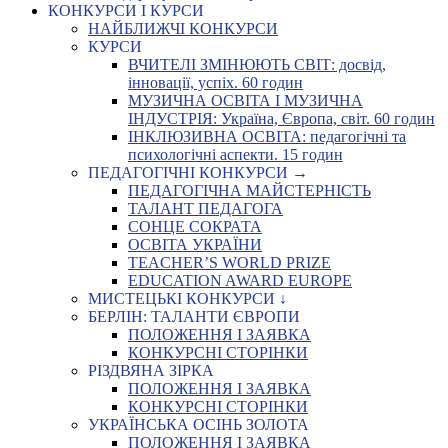
КОНКУРСИ І КУРСИ
НАЙБЛИЖЧІ КОНКУРСИ
КУРСИ
ВЧИТЕЛІ ЗМІНЮЮТЬ СВІТ: досвід,
інновації, успіх. 60 годин
МУЗИЧНА ОСВІТА І МУЗИЧНА
ІНДУСТРІЯ: Україна, Європа, світ. 60 годин
ІНКЛЮЗИВНА ОСВІТА: педагогічні та
психологічні аспекти. 15 годин
ПЕДАГОГІЧНІ КОНКУРСИ →
ПЕДАГОГІЧНА МАЙСТЕРНІСТЬ
ТАЛАНТ ПЕДАГОГА
СОНЦЕ СОКРАТА
ОСВІТА УКРАЇНИ
TEACHER’S WORLD PRIZE
EDUCATION AWARD EUROPE
МИСТЕЦЬКІ КОНКУРСИ ↓
БЕРЛІН: ТАЛАНТИ ЄВРОПИ
ПОЛОЖЕННЯ І ЗАЯВКА
КОНКУРСНІ СТОРІНКИ
РІЗДВЯНА ЗІРКА
ПОЛОЖЕННЯ І ЗАЯВКА
КОНКУРСНІ СТОРІНКИ
УКРАЇНСЬКА ОСІНЬ ЗОЛОТА
ПОЛОЖЕННЯ І ЗАЯВКА