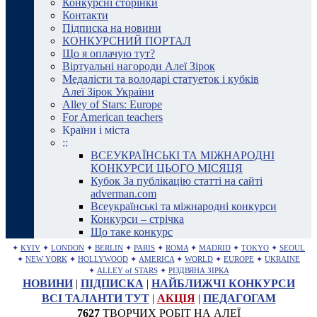
Конкурсні сторінки
Контакти
Підписка на новини
КОНКУРСНИЙ ПОРТАЛ
Що я оплачую тут?
Віртуальні нагороди Алеї Зірок
Медалісти та володарі статуеток і кубків
Алеї Зірок України
Alley of Stars: Europe
For American teachers
Країни і міста
::
ВСЕУКРАЇНСЬКІ ТА МІЖНАРОДНІ
КОНКУРСИ ЦЬОГО МІСЯЦЯ
Кубок За публікацію статті на сайті
adverman.com
Всеукраїнські та міжнародні конкурси
Конкурси – стрічка
Що таке конкурс
✦
KYIV
✦
LONDON
✦
BERLIN
✦
PARIS
✦
ROMA
✦
MADRID
✦
TOKYO
✦
SEOUL
✦
NEW YORK
✦
HOLLYWOOD
✦
AMERICA
✦
WORLD
✦
EUROPE
✦
UKRAINE
✦
ALLEY of STARS
✦
РІЗДВЯНА ЗІРКА
НОВИНИ
|
ПІДПИСКА
|
НАЙБЛИЖЧІ КОНКУРСИ
ВСІ ТАЛАНТИ ТУТ
|
АКЦІЯ
|
ПЕДАГОГАМ
7627
ТВОРЧИХ РОБІТ НА АЛЕЇ