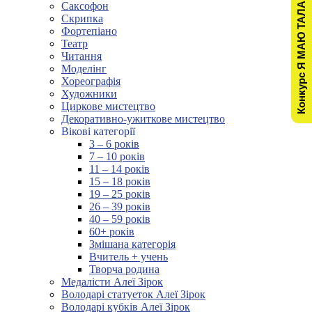
Конкурс Я МАЮ ТАЛАНТ!
Саксофон
Скрипка
Фортепіано
Театр
Читання
Моделінг
Хореографія
Художники
Циркове мистецтво
Декоративно-ужиткове мистецтво
Вікові категорії
3 – 6 років
7 – 10 років
11 – 14 років
15 – 18 років
19 – 25 років
26 – 39 років
40 – 59 років
60+ років
Змішана категорія
Вчитель + учень
Творча родина
Медалісти Алеї Зірок
Володарі статуеток Алеї Зірок
Володарі кубків Алеї Зірок