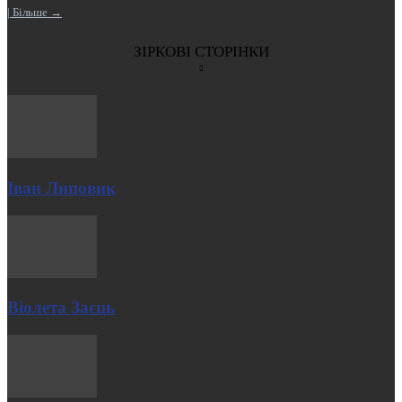
| Більше →
ЗІРКОВІ СТОРІНКИ
Іван Липовик
Віолета Заєць