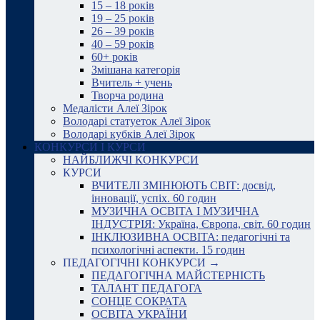
15 – 18 років
19 – 25 років
26 – 39 років
40 – 59 років
60+ років
Змішана категорія
Вчитель + учень
Творча родина
Медалісти Алеї Зірок
Володарі статуеток Алеї Зірок
Володарі кубків Алеї Зірок
КОНКУРСИ І КУРСИ
НАЙБЛИЖЧІ КОНКУРСИ
КУРСИ
ВЧИТЕЛІ ЗМІНЮЮТЬ СВІТ: досвід,
інновації, успіх. 60 годин
МУЗИЧНА ОСВІТА І МУЗИЧНА
ІНДУСТРІЯ: Україна, Європа, світ. 60 годин
ІНКЛЮЗИВНА ОСВІТА: педагогічні та
психологічні аспекти. 15 годин
ПЕДАГОГІЧНІ КОНКУРСИ →
ПЕДАГОГІЧНА МАЙСТЕРНІСТЬ
ТАЛАНТ ПЕДАГОГА
СОНЦЕ СОКРАТА
ОСВІТА УКРАЇНИ