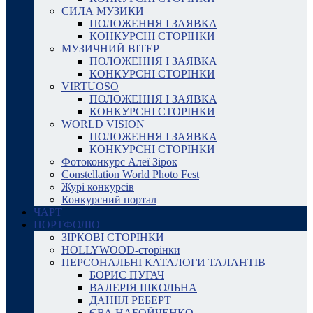
СИЛА МУЗИКИ
ПОЛОЖЕННЯ І ЗАЯВКА
КОНКУРСНІ СТОРІНКИ
МУЗИЧНИЙ ВІТЕР
ПОЛОЖЕННЯ І ЗАЯВКА
КОНКУРСНІ СТОРІНКИ
VIRTUOSO
ПОЛОЖЕННЯ І ЗАЯВКА
КОНКУРСНІ СТОРІНКИ
WORLD VISION
ПОЛОЖЕННЯ І ЗАЯВКА
КОНКУРСНІ СТОРІНКИ
Фотоконкурс Алеї Зірок
Constellation World Photo Fest
Журі конкурсів
Конкурсний портал
ЧАРТ
ПОРТФОЛІО
ЗІРКОВІ СТОРІНКИ
HOLLYWOOD-сторінки
ПЕРСОНАЛЬНІ КАТАЛОГИ ТАЛАНТІВ
БОРИС ПУГАЧ
ВАЛЕРІЯ ШКОЛЬНА
ДАНІІЛ РЕБЕРТ
ЄВА НАБОЙЧЕНКО