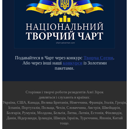
Подавайтеся в Чарт через конкурс
Творча Сотня
.
Або через інші наші
конкурси
із Золотими
пакетами.
Cторінки і творчі роботи резидентів Алеї Зірок
дивляться і слухають в країнах:
Україна, США, Канада, Велика Британія, Німеччина, Франція, Італія, Греція,
Іспанія, Португалія, Польща, Чехія, Словаччина, Австрія, Швейцарія,
Болгарія, Румунія, Молдова, Бельгія, Литва, Латвія, Естонія, Фінляндія,
Данія, Нідерланди, Ірландія, Швеція, Ізраїль, Туреччина, Японія, Китай
тощо.