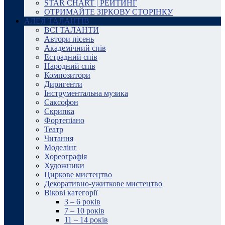
STAR CHART | РЕЙТИНГ
ОТРИМАЙТЕ ЗІРКОВУ СТОРІНКУ
АЛЕЯ ТАЛАНТІВ
ВСІ ТАЛАНТИ
Автори пісень
Академічний спів
Естрадний спів
Народний спів
Композитори
Диригенти
Інструментальна музика
Саксофон
Скрипка
Фортепіано
Театр
Читання
Моделінг
Хореографія
Художники
Циркове мистецтво
Декоративно-ужиткове мистецтво
Вікові категорії
3 – 6 років
7 – 10 років
11 – 14 років