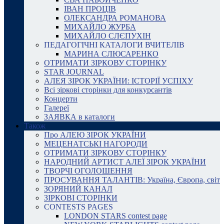
ІВАН ПРОЦІВ
ОЛЕКСАНДРА РОМАНОВА
МИХАЙЛО ЖУРБА
МИХАЙЛО СЛЄПУХІН
ПЕДАГОГІЧНІ КАТАЛОГИ ВЧИТЕЛІВ
МАРИНА СЛЮСАРЕНКО
ОТРИМАТИ ЗІРКОВУ СТОРІНКУ
STAR JOURNAL
АЛЕЯ ЗІРОК УКРАЇНИ: ІСТОРІЇ УСПІХУ
Всі зіркові сторінки для конкурсантів
Концерти
Галереї
ЗАЯВКА в каталоги
Також
Про АЛЕЮ ЗІРОК УКРАЇНИ
МЕЦЕНАТСЬКІ НАГОРОДИ
ОТРИМАТИ ЗІРКОВУ СТОРІНКУ
НАРОДНИЙ АРТИСТ АЛЕЇ ЗІРОК УКРАЇНИ
ТВОРЧІ ОГОЛОШЕННЯ
ПРОСУВАННЯ ТАЛАНТІВ: Україна, Європа, світ
ЗОРЯНИЙ КАНАЛ
ЗІРКОВІ СТОРІНКИ
CONTESTS PAGES
LONDON STARS contest page