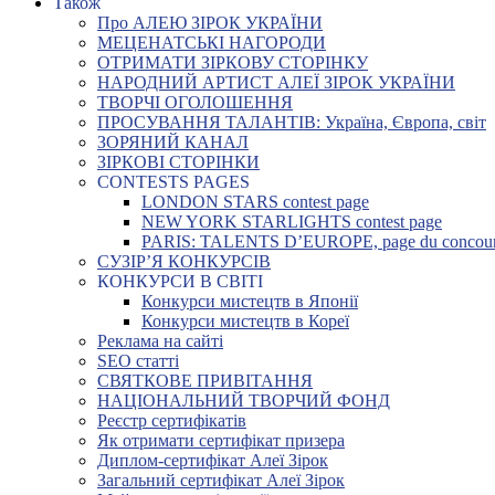
Також
Про АЛЕЮ ЗІРОК УКРАЇНИ
МЕЦЕНАТСЬКІ НАГОРОДИ
ОТРИМАТИ ЗІРКОВУ СТОРІНКУ
НАРОДНИЙ АРТИСТ АЛЕЇ ЗІРОК УКРАЇНИ
ТВОРЧІ ОГОЛОШЕННЯ
ПРОСУВАННЯ ТАЛАНТІВ: Україна, Європа, світ
ЗОРЯНИЙ КАНАЛ
ЗІРКОВІ СТОРІНКИ
CONTESTS PAGES
LONDON STARS contest page
NEW YORK STARLIGHTS contest page
PARIS: TALENTS D’EUROPE, page du concou
СУЗІР’Я КОНКУРСІВ
КОНКУРСИ В СВІТІ
Конкурси мистецтв в Японії
Конкурси мистецтв в Кореї
Реклама на сайті
SEO статті
СВЯТКОВЕ ПРИВІТАННЯ
НАЦІОНАЛЬНИЙ ТВОРЧИЙ ФОНД
Реєстр сертифікатів
Як отримати сертифікат призера
Диплом-сертифікат Алеї Зірок
Загальний сертифікат Алеї Зірок