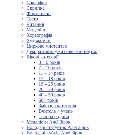
Саксофон
Скрипка
Фортепіано
Театр
Читання
Моделінг
Хореографія
Художники
Циркове мистецтво
Декоративно-ужиткове мистецтво
Вікові категорії
3 – 6 років
7 – 10 років
11 – 14 років
15 – 18 років
19 – 25 років
26 – 39 років
40 – 59 років
60+ років
Змішана категорія
Вчитель + учень
Творча родина
Медалісти Алеї Зірок
Володарі статуеток Алеї Зірок
Володарі кубків Алеї Зірок