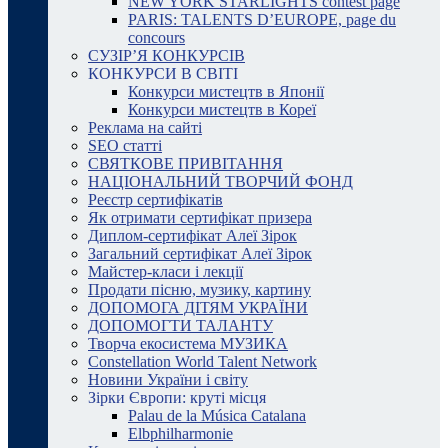
NEW YORK STARLIGHTS contest page
PARIS: TALENTS D’EUROPE, page du
concours
СУЗІР’Я КОНКУРСІВ
КОНКУРСИ В СВІТІ
Конкурси мистецтв в Японії
Конкурси мистецтв в Кореї
Реклама на сайті
SEO статті
СВЯТКОВЕ ПРИВІТАННЯ
НАЦІОНАЛЬНИЙ ТВОРЧИЙ ФОНД
Реєстр сертифікатів
Як отримати сертифікат призера
Диплом-сертифікат Алеї Зірок
Загальний сертифікат Алеї Зірок
Майстер-класи і лекції
Продати пісню, музику, картину
ДОПОМОГА ДІТЯМ УКРАЇНИ
ДОПОМОГТИ ТАЛАНТУ
Творча екосистема МУЗИКА
Constellation World Talent Network
Новини України і світу
Зірки Європи: круті місця
Palau de la Música Catalana
Elbphilharmonie