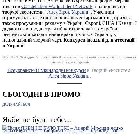
ПРО КОНКУРСИ. Це творчі конкурси міжнародної мережі
талантів
Constellation World Talent Network
, і національної
творчої екосистеми “
Алея Зірок України
”. Учасники
отримують фахове оцінювання, коментарі майстрів, призи, а
також просування і рекламу в Україні, Європі, США і Канаді. І
додаються в продюсерський каталог талантів України,
рейтинговий каталог найяскравіших зірок України, в
національний творчий чарт.
Конкурси ідеальні для атестації
в Україні
.
© 2010-2026 Андрій Мірошниченко & Креативні Екосистеми, назва конкурсу, дизайн та
правила. | Також sui generis.
Всеукраїнські і міжнародні конкурси
в Творчій екосистемі
Алея Зірок України
.
__________
СЬОГОДНІ В ПРОМО
ДОЛУЧАЙТЕСЯ
Якби не було тебе...
"Якби не було тебе..." – найкраща пісня про кохання у цьому році