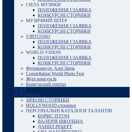
СИЛА МУЗИКИ
ПОЛОЖЕННЯ І ЗАЯВКА
КОНКУРСНІ СТОРІНКИ
МУЗИЧНИЙ ВІТЕР
ПОЛОЖЕННЯ І ЗАЯВКА
КОНКУРСНІ СТОРІНКИ
VIRTUOSO
ПОЛОЖЕННЯ І ЗАЯВКА
КОНКУРСНІ СТОРІНКИ
WORLD VISION
ПОЛОЖЕННЯ І ЗАЯВКА
КОНКУРСНІ СТОРІНКИ
Фотоконкурс Алеї Зірок
Constellation World Photo Fest
Журі конкурсів
Конкурсний портал
ЧАРТ
ПОРТФОЛІО
ЗІРКОВІ СТОРІНКИ
HOLLYWOOD-сторінки
ПЕРСОНАЛЬНІ КАТАЛОГИ ТАЛАНТІВ
БОРИС ПУГАЧ
ВАЛЕРІЯ ШКОЛЬНА
ДАНІІЛ РЕБЕРТ
ЄВА НАБОЙЧЕНКО