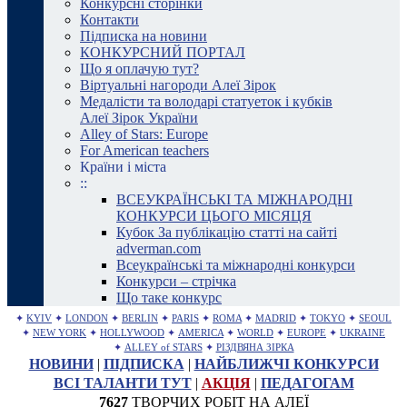
Конкурсні сторінки
Контакти
Підписка на новини
КОНКУРСНИЙ ПОРТАЛ
Що я оплачую тут?
Віртуальні нагороди Алеї Зірок
Медалісти та володарі статуеток і кубків
Алеї Зірок України
Alley of Stars: Europe
For American teachers
Країни і міста
::
ВСЕУКРАЇНСЬКІ ТА МІЖНАРОДНІ
КОНКУРСИ ЦЬОГО МІСЯЦЯ
Кубок За публікацію статті на сайті
adverman.com
Всеукраїнські та міжнародні конкурси
Конкурси – стрічка
Що таке конкурс
✦
KYIV
✦
LONDON
✦
BERLIN
✦
PARIS
✦
ROMA
✦
MADRID
✦
TOKYO
✦
SEOUL
✦
NEW YORK
✦
HOLLYWOOD
✦
AMERICA
✦
WORLD
✦
EUROPE
✦
UKRAINE
✦
ALLEY of STARS
✦
РІЗДВЯНА ЗІРКА
НОВИНИ
|
ПІДПИСКА
|
НАЙБЛИЖЧІ КОНКУРСИ
ВСІ ТАЛАНТИ ТУТ
|
АКЦІЯ
|
ПЕДАГОГАМ
7627
ТВОРЧИХ РОБІТ НА АЛЕЇ