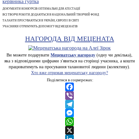
ДОКУМЕНТИ КОНКУРСІВ ОПТИМАЛЬНІ ДЛЯ АТЕСТАЦІЇ
ВСІ ТВОРЧІ РОБОТИ ДОДАЮТЬСЯ В НАЦІОНАЛЬНИЙ ТВОРЧИЙ ФОНД
ТАЛАНТИ ПРОСУВАЮТЬСЯ В УКРАЇНІ, ЄВРОПІ І В СВІТІ
УЧАСНИКИ ОТРИМУЮТЬ ДОПОМОГУ ВІД МЕЦЕНАТІВ
НАГОРОДА ВІД МЕЦЕНАТА
Ви можете подарувати
Меценатську нагороду
(одну чи декілька),
яка з відповідними цифрами з'явиться на сторінці учасника, а кошти
працюватимуть на просування талановитої людини (колективу).
Хто вже отримав меценатську нагороду?
Поділитися в соцмережах:
Facebook
Viber
Telegram
Messenger
WhatsApp
X