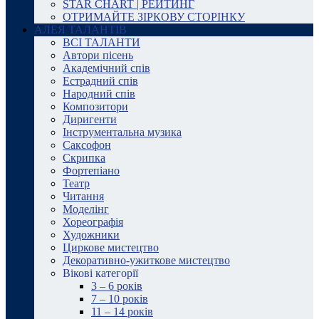
STAR CHART | РЕЙТИНГ
ОТРИМАЙТЕ ЗІРКОВУ СТОРІНКУ
АЛЕЯ ТАЛАНТІВ
ВСІ ТАЛАНТИ
Автори пісень
Академічний спів
Естрадний спів
Народний спів
Композитори
Диригенти
Інструментальна музика
Саксофон
Скрипка
Фортепіано
Театр
Читання
Моделінг
Хореографія
Художники
Циркове мистецтво
Декоративно-ужиткове мистецтво
Вікові категорії
3 – 6 років
7 – 10 років
11 – 14 років