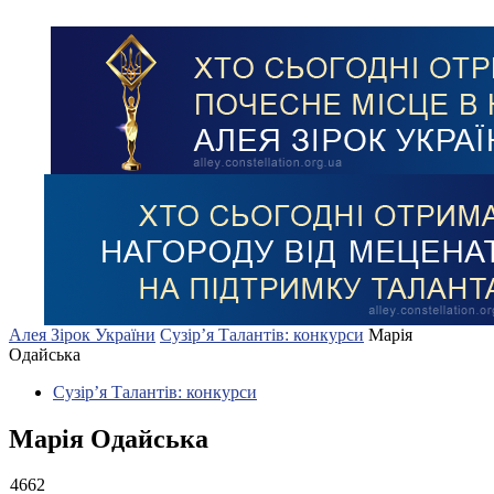
Алея Зірок України
Сузір’я Талантів: конкурси
Марія
Одайська
Сузір’я Талантів: конкурси
Марія Одайська
4662