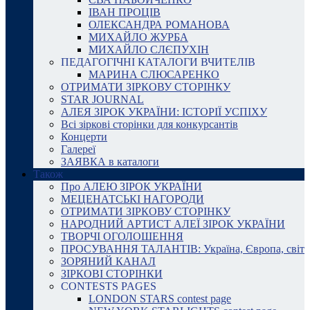
ІВАН ПРОЦІВ
ОЛЕКСАНДРА РОМАНОВА
МИХАЙЛО ЖУРБА
МИХАЙЛО СЛЄПУХІН
ПЕДАГОГІЧНІ КАТАЛОГИ ВЧИТЕЛІВ
МАРИНА СЛЮСАРЕНКО
ОТРИМАТИ ЗІРКОВУ СТОРІНКУ
STAR JOURNAL
АЛЕЯ ЗІРОК УКРАЇНИ: ІСТОРІЇ УСПІХУ
Всі зіркові сторінки для конкурсантів
Концерти
Галереї
ЗАЯВКА в каталоги
Також
Про АЛЕЮ ЗІРОК УКРАЇНИ
МЕЦЕНАТСЬКІ НАГОРОДИ
ОТРИМАТИ ЗІРКОВУ СТОРІНКУ
НАРОДНИЙ АРТИСТ АЛЕЇ ЗІРОК УКРАЇНИ
ТВОРЧІ ОГОЛОШЕННЯ
ПРОСУВАННЯ ТАЛАНТІВ: Україна, Європа, світ
ЗОРЯНИЙ КАНАЛ
ЗІРКОВІ СТОРІНКИ
CONTESTS PAGES
LONDON STARS contest page