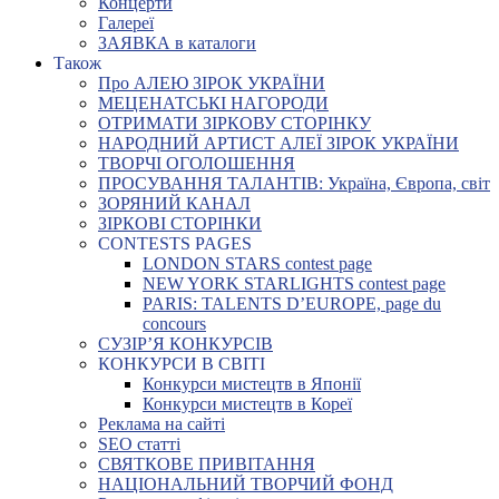
Концерти
Галереї
ЗАЯВКА в каталоги
Також
Про АЛЕЮ ЗІРОК УКРАЇНИ
МЕЦЕНАТСЬКІ НАГОРОДИ
ОТРИМАТИ ЗІРКОВУ СТОРІНКУ
НАРОДНИЙ АРТИСТ АЛЕЇ ЗІРОК УКРАЇНИ
ТВОРЧІ ОГОЛОШЕННЯ
ПРОСУВАННЯ ТАЛАНТІВ: Україна, Європа, світ
ЗОРЯНИЙ КАНАЛ
ЗІРКОВІ СТОРІНКИ
CONTESTS PAGES
LONDON STARS contest page
NEW YORK STARLIGHTS contest page
PARIS: TALENTS D’EUROPE, page du
concours
СУЗІР’Я КОНКУРСІВ
КОНКУРСИ В СВІТІ
Конкурси мистецтв в Японії
Конкурси мистецтв в Кореї
Реклама на сайті
SEO статті
СВЯТКОВЕ ПРИВІТАННЯ
НАЦІОНАЛЬНИЙ ТВОРЧИЙ ФОНД