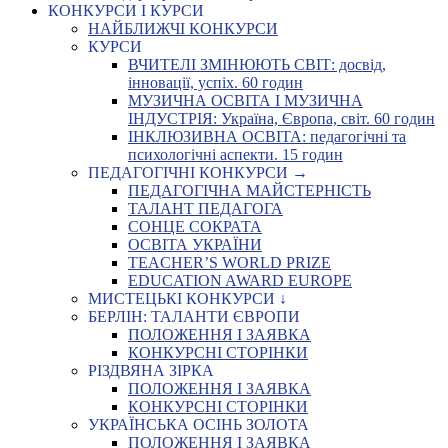
КОНКУРСИ І КУРСИ
НАЙБЛИЖЧІ КОНКУРСИ
КУРСИ
ВЧИТЕЛІ ЗМІНЮЮТЬ СВІТ: досвід,
інновації, успіх. 60 годин
МУЗИЧНА ОСВІТА І МУЗИЧНА
ІНДУСТРІЯ: Україна, Європа, світ. 60 годин
ІНКЛЮЗИВНА ОСВІТА: педагогічні та
психологічні аспекти. 15 годин
ПЕДАГОГІЧНІ КОНКУРСИ →
ПЕДАГОГІЧНА МАЙСТЕРНІСТЬ
ТАЛАНТ ПЕДАГОГА
СОНЦЕ СОКРАТА
ОСВІТА УКРАЇНИ
TEACHER’S WORLD PRIZE
EDUCATION AWARD EUROPE
МИСТЕЦЬКІ КОНКУРСИ ↓
БЕРЛІН: ТАЛАНТИ ЄВРОПИ
ПОЛОЖЕННЯ І ЗАЯВКА
КОНКУРСНІ СТОРІНКИ
РІЗДВЯНА ЗІРКА
ПОЛОЖЕННЯ І ЗАЯВКА
КОНКУРСНІ СТОРІНКИ
УКРАЇНСЬКА ОСІНЬ ЗОЛОТА
ПОЛОЖЕННЯ І ЗАЯВКА