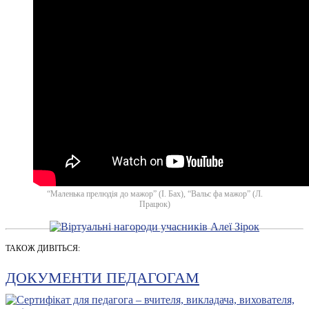
“Маленька прелюдія до мажор” (І. Бах), “Вальс фа мажор” (Л.
Працюк)
ТАКОЖ ДИВІТЬСЯ:
ДОКУМЕНТИ ПЕДАГОГАМ