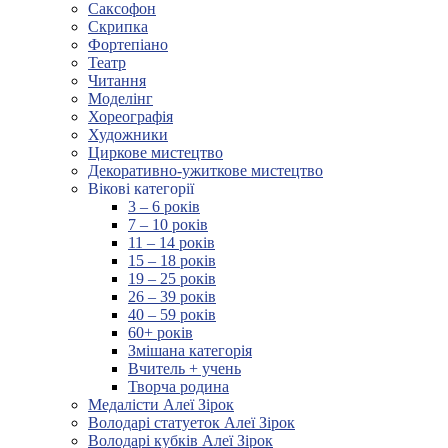
Саксофон
Скрипка
Фортепіано
Театр
Читання
Моделінг
Хореографія
Художники
Циркове мистецтво
Декоративно-ужиткове мистецтво
Вікові категорії
3 – 6 років
7 – 10 років
11 – 14 років
15 – 18 років
19 – 25 років
26 – 39 років
40 – 59 років
60+ років
Змішана категорія
Вчитель + учень
Творча родина
Медалісти Алеї Зірок
Володарі статуеток Алеї Зірок
Володарі кубків Алеї Зірок