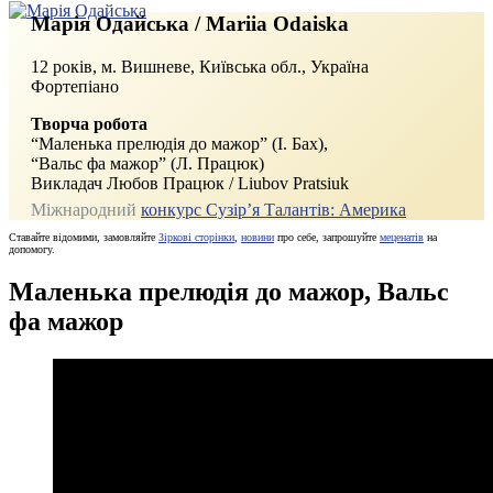
Марія Одайська / Mariia Odaiska
12 років, м. Вишневе, Київська обл., Україна
Фортепіано
Творча робота
“Маленька прелюдія до мажор” (І. Бах),
“Вальс фа мажор” (Л. Працюк)
Викладач Любов Працюк / Liubov Pratsiuk
Міжнародний
конкурс Сузір’я Талантів: Америка
Ставайте відомими, замовляйте
Зіркові сторінки
,
новини
про себе, запрошуйте
меценатів
на
допомогу.
Маленька прелюдія до мажор, Вальс
фа мажор