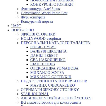
ПОЛОЖЕННЯ І ЗАЯВКА
КОНКУРСНІ СТОРІНКИ
Фотоконкурс Алеї Зірок
Constellation World Photo Fest
Журі конкурсів
Конкурсний портал
ЧАРТ
ПОРТФОЛІО
ЗІРКОВІ СТОРІНКИ
HOLLYWOOD-сторінки
ПЕРСОНАЛЬНІ КАТАЛОГИ ТАЛАНТІВ
БОРИС ПУГАЧ
ВАЛЕРІЯ ШКОЛЬНА
ДАНІІЛ РЕБЕРТ
ЄВА НАБОЙЧЕНКО
ІВАН ПРОЦІВ
ОЛЕКСАНДРА РОМАНОВА
МИХАЙЛО ЖУРБА
МИХАЙЛО СЛЄПУХІН
ПЕДАГОГІЧНІ КАТАЛОГИ ВЧИТЕЛІВ
МАРИНА СЛЮСАРЕНКО
ОТРИМАТИ ЗІРКОВУ СТОРІНКУ
STAR JOURNAL
АЛЕЯ ЗІРОК УКРАЇНИ: ІСТОРІЇ УСПІХУ
Всі зіркові сторінки для конкурсантів