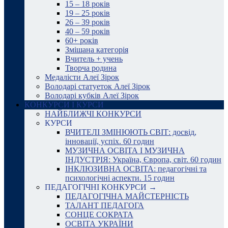
15 – 18 років
19 – 25 років
26 – 39 років
40 – 59 років
60+ років
Змішана категорія
Вчитель + учень
Творча родина
Медалісти Алеї Зірок
Володарі статуеток Алеї Зірок
Володарі кубків Алеї Зірок
КОНКУРСИ І КУРСИ
НАЙБЛИЖЧІ КОНКУРСИ
КУРСИ
ВЧИТЕЛІ ЗМІНЮЮТЬ СВІТ: досвід,
інновації, успіх. 60 годин
МУЗИЧНА ОСВІТА І МУЗИЧНА
ІНДУСТРІЯ: Україна, Європа, світ. 60 годин
ІНКЛЮЗИВНА ОСВІТА: педагогічні та
психологічні аспекти. 15 годин
ПЕДАГОГІЧНІ КОНКУРСИ →
ПЕДАГОГІЧНА МАЙСТЕРНІСТЬ
ТАЛАНТ ПЕДАГОГА
СОНЦЕ СОКРАТА
ОСВІТА УКРАЇНИ