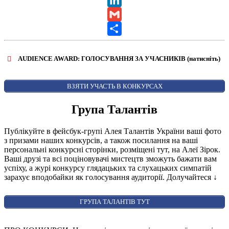
LinkedIn
Gmail
Share
AUDIENCE AWARD: ГОЛОСУВАННЯ ЗА УЧАСНИКІВ (натисніть)
ВІДКРИТИ ФОРМУ ДЛЯ ГОЛОСУВАННЯ
AUDIENCE AWARD
ВЗЯТИ УЧАСТЬ В КОНКУРСАХ
Група Талантів
Публікуйте в фейсбук-групі Алея Талантів України ваші фото
з призами наших конкурсів, а також посилання на ваші
персональні конкурсні сторінки, розміщені тут, на Алеї Зірок.
Ваші друзі та всі поціновувачі мистецтв зможуть бажати вам
успіху, а журі конкурсу глядацьких та слухацьких симпатій
зарахує вподобайки як голосування аудиторії. Долучайтеся
↓
ГРУПА ТАЛАНТІВ ТУТ