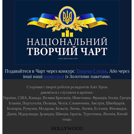
Подавайтеся в Чарт через конкурс
Творча Сотня
. Або через
інші наші
конкурси
із Золотими пакетами.
Cторінки і творчі роботи резидентів Алеї Зірок
дивляться і слухають в країнах:
Україна, США, Канада, Велика Британія, Німеччина, Франція, Італія, Греція,
Іспанія, Португалія, Польща, Чехія, Словаччина, Австрія, Швейцарія,
Болгарія, Румунія, Молдова, Бельгія, Литва, Латвія, Естонія, Фінляндія,
Данія, Нідерланди, Ірландія, Швеція, Ізраїль, Туреччина, Японія, Китай
тощо.
HOLLYWOOD