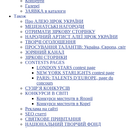
Концерти
Галереї
ЗАЯВКА в каталоги
Також
Про АЛЕЮ ЗІРОК УКРАЇНИ
МЕЦЕНАТСЬКІ НАГОРОДИ
ОТРИМАТИ ЗІРКОВУ СТОРІНКУ
НАРОДНИЙ АРТИСТ АЛЕЇ ЗІРОК УКРАЇНИ
ТВОРЧІ ОГОЛОШЕННЯ
ПРОСУВАННЯ ТАЛАНТІВ: Україна, Європа, світ
ЗОРЯНИЙ КАНАЛ
ЗІРКОВІ СТОРІНКИ
CONTESTS PAGES
LONDON STARS contest page
NEW YORK STARLIGHTS contest page
PARIS: TALENTS D’EUROPE, page du
concours
СУЗІР’Я КОНКУРСІВ
КОНКУРСИ В СВІТІ
Конкурси мистецтв в Японії
Конкурси мистецтв в Кореї
Реклама на сайті
SEO статті
СВЯТКОВЕ ПРИВІТАННЯ
НАЦІОНАЛЬНИЙ ТВОРЧИЙ ФОНД