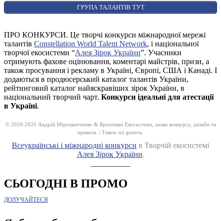
ГРУПА ТАЛАНТІВ ТУТ
ПРО КОНКУРСИ. Це творчі конкурси міжнародної мережі
талантів
Constellation World Talent Network
, і національної
творчої екосистеми “
Алея Зірок України
”. Учасники
отримують фахове оцінювання, коментарі майстрів, призи, а
також просування і рекламу в Україні, Європі, США і Канаді. І
додаються в продюсерський каталог талантів України,
рейтинговий каталог найяскравіших зірок України, в
національний творчий чарт.
Конкурси ідеальні для атестації
в Україні
.
© 2010-2026 Андрій Мірошниченко & Креативні Екосистеми, назва конкурсу, дизайн та
правила. | Також sui generis.
Всеукраїнські і міжнародні конкурси
в Творчій екосистемі
Алея Зірок України
.
__________
СЬОГОДНІ В ПРОМО
ДОЛУЧАЙТЕСЯ