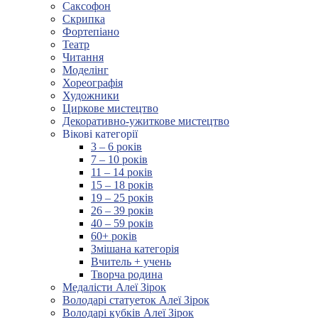
Саксофон
Скрипка
Фортепіано
Театр
Читання
Моделінг
Хореографія
Художники
Циркове мистецтво
Декоративно-ужиткове мистецтво
Вікові категорії
3 – 6 років
7 – 10 років
11 – 14 років
15 – 18 років
19 – 25 років
26 – 39 років
40 – 59 років
60+ років
Змішана категорія
Вчитель + учень
Творча родина
Медалісти Алеї Зірок
Володарі статуеток Алеї Зірок
Володарі кубків Алеї Зірок