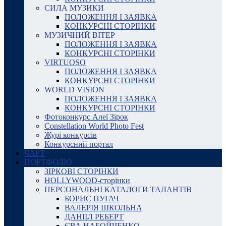
СИЛА МУЗИКИ
ПОЛОЖЕННЯ І ЗАЯВКА
КОНКУРСНІ СТОРІНКИ
МУЗИЧНИЙ ВІТЕР
ПОЛОЖЕННЯ І ЗАЯВКА
КОНКУРСНІ СТОРІНКИ
VIRTUOSO
ПОЛОЖЕННЯ І ЗАЯВКА
КОНКУРСНІ СТОРІНКИ
WORLD VISION
ПОЛОЖЕННЯ І ЗАЯВКА
КОНКУРСНІ СТОРІНКИ
Фотоконкурс Алеї Зірок
Constellation World Photo Fest
Журі конкурсів
Конкурсний портал
ЧАРТ
ПОРТФОЛІО
ЗІРКОВІ СТОРІНКИ
HOLLYWOOD-сторінки
ПЕРСОНАЛЬНІ КАТАЛОГИ ТАЛАНТІВ
БОРИС ПУГАЧ
ВАЛЕРІЯ ШКОЛЬНА
ДАНІІЛ РЕБЕРТ
ЄВА НАБОЙЧЕНКО