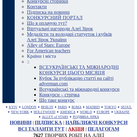
Конкурсні сторінки
Контакти
Підписка на новини
КОНКУРСНИЙ ПОРТАЛ
Що я оплачую тут?
Віртуальні нагороди Алеї Зірок
Медалісти та володарі статуеток і кубків
Алеї Зірок України
Alley of Stars: Europe
For American teachers
Країни і міста
::
ВСЕУКРАЇНСЬКІ ТА МІЖНАРОДНІ
КОНКУРСИ ЦЬОГО МІСЯЦЯ
Кубок За публікацію статті на сайті
adverman.com
Всеукраїнські та міжнародні конкурси
Конкурси – стрічка
Що таке конкурс
✦
KYIV
✦
LONDON
✦
BERLIN
✦
PARIS
✦
ROMA
✦
MADRID
✦
TOKYO
✦
SEOUL
✦
NEW YORK
✦
HOLLYWOOD
✦
AMERICA
✦
WORLD
✦
EUROPE
✦
UKRAINE
✦
ALLEY of STARS
✦
РІЗДВЯНА ЗІРКА
НОВИНИ
|
ПІДПИСКА
|
НАЙБЛИЖЧІ КОНКУРСИ
ВСІ ТАЛАНТИ ТУТ
|
АКЦІЯ
|
ПЕДАГОГАМ
7627
ТВОРЧИХ РОБІТ НА АЛЕЇ