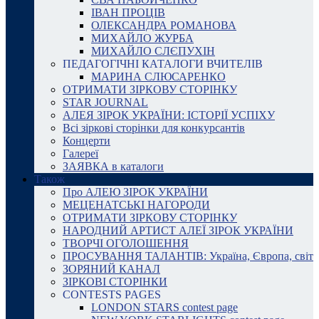
ІВАН ПРОЦІВ
ОЛЕКСАНДРА РОМАНОВА
МИХАЙЛО ЖУРБА
МИХАЙЛО СЛЄПУХІН
ПЕДАГОГІЧНІ КАТАЛОГИ ВЧИТЕЛІВ
МАРИНА СЛЮСАРЕНКО
ОТРИМАТИ ЗІРКОВУ СТОРІНКУ
STAR JOURNAL
АЛЕЯ ЗІРОК УКРАЇНИ: ІСТОРІЇ УСПІХУ
Всі зіркові сторінки для конкурсантів
Концерти
Галереї
ЗАЯВКА в каталоги
Також
Про АЛЕЮ ЗІРОК УКРАЇНИ
МЕЦЕНАТСЬКІ НАГОРОДИ
ОТРИМАТИ ЗІРКОВУ СТОРІНКУ
НАРОДНИЙ АРТИСТ АЛЕЇ ЗІРОК УКРАЇНИ
ТВОРЧІ ОГОЛОШЕННЯ
ПРОСУВАННЯ ТАЛАНТІВ: Україна, Європа, світ
ЗОРЯНИЙ КАНАЛ
ЗІРКОВІ СТОРІНКИ
CONTESTS PAGES
LONDON STARS contest page