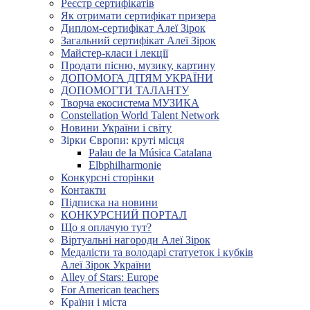
Реєстр сертифікатів
Як отримати сертифікат призера
Диплом-сертифікат Алеї Зірок
Загальний сертифікат Алеї Зірок
Майстер-класи і лекції
Продати пісню, музику, картину
ДОПОМОГА ДІТЯМ УКРАЇНИ
ДОПОМОГТИ ТАЛАНТУ
Творча екосистема МУЗИКА
Constellation World Talent Network
Новини України і світу
Зірки Європи: круті місця
Palau de la Música Catalana
Elbphilharmonie
Конкурсні сторінки
Контакти
Підписка на новини
КОНКУРСНИЙ ПОРТАЛ
Що я оплачую тут?
Віртуальні нагороди Алеї Зірок
Медалісти та володарі статуеток і кубків
Алеї Зірок України
Alley of Stars: Europe
For American teachers
Країни і міста