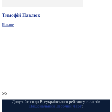
Тимофій Павлюк
Більше
5/5
Долучайтеся до Всеукраїнського рейтингу талантів
Національний Творчий Чарт
: