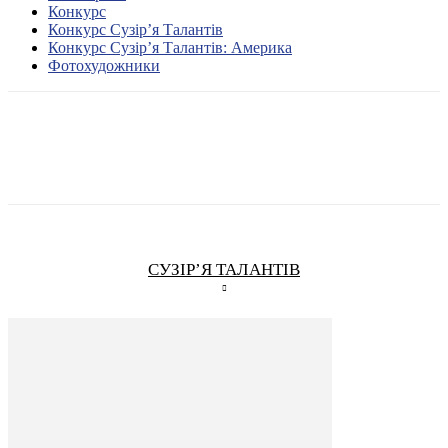
Конкурс
Конкурс Сузір’я Талантів
Конкурс Сузір’я Талантів: Америка
Фотохудожники
СУЗІР’Я ТАЛАНТІВ