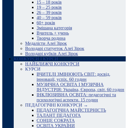
15 – 18 років
19 – 25 років
26 – 39 років
40 – 59 років
60+ років
Змішана категорія
Вчитель + учень
Творча родина
Медалісти Алеї Зірок
Володарі статуеток Алеї Зірок
Володарі кубків Алеї Зірок
КОНКУРСИ І КУРСИ
НАЙБЛИЖЧІ КОНКУРСИ
КУРСИ
ВЧИТЕЛІ ЗМІНЮЮТЬ СВІТ: досвід,
інновації, успіх. 60 годин
МУЗИЧНА ОСВІТА І МУЗИЧНА
ІНДУСТРІЯ: Україна, Європа, світ. 60 годин
ІНКЛЮЗИВНА ОСВІТА: педагогічні та
психологічні аспекти. 15 годин
ПЕДАГОГІЧНІ КОНКУРСИ →
ПЕДАГОГІЧНА МАЙСТЕРНІСТЬ
ТАЛАНТ ПЕДАГОГА
СОНЦЕ СОКРАТА
ОСВІТА УКРАЇНИ