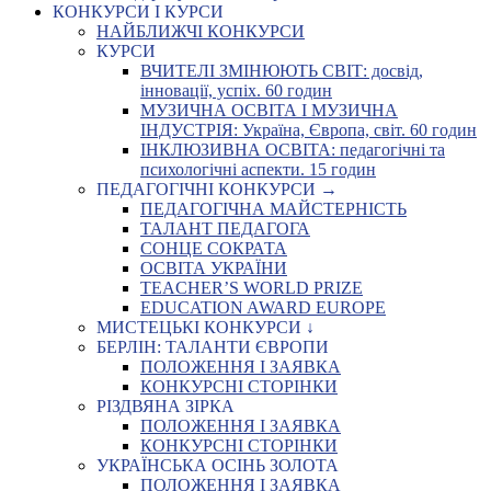
КОНКУРСИ І КУРСИ
НАЙБЛИЖЧІ КОНКУРСИ
КУРСИ
ВЧИТЕЛІ ЗМІНЮЮТЬ СВІТ: досвід,
інновації, успіх. 60 годин
МУЗИЧНА ОСВІТА І МУЗИЧНА
ІНДУСТРІЯ: Україна, Європа, світ. 60 годин
ІНКЛЮЗИВНА ОСВІТА: педагогічні та
психологічні аспекти. 15 годин
ПЕДАГОГІЧНІ КОНКУРСИ →
ПЕДАГОГІЧНА МАЙСТЕРНІСТЬ
ТАЛАНТ ПЕДАГОГА
СОНЦЕ СОКРАТА
ОСВІТА УКРАЇНИ
TEACHER’S WORLD PRIZE
EDUCATION AWARD EUROPE
МИСТЕЦЬКІ КОНКУРСИ ↓
БЕРЛІН: ТАЛАНТИ ЄВРОПИ
ПОЛОЖЕННЯ І ЗАЯВКА
КОНКУРСНІ СТОРІНКИ
РІЗДВЯНА ЗІРКА
ПОЛОЖЕННЯ І ЗАЯВКА
КОНКУРСНІ СТОРІНКИ
УКРАЇНСЬКА ОСІНЬ ЗОЛОТА
ПОЛОЖЕННЯ І ЗАЯВКА