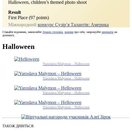
Halloween, children’s themed photo shoot
Result
First Place (97 points)
Міжнародний
конкурс Сузір’я Талантів: Америка
Ставайте відомими, замовляйте
Зіркові сторінки
,
новини
про себе, запрошуйте
меценатів
на
допомогу.
Halloween
Yaroslava Malymon – Halloween
Yaroslava Malymon – Halloween
Yaroslava Malymon – Halloween
Yaroslava Malymon – Halloween
ТАКОЖ ДИВІТЬСЯ: