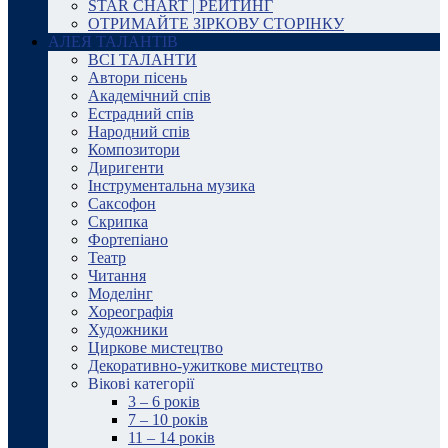
STAR CHART | РЕЙТИНГ
ОТРИМАЙТЕ ЗІРКОВУ СТОРІНКУ
АЛЕЯ ТАЛАНТІВ
ВСІ ТАЛАНТИ
Автори пісень
Академічний спів
Естрадний спів
Народний спів
Композитори
Диригенти
Інструментальна музика
Саксофон
Скрипка
Фортепіано
Театр
Читання
Моделінг
Хореографія
Художники
Циркове мистецтво
Декоративно-ужиткове мистецтво
Вікові категорії
3 – 6 років
7 – 10 років
11 – 14 років