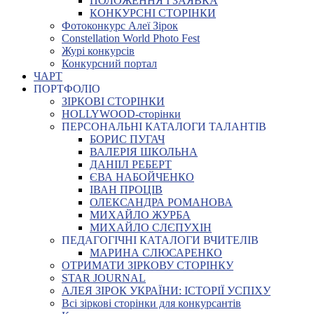
ПОЛОЖЕННЯ І ЗАЯВКА
КОНКУРСНІ СТОРІНКИ
Фотоконкурс Алеї Зірок
Constellation World Photo Fest
Журі конкурсів
Конкурсний портал
ЧАРТ
ПОРТФОЛІО
ЗІРКОВІ СТОРІНКИ
HOLLYWOOD-сторінки
ПЕРСОНАЛЬНІ КАТАЛОГИ ТАЛАНТІВ
БОРИС ПУГАЧ
ВАЛЕРІЯ ШКОЛЬНА
ДАНІІЛ РЕБЕРТ
ЄВА НАБОЙЧЕНКО
ІВАН ПРОЦІВ
ОЛЕКСАНДРА РОМАНОВА
МИХАЙЛО ЖУРБА
МИХАЙЛО СЛЄПУХІН
ПЕДАГОГІЧНІ КАТАЛОГИ ВЧИТЕЛІВ
МАРИНА СЛЮСАРЕНКО
ОТРИМАТИ ЗІРКОВУ СТОРІНКУ
STAR JOURNAL
АЛЕЯ ЗІРОК УКРАЇНИ: ІСТОРІЇ УСПІХУ
Всі зіркові сторінки для конкурсантів