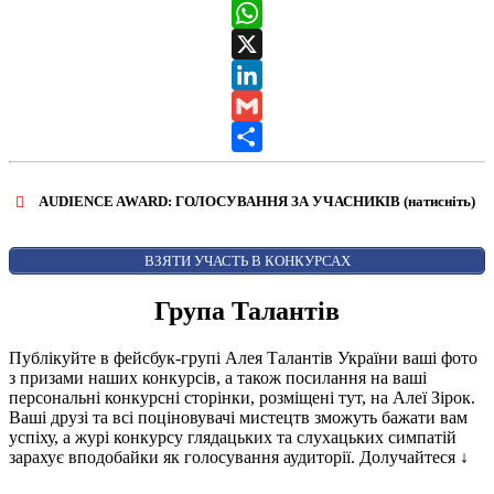
Messenger
WhatsApp
X
LinkedIn
Gmail
Share
AUDIENCE AWARD: ГОЛОСУВАННЯ ЗА УЧАСНИКІВ (натисніть)
ВІДКРИТИ ФОРМУ ДЛЯ ГОЛОСУВАННЯ
AUDIENCE AWARD
ВЗЯТИ УЧАСТЬ В КОНКУРСАХ
Група Талантів
Публікуйте в фейсбук-групі Алея Талантів України ваші фото
з призами наших конкурсів, а також посилання на ваші
персональні конкурсні сторінки, розміщені тут, на Алеї Зірок.
Ваші друзі та всі поціновувачі мистецтв зможуть бажати вам
успіху, а журі конкурсу глядацьких та слухацьких симпатій
зарахує вподобайки як голосування аудиторії. Долучайтеся
↓