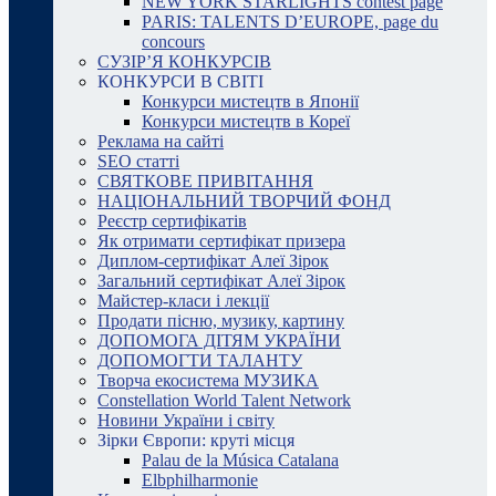
NEW YORK STARLIGHTS contest page
PARIS: TALENTS D’EUROPE, page du
concours
СУЗІР’Я КОНКУРСІВ
КОНКУРСИ В СВІТІ
Конкурси мистецтв в Японії
Конкурси мистецтв в Кореї
Реклама на сайті
SEO статті
СВЯТКОВЕ ПРИВІТАННЯ
НАЦІОНАЛЬНИЙ ТВОРЧИЙ ФОНД
Реєстр сертифікатів
Як отримати сертифікат призера
Диплом-сертифікат Алеї Зірок
Загальний сертифікат Алеї Зірок
Майстер-класи і лекції
Продати пісню, музику, картину
ДОПОМОГА ДІТЯМ УКРАЇНИ
ДОПОМОГТИ ТАЛАНТУ
Творча екосистема МУЗИКА
Constellation World Talent Network
Новини України і світу
Зірки Європи: круті місця
Palau de la Música Catalana
Elbphilharmonie