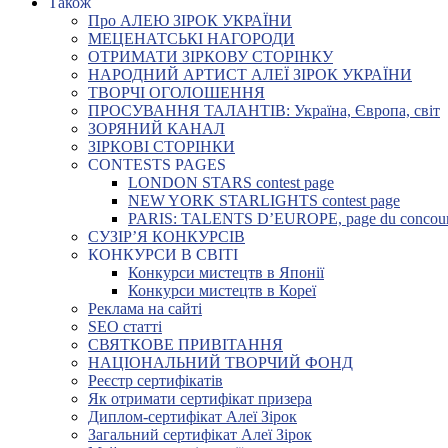
Також
Про АЛЕЮ ЗІРОК УКРАЇНИ
МЕЦЕНАТСЬКІ НАГОРОДИ
ОТРИМАТИ ЗІРКОВУ СТОРІНКУ
НАРОДНИЙ АРТИСТ АЛЕЇ ЗІРОК УКРАЇНИ
ТВОРЧІ ОГОЛОШЕННЯ
ПРОСУВАННЯ ТАЛАНТІВ: Україна, Європа, світ
ЗОРЯНИЙ КАНАЛ
ЗІРКОВІ СТОРІНКИ
CONTESTS PAGES
LONDON STARS contest page
NEW YORK STARLIGHTS contest page
PARIS: TALENTS D’EUROPE, page du concou
СУЗІР’Я КОНКУРСІВ
КОНКУРСИ В СВІТІ
Конкурси мистецтв в Японії
Конкурси мистецтв в Кореї
Реклама на сайті
SEO статті
СВЯТКОВЕ ПРИВІТАННЯ
НАЦІОНАЛЬНИЙ ТВОРЧИЙ ФОНД
Реєстр сертифікатів
Як отримати сертифікат призера
Диплом-сертифікат Алеї Зірок
Загальний сертифікат Алеї Зірок