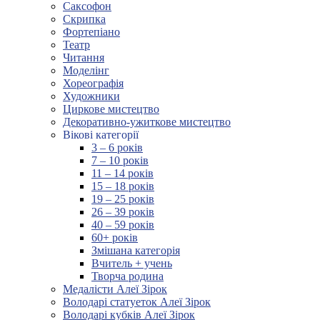
Саксофон
Скрипка
Фортепіано
Театр
Читання
Моделінг
Хореографія
Художники
Циркове мистецтво
Декоративно-ужиткове мистецтво
Вікові категорії
3 – 6 років
7 – 10 років
11 – 14 років
15 – 18 років
19 – 25 років
26 – 39 років
40 – 59 років
60+ років
Змішана категорія
Вчитель + учень
Творча родина
Медалісти Алеї Зірок
Володарі статуеток Алеї Зірок
Володарі кубків Алеї Зірок