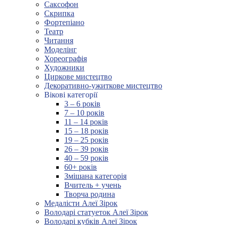
Саксофон
Скрипка
Фортепіано
Театр
Читання
Моделінг
Хореографія
Художники
Циркове мистецтво
Декоративно-ужиткове мистецтво
Вікові категорії
3 – 6 років
7 – 10 років
11 – 14 років
15 – 18 років
19 – 25 років
26 – 39 років
40 – 59 років
60+ років
Змішана категорія
Вчитель + учень
Творча родина
Медалісти Алеї Зірок
Володарі статуеток Алеї Зірок
Володарі кубків Алеї Зірок