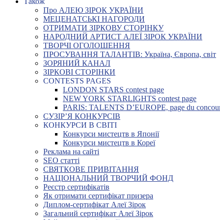
Також
Про АЛЕЮ ЗІРОК УКРАЇНИ
МЕЦЕНАТСЬКІ НАГОРОДИ
ОТРИМАТИ ЗІРКОВУ СТОРІНКУ
НАРОДНИЙ АРТИСТ АЛЕЇ ЗІРОК УКРАЇНИ
ТВОРЧІ ОГОЛОШЕННЯ
ПРОСУВАННЯ ТАЛАНТІВ: Україна, Європа, світ
ЗОРЯНИЙ КАНАЛ
ЗІРКОВІ СТОРІНКИ
CONTESTS PAGES
LONDON STARS contest page
NEW YORK STARLIGHTS contest page
PARIS: TALENTS D’EUROPE, page du concou
СУЗІР’Я КОНКУРСІВ
КОНКУРСИ В СВІТІ
Конкурси мистецтв в Японії
Конкурси мистецтв в Кореї
Реклама на сайті
SEO статті
СВЯТКОВЕ ПРИВІТАННЯ
НАЦІОНАЛЬНИЙ ТВОРЧИЙ ФОНД
Реєстр сертифікатів
Як отримати сертифікат призера
Диплом-сертифікат Алеї Зірок
Загальний сертифікат Алеї Зірок