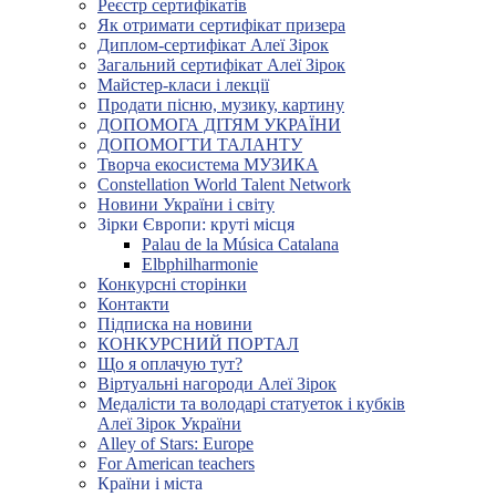
Реєстр сертифікатів
Як отримати сертифікат призера
Диплом-сертифікат Алеї Зірок
Загальний сертифікат Алеї Зірок
Майстер-класи і лекції
Продати пісню, музику, картину
ДОПОМОГА ДІТЯМ УКРАЇНИ
ДОПОМОГТИ ТАЛАНТУ
Творча екосистема МУЗИКА
Constellation World Talent Network
Новини України і світу
Зірки Європи: круті місця
Palau de la Música Catalana
Elbphilharmonie
Конкурсні сторінки
Контакти
Підписка на новини
КОНКУРСНИЙ ПОРТАЛ
Що я оплачую тут?
Віртуальні нагороди Алеї Зірок
Медалісти та володарі статуеток і кубків
Алеї Зірок України
Alley of Stars: Europe
For American teachers
Країни і міста