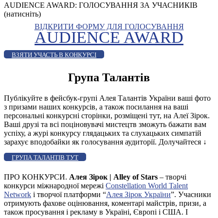
AUDIENCE AWARD: ГОЛОСУВАННЯ ЗА УЧАСНИКІВ
(натисніть)
ВІДКРИТИ ФОРМУ ДЛЯ ГОЛОСУВАННЯ
AUDIENCE AWARD
ВЗЯТИ УЧАСТЬ В КОНКУРСІ
Група Талантів
Публікуйте в фейсбук-групі Алея Талантів України ваші фото
з призами наших конкурсів, а також посилання на ваші
персональні конкурсні сторінки, розміщені тут, на Алеї Зірок.
Ваші друзі та всі поціновувачі мистецтв зможуть бажати вам
успіху, а журі конкурсу глядацьких та слухацьких симпатій
зарахує вподобайки як голосування аудиторії. Долучайтеся
↓
ГРУПА ТАЛАНТІВ ТУТ
ПРО КОНКУРСИ.
Алея Зірок | Alley of Stars
– творчі
конкурси міжнародної мережі
Constellation World Talent
Network
і творчої платформи “
Алея Зірок України
”. Учасники
отримують фахове оцінювання, коментарі майстрів, призи, а
також просування і рекламу в Україні, Європі і США. І