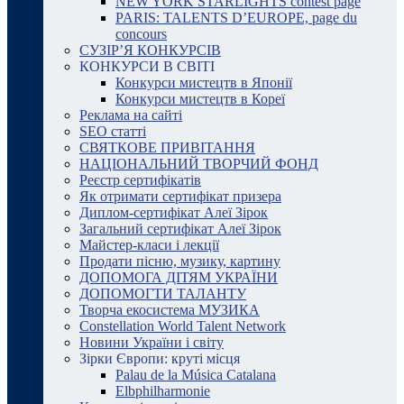
NEW YORK STARLIGHTS contest page
PARIS: TALENTS D’EUROPE, page du
concours
СУЗІР’Я КОНКУРСІВ
КОНКУРСИ В СВІТІ
Конкурси мистецтв в Японії
Конкурси мистецтв в Кореї
Реклама на сайті
SEO статті
СВЯТКОВЕ ПРИВІТАННЯ
НАЦІОНАЛЬНИЙ ТВОРЧИЙ ФОНД
Реєстр сертифікатів
Як отримати сертифікат призера
Диплом-сертифікат Алеї Зірок
Загальний сертифікат Алеї Зірок
Майстер-класи і лекції
Продати пісню, музику, картину
ДОПОМОГА ДІТЯМ УКРАЇНИ
ДОПОМОГТИ ТАЛАНТУ
Творча екосистема МУЗИКА
Constellation World Talent Network
Новини України і світу
Зірки Європи: круті місця
Palau de la Música Catalana
Elbphilharmonie