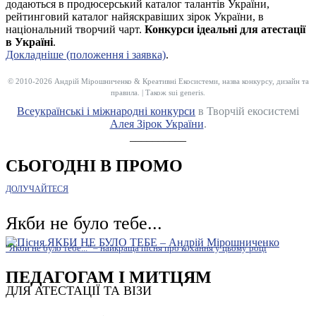
додаються в продюсерський каталог талантів України,
рейтинговий каталог найяскравіших зірок України, в
національний творчий чарт.
Конкурси ідеальні для атестації
в Україні
.
Докладніше (положення і заявка)
.
© 2010-2026 Андрій Мірошниченко & Креативні Екосистеми, назва конкурсу, дизайн та
правила. | Також sui generis.
Всеукраїнські і міжнародні конкурси
в Творчій екосистемі
Алея Зірок України
.
__________
СЬОГОДНІ В ПРОМО
ДОЛУЧАЙТЕСЯ
Якби не було тебе...
"Якби не було тебе..." – найкраща пісня про кохання у цьому році
ПЕДАГОГАМ І МИТЦЯМ
ДЛЯ АТЕСТАЦІЇ ТА ВІЗИ