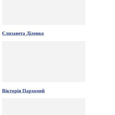
Єлизавета Діденко
Вікторія Пархомей