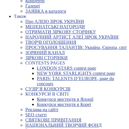
Концерти
Галереї
ЗАЯВКА в каталоги
Також
Про АЛЕЮ ЗІРОК УКРАЇНИ
МЕЦЕНАТСЬКІ НАГОРОДИ
ОТРИМАТИ ЗІРКОВУ СТОРІНКУ
НАРОДНИЙ АРТИСТ АЛЕЇ ЗІРОК УКРАЇНИ
ТВОРЧІ ОГОЛОШЕННЯ
ПРОСУВАННЯ ТАЛАНТІВ: Україна, Європа, світ
ЗОРЯНИЙ КАНАЛ
ЗІРКОВІ СТОРІНКИ
CONTESTS PAGES
LONDON STARS contest page
NEW YORK STARLIGHTS contest page
PARIS: TALENTS D’EUROPE, page du
concours
СУЗІР’Я КОНКУРСІВ
КОНКУРСИ В СВІТІ
Конкурси мистецтв в Японії
Конкурси мистецтв в Кореї
Реклама на сайті
SEO статті
СВЯТКОВЕ ПРИВІТАННЯ
НАЦІОНАЛЬНИЙ ТВОРЧИЙ ФОНД