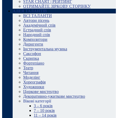
STAR CHART | РЕЙТИНГ
ОТРИМАЙТЕ ЗІРКОВУ СТОРІНКУ
АЛЕЯ ТАЛАНТІВ
ВСІ ТАЛАНТИ
Автори пісень
Академічний спів
Естрадний спів
Народний спів
Композитори
Диригенти
Інструментальна музика
Саксофон
Скрипка
Фортепіано
Театр
Читання
Моделінг
Хореографія
Художники
Циркове мистецтво
Декоративно-ужиткове мистецтво
Вікові категорії
3 – 6 років
7 – 10 років
11 – 14 років