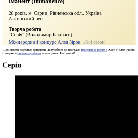
Іманент (Immanence)
28 років, м. Сарни, Рівненська обл., Україна
Авторський реп
Творча робота
“Серія” (Володимир Бакшаєв)
Міжнародний конкурс Алея Зірок
. 18-й сезон
Щоб ставати відомими артистами, долучайтеся до програми
просування талантів
Alley of Stars Promo.
Створюйте
онлайн портфоліо
за програмою Hollywood!
Серія