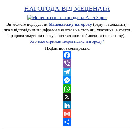
НАГОРОДА ВІД МЕЦЕНАТА
Ви можете подарувати
Меценатську нагороду
(одну чи декілька),
яка з відповідними цифрами з'явиться на сторінці учасника, а кошти
працюватимуть на просування талановитої людини (колективу).
Хто вже отримав меценатську нагороду?
Поділитися в соцмережах:
Facebook
Viber
Telegram
Messenger
WhatsApp
X
LinkedIn
Gmail
Share