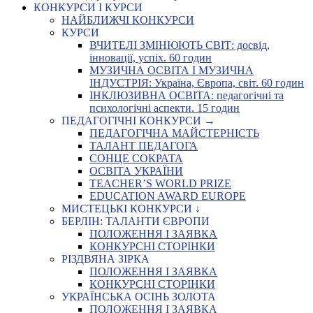
КОНКУРСИ І КУРСИ
НАЙБЛИЖЧІ КОНКУРСИ
КУРСИ
ВЧИТЕЛІ ЗМІНЮЮТЬ СВІТ: досвід,
інновації, успіх. 60 годин
МУЗИЧНА ОСВІТА І МУЗИЧНА
ІНДУСТРІЯ: Україна, Європа, світ. 60 годин
ІНКЛЮЗИВНА ОСВІТА: педагогічні та
психологічні аспекти. 15 годин
ПЕДАГОГІЧНІ КОНКУРСИ →
ПЕДАГОГІЧНА МАЙСТЕРНІСТЬ
ТАЛАНТ ПЕДАГОГА
СОНЦЕ СОКРАТА
ОСВІТА УКРАЇНИ
TEACHER’S WORLD PRIZE
EDUCATION AWARD EUROPE
МИСТЕЦЬКІ КОНКУРСИ ↓
БЕРЛІН: ТАЛАНТИ ЄВРОПИ
ПОЛОЖЕННЯ І ЗАЯВКА
КОНКУРСНІ СТОРІНКИ
РІЗДВЯНА ЗІРКА
ПОЛОЖЕННЯ І ЗАЯВКА
КОНКУРСНІ СТОРІНКИ
УКРАЇНСЬКА ОСІНЬ ЗОЛОТА
ПОЛОЖЕННЯ І ЗАЯВКА