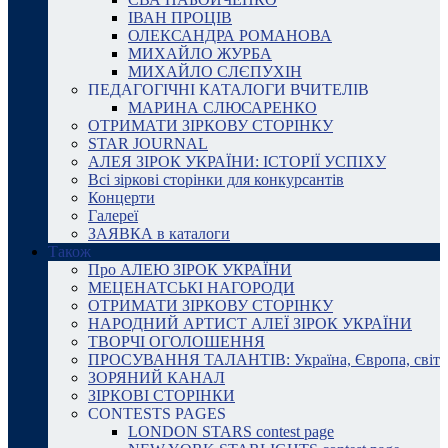
ІВАН ПРОЦІВ
ОЛЕКСАНДРА РОМАНОВА
МИХАЙЛО ЖУРБА
МИХАЙЛО СЛЄПУХІН
ПЕДАГОГІЧНІ КАТАЛОГИ ВЧИТЕЛІВ
МАРИНА СЛЮСАРЕНКО
ОТРИМАТИ ЗІРКОВУ СТОРІНКУ
STAR JOURNAL
АЛЕЯ ЗІРОК УКРАЇНИ: ІСТОРІЇ УСПІХУ
Всі зіркові сторінки для конкурсантів
Концерти
Галереї
ЗАЯВКА в каталоги
Також
Про АЛЕЮ ЗІРОК УКРАЇНИ
МЕЦЕНАТСЬКІ НАГОРОДИ
ОТРИМАТИ ЗІРКОВУ СТОРІНКУ
НАРОДНИЙ АРТИСТ АЛЕЇ ЗІРОК УКРАЇНИ
ТВОРЧІ ОГОЛОШЕННЯ
ПРОСУВАННЯ ТАЛАНТІВ: Україна, Європа, світ
ЗОРЯНИЙ КАНАЛ
ЗІРКОВІ СТОРІНКИ
CONTESTS PAGES
LONDON STARS contest page