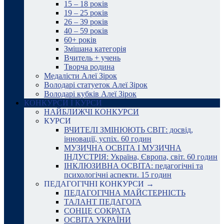
15 – 18 років
19 – 25 років
26 – 39 років
40 – 59 років
60+ років
Змішана категорія
Вчитель + учень
Творча родина
Медалісти Алеї Зірок
Володарі статуеток Алеї Зірок
Володарі кубків Алеї Зірок
КОНКУРСИ І КУРСИ
НАЙБЛИЖЧІ КОНКУРСИ
КУРСИ
ВЧИТЕЛІ ЗМІНЮЮТЬ СВІТ: досвід,
інновації, успіх. 60 годин
МУЗИЧНА ОСВІТА І МУЗИЧНА
ІНДУСТРІЯ: Україна, Європа, світ. 60 годин
ІНКЛЮЗИВНА ОСВІТА: педагогічні та
психологічні аспекти. 15 годин
ПЕДАГОГІЧНІ КОНКУРСИ →
ПЕДАГОГІЧНА МАЙСТЕРНІСТЬ
ТАЛАНТ ПЕДАГОГА
СОНЦЕ СОКРАТА
ОСВІТА УКРАЇНИ