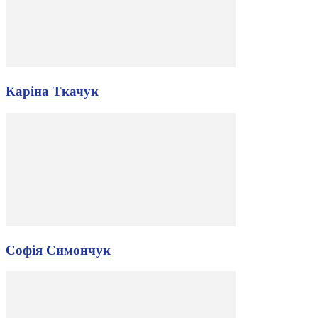
Каріна Ткачук
Софія Симончук