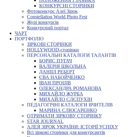
ПОЛОЖЕННЯ І ЗАЯВКА
КОНКУРСНІ СТОРІНКИ
Фотоконкурс Алеї Зірок
Constellation World Photo Fest
Журі конкурсів
Конкурсний портал
ЧАРТ
ПОРТФОЛІО
ЗІРКОВІ СТОРІНКИ
HOLLYWOOD-сторінки
ПЕРСОНАЛЬНІ КАТАЛОГИ ТАЛАНТІВ
БОРИС ПУГАЧ
ВАЛЕРІЯ ШКОЛЬНА
ДАНІІЛ РЕБЕРТ
ЄВА НАБОЙЧЕНКО
ІВАН ПРОЦІВ
ОЛЕКСАНДРА РОМАНОВА
МИХАЙЛО ЖУРБА
МИХАЙЛО СЛЄПУХІН
ПЕДАГОГІЧНІ КАТАЛОГИ ВЧИТЕЛІВ
МАРИНА СЛЮСАРЕНКО
ОТРИМАТИ ЗІРКОВУ СТОРІНКУ
STAR JOURNAL
АЛЕЯ ЗІРОК УКРАЇНИ: ІСТОРІЇ УСПІХУ
Всі зіркові сторінки для конкурсантів