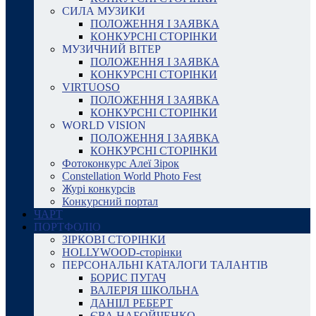
СИЛА МУЗИКИ
ПОЛОЖЕННЯ І ЗАЯВКА
КОНКУРСНІ СТОРІНКИ
МУЗИЧНИЙ ВІТЕР
ПОЛОЖЕННЯ І ЗАЯВКА
КОНКУРСНІ СТОРІНКИ
VIRTUOSO
ПОЛОЖЕННЯ І ЗАЯВКА
КОНКУРСНІ СТОРІНКИ
WORLD VISION
ПОЛОЖЕННЯ І ЗАЯВКА
КОНКУРСНІ СТОРІНКИ
Фотоконкурс Алеї Зірок
Constellation World Photo Fest
Журі конкурсів
Конкурсний портал
ЧАРТ
ПОРТФОЛІО
ЗІРКОВІ СТОРІНКИ
HOLLYWOOD-сторінки
ПЕРСОНАЛЬНІ КАТАЛОГИ ТАЛАНТІВ
БОРИС ПУГАЧ
ВАЛЕРІЯ ШКОЛЬНА
ДАНІІЛ РЕБЕРТ
ЄВА НАБОЙЧЕНКО