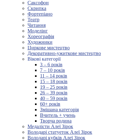
Саксофон
Скрипка
Фортепіано
Театр
Читання
Моделінг
Хореографія
Художники
Циркове мистецтво
Декоративно-ужиткове мистецтво
Вікові категорії
3 – 6 років
7 – 10 років
11 – 14 років
15 – 18 років
19 – 25 років
26 – 39 років
40 – 59 років
60+ років
Змішана категорія
Вчитель + учень
Творча родина
Медалісти Алеї Зірок
Володарі статуеток Алеї Зірок
Володарі кубків Алеї Зірок