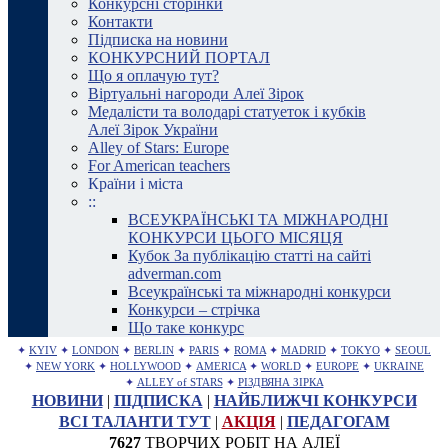
Конкурсні сторінки
Контакти
Підписка на новини
КОНКУРСНИЙ ПОРТАЛ
Що я оплачую тут?
Віртуальні нагороди Алеї Зірок
Медалісти та володарі статуеток і кубків
Алеї Зірок України
Alley of Stars: Europe
For American teachers
Країни і міста
::
ВСЕУКРАЇНСЬКІ ТА МІЖНАРОДНІ
КОНКУРСИ ЦЬОГО МІСЯЦЯ
Кубок За публікацію статті на сайті
adverman.com
Всеукраїнські та міжнародні конкурси
Конкурси – стрічка
Що таке конкурс
✦
KYIV
✦
LONDON
✦
BERLIN
✦
PARIS
✦
ROMA
✦
MADRID
✦
TOKYO
✦
SEOUL
✦
NEW YORK
✦
HOLLYWOOD
✦
AMERICA
✦
WORLD
✦
EUROPE
✦
UKRAINE
✦
ALLEY of STARS
✦
РІЗДВЯНА ЗІРКА
НОВИНИ
|
ПІДПИСКА
|
НАЙБЛИЖЧІ КОНКУРСИ
ВСІ ТАЛАНТИ ТУТ
|
АКЦІЯ
|
ПЕДАГОГАМ
7627
ТВОРЧИХ РОБІТ НА АЛЕЇ