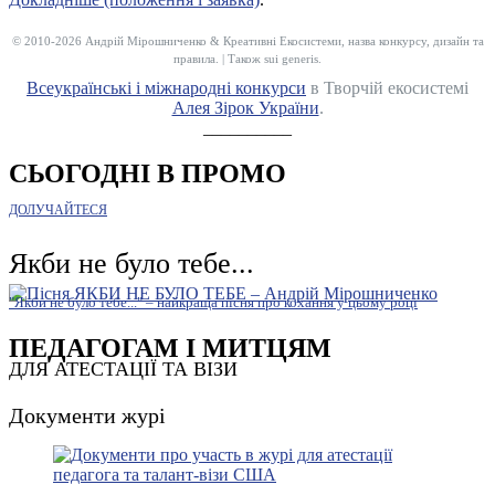
© 2010-2026 Андрій Мірошниченко & Креативні Екосистеми, назва конкурсу, дизайн та
правила. | Також sui generis.
Всеукраїнські і міжнародні конкурси
в Творчій екосистемі
Алея Зірок України
.
__________
СЬОГОДНІ В ПРОМО
ДОЛУЧАЙТЕСЯ
Якби не було тебе...
"Якби не було тебе..." – найкраща пісня про кохання у цьому році
ПЕДАГОГАМ І МИТЦЯМ
ДЛЯ АТЕСТАЦІЇ ТА ВІЗИ
Документи журі