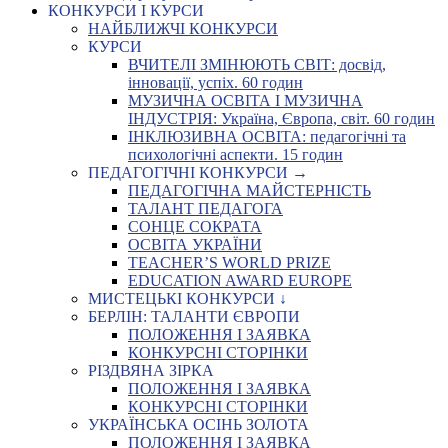
КОНКУРСИ І КУРСИ
НАЙБЛИЖЧІ КОНКУРСИ
КУРСИ
ВЧИТЕЛІ ЗМІНЮЮТЬ СВІТ: досвід,
інновації, успіх. 60 годин
МУЗИЧНА ОСВІТА І МУЗИЧНА
ІНДУСТРІЯ: Україна, Європа, світ. 60 годин
ІНКЛЮЗИВНА ОСВІТА: педагогічні та
психологічні аспекти. 15 годин
ПЕДАГОГІЧНІ КОНКУРСИ →
ПЕДАГОГІЧНА МАЙСТЕРНІСТЬ
ТАЛАНТ ПЕДАГОГА
СОНЦЕ СОКРАТА
ОСВІТА УКРАЇНИ
TEACHER’S WORLD PRIZE
EDUCATION AWARD EUROPE
МИСТЕЦЬКІ КОНКУРСИ ↓
БЕРЛІН: ТАЛАНТИ ЄВРОПИ
ПОЛОЖЕННЯ І ЗАЯВКА
КОНКУРСНІ СТОРІНКИ
РІЗДВЯНА ЗІРКА
ПОЛОЖЕННЯ І ЗАЯВКА
КОНКУРСНІ СТОРІНКИ
УКРАЇНСЬКА ОСІНЬ ЗОЛОТА
ПОЛОЖЕННЯ І ЗАЯВКА