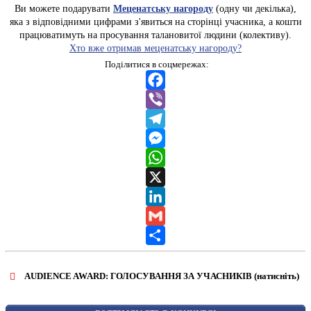
Ви можете подарувати
Меценатську нагороду
(одну чи декілька),
яка з відповідними цифрами з'явиться на сторінці учасника, а кошти
працюватимуть на просування талановитої людини (колективу).
Хто вже отримав меценатську нагороду?
Поділитися в соцмережах:
Facebook
Viber
Telegram
Messenger
WhatsApp
X
LinkedIn
Gmail
Share
AUDIENCE AWARD: ГОЛОСУВАННЯ ЗА УЧАСНИКІВ (натисніть)
ВІДКРИТИ ФОРМУ ДЛЯ ГОЛОСУВАННЯ