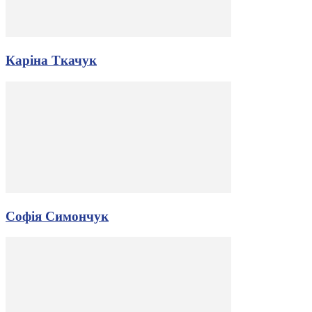
Каріна Ткачук
Софія Симончук