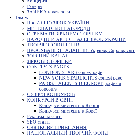
Концерти
Галереї
ЗАЯВКА в каталоги
Також
Про АЛЕЮ ЗІРОК УКРАЇНИ
МЕЦЕНАТСЬКІ НАГОРОДИ
ОТРИМАТИ ЗІРКОВУ СТОРІНКУ
НАРОДНИЙ АРТИСТ АЛЕЇ ЗІРОК УКРАЇНИ
ТВОРЧІ ОГОЛОШЕННЯ
ПРОСУВАННЯ ТАЛАНТІВ: Україна, Європа, світ
ЗОРЯНИЙ КАНАЛ
ЗІРКОВІ СТОРІНКИ
CONTESTS PAGES
LONDON STARS contest page
NEW YORK STARLIGHTS contest page
PARIS: TALENTS D’EUROPE, page du
concours
СУЗІР’Я КОНКУРСІВ
КОНКУРСИ В СВІТІ
Конкурси мистецтв в Японії
Конкурси мистецтв в Кореї
Реклама на сайті
SEO статті
СВЯТКОВЕ ПРИВІТАННЯ
НАЦІОНАЛЬНИЙ ТВОРЧИЙ ФОНД