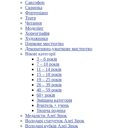
Саксофон
Скрипка
Фортепіано
Театр
Читання
Моделінг
Хореографія
Художники
Циркове мистецтво
Декоративно-ужиткове мистецтво
Вікові категорії
3 – 6 років
7 – 10 років
11 – 14 років
15 – 18 років
19 – 25 років
26 – 39 років
40 – 59 років
60+ років
Змішана категорія
Вчитель + учень
Творча родина
Медалісти Алеї Зірок
Володарі статуеток Алеї Зірок
Володарі кубків Алеї Зірок