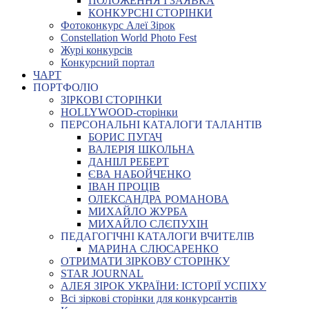
ПОЛОЖЕННЯ І ЗАЯВКА
КОНКУРСНІ СТОРІНКИ
Фотоконкурс Алеї Зірок
Constellation World Photo Fest
Журі конкурсів
Конкурсний портал
ЧАРТ
ПОРТФОЛІО
ЗІРКОВІ СТОРІНКИ
HOLLYWOOD-сторінки
ПЕРСОНАЛЬНІ КАТАЛОГИ ТАЛАНТІВ
БОРИС ПУГАЧ
ВАЛЕРІЯ ШКОЛЬНА
ДАНІІЛ РЕБЕРТ
ЄВА НАБОЙЧЕНКО
ІВАН ПРОЦІВ
ОЛЕКСАНДРА РОМАНОВА
МИХАЙЛО ЖУРБА
МИХАЙЛО СЛЄПУХІН
ПЕДАГОГІЧНІ КАТАЛОГИ ВЧИТЕЛІВ
МАРИНА СЛЮСАРЕНКО
ОТРИМАТИ ЗІРКОВУ СТОРІНКУ
STAR JOURNAL
АЛЕЯ ЗІРОК УКРАЇНИ: ІСТОРІЇ УСПІХУ
Всі зіркові сторінки для конкурсантів