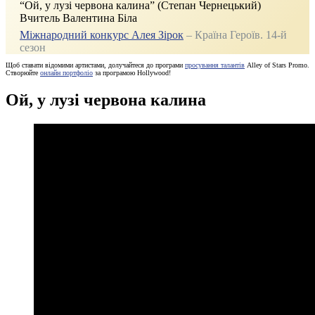
“Ой, у лузі червона калина” (Степан Чернецький)
Вчитель Валентина Біла
Міжнародний конкурс Алея Зірок
– Країна Героїв. 14-й
сезон
Щоб ставати відомими артистами, долучайтеся до програми
просування талантів
Alley of Stars Promo.
Створюйте
онлайн портфоліо
за програмою Hollywood!
Ой, у лузі червона калина