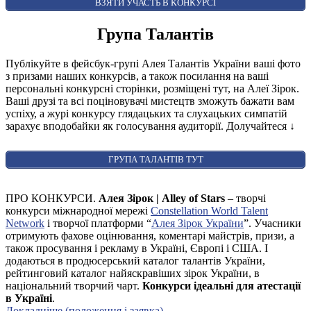
AUDIENCE AWARD
ВЗЯТИ УЧАСТЬ В КОНКУРСІ
Група Талантів
Публікуйте в фейсбук-групі Алея Талантів України ваші фото
з призами наших конкурсів, а також посилання на ваші
персональні конкурсні сторінки, розміщені тут, на Алеї Зірок.
Ваші друзі та всі поціновувачі мистецтв зможуть бажати вам
успіху, а журі конкурсу глядацьких та слухацьких симпатій
зарахує вподобайки як голосування аудиторії. Долучайтеся
↓
ГРУПА ТАЛАНТІВ ТУТ
ПРО КОНКУРСИ.
Алея Зірок | Alley of Stars
– творчі
конкурси міжнародної мережі
Constellation World Talent
Network
і творчої платформи “
Алея Зірок України
”. Учасники
отримують фахове оцінювання, коментарі майстрів, призи, а
також просування і рекламу в Україні, Європі і США. І
додаються в продюсерський каталог талантів України,
рейтинговий каталог найяскравіших зірок України, в
національний творчий чарт.
Конкурси ідеальні для атестації
в Україні
.
Докладніше (положення і заявка)
.