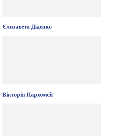
Єлизавета Діденко
Вікторія Пархомей