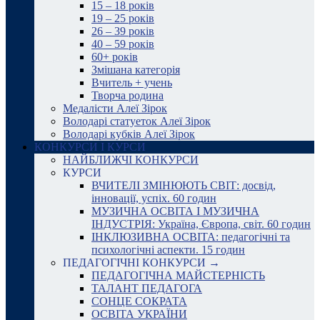
15 – 18 років
19 – 25 років
26 – 39 років
40 – 59 років
60+ років
Змішана категорія
Вчитель + учень
Творча родина
Медалісти Алеї Зірок
Володарі статуеток Алеї Зірок
Володарі кубків Алеї Зірок
КОНКУРСИ І КУРСИ
НАЙБЛИЖЧІ КОНКУРСИ
КУРСИ
ВЧИТЕЛІ ЗМІНЮЮТЬ СВІТ: досвід,
інновації, успіх. 60 годин
МУЗИЧНА ОСВІТА І МУЗИЧНА
ІНДУСТРІЯ: Україна, Європа, світ. 60 годин
ІНКЛЮЗИВНА ОСВІТА: педагогічні та
психологічні аспекти. 15 годин
ПЕДАГОГІЧНІ КОНКУРСИ →
ПЕДАГОГІЧНА МАЙСТЕРНІСТЬ
ТАЛАНТ ПЕДАГОГА
СОНЦЕ СОКРАТА
ОСВІТА УКРАЇНИ