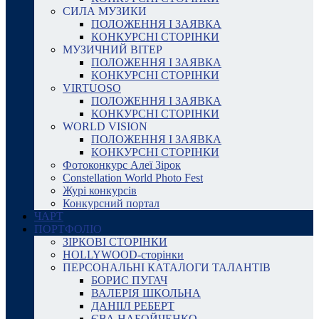
СИЛА МУЗИКИ
ПОЛОЖЕННЯ І ЗАЯВКА
КОНКУРСНІ СТОРІНКИ
МУЗИЧНИЙ ВІТЕР
ПОЛОЖЕННЯ І ЗАЯВКА
КОНКУРСНІ СТОРІНКИ
VIRTUOSO
ПОЛОЖЕННЯ І ЗАЯВКА
КОНКУРСНІ СТОРІНКИ
WORLD VISION
ПОЛОЖЕННЯ І ЗАЯВКА
КОНКУРСНІ СТОРІНКИ
Фотоконкурс Алеї Зірок
Constellation World Photo Fest
Журі конкурсів
Конкурсний портал
ЧАРТ
ПОРТФОЛІО
ЗІРКОВІ СТОРІНКИ
HOLLYWOOD-сторінки
ПЕРСОНАЛЬНІ КАТАЛОГИ ТАЛАНТІВ
БОРИС ПУГАЧ
ВАЛЕРІЯ ШКОЛЬНА
ДАНІІЛ РЕБЕРТ
ЄВА НАБОЙЧЕНКО