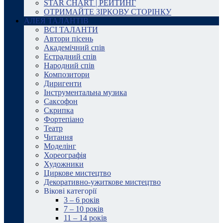
STAR CHART | РЕЙТИНГ
ОТРИМАЙТЕ ЗІРКОВУ СТОРІНКУ
АЛЕЯ ТАЛАНТІВ
ВСІ ТАЛАНТИ
Автори пісень
Академічний спів
Естрадний спів
Народний спів
Композитори
Диригенти
Інструментальна музика
Саксофон
Скрипка
Фортепіано
Театр
Читання
Моделінг
Хореографія
Художники
Циркове мистецтво
Декоративно-ужиткове мистецтво
Вікові категорії
3 – 6 років
7 – 10 років
11 – 14 років