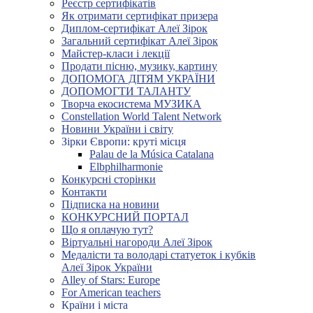
Реєстр сертифікатів
Як отримати сертифікат призера
Диплом-сертифікат Алеї Зірок
Загальний сертифікат Алеї Зірок
Майстер-класи і лекції
Продати пісню, музику, картину
ДОПОМОГА ДІТЯМ УКРАЇНИ
ДОПОМОГТИ ТАЛАНТУ
Творча екосистема МУЗИКА
Constellation World Talent Network
Новини України і світу
Зірки Європи: круті місця
Palau de la Música Catalana
Elbphilharmonie
Конкурсні сторінки
Контакти
Підписка на новини
КОНКУРСНИЙ ПОРТАЛ
Що я оплачую тут?
Віртуальні нагороди Алеї Зірок
Медалісти та володарі статуеток і кубків
Алеї Зірок України
Alley of Stars: Europe
For American teachers
Країни і міста