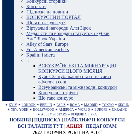
Конкурсні сторінки
Контакти
Підписка на новини
КОНКУРСНИЙ ПОРТАЛ
Що я оплачую тут?
Віртуальні нагороди Алеї Зірок
Медалісти та володарі статуеток і кубків
Алеї Зірок України
Alley of Stars: Europe
For American teachers
Країни і міста
::
ВСЕУКРАЇНСЬКІ ТА МІЖНАРОДНІ
КОНКУРСИ ЦЬОГО МІСЯЦЯ
Кубок За публікацію статті на сайті
adverman.com
Всеукраїнські та міжнародні конкурси
Конкурси – стрічка
Що таке конкурс
✦
KYIV
✦
LONDON
✦
BERLIN
✦
PARIS
✦
ROMA
✦
MADRID
✦
TOKYO
✦
SEOUL
✦
NEW YORK
✦
HOLLYWOOD
✦
AMERICA
✦
WORLD
✦
EUROPE
✦
UKRAINE
✦
ALLEY of STARS
✦
РІЗДВЯНА ЗІРКА
НОВИНИ
|
ПІДПИСКА
|
НАЙБЛИЖЧІ КОНКУРСИ
ВСІ ТАЛАНТИ ТУТ
|
АКЦІЯ
|
ПЕДАГОГАМ
7627
ТВОРЧИХ РОБІТ НА АЛЕЇ