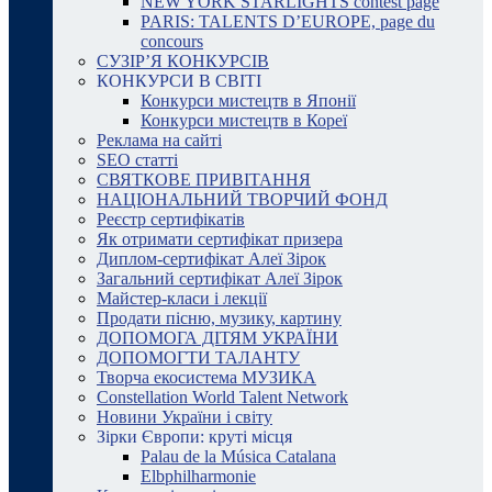
NEW YORK STARLIGHTS contest page
PARIS: TALENTS D’EUROPE, page du
concours
СУЗІР’Я КОНКУРСІВ
КОНКУРСИ В СВІТІ
Конкурси мистецтв в Японії
Конкурси мистецтв в Кореї
Реклама на сайті
SEO статті
СВЯТКОВЕ ПРИВІТАННЯ
НАЦІОНАЛЬНИЙ ТВОРЧИЙ ФОНД
Реєстр сертифікатів
Як отримати сертифікат призера
Диплом-сертифікат Алеї Зірок
Загальний сертифікат Алеї Зірок
Майстер-класи і лекції
Продати пісню, музику, картину
ДОПОМОГА ДІТЯМ УКРАЇНИ
ДОПОМОГТИ ТАЛАНТУ
Творча екосистема МУЗИКА
Constellation World Talent Network
Новини України і світу
Зірки Європи: круті місця
Palau de la Música Catalana
Elbphilharmonie