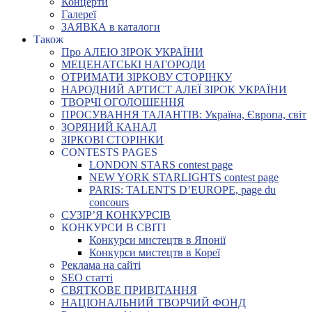
Концерти
Галереї
ЗАЯВКА в каталоги
Також
Про АЛЕЮ ЗІРОК УКРАЇНИ
МЕЦЕНАТСЬКІ НАГОРОДИ
ОТРИМАТИ ЗІРКОВУ СТОРІНКУ
НАРОДНИЙ АРТИСТ АЛЕЇ ЗІРОК УКРАЇНИ
ТВОРЧІ ОГОЛОШЕННЯ
ПРОСУВАННЯ ТАЛАНТІВ: Україна, Європа, світ
ЗОРЯНИЙ КАНАЛ
ЗІРКОВІ СТОРІНКИ
CONTESTS PAGES
LONDON STARS contest page
NEW YORK STARLIGHTS contest page
PARIS: TALENTS D’EUROPE, page du
concours
СУЗІР’Я КОНКУРСІВ
КОНКУРСИ В СВІТІ
Конкурси мистецтв в Японії
Конкурси мистецтв в Кореї
Реклама на сайті
SEO статті
СВЯТКОВЕ ПРИВІТАННЯ
НАЦІОНАЛЬНИЙ ТВОРЧИЙ ФОНД