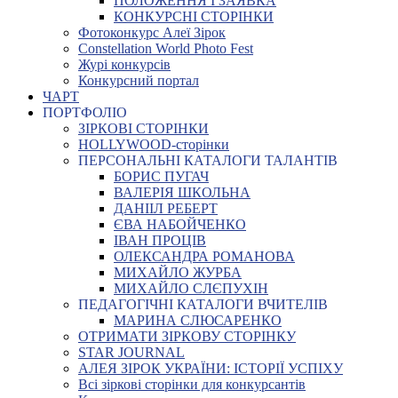
ПОЛОЖЕННЯ І ЗАЯВКА
КОНКУРСНІ СТОРІНКИ
Фотоконкурс Алеї Зірок
Constellation World Photo Fest
Журі конкурсів
Конкурсний портал
ЧАРТ
ПОРТФОЛІО
ЗІРКОВІ СТОРІНКИ
HOLLYWOOD-сторінки
ПЕРСОНАЛЬНІ КАТАЛОГИ ТАЛАНТІВ
БОРИС ПУГАЧ
ВАЛЕРІЯ ШКОЛЬНА
ДАНІІЛ РЕБЕРТ
ЄВА НАБОЙЧЕНКО
ІВАН ПРОЦІВ
ОЛЕКСАНДРА РОМАНОВА
МИХАЙЛО ЖУРБА
МИХАЙЛО СЛЄПУХІН
ПЕДАГОГІЧНІ КАТАЛОГИ ВЧИТЕЛІВ
МАРИНА СЛЮСАРЕНКО
ОТРИМАТИ ЗІРКОВУ СТОРІНКУ
STAR JOURNAL
АЛЕЯ ЗІРОК УКРАЇНИ: ІСТОРІЇ УСПІХУ
Всі зіркові сторінки для конкурсантів