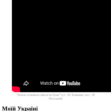
“Любов останньою ніколи не буває” (сл.: М. Кликовка, муз.: М.
Мозговий)
Моїй Україні