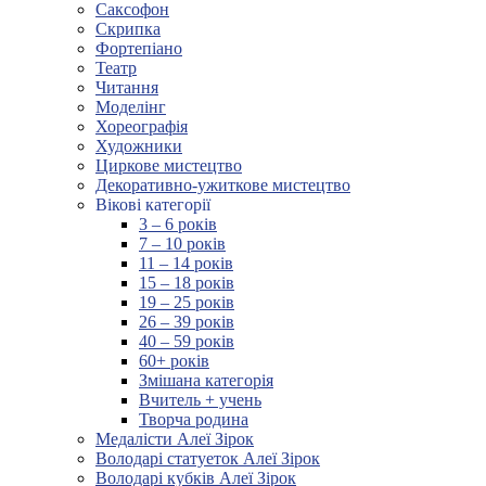
Саксофон
Скрипка
Фортепіано
Театр
Читання
Моделінг
Хореографія
Художники
Циркове мистецтво
Декоративно-ужиткове мистецтво
Вікові категорії
3 – 6 років
7 – 10 років
11 – 14 років
15 – 18 років
19 – 25 років
26 – 39 років
40 – 59 років
60+ років
Змішана категорія
Вчитель + учень
Творча родина
Медалісти Алеї Зірок
Володарі статуеток Алеї Зірок
Володарі кубків Алеї Зірок