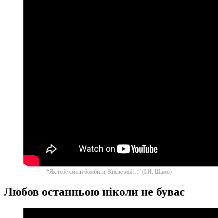
“Як тебе сміли бомбити, Києве мій…” (І.Н. Шамо)
Любов останньою ніколи не буває