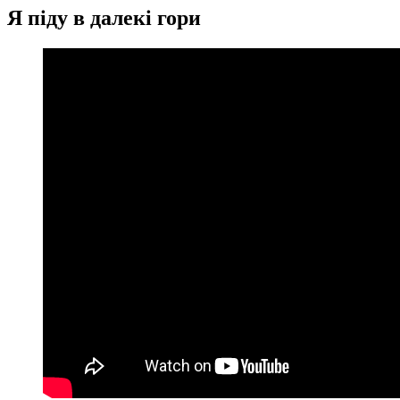
Я піду в далекі гори