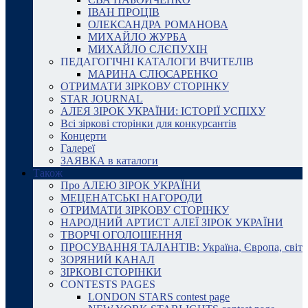
ІВАН ПРОЦІВ
ОЛЕКСАНДРА РОМАНОВА
МИХАЙЛО ЖУРБА
МИХАЙЛО СЛЄПУХІН
ПЕДАГОГІЧНІ КАТАЛОГИ ВЧИТЕЛІВ
МАРИНА СЛЮСАРЕНКО
ОТРИМАТИ ЗІРКОВУ СТОРІНКУ
STAR JOURNAL
АЛЕЯ ЗІРОК УКРАЇНИ: ІСТОРІЇ УСПІХУ
Всі зіркові сторінки для конкурсантів
Концерти
Галереї
ЗАЯВКА в каталоги
Також
Про АЛЕЮ ЗІРОК УКРАЇНИ
МЕЦЕНАТСЬКІ НАГОРОДИ
ОТРИМАТИ ЗІРКОВУ СТОРІНКУ
НАРОДНИЙ АРТИСТ АЛЕЇ ЗІРОК УКРАЇНИ
ТВОРЧІ ОГОЛОШЕННЯ
ПРОСУВАННЯ ТАЛАНТІВ: Україна, Європа, світ
ЗОРЯНИЙ КАНАЛ
ЗІРКОВІ СТОРІНКИ
CONTESTS PAGES
LONDON STARS contest page