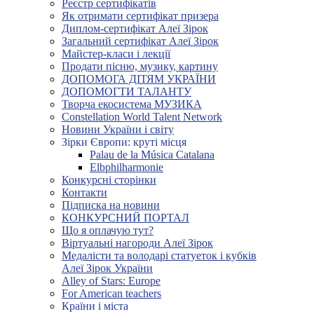
Реєстр сертифікатів
Як отримати сертифікат призера
Диплом-сертифікат Алеї Зірок
Загальний сертифікат Алеї Зірок
Майстер-класи і лекції
Продати пісню, музику, картину
ДОПОМОГА ДІТЯМ УКРАЇНИ
ДОПОМОГТИ ТАЛАНТУ
Творча екосистема МУЗИКА
Constellation World Talent Network
Новини України і світу
Зірки Європи: круті місця
Palau de la Música Catalana
Elbphilharmonie
Конкурсні сторінки
Контакти
Підписка на новини
КОНКУРСНИЙ ПОРТАЛ
Що я оплачую тут?
Віртуальні нагороди Алеї Зірок
Медалісти та володарі статуеток і кубків
Алеї Зірок України
Alley of Stars: Europe
For American teachers
Країни і міста