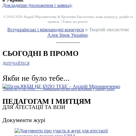
Докладніше (положення і заявка)
.
© 2010-2026 Андрій Мірошниченко & Креативні Екосистеми, назва конкурсу, дизайн та
правила. | Також sui generis.
Всеукраїнські і міжнародні конкурси
в Творчій екосистемі
Алея Зірок України
.
__________
СЬОГОДНІ В ПРОМО
ДОЛУЧАЙТЕСЯ
Якби не було тебе...
"Якби не було тебе..." – найкраща пісня про кохання у цьому році
ПЕДАГОГАМ І МИТЦЯМ
ДЛЯ АТЕСТАЦІЇ ТА ВІЗИ
Документи журі