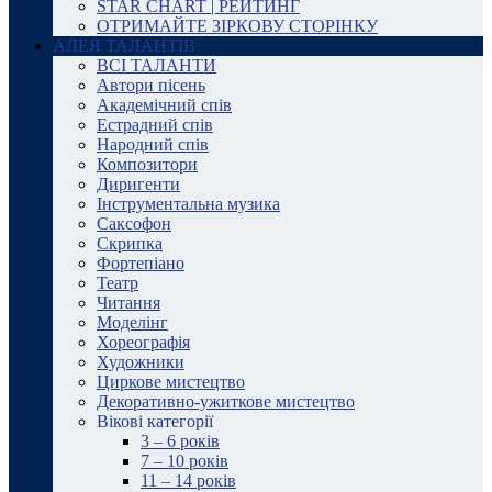
STAR CHART | РЕЙТИНГ
ОТРИМАЙТЕ ЗІРКОВУ СТОРІНКУ
АЛЕЯ ТАЛАНТІВ
ВСІ ТАЛАНТИ
Автори пісень
Академічний спів
Естрадний спів
Народний спів
Композитори
Диригенти
Інструментальна музика
Саксофон
Скрипка
Фортепіано
Театр
Читання
Моделінг
Хореографія
Художники
Циркове мистецтво
Декоративно-ужиткове мистецтво
Вікові категорії
3 – 6 років
7 – 10 років
11 – 14 років