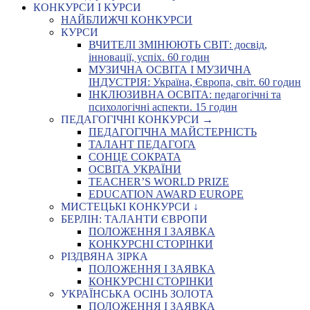
КОНКУРСИ І КУРСИ
НАЙБЛИЖЧІ КОНКУРСИ
КУРСИ
ВЧИТЕЛІ ЗМІНЮЮТЬ СВІТ: досвід,
інновації, успіх. 60 годин
МУЗИЧНА ОСВІТА І МУЗИЧНА
ІНДУСТРІЯ: Україна, Європа, світ. 60 годин
ІНКЛЮЗИВНА ОСВІТА: педагогічні та
психологічні аспекти. 15 годин
ПЕДАГОГІЧНІ КОНКУРСИ →
ПЕДАГОГІЧНА МАЙСТЕРНІСТЬ
ТАЛАНТ ПЕДАГОГА
СОНЦЕ СОКРАТА
ОСВІТА УКРАЇНИ
TEACHER’S WORLD PRIZE
EDUCATION AWARD EUROPE
МИСТЕЦЬКІ КОНКУРСИ ↓
БЕРЛІН: ТАЛАНТИ ЄВРОПИ
ПОЛОЖЕННЯ І ЗАЯВКА
КОНКУРСНІ СТОРІНКИ
РІЗДВЯНА ЗІРКА
ПОЛОЖЕННЯ І ЗАЯВКА
КОНКУРСНІ СТОРІНКИ
УКРАЇНСЬКА ОСІНЬ ЗОЛОТА
ПОЛОЖЕННЯ І ЗАЯВКА