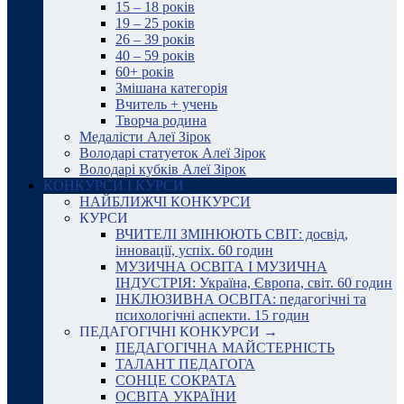
15 – 18 років
19 – 25 років
26 – 39 років
40 – 59 років
60+ років
Змішана категорія
Вчитель + учень
Творча родина
Медалісти Алеї Зірок
Володарі статуеток Алеї Зірок
Володарі кубків Алеї Зірок
КОНКУРСИ І КУРСИ
НАЙБЛИЖЧІ КОНКУРСИ
КУРСИ
ВЧИТЕЛІ ЗМІНЮЮТЬ СВІТ: досвід,
інновації, успіх. 60 годин
МУЗИЧНА ОСВІТА І МУЗИЧНА
ІНДУСТРІЯ: Україна, Європа, світ. 60 годин
ІНКЛЮЗИВНА ОСВІТА: педагогічні та
психологічні аспекти. 15 годин
ПЕДАГОГІЧНІ КОНКУРСИ →
ПЕДАГОГІЧНА МАЙСТЕРНІСТЬ
ТАЛАНТ ПЕДАГОГА
СОНЦЕ СОКРАТА
ОСВІТА УКРАЇНИ