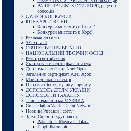
NEW YORK STARLIGHTS contest page
PARIS: TALENTS D’EUROPE, page du
concours
СУЗІР’Я КОНКУРСІВ
КОНКУРСИ В СВІТІ
Конкурси мистецтв в Японії
Конкурси мистецтв в Кореї
Реклама на сайті
SEO статті
СВЯТКОВЕ ПРИВІТАННЯ
НАЦІОНАЛЬНИЙ ТВОРЧИЙ ФОНД
Реєстр сертифікатів
Як отримати сертифікат призера
Диплом-сертифікат Алеї Зірок
Загальний сертифікат Алеї Зірок
Майстер-класи і лекції
Продати пісню, музику, картину
ДОПОМОГА ДІТЯМ УКРАЇНИ
ДОПОМОГТИ ТАЛАНТУ
Творча екосистема МУЗИКА
Constellation World Talent Network
Новини України і світу
Зірки Європи: круті місця
Palau de la Música Catalana
Elbphilharmonie