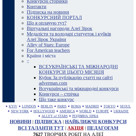
Конкурсні сторінки
Контакти
Підписка на новини
КОНКУРСНИЙ ПОРТАЛ
Що я оплачую тут?
Віртуальні нагороди Алеї Зірок
Медалісти та володарі статуеток і кубків
Алеї Зірок України
Alley of Stars: Europe
For American teachers
Країни і міста
::
ВСЕУКРАЇНСЬКІ ТА МІЖНАРОДНІ
КОНКУРСИ ЦЬОГО МІСЯЦЯ
Кубок За публікацію статті на сайті
adverman.com
Всеукраїнські та міжнародні конкурси
Конкурси – стрічка
Що таке конкурс
✦
KYIV
✦
LONDON
✦
BERLIN
✦
PARIS
✦
ROMA
✦
MADRID
✦
TOKYO
✦
SEOUL
✦
NEW YORK
✦
HOLLYWOOD
✦
AMERICA
✦
WORLD
✦
EUROPE
✦
UKRAINE
✦
ALLEY of STARS
✦
РІЗДВЯНА ЗІРКА
НОВИНИ
|
ПІДПИСКА
|
НАЙБЛИЖЧІ КОНКУРСИ
ВСІ ТАЛАНТИ ТУТ
|
АКЦІЯ
|
ПЕДАГОГАМ
7627
ТВОРЧИХ РОБІТ НА АЛЕЇ