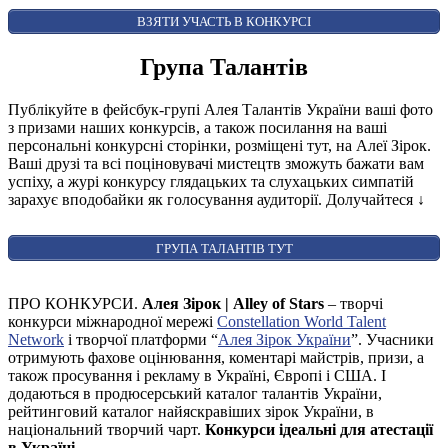
ВІДКРИТИ ФОРМУ ДЛЯ ГОЛОСУВАННЯ
AUDIENCE AWARD
ВЗЯТИ УЧАСТЬ В КОНКУРСІ
Група Талантів
Публікуйте в фейсбук-групі Алея Талантів України ваші фото
з призами наших конкурсів, а також посилання на ваші
персональні конкурсні сторінки, розміщені тут, на Алеї Зірок.
Ваші друзі та всі поціновувачі мистецтв зможуть бажати вам
успіху, а журі конкурсу глядацьких та слухацьких симпатій
зарахує вподобайки як голосування аудиторії. Долучайтеся
↓
ГРУПА ТАЛАНТІВ ТУТ
ПРО КОНКУРСИ.
Алея Зірок | Alley of Stars
– творчі
конкурси міжнародної мережі
Constellation World Talent
Network
і творчої платформи “
Алея Зірок України
”. Учасники
отримують фахове оцінювання, коментарі майстрів, призи, а
також просування і рекламу в Україні, Європі і США. І
додаються в продюсерський каталог талантів України,
рейтинговий каталог найяскравіших зірок України, в
національний творчий чарт.
Конкурси ідеальні для атестації
в Україні
.