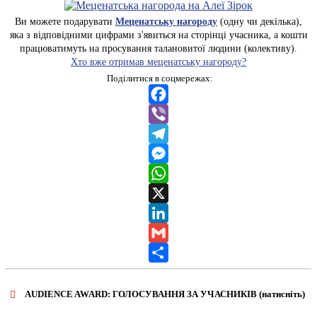
Ви можете подарувати
Меценатську нагороду
(одну чи декілька),
яка з відповідними цифрами з'явиться на сторінці учасника, а кошти
працюватимуть на просування талановитої людини (колективу).
Хто вже отримав меценатську нагороду?
Поділитися в соцмережах:
Facebook
Viber
Telegram
Messenger
WhatsApp
X
LinkedIn
Gmail
Share
AUDIENCE AWARD: ГОЛОСУВАННЯ ЗА УЧАСНИКІВ (натисніть)