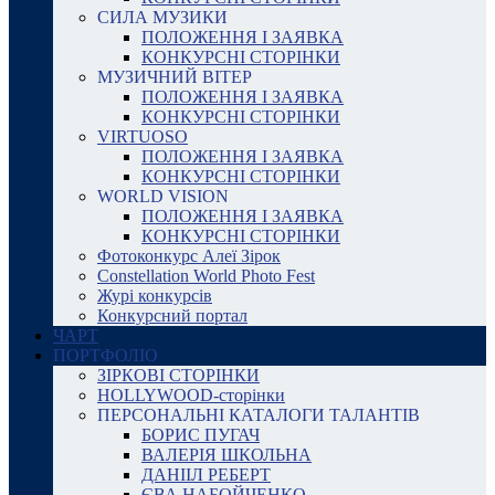
СИЛА МУЗИКИ
ПОЛОЖЕННЯ І ЗАЯВКА
КОНКУРСНІ СТОРІНКИ
МУЗИЧНИЙ ВІТЕР
ПОЛОЖЕННЯ І ЗАЯВКА
КОНКУРСНІ СТОРІНКИ
VIRTUOSO
ПОЛОЖЕННЯ І ЗАЯВКА
КОНКУРСНІ СТОРІНКИ
WORLD VISION
ПОЛОЖЕННЯ І ЗАЯВКА
КОНКУРСНІ СТОРІНКИ
Фотоконкурс Алеї Зірок
Constellation World Photo Fest
Журі конкурсів
Конкурсний портал
ЧАРТ
ПОРТФОЛІО
ЗІРКОВІ СТОРІНКИ
HOLLYWOOD-сторінки
ПЕРСОНАЛЬНІ КАТАЛОГИ ТАЛАНТІВ
БОРИС ПУГАЧ
ВАЛЕРІЯ ШКОЛЬНА
ДАНІІЛ РЕБЕРТ
ЄВА НАБОЙЧЕНКО