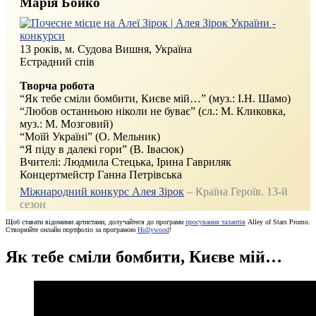
Марія Бойко
13 років, м. Судова Вишня, Україна
Естрадний спів
Творча робота
“Як тебе сміли бомбити, Києве мій…” (муз.: І.Н. Шамо)
“Любов останньою ніколи не буває” (сл.: М. Кликовка,
муз.: М. Мозговий)
“Моїй Україні” (О. Мельник)
“Я піду в далекі гори” (В. Івасюк)
Вчителі: Людмила Стецька, Ірина Гавриляк
Концертмейстр Ганна Петрівська
Міжнародний конкурс Алея Зірок
– Країна Героїв. 13-й
сезон
Щоб ставати відомими артистами, долучайтеся до програми
просування талантів
Alley of Stars Promo.
Створюйте онлайн портфоліо за програмою
Hollywood
!
Як тебе сміли бомбити, Києве мій…