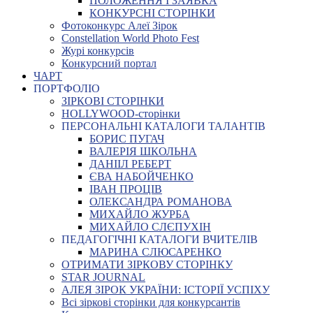
ПОЛОЖЕННЯ І ЗАЯВКА
КОНКУРСНІ СТОРІНКИ
Фотоконкурс Алеї Зірок
Constellation World Photo Fest
Журі конкурсів
Конкурсний портал
ЧАРТ
ПОРТФОЛІО
ЗІРКОВІ СТОРІНКИ
HOLLYWOOD-сторінки
ПЕРСОНАЛЬНІ КАТАЛОГИ ТАЛАНТІВ
БОРИС ПУГАЧ
ВАЛЕРІЯ ШКОЛЬНА
ДАНІІЛ РЕБЕРТ
ЄВА НАБОЙЧЕНКО
ІВАН ПРОЦІВ
ОЛЕКСАНДРА РОМАНОВА
МИХАЙЛО ЖУРБА
МИХАЙЛО СЛЄПУХІН
ПЕДАГОГІЧНІ КАТАЛОГИ ВЧИТЕЛІВ
МАРИНА СЛЮСАРЕНКО
ОТРИМАТИ ЗІРКОВУ СТОРІНКУ
STAR JOURNAL
АЛЕЯ ЗІРОК УКРАЇНИ: ІСТОРІЇ УСПІХУ
Всі зіркові сторінки для конкурсантів