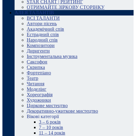
STAR CHART | РЕЙТИНГ
ОТРИМАЙТЕ ЗІРКОВУ СТОРІНКУ
АЛЕЯ ТАЛАНТІВ
ВСІ ТАЛАНТИ
Автори пісень
Академічний спів
Естрадний спів
Народний спів
Композитори
Диригенти
Інструментальна музика
Саксофон
Скрипка
Фортепіано
Театр
Читання
Моделінг
Хореографія
Художники
Циркове мистецтво
Декоративно-ужиткове мистецтво
Вікові категорії
3 – 6 років
7 – 10 років
11 – 14 років