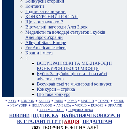
Конкурсні сторінки
Контакти
Підписка на новини
КОНКУРСНИЙ ПОРТАЛ
Що я оплачую тут?
Віртуальні нагороди Алеї Зірок
Медалісти та володарі статуеток і кубків
Алеї Зірок України
Alley of Stars: Europe
For American teachers
Країни і міста
::
ВСЕУКРАЇНСЬКІ ТА МІЖНАРОДНІ
КОНКУРСИ ЦЬОГО МІСЯЦЯ
Кубок За публікацію статті на сайті
adverman.com
Всеукраїнські та міжнародні конкурси
Конкурси – стрічка
Що таке конкурс
✦
KYIV
✦
LONDON
✦
BERLIN
✦
PARIS
✦
ROMA
✦
MADRID
✦
TOKYO
✦
SEOUL
✦
NEW YORK
✦
HOLLYWOOD
✦
AMERICA
✦
WORLD
✦
EUROPE
✦
UKRAINE
✦
ALLEY of STARS
✦
РІЗДВЯНА ЗІРКА
НОВИНИ
|
ПІДПИСКА
|
НАЙБЛИЖЧІ КОНКУРСИ
ВСІ ТАЛАНТИ ТУТ
|
АКЦІЯ
|
ПЕДАГОГАМ
7627
ТВОРЧИХ РОБІТ НА АЛЕЇ