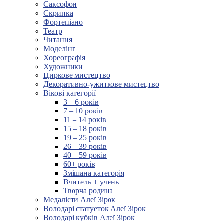
Саксофон
Скрипка
Фортепіано
Театр
Читання
Моделінг
Хореографія
Художники
Циркове мистецтво
Декоративно-ужиткове мистецтво
Вікові категорії
3 – 6 років
7 – 10 років
11 – 14 років
15 – 18 років
19 – 25 років
26 – 39 років
40 – 59 років
60+ років
Змішана категорія
Вчитель + учень
Творча родина
Медалісти Алеї Зірок
Володарі статуеток Алеї Зірок
Володарі кубків Алеї Зірок