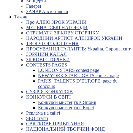
Концерти
Галереї
ЗАЯВКА в каталоги
Також
Про АЛЕЮ ЗІРОК УКРАЇНИ
МЕЦЕНАТСЬКІ НАГОРОДИ
ОТРИМАТИ ЗІРКОВУ СТОРІНКУ
НАРОДНИЙ АРТИСТ АЛЕЇ ЗІРОК УКРАЇНИ
ТВОРЧІ ОГОЛОШЕННЯ
ПРОСУВАННЯ ТАЛАНТІВ: Україна, Європа, світ
ЗОРЯНИЙ КАНАЛ
ЗІРКОВІ СТОРІНКИ
CONTESTS PAGES
LONDON STARS contest page
NEW YORK STARLIGHTS contest page
PARIS: TALENTS D’EUROPE, page du
concours
СУЗІР’Я КОНКУРСІВ
КОНКУРСИ В СВІТІ
Конкурси мистецтв в Японії
Конкурси мистецтв в Кореї
Реклама на сайті
SEO статті
СВЯТКОВЕ ПРИВІТАННЯ
НАЦІОНАЛЬНИЙ ТВОРЧИЙ ФОНД