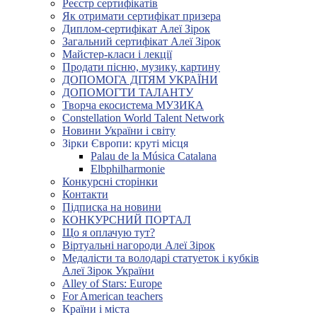
Реєстр сертифікатів
Як отримати сертифікат призера
Диплом-сертифікат Алеї Зірок
Загальний сертифікат Алеї Зірок
Майстер-класи і лекції
Продати пісню, музику, картину
ДОПОМОГА ДІТЯМ УКРАЇНИ
ДОПОМОГТИ ТАЛАНТУ
Творча екосистема МУЗИКА
Constellation World Talent Network
Новини України і світу
Зірки Європи: круті місця
Palau de la Música Catalana
Elbphilharmonie
Конкурсні сторінки
Контакти
Підписка на новини
КОНКУРСНИЙ ПОРТАЛ
Що я оплачую тут?
Віртуальні нагороди Алеї Зірок
Медалісти та володарі статуеток і кубків
Алеї Зірок України
Alley of Stars: Europe
For American teachers
Країни і міста