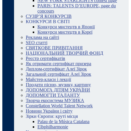
NEW YORK STARLIGHTS contest page
PARIS: TALENTS D’EUROPE, page du
concours
СУЗІР’Я КОНКУРСІВ
КОНКУРСИ В СВІТІ
Конкурси мистецтв в Японії
Конкурси мистецтв в Кореї
Реклама на сайті
SEO статті
СВЯТКОВЕ ПРИВІТАННЯ
НАЦІОНАЛЬНИЙ ТВОРЧИЙ ФОНД
Реєстр сертифікатів
Як отримати сертифікат призера
Диплом-сертифікат Алеї Зірок
Загальний сертифікат Алеї Зірок
Майстер-класи і лекції
Продати пісню, музику, картину
ДОПОМОГА ДІТЯМ УКРАЇНИ
ДОПОМОГТИ ТАЛАНТУ
Творча екосистема МУЗИКА
Constellation World Talent Network
Новини України і світу
Зірки Європи: круті місця
Palau de la Música Catalana
Elbphilharmonie