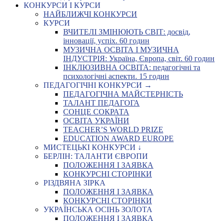
КОНКУРСИ І КУРСИ
НАЙБЛИЖЧІ КОНКУРСИ
КУРСИ
ВЧИТЕЛІ ЗМІНЮЮТЬ СВІТ: досвід,
інновації, успіх. 60 годин
МУЗИЧНА ОСВІТА І МУЗИЧНА
ІНДУСТРІЯ: Україна, Європа, світ. 60 годин
ІНКЛЮЗИВНА ОСВІТА: педагогічні та
психологічні аспекти. 15 годин
ПЕДАГОГІЧНІ КОНКУРСИ →
ПЕДАГОГІЧНА МАЙСТЕРНІСТЬ
ТАЛАНТ ПЕДАГОГА
СОНЦЕ СОКРАТА
ОСВІТА УКРАЇНИ
TEACHER’S WORLD PRIZE
EDUCATION AWARD EUROPE
МИСТЕЦЬКІ КОНКУРСИ ↓
БЕРЛІН: ТАЛАНТИ ЄВРОПИ
ПОЛОЖЕННЯ І ЗАЯВКА
КОНКУРСНІ СТОРІНКИ
РІЗДВЯНА ЗІРКА
ПОЛОЖЕННЯ І ЗАЯВКА
КОНКУРСНІ СТОРІНКИ
УКРАЇНСЬКА ОСІНЬ ЗОЛОТА
ПОЛОЖЕННЯ І ЗАЯВКА