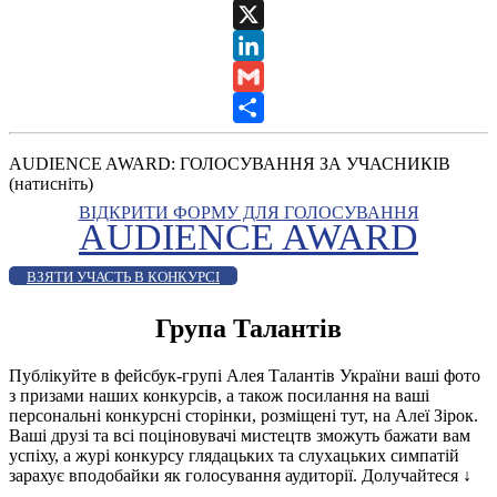
WhatsApp
X
LinkedIn
Gmail
Share
AUDIENCE AWARD: ГОЛОСУВАННЯ ЗА УЧАСНИКІВ
(натисніть)
ВІДКРИТИ ФОРМУ ДЛЯ ГОЛОСУВАННЯ
AUDIENCE AWARD
ВЗЯТИ УЧАСТЬ В КОНКУРСІ
Група Талантів
Публікуйте в фейсбук-групі Алея Талантів України ваші фото
з призами наших конкурсів, а також посилання на ваші
персональні конкурсні сторінки, розміщені тут, на Алеї Зірок.
Ваші друзі та всі поціновувачі мистецтв зможуть бажати вам
успіху, а журі конкурсу глядацьких та слухацьких симпатій
зарахує вподобайки як голосування аудиторії. Долучайтеся
↓