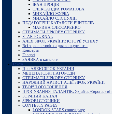
ІВАН ПРОЦІВ
ОЛЕКСАНДРА РОМАНОВА
МИХАЙЛО ЖУРБА
МИХАЙЛО СЛЄПУХІН
ПЕДАГОГІЧНІ КАТАЛОГИ ВЧИТЕЛІВ
МАРИНА СЛЮСАРЕНКО
ОТРИМАТИ ЗІРКОВУ СТОРІНКУ
STAR JOURNAL
АЛЕЯ ЗІРОК УКРАЇНИ: ІСТОРІЇ УСПІХУ
Всі зіркові сторінки для конкурсантів
Концерти
Галереї
ЗАЯВКА в каталоги
Також
Про АЛЕЮ ЗІРОК УКРАЇНИ
МЕЦЕНАТСЬКІ НАГОРОДИ
ОТРИМАТИ ЗІРКОВУ СТОРІНКУ
НАРОДНИЙ АРТИСТ АЛЕЇ ЗІРОК УКРАЇНИ
ТВОРЧІ ОГОЛОШЕННЯ
ПРОСУВАННЯ ТАЛАНТІВ: Україна, Європа, світ
ЗОРЯНИЙ КАНАЛ
ЗІРКОВІ СТОРІНКИ
CONTESTS PAGES
LONDON STARS contest page