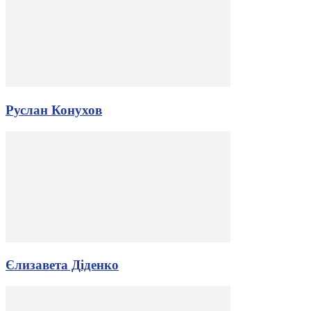
Руслан Конухов
Єлизавета Діденко