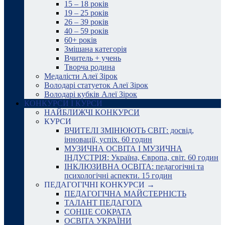
15 – 18 років
19 – 25 років
26 – 39 років
40 – 59 років
60+ років
Змішана категорія
Вчитель + учень
Творча родина
Медалісти Алеї Зірок
Володарі статуеток Алеї Зірок
Володарі кубків Алеї Зірок
КОНКУРСИ І КУРСИ
НАЙБЛИЖЧІ КОНКУРСИ
КУРСИ
ВЧИТЕЛІ ЗМІНЮЮТЬ СВІТ: досвід,
інновації, успіх. 60 годин
МУЗИЧНА ОСВІТА І МУЗИЧНА
ІНДУСТРІЯ: Україна, Європа, світ. 60 годин
ІНКЛЮЗИВНА ОСВІТА: педагогічні та
психологічні аспекти. 15 годин
ПЕДАГОГІЧНІ КОНКУРСИ →
ПЕДАГОГІЧНА МАЙСТЕРНІСТЬ
ТАЛАНТ ПЕДАГОГА
СОНЦЕ СОКРАТА
ОСВІТА УКРАЇНИ