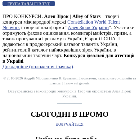
ГРУПА ТАЛАНТІВ ТУТ
ПРО КОНКУРСИ.
Алея Зірок | Alley of Stars
– творчі
конкурси міжнародної мережі
Constellation World Talent
Network
і творчої платформи “
Алея Зірок України
”. Учасники
отримують фахове оцінювання, коментарі майстрів, призи, а
також просування і рекламу в Україні, Європі і США. І
додаються в продюсерський каталог талантів України,
рейтинговий каталог найяскравіших зірок України, в
національний творчий чарт.
Конкурси ідеальні для атестації
в Україні
.
Докладніше (положення і заявка)
.
© 2010-2026 Андрій Мірошниченко & Креативні Екосистеми, назва конкурсу, дизайн та
правила. | Також sui generis.
Всеукраїнські і міжнародні конкурси
в Творчій екосистемі
Алея Зірок
України
.
__________
СЬОГОДНІ В ПРОМО
ДОЛУЧАЙТЕСЯ