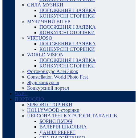
СИЛА МУЗИКИ
ПОЛОЖЕННЯ І ЗАЯВКА
КОНКУРСНІ СТОРІНКИ
МУЗИЧНИЙ ВІТЕР
ПОЛОЖЕННЯ І ЗАЯВКА
КОНКУРСНІ СТОРІНКИ
VIRTUOSO
ПОЛОЖЕННЯ І ЗАЯВКА
КОНКУРСНІ СТОРІНКИ
WORLD VISION
ПОЛОЖЕННЯ І ЗАЯВКА
КОНКУРСНІ СТОРІНКИ
Фотоконкурс Алеї Зірок
Constellation World Photo Fest
Журі конкурсів
Конкурсний портал
ЧАРТ
ПОРТФОЛІО
ЗІРКОВІ СТОРІНКИ
HOLLYWOOD-сторінки
ПЕРСОНАЛЬНІ КАТАЛОГИ ТАЛАНТІВ
БОРИС ПУГАЧ
ВАЛЕРІЯ ШКОЛЬНА
ДАНІІЛ РЕБЕРТ
ЄВА НАБОЙЧЕНКО