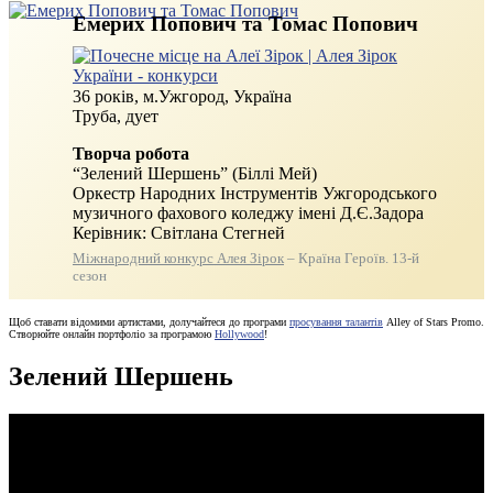
Емерих Попович та Томас Попович
36 років, м.Ужгород, Україна
Труба, дует
Творча робота
“Зелений Шершень” (Біллі Мей)
Оркестр Народних Інструментів Ужгородського
музичного фахового коледжу імені Д.Є.Задора
Керівник: Світлана Стегней
Міжнародний конкурс Алея Зірок
– Країна Героїв. 13-й
сезон
Щоб ставати відомими артистами, долучайтеся до програми
просування талантів
Alley of Stars Promo.
Створюйте онлайн портфоліо за програмою
Hollywood
!
Зелений Шершень