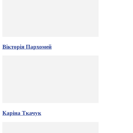
Вікторія Пархомей
Каріна Ткачук