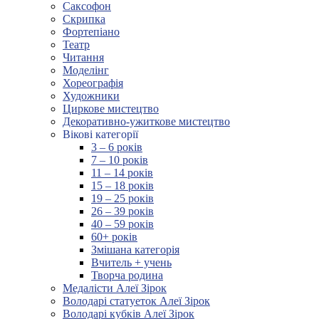
Саксофон
Скрипка
Фортепіано
Театр
Читання
Моделінг
Хореографія
Художники
Циркове мистецтво
Декоративно-ужиткове мистецтво
Вікові категорії
3 – 6 років
7 – 10 років
11 – 14 років
15 – 18 років
19 – 25 років
26 – 39 років
40 – 59 років
60+ років
Змішана категорія
Вчитель + учень
Творча родина
Медалісти Алеї Зірок
Володарі статуеток Алеї Зірок
Володарі кубків Алеї Зірок