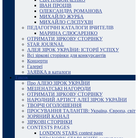
ІВАН ПРОЦІВ
ОЛЕКСАНДРА РОМАНОВА
МИХАЙЛО ЖУРБА
МИХАЙЛО СЛЄПУХІН
ПЕДАГОГІЧНІ КАТАЛОГИ ВЧИТЕЛІВ
МАРИНА СЛЮСАРЕНКО
ОТРИМАТИ ЗІРКОВУ СТОРІНКУ
STAR JOURNAL
АЛЕЯ ЗІРОК УКРАЇНИ: ІСТОРІЇ УСПІХУ
Всі зіркові сторінки для конкурсантів
Концерти
Галереї
ЗАЯВКА в каталоги
Також
Про АЛЕЮ ЗІРОК УКРАЇНИ
МЕЦЕНАТСЬКІ НАГОРОДИ
ОТРИМАТИ ЗІРКОВУ СТОРІНКУ
НАРОДНИЙ АРТИСТ АЛЕЇ ЗІРОК УКРАЇНИ
ТВОРЧІ ОГОЛОШЕННЯ
ПРОСУВАННЯ ТАЛАНТІВ: Україна, Європа, світ
ЗОРЯНИЙ КАНАЛ
ЗІРКОВІ СТОРІНКИ
CONTESTS PAGES
LONDON STARS contest page