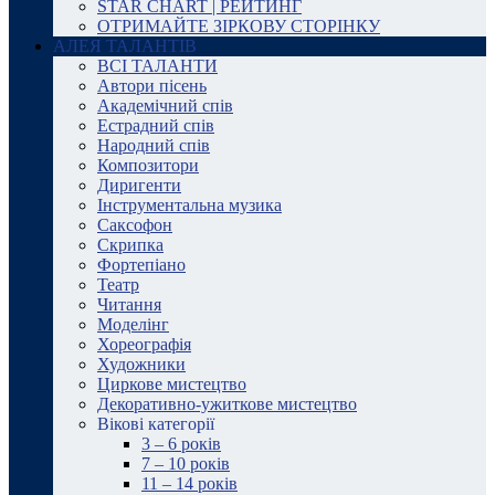
STAR CHART | РЕЙТИНГ
ОТРИМАЙТЕ ЗІРКОВУ СТОРІНКУ
АЛЕЯ ТАЛАНТІВ
ВСІ ТАЛАНТИ
Автори пісень
Академічний спів
Естрадний спів
Народний спів
Композитори
Диригенти
Інструментальна музика
Саксофон
Скрипка
Фортепіано
Театр
Читання
Моделінг
Хореографія
Художники
Циркове мистецтво
Декоративно-ужиткове мистецтво
Вікові категорії
3 – 6 років
7 – 10 років
11 – 14 років