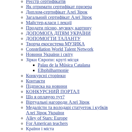
Реєстр сертифікатів
Як отримати сертифікат призера
Диплом-сертифікат Алеї Зірок
Загальний сертифікат Алеї Зірок
Майстер-класи і лекції
Продати пісню, музику, картину
ДОПОМОГА ДІТЯМ УКРАЇНИ
ДОПОМОГТИ ТАЛАНТУ
Творча екосистема МУЗИКА
Constellation World Talent Network
Новини України і світу
Зірки Європи: круті місця
Palau de la Música Catalana
Elbphilharmonie
Конкурсні сторінки
Контакти
Підписка на новини
КОНКУРСНИЙ ПОРТАЛ
Що я оплачую тут?
Віртуальні нагороди Алеї Зірок
Медалісти та володарі статуеток і кубків
Алеї Зірок України
Alley of Stars: Europe
For American teachers
Країни і міста