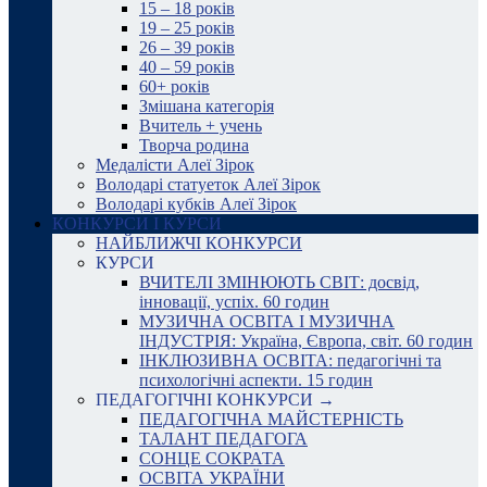
15 – 18 років
19 – 25 років
26 – 39 років
40 – 59 років
60+ років
Змішана категорія
Вчитель + учень
Творча родина
Медалісти Алеї Зірок
Володарі статуеток Алеї Зірок
Володарі кубків Алеї Зірок
КОНКУРСИ І КУРСИ
НАЙБЛИЖЧІ КОНКУРСИ
КУРСИ
ВЧИТЕЛІ ЗМІНЮЮТЬ СВІТ: досвід,
інновації, успіх. 60 годин
МУЗИЧНА ОСВІТА І МУЗИЧНА
ІНДУСТРІЯ: Україна, Європа, світ. 60 годин
ІНКЛЮЗИВНА ОСВІТА: педагогічні та
психологічні аспекти. 15 годин
ПЕДАГОГІЧНІ КОНКУРСИ →
ПЕДАГОГІЧНА МАЙСТЕРНІСТЬ
ТАЛАНТ ПЕДАГОГА
СОНЦЕ СОКРАТА
ОСВІТА УКРАЇНИ