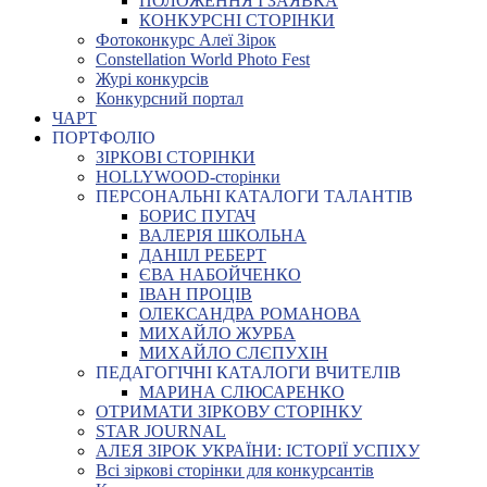
ПОЛОЖЕННЯ І ЗАЯВКА
КОНКУРСНІ СТОРІНКИ
Фотоконкурс Алеї Зірок
Constellation World Photo Fest
Журі конкурсів
Конкурсний портал
ЧАРТ
ПОРТФОЛІО
ЗІРКОВІ СТОРІНКИ
HOLLYWOOD-сторінки
ПЕРСОНАЛЬНІ КАТАЛОГИ ТАЛАНТІВ
БОРИС ПУГАЧ
ВАЛЕРІЯ ШКОЛЬНА
ДАНІІЛ РЕБЕРТ
ЄВА НАБОЙЧЕНКО
ІВАН ПРОЦІВ
ОЛЕКСАНДРА РОМАНОВА
МИХАЙЛО ЖУРБА
МИХАЙЛО СЛЄПУХІН
ПЕДАГОГІЧНІ КАТАЛОГИ ВЧИТЕЛІВ
МАРИНА СЛЮСАРЕНКО
ОТРИМАТИ ЗІРКОВУ СТОРІНКУ
STAR JOURNAL
АЛЕЯ ЗІРОК УКРАЇНИ: ІСТОРІЇ УСПІХУ
Всі зіркові сторінки для конкурсантів