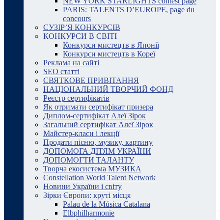
NEW YORK STARLIGHTS contest page
PARIS: TALENTS D’EUROPE, page du
concours
СУЗІР’Я КОНКУРСІВ
КОНКУРСИ В СВІТІ
Конкурси мистецтв в Японії
Конкурси мистецтв в Кореї
Реклама на сайті
SEO статті
СВЯТКОВЕ ПРИВІТАННЯ
НАЦІОНАЛЬНИЙ ТВОРЧИЙ ФОНД
Реєстр сертифікатів
Як отримати сертифікат призера
Диплом-сертифікат Алеї Зірок
Загальний сертифікат Алеї Зірок
Майстер-класи і лекції
Продати пісню, музику, картину
ДОПОМОГА ДІТЯМ УКРАЇНИ
ДОПОМОГТИ ТАЛАНТУ
Творча екосистема МУЗИКА
Constellation World Talent Network
Новини України і світу
Зірки Європи: круті місця
Palau de la Música Catalana
Elbphilharmonie