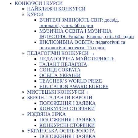
КОНКУРСИ І КУРСИ
НАЙБЛИЖЧІ КОНКУРСИ
КУРСИ
ВЧИТЕЛІ ЗМІНЮЮТЬ СВІТ: досвід,
інновації, успіх. 60 годин
МУЗИЧНА ОСВІТА І МУЗИЧНА
ІНДУСТРІЯ: Україна, Європа, світ. 60 годин
ІНКЛЮЗИВНА ОСВІТА: педагогічні та
психологічні аспекти. 15 годин
ПЕДАГОГІЧНІ КОНКУРСИ →
ПЕДАГОГІЧНА МАЙСТЕРНІСТЬ
ТАЛАНТ ПЕДАГОГА
СОНЦЕ СОКРАТА
ОСВІТА УКРАЇНИ
TEACHER’S WORLD PRIZE
EDUCATION AWARD EUROPE
МИСТЕЦЬКІ КОНКУРСИ ↓
БЕРЛІН: ТАЛАНТИ ЄВРОПИ
ПОЛОЖЕННЯ І ЗАЯВКА
КОНКУРСНІ СТОРІНКИ
РІЗДВЯНА ЗІРКА
ПОЛОЖЕННЯ І ЗАЯВКА
КОНКУРСНІ СТОРІНКИ
УКРАЇНСЬКА ОСІНЬ ЗОЛОТА
ПОЛОЖЕННЯ І ЗАЯВКА