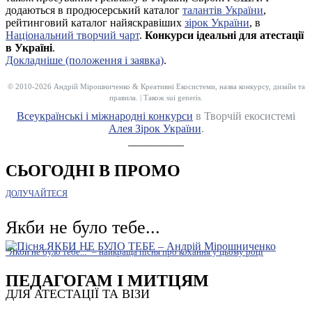
додаються в продюсерський каталог
талантів України
,
рейтинговий каталог найяскравіших
зірок України
, в
Національний творчий чарт
.
Конкурси ідеальні для атестації
в Україні
.
Докладніше (положення і заявка)
.
© 2010-2026 Андрій Мірошниченко & Креативні Екосистеми, назва конкурсу, дизайн та
правила. | Також sui generis.
Всеукраїнські і міжнародні конкурси
в Творчій екосистемі
Алея Зірок України
.
__________
СЬОГОДНІ В ПРОМО
ДОЛУЧАЙТЕСЯ
Якби не було тебе...
"Якби не було тебе..." – найкраща пісня про кохання у цьому році
ПЕДАГОГАМ І МИТЦЯМ
ДЛЯ АТЕСТАЦІЇ ТА ВІЗИ