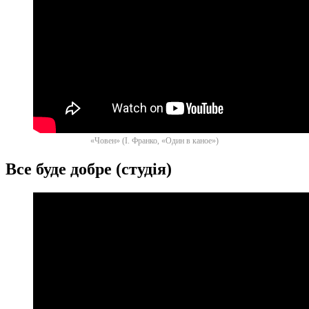
«Човен» (І. Франко, «Один в каное»)
Все буде добре (студія)