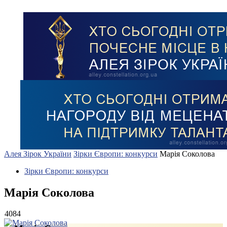
Алея Зірок України
Зірки Європи: конкурси
Марiя Соколова
Зірки Європи: конкурси
Марiя Соколова
4084