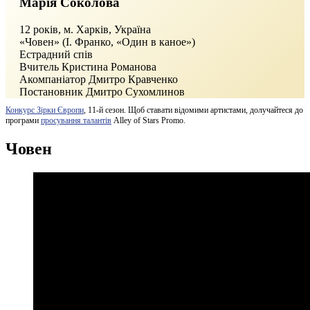
Марiя Соколова
12 років, м. Харкiв, Україна
«Човен» (І. Франко, «Один в каное»)
Естрадний спів
Вчитель Кристина Романова
Акомпаніатор Дмитро Кравченко
Постановник
Дмитро Сухомлинов
Конкурс Зірки Європи
, 11-й сезон. Щоб ставати відомими артистами, долучайтеся до
програми
просування талантів
Alley of Stars Promo.
Човен