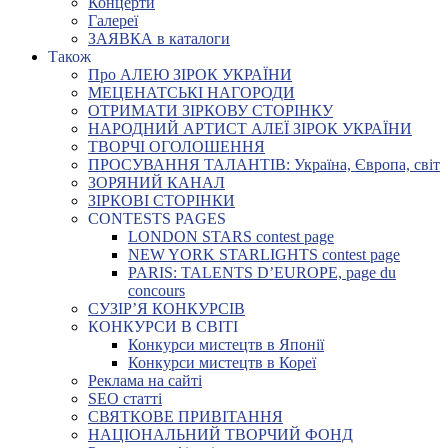
Концерти
Галереї
ЗАЯВКА в каталоги
Також
Про АЛЕЮ ЗІРОК УКРАЇНИ
МЕЦЕНАТСЬКІ НАГОРОДИ
ОТРИМАТИ ЗІРКОВУ СТОРІНКУ
НАРОДНИЙ АРТИСТ АЛЕЇ ЗІРОК УКРАЇНИ
ТВОРЧІ ОГОЛОШЕННЯ
ПРОСУВАННЯ ТАЛАНТІВ: Україна, Європа, світ
ЗОРЯНИЙ КАНАЛ
ЗІРКОВІ СТОРІНКИ
CONTESTS PAGES
LONDON STARS contest page
NEW YORK STARLIGHTS contest page
PARIS: TALENTS D’EUROPE, page du
concours
СУЗІР’Я КОНКУРСІВ
КОНКУРСИ В СВІТІ
Конкурси мистецтв в Японії
Конкурси мистецтв в Кореї
Реклама на сайті
SEO статті
СВЯТКОВЕ ПРИВІТАННЯ
НАЦІОНАЛЬНИЙ ТВОРЧИЙ ФОНД