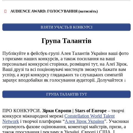
Share
AUDIENCE AWARD: ГОЛОСУВАННЯ (натисніть)
ВІДКРИТИ ФОРМУ ДЛЯ ГОЛОСУВАННЯ
AUDIENCE AWARD
ВЗЯТИ УЧАСТЬ В КОНКУРСІ
Група Талантів
Публікуйте в фейсбук-групі Алея Талантів України ваші фото
з призами наших конкурсів, а також посилання на ваші
персональні конкурсні сторінки, розміщені тут, на Алеї Зірок.
Ваші друзі та всі поціновувачі мистецтв зможуть бажати вам
успіху, а журі конкурсу глядацьких та слухацьких симпатій
зарахує вподобайки як голосування аудиторії. Долучайтеся
↓
ГРУПА ТАЛАНТІВ ТУТ
ПРО КОНКУРСИ.
Зірки Європи | Stars of Europe
– творчі
конкурси міжнародної мережі
Constellation World Talent
Network
і творчої платформи “
Алея Зірок України
”. Учасники
отримують фахове оцінювання, коментарі майстрів, призи, а
також просування і рекламу в Україні, Європі і США. І