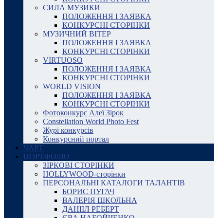
СИЛА МУЗИКИ
ПОЛОЖЕННЯ І ЗАЯВКА
КОНКУРСНІ СТОРІНКИ
МУЗИЧНИЙ ВІТЕР
ПОЛОЖЕННЯ І ЗАЯВКА
КОНКУРСНІ СТОРІНКИ
VIRTUOSO
ПОЛОЖЕННЯ І ЗАЯВКА
КОНКУРСНІ СТОРІНКИ
WORLD VISION
ПОЛОЖЕННЯ І ЗАЯВКА
КОНКУРСНІ СТОРІНКИ
Фотоконкурс Алеї Зірок
Constellation World Photo Fest
Журі конкурсів
Конкурсний портал
ЧАРТ
ПОРТФОЛІО
ЗІРКОВІ СТОРІНКИ
HOLLYWOOD-сторінки
ПЕРСОНАЛЬНІ КАТАЛОГИ ТАЛАНТІВ
БОРИС ПУГАЧ
ВАЛЕРІЯ ШКОЛЬНА
ДАНІІЛ РЕБЕРТ
ЄВА НАБОЙЧЕНКО