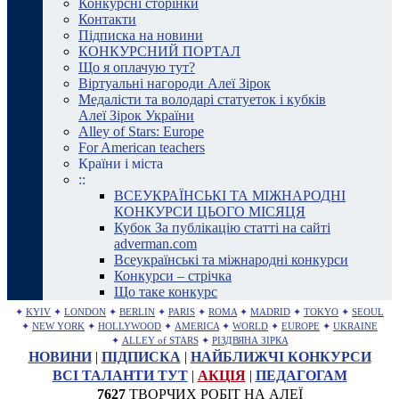
Конкурсні сторінки
Контакти
Підписка на новини
КОНКУРСНИЙ ПОРТАЛ
Що я оплачую тут?
Віртуальні нагороди Алеї Зірок
Медалісти та володарі статуеток і кубків
Алеї Зірок України
Alley of Stars: Europe
For American teachers
Країни і міста
::
ВСЕУКРАЇНСЬКІ ТА МІЖНАРОДНІ
КОНКУРСИ ЦЬОГО МІСЯЦЯ
Кубок За публікацію статті на сайті
adverman.com
Всеукраїнські та міжнародні конкурси
Конкурси – стрічка
Що таке конкурс
✦
KYIV
✦
LONDON
✦
BERLIN
✦
PARIS
✦
ROMA
✦
MADRID
✦
TOKYO
✦
SEOUL
✦
NEW YORK
✦
HOLLYWOOD
✦
AMERICA
✦
WORLD
✦
EUROPE
✦
UKRAINE
✦
ALLEY of STARS
✦
РІЗДВЯНА ЗІРКА
НОВИНИ
|
ПІДПИСКА
|
НАЙБЛИЖЧІ КОНКУРСИ
ВСІ ТАЛАНТИ ТУТ
|
АКЦІЯ
|
ПЕДАГОГАМ
7627
ТВОРЧИХ РОБІТ НА АЛЕЇ