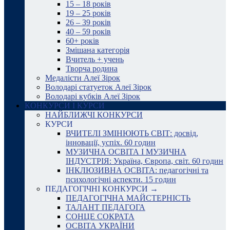
15 – 18 років
19 – 25 років
26 – 39 років
40 – 59 років
60+ років
Змішана категорія
Вчитель + учень
Творча родина
Медалісти Алеї Зірок
Володарі статуеток Алеї Зірок
Володарі кубків Алеї Зірок
КОНКУРСИ І КУРСИ
НАЙБЛИЖЧІ КОНКУРСИ
КУРСИ
ВЧИТЕЛІ ЗМІНЮЮТЬ СВІТ: досвід,
інновації, успіх. 60 годин
МУЗИЧНА ОСВІТА І МУЗИЧНА
ІНДУСТРІЯ: Україна, Європа, світ. 60 годин
ІНКЛЮЗИВНА ОСВІТА: педагогічні та
психологічні аспекти. 15 годин
ПЕДАГОГІЧНІ КОНКУРСИ →
ПЕДАГОГІЧНА МАЙСТЕРНІСТЬ
ТАЛАНТ ПЕДАГОГА
СОНЦЕ СОКРАТА
ОСВІТА УКРАЇНИ