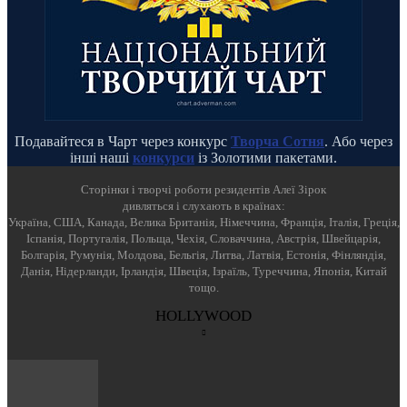
Подавайтеся в Чарт через конкурс
Творча Сотня
. Або через
інші наші
конкурси
із Золотими пакетами.
Cторінки і творчі роботи резидентів Алеї Зірок
дивляться і слухають в країнах:
Україна, США, Канада, Велика Британія, Німеччина, Франція, Італія, Греція,
Іспанія, Португалія, Польща, Чехія, Словаччина, Австрія, Швейцарія,
Болгарія, Румунія, Молдова, Бельгія, Литва, Латвія, Естонія, Фінляндія,
Данія, Нідерланди, Ірландія, Швеція, Ізраїль, Туреччина, Японія, Китай
тощо.
HOLLYWOOD