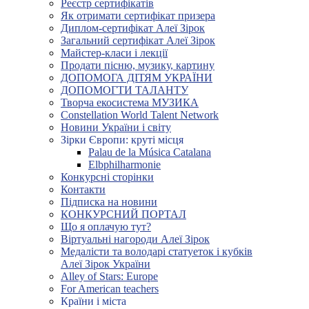
Реєстр сертифікатів
Як отримати сертифікат призера
Диплом-сертифікат Алеї Зірок
Загальний сертифікат Алеї Зірок
Майстер-класи і лекції
Продати пісню, музику, картину
ДОПОМОГА ДІТЯМ УКРАЇНИ
ДОПОМОГТИ ТАЛАНТУ
Творча екосистема МУЗИКА
Constellation World Talent Network
Новини України і світу
Зірки Європи: круті місця
Palau de la Música Catalana
Elbphilharmonie
Конкурсні сторінки
Контакти
Підписка на новини
КОНКУРСНИЙ ПОРТАЛ
Що я оплачую тут?
Віртуальні нагороди Алеї Зірок
Медалісти та володарі статуеток і кубків
Алеї Зірок України
Alley of Stars: Europe
For American teachers
Країни і міста