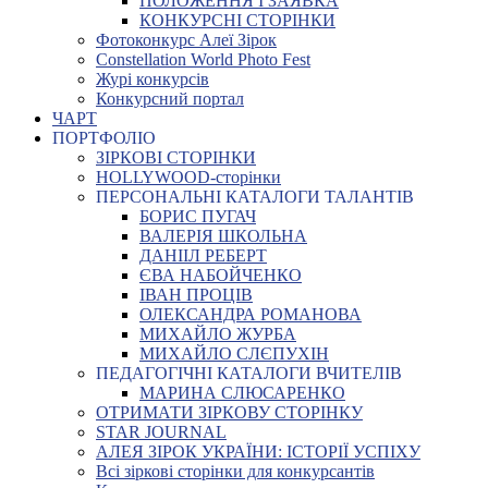
ПОЛОЖЕННЯ І ЗАЯВКА
КОНКУРСНІ СТОРІНКИ
Фотоконкурс Алеї Зірок
Constellation World Photo Fest
Журі конкурсів
Конкурсний портал
ЧАРТ
ПОРТФОЛІО
ЗІРКОВІ СТОРІНКИ
HOLLYWOOD-сторінки
ПЕРСОНАЛЬНІ КАТАЛОГИ ТАЛАНТІВ
БОРИС ПУГАЧ
ВАЛЕРІЯ ШКОЛЬНА
ДАНІІЛ РЕБЕРТ
ЄВА НАБОЙЧЕНКО
ІВАН ПРОЦІВ
ОЛЕКСАНДРА РОМАНОВА
МИХАЙЛО ЖУРБА
МИХАЙЛО СЛЄПУХІН
ПЕДАГОГІЧНІ КАТАЛОГИ ВЧИТЕЛІВ
МАРИНА СЛЮСАРЕНКО
ОТРИМАТИ ЗІРКОВУ СТОРІНКУ
STAR JOURNAL
АЛЕЯ ЗІРОК УКРАЇНИ: ІСТОРІЇ УСПІХУ
Всі зіркові сторінки для конкурсантів