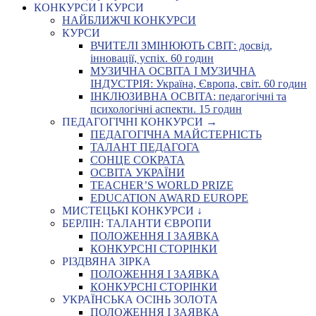
КОНКУРСИ І КУРСИ
НАЙБЛИЖЧІ КОНКУРСИ
КУРСИ
ВЧИТЕЛІ ЗМІНЮЮТЬ СВІТ: досвід,
інновації, успіх. 60 годин
МУЗИЧНА ОСВІТА І МУЗИЧНА
ІНДУСТРІЯ: Україна, Європа, світ. 60 годин
ІНКЛЮЗИВНА ОСВІТА: педагогічні та
психологічні аспекти. 15 годин
ПЕДАГОГІЧНІ КОНКУРСИ →
ПЕДАГОГІЧНА МАЙСТЕРНІСТЬ
ТАЛАНТ ПЕДАГОГА
СОНЦЕ СОКРАТА
ОСВІТА УКРАЇНИ
TEACHER’S WORLD PRIZE
EDUCATION AWARD EUROPE
МИСТЕЦЬКІ КОНКУРСИ ↓
БЕРЛІН: ТАЛАНТИ ЄВРОПИ
ПОЛОЖЕННЯ І ЗАЯВКА
КОНКУРСНІ СТОРІНКИ
РІЗДВЯНА ЗІРКА
ПОЛОЖЕННЯ І ЗАЯВКА
КОНКУРСНІ СТОРІНКИ
УКРАЇНСЬКА ОСІНЬ ЗОЛОТА
ПОЛОЖЕННЯ І ЗАЯВКА