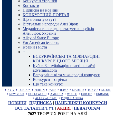
Конкурсні сторінки
Контакти
Підписка на новини
КОНКУРСНИЙ ПОРТАЛ
Що я оплачую тут?
Віртуальні нагороди Алеї Зірок
Медалісти та володарі статуеток і кубків
Алеї Зірок України
Alley of Stars: Europe
For American teachers
Країни і міста
::
ВСЕУКРАЇНСЬКІ ТА МІЖНАРОДНІ
КОНКУРСИ ЦЬОГО МІСЯЦЯ
Кубок За публікацію статті на сайті
adverman.com
Всеукраїнські та міжнародні конкурси
Конкурси – стрічка
Що таке конкурс
✦
KYIV
✦
LONDON
✦
BERLIN
✦
PARIS
✦
ROMA
✦
MADRID
✦
TOKYO
✦
SEOUL
✦
NEW YORK
✦
HOLLYWOOD
✦
AMERICA
✦
WORLD
✦
EUROPE
✦
UKRAINE
✦
ALLEY of STARS
✦
РІЗДВЯНА ЗІРКА
НОВИНИ
|
ПІДПИСКА
|
НАЙБЛИЖЧІ КОНКУРСИ
ВСІ ТАЛАНТИ ТУТ
|
АКЦІЯ
|
ПЕДАГОГАМ
7627
ТВОРЧИХ РОБІТ НА АЛЕЇ