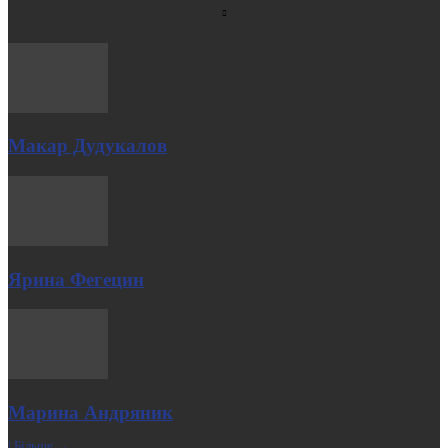
Макар Дудукалов
Ярина Фегецин
Марина Андряник
| Більше →