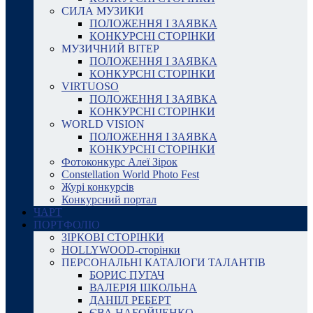
СИЛА МУЗИКИ
ПОЛОЖЕННЯ І ЗАЯВКА
КОНКУРСНІ СТОРІНКИ
МУЗИЧНИЙ ВІТЕР
ПОЛОЖЕННЯ І ЗАЯВКА
КОНКУРСНІ СТОРІНКИ
VIRTUOSO
ПОЛОЖЕННЯ І ЗАЯВКА
КОНКУРСНІ СТОРІНКИ
WORLD VISION
ПОЛОЖЕННЯ І ЗАЯВКА
КОНКУРСНІ СТОРІНКИ
Фотоконкурс Алеї Зірок
Constellation World Photo Fest
Журі конкурсів
Конкурсний портал
ЧАРТ
ПОРТФОЛІО
ЗІРКОВІ СТОРІНКИ
HOLLYWOOD-сторінки
ПЕРСОНАЛЬНІ КАТАЛОГИ ТАЛАНТІВ
БОРИС ПУГАЧ
ВАЛЕРІЯ ШКОЛЬНА
ДАНІІЛ РЕБЕРТ
ЄВА НАБОЙЧЕНКО