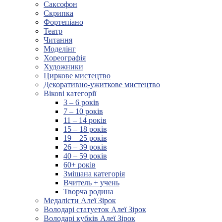
Саксофон
Скрипка
Фортепіано
Театр
Читання
Моделінг
Хореографія
Художники
Циркове мистецтво
Декоративно-ужиткове мистецтво
Вікові категорії
3 – 6 років
7 – 10 років
11 – 14 років
15 – 18 років
19 – 25 років
26 – 39 років
40 – 59 років
60+ років
Змішана категорія
Вчитель + учень
Творча родина
Медалісти Алеї Зірок
Володарі статуеток Алеї Зірок
Володарі кубків Алеї Зірок