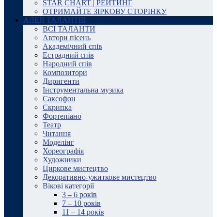
STAR CHART | РЕЙТИНГ
ОТРИМАЙТЕ ЗІРКОВУ СТОРІНКУ
АЛЕЯ ТАЛАНТІВ
ВСІ ТАЛАНТИ
Автори пісень
Академічний спів
Естрадний спів
Народний спів
Композитори
Диригенти
Інструментальна музика
Саксофон
Скрипка
Фортепіано
Театр
Читання
Моделінг
Хореографія
Художники
Циркове мистецтво
Декоративно-ужиткове мистецтво
Вікові категорії
3 – 6 років
7 – 10 років
11 – 14 років