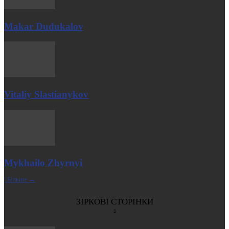
Makar Dudukalov
Vitaliy Slastianykov
Mykhailo Zhyrnyi
| Більше →
ЗІРКОВІ СТОРІНКИ