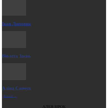
Іван Липовик
Віолета Заєць
Аліна Савчук
| Більше →
АЛЕЯ ЗІРОК