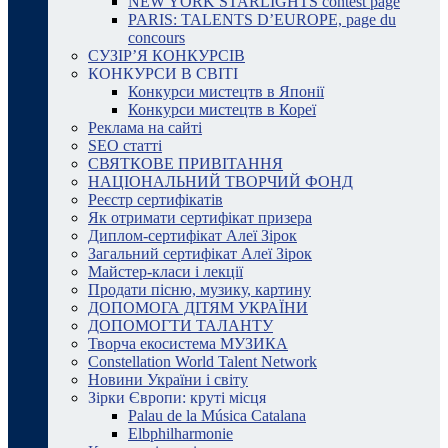
NEW YORK STARLIGHTS contest page
PARIS: TALENTS D’EUROPE, page du
concours
СУЗІР’Я КОНКУРСІВ
КОНКУРСИ В СВІТІ
Конкурси мистецтв в Японії
Конкурси мистецтв в Кореї
Реклама на сайті
SEO статті
СВЯТКОВЕ ПРИВІТАННЯ
НАЦІОНАЛЬНИЙ ТВОРЧИЙ ФОНД
Реєстр сертифікатів
Як отримати сертифікат призера
Диплом-сертифікат Алеї Зірок
Загальний сертифікат Алеї Зірок
Майстер-класи і лекції
Продати пісню, музику, картину
ДОПОМОГА ДІТЯМ УКРАЇНИ
ДОПОМОГТИ ТАЛАНТУ
Творча екосистема МУЗИКА
Constellation World Talent Network
Новини України і світу
Зірки Європи: круті місця
Palau de la Música Catalana
Elbphilharmonie