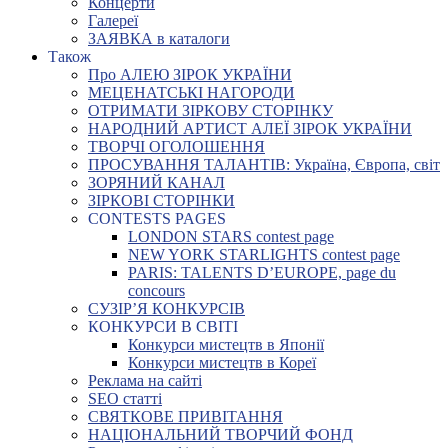
Концерти
Галереї
ЗАЯВКА в каталоги
Також
Про АЛЕЮ ЗІРОК УКРАЇНИ
МЕЦЕНАТСЬКІ НАГОРОДИ
ОТРИМАТИ ЗІРКОВУ СТОРІНКУ
НАРОДНИЙ АРТИСТ АЛЕЇ ЗІРОК УКРАЇНИ
ТВОРЧІ ОГОЛОШЕННЯ
ПРОСУВАННЯ ТАЛАНТІВ: Україна, Європа, світ
ЗОРЯНИЙ КАНАЛ
ЗІРКОВІ СТОРІНКИ
CONTESTS PAGES
LONDON STARS contest page
NEW YORK STARLIGHTS contest page
PARIS: TALENTS D’EUROPE, page du
concours
СУЗІР’Я КОНКУРСІВ
КОНКУРСИ В СВІТІ
Конкурси мистецтв в Японії
Конкурси мистецтв в Кореї
Реклама на сайті
SEO статті
СВЯТКОВЕ ПРИВІТАННЯ
НАЦІОНАЛЬНИЙ ТВОРЧИЙ ФОНД