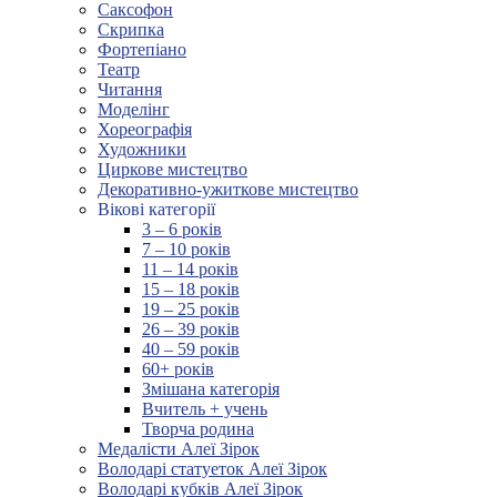
Саксофон
Скрипка
Фортепіано
Театр
Читання
Моделінг
Хореографія
Художники
Циркове мистецтво
Декоративно-ужиткове мистецтво
Вікові категорії
3 – 6 років
7 – 10 років
11 – 14 років
15 – 18 років
19 – 25 років
26 – 39 років
40 – 59 років
60+ років
Змішана категорія
Вчитель + учень
Творча родина
Медалісти Алеї Зірок
Володарі статуеток Алеї Зірок
Володарі кубків Алеї Зірок