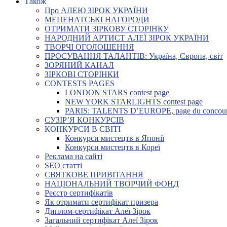
Також
Про АЛЕЮ ЗІРОК УКРАЇНИ
МЕЦЕНАТСЬКІ НАГОРОДИ
ОТРИМАТИ ЗІРКОВУ СТОРІНКУ
НАРОДНИЙ АРТИСТ АЛЕЇ ЗІРОК УКРАЇНИ
ТВОРЧІ ОГОЛОШЕННЯ
ПРОСУВАННЯ ТАЛАНТІВ: Україна, Європа, світ
ЗОРЯНИЙ КАНАЛ
ЗІРКОВІ СТОРІНКИ
CONTESTS PAGES
LONDON STARS contest page
NEW YORK STARLIGHTS contest page
PARIS: TALENTS D’EUROPE, page du concou
СУЗІР’Я КОНКУРСІВ
КОНКУРСИ В СВІТІ
Конкурси мистецтв в Японії
Конкурси мистецтв в Кореї
Реклама на сайті
SEO статті
СВЯТКОВЕ ПРИВІТАННЯ
НАЦІОНАЛЬНИЙ ТВОРЧИЙ ФОНД
Реєстр сертифікатів
Як отримати сертифікат призера
Диплом-сертифікат Алеї Зірок
Загальний сертифікат Алеї Зірок