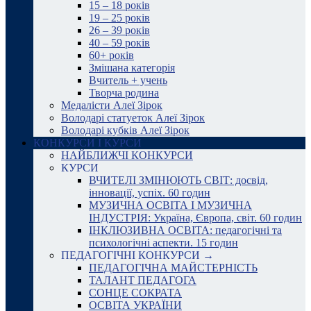
15 – 18 років
19 – 25 років
26 – 39 років
40 – 59 років
60+ років
Змішана категорія
Вчитель + учень
Творча родина
Медалісти Алеї Зірок
Володарі статуеток Алеї Зірок
Володарі кубків Алеї Зірок
КОНКУРСИ І КУРСИ
НАЙБЛИЖЧІ КОНКУРСИ
КУРСИ
ВЧИТЕЛІ ЗМІНЮЮТЬ СВІТ: досвід,
інновації, успіх. 60 годин
МУЗИЧНА ОСВІТА І МУЗИЧНА
ІНДУСТРІЯ: Україна, Європа, світ. 60 годин
ІНКЛЮЗИВНА ОСВІТА: педагогічні та
психологічні аспекти. 15 годин
ПЕДАГОГІЧНІ КОНКУРСИ →
ПЕДАГОГІЧНА МАЙСТЕРНІСТЬ
ТАЛАНТ ПЕДАГОГА
СОНЦЕ СОКРАТА
ОСВІТА УКРАЇНИ