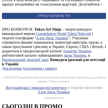
зарахує вподобайки як голосування аудиторії. Долучайтеся
↓
ГРУПА ТАЛАНТІВ ТУТ
ПРО КОНКУРСИ.
Tokyo Art Ninja
– творчі конкурси
міжнародної мережі
Constellation World Talent Network
і
творчої платформи “
Алея Зірок України
”. Учасники
отримують фахове оцінювання, коментарі майстрів, призи, а
також просування і рекламу в Україні, Європі, США і Японії. І
додаються в продюсерський каталог
талантів України
,
рейтинговий каталог найяскравіших
зірок України
, в
Національний творчий чарт
.
Конкурси ідеальні для атестації
в Україні
.
Докладніше (положення і заявка)
.
© 2010-2026 Андрій Мірошниченко & Креативні Екосистеми, назва конкурсу, дизайн та
правила. | Також sui generis.
Всеукраїнські і міжнародні конкурси
в Творчій екосистемі
Алея Зірок України
.
__________
СЬОГОДНІ В ПРОМО