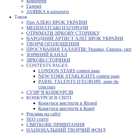
Концерти
Галереї
ЗАЯВКА в каталоги
Також
Про АЛЕЮ ЗІРОК УКРАЇНИ
МЕЦЕНАТСЬКІ НАГОРОДИ
ОТРИМАТИ ЗІРКОВУ СТОРІНКУ
НАРОДНИЙ АРТИСТ АЛЕЇ ЗІРОК УКРАЇНИ
ТВОРЧІ ОГОЛОШЕННЯ
ПРОСУВАННЯ ТАЛАНТІВ: Україна, Європа, світ
ЗОРЯНИЙ КАНАЛ
ЗІРКОВІ СТОРІНКИ
CONTESTS PAGES
LONDON STARS contest page
NEW YORK STARLIGHTS contest page
PARIS: TALENTS D’EUROPE, page du
concours
СУЗІР’Я КОНКУРСІВ
КОНКУРСИ В СВІТІ
Конкурси мистецтв в Японії
Конкурси мистецтв в Кореї
Реклама на сайті
SEO статті
СВЯТКОВЕ ПРИВІТАННЯ
НАЦІОНАЛЬНИЙ ТВОРЧИЙ ФОНД