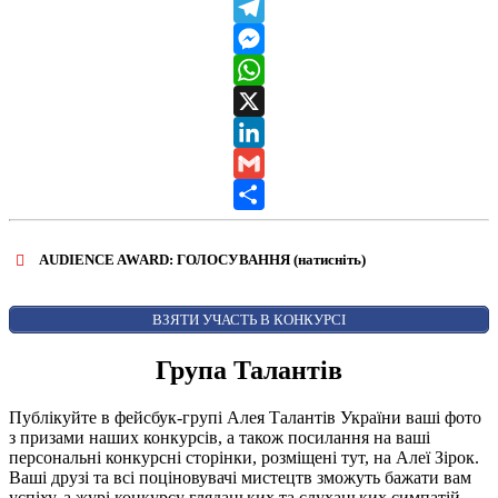
Viber
Telegram
Messenger
WhatsApp
X
LinkedIn
Gmail
Share
AUDIENCE AWARD: ГОЛОСУВАННЯ (натисніть)
ВІДКРИТИ ФОРМУ ДЛЯ ГОЛОСУВАННЯ
AUDIENCE AWARD
ВЗЯТИ УЧАСТЬ В КОНКУРСІ
Група Талантів
Публікуйте в фейсбук-групі Алея Талантів України ваші фото
з призами наших конкурсів, а також посилання на ваші
персональні конкурсні сторінки, розміщені тут, на Алеї Зірок.
Ваші друзі та всі поціновувачі мистецтв зможуть бажати вам
успіху, а журі конкурсу глядацьких та слухацьких симпатій