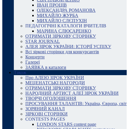
ІВАН ПРОЦІВ
ОЛЕКСАНДРА РОМАНОВА
МИХАЙЛО ЖУРБА
МИХАЙЛО СЛЄПУХІН
ПЕДАГОГІЧНІ КАТАЛОГИ ВЧИТЕЛІВ
МАРИНА СЛЮСАРЕНКО
ОТРИМАТИ ЗІРКОВУ СТОРІНКУ
STAR JOURNAL
АЛЕЯ ЗІРОК УКРАЇНИ: ІСТОРІЇ УСПІХУ
Всі зіркові сторінки для конкурсантів
Концерти
Галереї
ЗАЯВКА в каталоги
Також
Про АЛЕЮ ЗІРОК УКРАЇНИ
МЕЦЕНАТСЬКІ НАГОРОДИ
ОТРИМАТИ ЗІРКОВУ СТОРІНКУ
НАРОДНИЙ АРТИСТ АЛЕЇ ЗІРОК УКРАЇНИ
ТВОРЧІ ОГОЛОШЕННЯ
ПРОСУВАННЯ ТАЛАНТІВ: Україна, Європа, світ
ЗОРЯНИЙ КАНАЛ
ЗІРКОВІ СТОРІНКИ
CONTESTS PAGES
LONDON STARS contest page