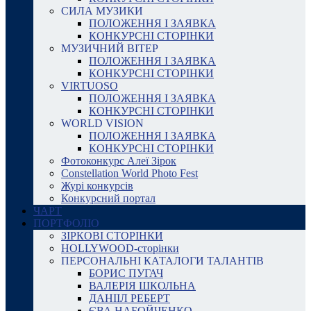
СИЛА МУЗИКИ
ПОЛОЖЕННЯ І ЗАЯВКА
КОНКУРСНІ СТОРІНКИ
МУЗИЧНИЙ ВІТЕР
ПОЛОЖЕННЯ І ЗАЯВКА
КОНКУРСНІ СТОРІНКИ
VIRTUOSO
ПОЛОЖЕННЯ І ЗАЯВКА
КОНКУРСНІ СТОРІНКИ
WORLD VISION
ПОЛОЖЕННЯ І ЗАЯВКА
КОНКУРСНІ СТОРІНКИ
Фотоконкурс Алеї Зірок
Constellation World Photo Fest
Журі конкурсів
Конкурсний портал
ЧАРТ
ПОРТФОЛІО
ЗІРКОВІ СТОРІНКИ
HOLLYWOOD-сторінки
ПЕРСОНАЛЬНІ КАТАЛОГИ ТАЛАНТІВ
БОРИС ПУГАЧ
ВАЛЕРІЯ ШКОЛЬНА
ДАНІІЛ РЕБЕРТ
ЄВА НАБОЙЧЕНКО