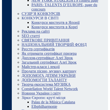
NEW YORK STARLIGHTS contest page
PARIS: TALENTS D’EUROPE, page du
concours
СУЗІР’Я КОНКУРСІВ
КОНКУРСИ В СВІТІ
Конкурси мистецтв в Японії
Конкурси мистецтв в Кореї
Реклама на сайті
SEO статті
СВЯТКОВЕ ПРИВІТАННЯ
НАЦІОНАЛЬНИЙ ТВОРЧИЙ ФОНД
Реєстр сертифікатів
Як отримати сертифікат призера
Диплом-сертифікат Алеї Зірок
Загальний сертифікат Алеї Зірок
Майстер-класи і лекції
Продати пісню, музику, картину
ДОПОМОГА ДІТЯМ УКРАЇНИ
ДОПОМОГТИ ТАЛАНТУ
Творча екосистема МУЗИКА
Constellation World Talent Network
Новини України і світу
Зірки Європи: круті місця
Palau de la Música Catalana
Elbphilharmonie