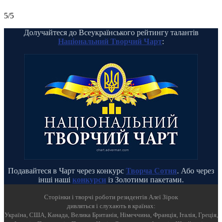
5/5
Долучайтеся до Всеукраїнського рейтингу талантів
Національний Творчий Чарт
:
Подавайтеся в Чарт через конкурс
Творча Сотня
. Або через
інші наші
конкурси
із Золотими пакетами.
Cторінки і творчі роботи резидентів Алеї Зірок
дивляться і слухають в країнах:
Україна, США, Канада, Велика Британія, Німеччина, Франція, Італія, Греція,