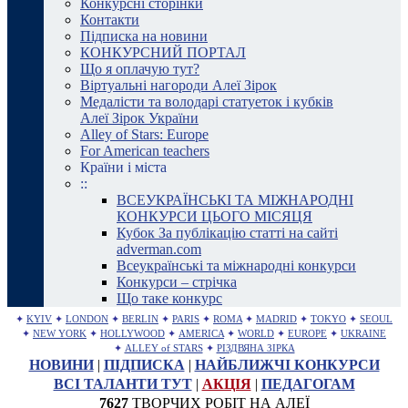
Конкурсні сторінки
Контакти
Підписка на новини
КОНКУРСНИЙ ПОРТАЛ
Що я оплачую тут?
Віртуальні нагороди Алеї Зірок
Медалісти та володарі статуеток і кубків
Алеї Зірок України
Alley of Stars: Europe
For American teachers
Країни і міста
::
ВСЕУКРАЇНСЬКІ ТА МІЖНАРОДНІ
КОНКУРСИ ЦЬОГО МІСЯЦЯ
Кубок За публікацію статті на сайті
adverman.com
Всеукраїнські та міжнародні конкурси
Конкурси – стрічка
Що таке конкурс
✦
KYIV
✦
LONDON
✦
BERLIN
✦
PARIS
✦
ROMA
✦
MADRID
✦
TOKYO
✦
SEOUL
✦
NEW YORK
✦
HOLLYWOOD
✦
AMERICA
✦
WORLD
✦
EUROPE
✦
UKRAINE
✦
ALLEY of STARS
✦
РІЗДВЯНА ЗІРКА
НОВИНИ
|
ПІДПИСКА
|
НАЙБЛИЖЧІ КОНКУРСИ
ВСІ ТАЛАНТИ ТУТ
|
АКЦІЯ
|
ПЕДАГОГАМ
7627
ТВОРЧИХ РОБІТ НА АЛЕЇ