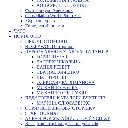
ПОЛОЖЕННЯ І ЗАЯВКА
КОНКУРСНІ СТОРІНКИ
Фотоконкурс Алеї Зірок
Constellation World Photo Fest
Журі конкурсів
Конкурсний портал
ЧАРТ
ПОРТФОЛІО
ЗІРКОВІ СТОРІНКИ
HOLLYWOOD-сторінки
ПЕРСОНАЛЬНІ КАТАЛОГИ ТАЛАНТІВ
БОРИС ПУГАЧ
ВАЛЕРІЯ ШКОЛЬНА
ДАНІІЛ РЕБЕРТ
ЄВА НАБОЙЧЕНКО
ІВАН ПРОЦІВ
ОЛЕКСАНДРА РОМАНОВА
МИХАЙЛО ЖУРБА
МИХАЙЛО СЛЄПУХІН
ПЕДАГОГІЧНІ КАТАЛОГИ ВЧИТЕЛІВ
МАРИНА СЛЮСАРЕНКО
ОТРИМАТИ ЗІРКОВУ СТОРІНКУ
STAR JOURNAL
АЛЕЯ ЗІРОК УКРАЇНИ: ІСТОРІЇ УСПІХУ
Всі зіркові сторінки для конкурсантів