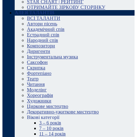
STAR CHART | РЕЙТИНГ
ОТРИМАЙТЕ ЗІРКОВУ СТОРІНКУ
АЛЕЯ ТАЛАНТІВ
ВСІ ТАЛАНТИ
Автори пісень
Академічний спів
Естрадний спів
Народний спів
Композитори
Диригенти
Інструментальна музика
Саксофон
Скрипка
Фортепіано
Театр
Читання
Моделінг
Хореографія
Художники
Циркове мистецтво
Декоративно-ужиткове мистецтво
Вікові категорії
3 – 6 років
7 – 10 років
11 – 14 років