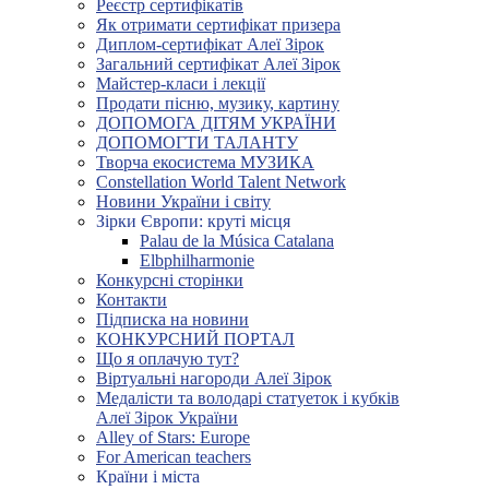
Реєстр сертифікатів
Як отримати сертифікат призера
Диплом-сертифікат Алеї Зірок
Загальний сертифікат Алеї Зірок
Майстер-класи і лекції
Продати пісню, музику, картину
ДОПОМОГА ДІТЯМ УКРАЇНИ
ДОПОМОГТИ ТАЛАНТУ
Творча екосистема МУЗИКА
Constellation World Talent Network
Новини України і світу
Зірки Європи: круті місця
Palau de la Música Catalana
Elbphilharmonie
Конкурсні сторінки
Контакти
Підписка на новини
КОНКУРСНИЙ ПОРТАЛ
Що я оплачую тут?
Віртуальні нагороди Алеї Зірок
Медалісти та володарі статуеток і кубків
Алеї Зірок України
Alley of Stars: Europe
For American teachers
Країни і міста