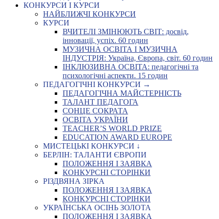
КОНКУРСИ І КУРСИ
НАЙБЛИЖЧІ КОНКУРСИ
КУРСИ
ВЧИТЕЛІ ЗМІНЮЮТЬ СВІТ: досвід,
інновації, успіх. 60 годин
МУЗИЧНА ОСВІТА І МУЗИЧНА
ІНДУСТРІЯ: Україна, Європа, світ. 60 годин
ІНКЛЮЗИВНА ОСВІТА: педагогічні та
психологічні аспекти. 15 годин
ПЕДАГОГІЧНІ КОНКУРСИ →
ПЕДАГОГІЧНА МАЙСТЕРНІСТЬ
ТАЛАНТ ПЕДАГОГА
СОНЦЕ СОКРАТА
ОСВІТА УКРАЇНИ
TEACHER’S WORLD PRIZE
EDUCATION AWARD EUROPE
МИСТЕЦЬКІ КОНКУРСИ ↓
БЕРЛІН: ТАЛАНТИ ЄВРОПИ
ПОЛОЖЕННЯ І ЗАЯВКА
КОНКУРСНІ СТОРІНКИ
РІЗДВЯНА ЗІРКА
ПОЛОЖЕННЯ І ЗАЯВКА
КОНКУРСНІ СТОРІНКИ
УКРАЇНСЬКА ОСІНЬ ЗОЛОТА
ПОЛОЖЕННЯ І ЗАЯВКА