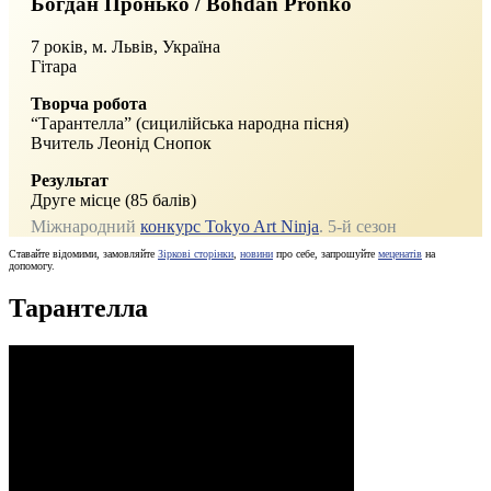
Богдан Пронько / Bohdan Pronko
7 років, м. Львів, Україна
Гітара
Творча робота
“Тарантелла” (сицилійська народна пісня)
Вчитель Леонід Снопок
Результат
Друге місце (85 балів)
Міжнародний
конкурс Tokyo Art Ninja
. 5‑й сезон
Ставайте відомими, замовляйте
Зіркові сторінки
,
новини
про себе, запрошуйте
меценатів
на
допомогу.
Тарантелла