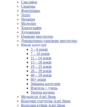
Саксофон
Скрипка
Фортепіано
Театр
Читання
Моделінг
Хореографія
Художники
Циркове мистецтво
Декоративно-ужиткове мистецтво
Вікові категорії
3 – 6 років
7 – 10 років
11 – 14 років
15 – 18 років
19 – 25 років
26 – 39 років
40 – 59 років
60+ років
Змішана категорія
Вчитель + учень
Творча родина
Медалісти Алеї Зірок
Володарі статуеток Алеї Зірок
Володарі кубків Алеї Зірок