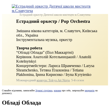
Естрадний оркестр Дитячої школи мистецтв м.Славутича
Естрадний оркестр / Pop Orchestra
Змішана вікова категорія, м. Славутич, Київська
обл., Україна
Інструментальна музика, оркестр
Творча робота
“Обладі Облада” (Пол Маккартні)
Керівник Анатолій Котельницький / Anatolii
Kotelnytskyi
Концертмейстери: Лариса Шрамченко / Larysa
Shramchenko, Тетяна Плахоніна / Tetiana
Plakhonina, Ірина Кириєнко / Iryna Kyryienko
Міжнародний
конкурс Tokyo Art Ninja
. 5‑й сезон
Ставайте відомими, замовляйте
Зіркові сторінки
,
новини
про себе, запрошуйте
меценатів
на
допомогу.
Обладі Облада