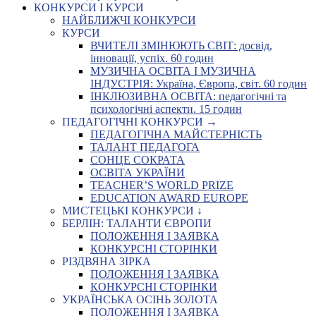
КОНКУРСИ І КУРСИ
НАЙБЛИЖЧІ КОНКУРСИ
КУРСИ
ВЧИТЕЛІ ЗМІНЮЮТЬ СВІТ: досвід,
інновації, успіх. 60 годин
МУЗИЧНА ОСВІТА І МУЗИЧНА
ІНДУСТРІЯ: Україна, Європа, світ. 60 годин
ІНКЛЮЗИВНА ОСВІТА: педагогічні та
психологічні аспекти. 15 годин
ПЕДАГОГІЧНІ КОНКУРСИ →
ПЕДАГОГІЧНА МАЙСТЕРНІСТЬ
ТАЛАНТ ПЕДАГОГА
СОНЦЕ СОКРАТА
ОСВІТА УКРАЇНИ
TEACHER’S WORLD PRIZE
EDUCATION AWARD EUROPE
МИСТЕЦЬКІ КОНКУРСИ ↓
БЕРЛІН: ТАЛАНТИ ЄВРОПИ
ПОЛОЖЕННЯ І ЗАЯВКА
КОНКУРСНІ СТОРІНКИ
РІЗДВЯНА ЗІРКА
ПОЛОЖЕННЯ І ЗАЯВКА
КОНКУРСНІ СТОРІНКИ
УКРАЇНСЬКА ОСІНЬ ЗОЛОТА
ПОЛОЖЕННЯ І ЗАЯВКА