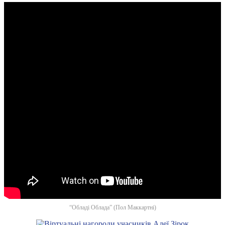
“Обладі Облада” (Пол Маккартні)