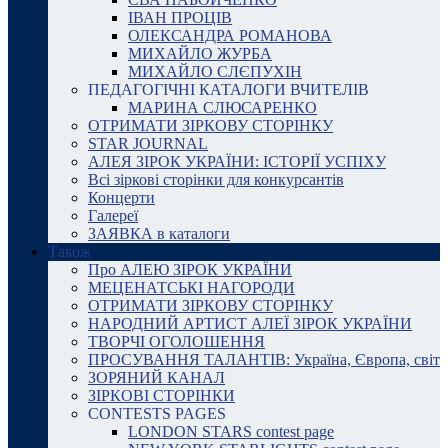
ІВАН ПРОЦІВ
ОЛЕКСАНДРА РОМАНОВА
МИХАЙЛО ЖУРБА
МИХАЙЛО СЛЄПУХІН
ПЕДАГОГІЧНІ КАТАЛОГИ ВЧИТЕЛІВ
МАРИНА СЛЮСАРЕНКО
ОТРИМАТИ ЗІРКОВУ СТОРІНКУ
STAR JOURNAL
АЛЕЯ ЗІРОК УКРАЇНИ: ІСТОРІЇ УСПІХУ
Всі зіркові сторінки для конкурсантів
Концерти
Галереї
ЗАЯВКА в каталоги
Також
Про АЛЕЮ ЗІРОК УКРАЇНИ
МЕЦЕНАТСЬКІ НАГОРОДИ
ОТРИМАТИ ЗІРКОВУ СТОРІНКУ
НАРОДНИЙ АРТИСТ АЛЕЇ ЗІРОК УКРАЇНИ
ТВОРЧІ ОГОЛОШЕННЯ
ПРОСУВАННЯ ТАЛАНТІВ: Україна, Європа, світ
ЗОРЯНИЙ КАНАЛ
ЗІРКОВІ СТОРІНКИ
CONTESTS PAGES
LONDON STARS contest page