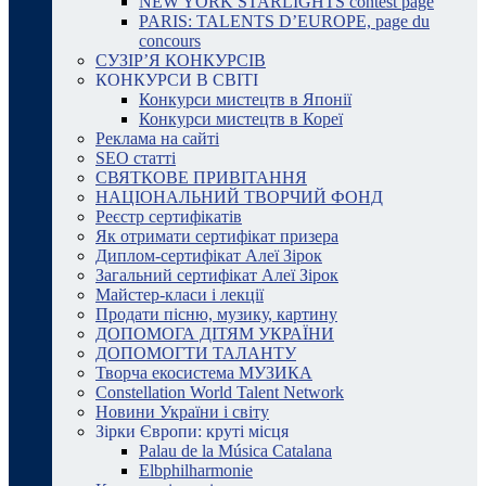
NEW YORK STARLIGHTS contest page
PARIS: TALENTS D’EUROPE, page du
concours
СУЗІР’Я КОНКУРСІВ
КОНКУРСИ В СВІТІ
Конкурси мистецтв в Японії
Конкурси мистецтв в Кореї
Реклама на сайті
SEO статті
СВЯТКОВЕ ПРИВІТАННЯ
НАЦІОНАЛЬНИЙ ТВОРЧИЙ ФОНД
Реєстр сертифікатів
Як отримати сертифікат призера
Диплом-сертифікат Алеї Зірок
Загальний сертифікат Алеї Зірок
Майстер-класи і лекції
Продати пісню, музику, картину
ДОПОМОГА ДІТЯМ УКРАЇНИ
ДОПОМОГТИ ТАЛАНТУ
Творча екосистема МУЗИКА
Constellation World Talent Network
Новини України і світу
Зірки Європи: круті місця
Palau de la Música Catalana
Elbphilharmonie