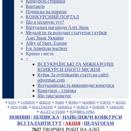
Конкурсні сторінки
Контакти
Підписка на новини
КОНКУРСНИЙ ПОРТАЛ
Що я оплачую тут?
Віртуальні нагороди Алеї Зірок
Медалісти та володарі статуеток і кубків
Алеї Зірок України
Alley of Stars: Europe
For American teachers
Країни і міста
::
ВСЕУКРАЇНСЬКІ ТА МІЖНАРОДНІ
КОНКУРСИ ЦЬОГО МІСЯЦЯ
Кубок За публікацію статті на сайті
adverman.com
Всеукраїнські та міжнародні конкурси
Конкурси – стрічка
Що таке конкурс
✦
KYIV
✦
LONDON
✦
BERLIN
✦
PARIS
✦
ROMA
✦
MADRID
✦
TOKYO
✦
SEOUL
✦
NEW YORK
✦
HOLLYWOOD
✦
AMERICA
✦
WORLD
✦
EUROPE
✦
UKRAINE
✦
ALLEY of STARS
✦
РІЗДВЯНА ЗІРКА
НОВИНИ
|
ПІДПИСКА
|
НАЙБЛИЖЧІ КОНКУРСИ
ВСІ ТАЛАНТИ ТУТ
|
АКЦІЯ
|
ПЕДАГОГАМ
7627
ТВОРЧИХ РОБІТ НА АЛЕЇ