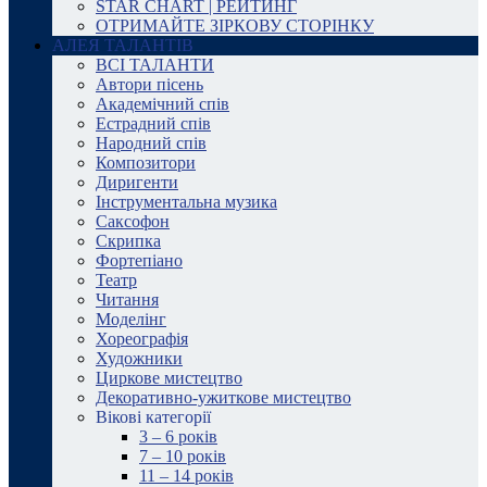
STAR CHART | РЕЙТИНГ
ОТРИМАЙТЕ ЗІРКОВУ СТОРІНКУ
АЛЕЯ ТАЛАНТІВ
ВСІ ТАЛАНТИ
Автори пісень
Академічний спів
Естрадний спів
Народний спів
Композитори
Диригенти
Інструментальна музика
Саксофон
Скрипка
Фортепіано
Театр
Читання
Моделінг
Хореографія
Художники
Циркове мистецтво
Декоративно-ужиткове мистецтво
Вікові категорії
3 – 6 років
7 – 10 років
11 – 14 років