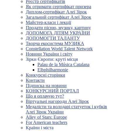
Реєстр сертифікатів
Як отримати сертифікат призера
Диплом-сертифікат Алеї Зірок
Загальний сертифікат Алеї Зірок
Майстер-класи і лекції
Продати пісню, музику, картину
ДОПОМОГА ДІТЯМ УКРАЇНИ
ДОПОМОГТИ ТАЛАНТУ
Творча екосистема МУЗИКА
Constellation World Talent Network
Новини України і світу
Зірки Європи: круті місця
Palau de la Música Catalana
Elbphilharmonie
Конкурсні сторінки
Контакти
Підписка на новини
КОНКУРСНИЙ ПОРТАЛ
Що я оплачую тут?
Віртуальні нагороди Алеї Зірок
Медалісти та володарі статуеток і кубків
Алеї Зірок України
Alley of Stars: Europe
For American teachers
Країни і міста