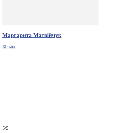
Маргарита Матвійчук
Більше
5/5