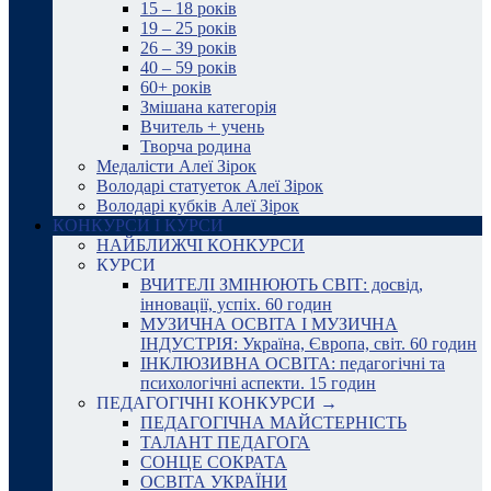
15 – 18 років
19 – 25 років
26 – 39 років
40 – 59 років
60+ років
Змішана категорія
Вчитель + учень
Творча родина
Медалісти Алеї Зірок
Володарі статуеток Алеї Зірок
Володарі кубків Алеї Зірок
КОНКУРСИ І КУРСИ
НАЙБЛИЖЧІ КОНКУРСИ
КУРСИ
ВЧИТЕЛІ ЗМІНЮЮТЬ СВІТ: досвід,
інновації, успіх. 60 годин
МУЗИЧНА ОСВІТА І МУЗИЧНА
ІНДУСТРІЯ: Україна, Європа, світ. 60 годин
ІНКЛЮЗИВНА ОСВІТА: педагогічні та
психологічні аспекти. 15 годин
ПЕДАГОГІЧНІ КОНКУРСИ →
ПЕДАГОГІЧНА МАЙСТЕРНІСТЬ
ТАЛАНТ ПЕДАГОГА
СОНЦЕ СОКРАТА
ОСВІТА УКРАЇНИ