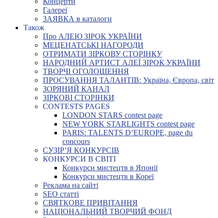
Концерти
Галереї
ЗАЯВКА в каталоги
Також
Про АЛЕЮ ЗІРОК УКРАЇНИ
МЕЦЕНАТСЬКІ НАГОРОДИ
ОТРИМАТИ ЗІРКОВУ СТОРІНКУ
НАРОДНИЙ АРТИСТ АЛЕЇ ЗІРОК УКРАЇНИ
ТВОРЧІ ОГОЛОШЕННЯ
ПРОСУВАННЯ ТАЛАНТІВ: Україна, Європа, світ
ЗОРЯНИЙ КАНАЛ
ЗІРКОВІ СТОРІНКИ
CONTESTS PAGES
LONDON STARS contest page
NEW YORK STARLIGHTS contest page
PARIS: TALENTS D’EUROPE, page du
concours
СУЗІР’Я КОНКУРСІВ
КОНКУРСИ В СВІТІ
Конкурси мистецтв в Японії
Конкурси мистецтв в Кореї
Реклама на сайті
SEO статті
СВЯТКОВЕ ПРИВІТАННЯ
НАЦІОНАЛЬНИЙ ТВОРЧИЙ ФОНД