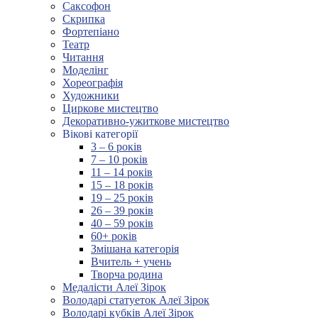
Саксофон
Скрипка
Фортепіано
Театр
Читання
Моделінг
Хореографія
Художники
Циркове мистецтво
Декоративно-ужиткове мистецтво
Вікові категорії
3 – 6 років
7 – 10 років
11 – 14 років
15 – 18 років
19 – 25 років
26 – 39 років
40 – 59 років
60+ років
Змішана категорія
Вчитель + учень
Творча родина
Медалісти Алеї Зірок
Володарі статуеток Алеї Зірок
Володарі кубків Алеї Зірок