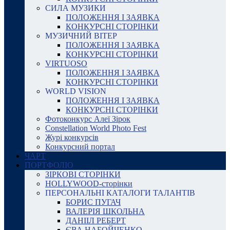
СИЛА МУЗИКИ
ПОЛОЖЕННЯ І ЗАЯВКА
КОНКУРСНІ СТОРІНКИ
МУЗИЧНИЙ ВІТЕР
ПОЛОЖЕННЯ І ЗАЯВКА
КОНКУРСНІ СТОРІНКИ
VIRTUOSO
ПОЛОЖЕННЯ І ЗАЯВКА
КОНКУРСНІ СТОРІНКИ
WORLD VISION
ПОЛОЖЕННЯ І ЗАЯВКА
КОНКУРСНІ СТОРІНКИ
Фотоконкурс Алеї Зірок
Constellation World Photo Fest
Журі конкурсів
Конкурсний портал
ЧАРТ
ПОРТФОЛІО
ЗІРКОВІ СТОРІНКИ
HOLLYWOOD-сторінки
ПЕРСОНАЛЬНІ КАТАЛОГИ ТАЛАНТІВ
БОРИС ПУГАЧ
ВАЛЕРІЯ ШКОЛЬНА
ДАНІІЛ РЕБЕРТ
ЄВА НАБОЙЧЕНКО