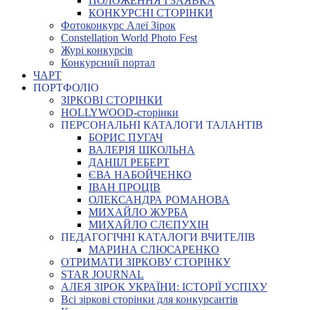
ПОЛОЖЕННЯ І ЗАЯВКА
КОНКУРСНІ СТОРІНКИ
Фотоконкурс Алеї Зірок
Constellation World Photo Fest
Журі конкурсів
Конкурсний портал
ЧАРТ
ПОРТФОЛІО
ЗІРКОВІ СТОРІНКИ
HOLLYWOOD-сторінки
ПЕРСОНАЛЬНІ КАТАЛОГИ ТАЛАНТІВ
БОРИС ПУГАЧ
ВАЛЕРІЯ ШКОЛЬНА
ДАНІІЛ РЕБЕРТ
ЄВА НАБОЙЧЕНКО
ІВАН ПРОЦІВ
ОЛЕКСАНДРА РОМАНОВА
МИХАЙЛО ЖУРБА
МИХАЙЛО СЛЄПУХІН
ПЕДАГОГІЧНІ КАТАЛОГИ ВЧИТЕЛІВ
МАРИНА СЛЮСАРЕНКО
ОТРИМАТИ ЗІРКОВУ СТОРІНКУ
STAR JOURNAL
АЛЕЯ ЗІРОК УКРАЇНИ: ІСТОРІЇ УСПІХУ
Всі зіркові сторінки для конкурсантів