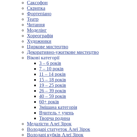
Саксофон
Скрипка
Фортепіано
Театр
Читання
Моделінг
Хореографія
Художники
Циркове мистецтво
Декоративно-ужиткове мистецтво
Вікові категорії
3 – 6 років
7 – 10 років
11 – 14 років
15 – 18 років
19 – 25 років
26 – 39 років
40 – 59 років
60+ років
Змішана категорія
Вчитель + учень
Творча родина
Медалісти Алеї Зірок
Володарі статуеток Алеї Зірок
Володарі кубків Алеї Зірок