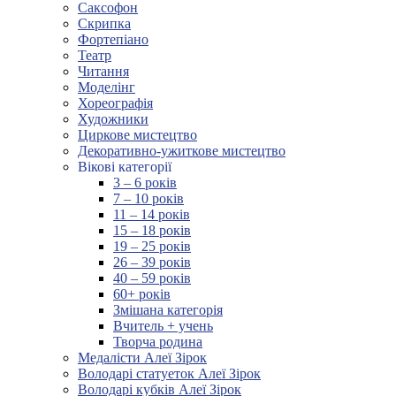
Саксофон
Скрипка
Фортепіано
Театр
Читання
Моделінг
Хореографія
Художники
Циркове мистецтво
Декоративно-ужиткове мистецтво
Вікові категорії
3 – 6 років
7 – 10 років
11 – 14 років
15 – 18 років
19 – 25 років
26 – 39 років
40 – 59 років
60+ років
Змішана категорія
Вчитель + учень
Творча родина
Медалісти Алеї Зірок
Володарі статуеток Алеї Зірок
Володарі кубків Алеї Зірок