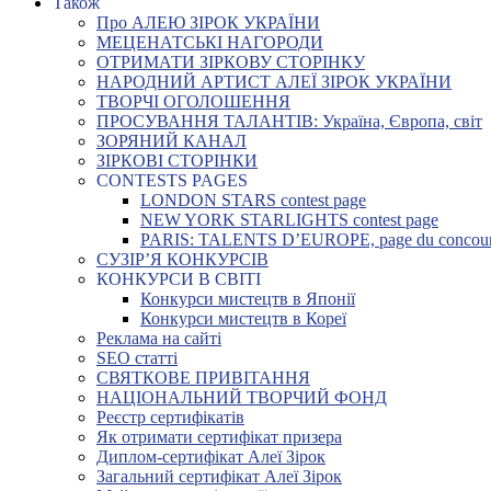
Також
Про АЛЕЮ ЗІРОК УКРАЇНИ
МЕЦЕНАТСЬКІ НАГОРОДИ
ОТРИМАТИ ЗІРКОВУ СТОРІНКУ
НАРОДНИЙ АРТИСТ АЛЕЇ ЗІРОК УКРАЇНИ
ТВОРЧІ ОГОЛОШЕННЯ
ПРОСУВАННЯ ТАЛАНТІВ: Україна, Європа, світ
ЗОРЯНИЙ КАНАЛ
ЗІРКОВІ СТОРІНКИ
CONTESTS PAGES
LONDON STARS contest page
NEW YORK STARLIGHTS contest page
PARIS: TALENTS D’EUROPE, page du concou
СУЗІР’Я КОНКУРСІВ
КОНКУРСИ В СВІТІ
Конкурси мистецтв в Японії
Конкурси мистецтв в Кореї
Реклама на сайті
SEO статті
СВЯТКОВЕ ПРИВІТАННЯ
НАЦІОНАЛЬНИЙ ТВОРЧИЙ ФОНД
Реєстр сертифікатів
Як отримати сертифікат призера
Диплом-сертифікат Алеї Зірок
Загальний сертифікат Алеї Зірок