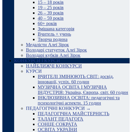
15 – 18 років
19 – 25 років
26 – 39 років
40 – 59 років
60+ років
Змішана категорія
Вчитель + учень
Творча родина
Медалісти Алеї Зірок
Володарі статуеток Алеї Зірок
Володарі кубків Алеї Зірок
КОНКУРСИ І КУРСИ
НАЙБЛИЖЧІ КОНКУРСИ
КУРСИ
ВЧИТЕЛІ ЗМІНЮЮТЬ СВІТ: досвід,
інновації, успіх. 60 годин
МУЗИЧНА ОСВІТА І МУЗИЧНА
ІНДУСТРІЯ: Україна, Європа, світ. 60 годин
ІНКЛЮЗИВНА ОСВІТА: педагогічні та
психологічні аспекти. 15 годин
ПЕДАГОГІЧНІ КОНКУРСИ →
ПЕДАГОГІЧНА МАЙСТЕРНІСТЬ
ТАЛАНТ ПЕДАГОГА
СОНЦЕ СОКРАТА
ОСВІТА УКРАЇНИ