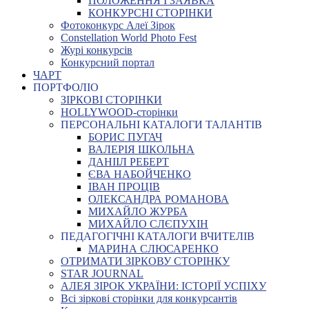
ПОЛОЖЕННЯ І ЗАЯВКА
КОНКУРСНІ СТОРІНКИ
Фотоконкурс Алеї Зірок
Constellation World Photo Fest
Журі конкурсів
Конкурсний портал
ЧАРТ
ПОРТФОЛІО
ЗІРКОВІ СТОРІНКИ
HOLLYWOOD-сторінки
ПЕРСОНАЛЬНІ КАТАЛОГИ ТАЛАНТІВ
БОРИС ПУГАЧ
ВАЛЕРІЯ ШКОЛЬНА
ДАНІІЛ РЕБЕРТ
ЄВА НАБОЙЧЕНКО
ІВАН ПРОЦІВ
ОЛЕКСАНДРА РОМАНОВА
МИХАЙЛО ЖУРБА
МИХАЙЛО СЛЄПУХІН
ПЕДАГОГІЧНІ КАТАЛОГИ ВЧИТЕЛІВ
МАРИНА СЛЮСАРЕНКО
ОТРИМАТИ ЗІРКОВУ СТОРІНКУ
STAR JOURNAL
АЛЕЯ ЗІРОК УКРАЇНИ: ІСТОРІЇ УСПІХУ
Всі зіркові сторінки для конкурсантів