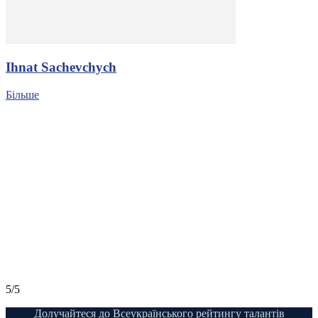
Ihnat Sachevchych
Більше
5/5
Долучайтеся до Всеукраїнського рейтингу талантів