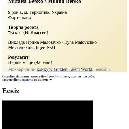
Мілана Бебко / Milana Bebko
9 років, м. Тернопіль, Україна
Фортепіано
Творча робота
“Ескіз” (Н. Классен)
Викладач Ірина Маловічко / Iryna Malovichko
Мистецький Ліцей №21
Результат
Перше місце (92 бали)
Міжнародний
конкурс Golden Talent World
. Season 1
Ставайте відомими, замовляйте
Зіркові сторінки
, новини про себе,
запрошуйте
меценатів
на допомогу.
Ескіз