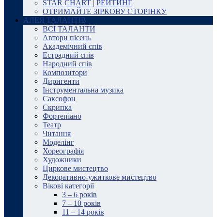
STAR CHART | РЕЙТИНГ
ОТРИМАЙТЕ ЗІРКОВУ СТОРІНКУ
АЛЕЯ ТАЛАНТІВ
ВСІ ТАЛАНТИ
Автори пісень
Академічний спів
Естрадний спів
Народний спів
Композитори
Диригенти
Інструментальна музика
Саксофон
Скрипка
Фортепіано
Театр
Читання
Моделінг
Хореографія
Художники
Циркове мистецтво
Декоративно-ужиткове мистецтво
Вікові категорії
3 – 6 років
7 – 10 років
11 – 14 років