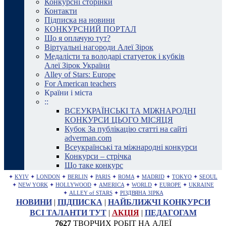
Конкурсні сторінки
Контакти
Підписка на новини
КОНКУРСНИЙ ПОРТАЛ
Що я оплачую тут?
Віртуальні нагороди Алеї Зірок
Медалісти та володарі статуеток і кубків
Алеї Зірок України
Alley of Stars: Europe
For American teachers
Країни і міста
::
ВСЕУКРАЇНСЬКІ ТА МІЖНАРОДНІ
КОНКУРСИ ЦЬОГО МІСЯЦЯ
Кубок За публікацію статті на сайті
adverman.com
Всеукраїнські та міжнародні конкурси
Конкурси – стрічка
Що таке конкурс
✦
KYIV
✦
LONDON
✦
BERLIN
✦
PARIS
✦
ROMA
✦
MADRID
✦
TOKYO
✦
SEOUL
✦
NEW YORK
✦
HOLLYWOOD
✦
AMERICA
✦
WORLD
✦
EUROPE
✦
UKRAINE
✦
ALLEY of STARS
✦
РІЗДВЯНА ЗІРКА
НОВИНИ
|
ПІДПИСКА
|
НАЙБЛИЖЧІ КОНКУРСИ
ВСІ ТАЛАНТИ ТУТ
|
АКЦІЯ
|
ПЕДАГОГАМ
7627
ТВОРЧИХ РОБІТ НА АЛЕЇ