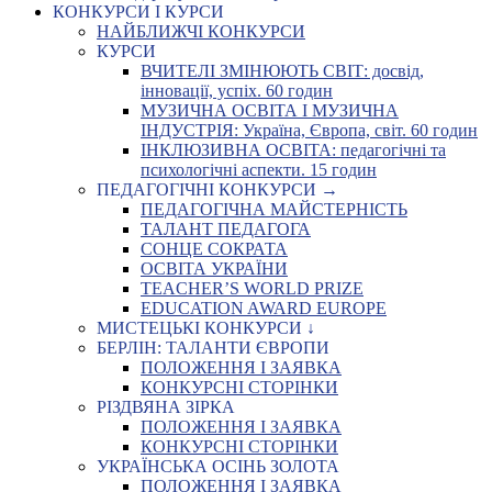
КОНКУРСИ І КУРСИ
НАЙБЛИЖЧІ КОНКУРСИ
КУРСИ
ВЧИТЕЛІ ЗМІНЮЮТЬ СВІТ: досвід,
інновації, успіх. 60 годин
МУЗИЧНА ОСВІТА І МУЗИЧНА
ІНДУСТРІЯ: Україна, Європа, світ. 60 годин
ІНКЛЮЗИВНА ОСВІТА: педагогічні та
психологічні аспекти. 15 годин
ПЕДАГОГІЧНІ КОНКУРСИ →
ПЕДАГОГІЧНА МАЙСТЕРНІСТЬ
ТАЛАНТ ПЕДАГОГА
СОНЦЕ СОКРАТА
ОСВІТА УКРАЇНИ
TEACHER’S WORLD PRIZE
EDUCATION AWARD EUROPE
МИСТЕЦЬКІ КОНКУРСИ ↓
БЕРЛІН: ТАЛАНТИ ЄВРОПИ
ПОЛОЖЕННЯ І ЗАЯВКА
КОНКУРСНІ СТОРІНКИ
РІЗДВЯНА ЗІРКА
ПОЛОЖЕННЯ І ЗАЯВКА
КОНКУРСНІ СТОРІНКИ
УКРАЇНСЬКА ОСІНЬ ЗОЛОТА
ПОЛОЖЕННЯ І ЗАЯВКА