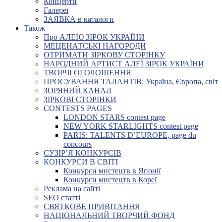
Концерти
Галереї
ЗАЯВКА в каталоги
Також
Про АЛЕЮ ЗІРОК УКРАЇНИ
МЕЦЕНАТСЬКІ НАГОРОДИ
ОТРИМАТИ ЗІРКОВУ СТОРІНКУ
НАРОДНИЙ АРТИСТ АЛЕЇ ЗІРОК УКРАЇНИ
ТВОРЧІ ОГОЛОШЕННЯ
ПРОСУВАННЯ ТАЛАНТІВ: Україна, Європа, світ
ЗОРЯНИЙ КАНАЛ
ЗІРКОВІ СТОРІНКИ
CONTESTS PAGES
LONDON STARS contest page
NEW YORK STARLIGHTS contest page
PARIS: TALENTS D’EUROPE, page du
concours
СУЗІР’Я КОНКУРСІВ
КОНКУРСИ В СВІТІ
Конкурси мистецтв в Японії
Конкурси мистецтв в Кореї
Реклама на сайті
SEO статті
СВЯТКОВЕ ПРИВІТАННЯ
НАЦІОНАЛЬНИЙ ТВОРЧИЙ ФОНД