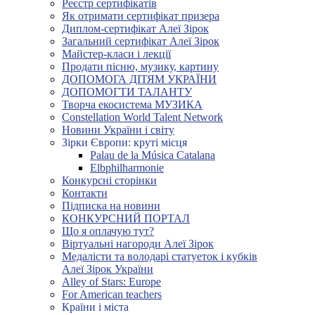
Реєстр сертифікатів
Як отримати сертифікат призера
Диплом-сертифікат Алеї Зірок
Загальний сертифікат Алеї Зірок
Майстер-класи і лекції
Продати пісню, музику, картину
ДОПОМОГА ДІТЯМ УКРАЇНИ
ДОПОМОГТИ ТАЛАНТУ
Творча екосистема МУЗИКА
Constellation World Talent Network
Новини України і світу
Зірки Європи: круті місця
Palau de la Música Catalana
Elbphilharmonie
Конкурсні сторінки
Контакти
Підписка на новини
КОНКУРСНИЙ ПОРТАЛ
Що я оплачую тут?
Віртуальні нагороди Алеї Зірок
Медалісти та володарі статуеток і кубків
Алеї Зірок України
Alley of Stars: Europe
For American teachers
Країни і міста