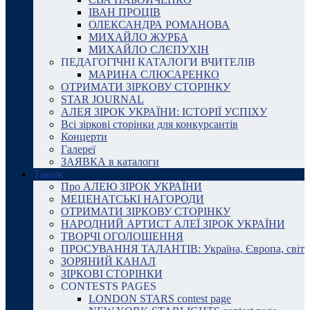
ІВАН ПРОЦІВ
ОЛЕКСАНДРА РОМАНОВА
МИХАЙЛО ЖУРБА
МИХАЙЛО СЛЄПУХІН
ПЕДАГОГІЧНІ КАТАЛОГИ ВЧИТЕЛІВ
МАРИНА СЛЮСАРЕНКО
ОТРИМАТИ ЗІРКОВУ СТОРІНКУ
STAR JOURNAL
АЛЕЯ ЗІРОК УКРАЇНИ: ІСТОРІЇ УСПІХУ
Всі зіркові сторінки для конкурсантів
Концерти
Галереї
ЗАЯВКА в каталоги
Також
Про АЛЕЮ ЗІРОК УКРАЇНИ
МЕЦЕНАТСЬКІ НАГОРОДИ
ОТРИМАТИ ЗІРКОВУ СТОРІНКУ
НАРОДНИЙ АРТИСТ АЛЕЇ ЗІРОК УКРАЇНИ
ТВОРЧІ ОГОЛОШЕННЯ
ПРОСУВАННЯ ТАЛАНТІВ: Україна, Європа, світ
ЗОРЯНИЙ КАНАЛ
ЗІРКОВІ СТОРІНКИ
CONTESTS PAGES
LONDON STARS contest page