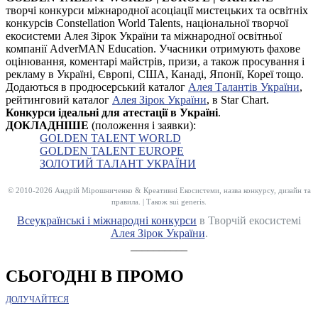
творчі конкурси міжнародної асоціації мистецьких та освітніх
конкурсів Constellation World Talents, національної творчої
екосистеми Алея Зірок України та міжнародної освітньої
компанії AdverMAN Education. Учасники отримують фахове
оцінювання, коментарі майстрів, призи, а також просування і
рекламу в Україні, Європі, США, Канаді, Японії, Кореї тощо.
Додаються в продюсерський каталог
Алея Талантів України
,
рейтинговий каталог
Алея Зірок України
, в Star Chart.
Конкурси ідеальні для атестації в Україні
.
ДОКЛАДНІШЕ
(положення і заявки):
GOLDEN TALENT WORLD
GOLDEN TALENT EUROPE
ЗОЛОТИЙ ТАЛАНТ УКРАЇНИ
© 2010-2026 Андрій Мірошниченко & Креативні Екосистеми, назва конкурсу, дизайн та
правила. | Також sui generis.
Всеукраїнські і міжнародні конкурси
в Творчій екосистемі
Алея Зірок України
.
__________
СЬОГОДНІ В ПРОМО
ДОЛУЧАЙТЕСЯ