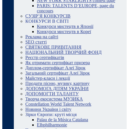
NEW YORK STARLIGHTS contest page
PARIS: TALENTS D’EUROPE, page du
concours
СУЗІР’Я КОНКУРСІВ
КОНКУРСИ В СВІТІ
Конкурси мистецтв в Японії
Конкурси мистецтв в Кореї
Реклама на сайті
SEO статті
СВЯТКОВЕ ПРИВІТАННЯ
НАЦІОНАЛЬНИЙ ТВОРЧИЙ ФОНД
Реєстр сертифікатів
Як отримати сертифікат призера
Диплом-сертифікат Алеї Зірок
Загальний сертифікат Алеї Зірок
Майстер-класи і лекції
Продати пісню, музику, картину
ДОПОМОГА ДІТЯМ УКРАЇНИ
ДОПОМОГТИ ТАЛАНТУ
Творча екосистема МУЗИКА
Constellation World Talent Network
Новини України і світу
Зірки Європи: круті місця
Palau de la Música Catalana
Elbphilharmonie