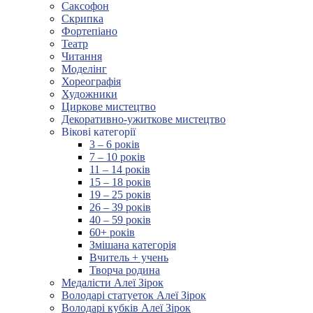
Саксофон
Скрипка
Фортепіано
Театр
Читання
Моделінг
Хореографія
Художники
Циркове мистецтво
Декоративно-ужиткове мистецтво
Вікові категорії
3 – 6 років
7 – 10 років
11 – 14 років
15 – 18 років
19 – 25 років
26 – 39 років
40 – 59 років
60+ років
Змішана категорія
Вчитель + учень
Творча родина
Медалісти Алеї Зірок
Володарі статуеток Алеї Зірок
Володарі кубків Алеї Зірок