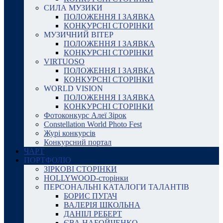
СИЛА МУЗИКИ
ПОЛОЖЕННЯ І ЗАЯВКА
КОНКУРСНІ СТОРІНКИ
МУЗИЧНИЙ ВІТЕР
ПОЛОЖЕННЯ І ЗАЯВКА
КОНКУРСНІ СТОРІНКИ
VIRTUOSO
ПОЛОЖЕННЯ І ЗАЯВКА
КОНКУРСНІ СТОРІНКИ
WORLD VISION
ПОЛОЖЕННЯ І ЗАЯВКА
КОНКУРСНІ СТОРІНКИ
Фотоконкурс Алеї Зірок
Constellation World Photo Fest
Журі конкурсів
Конкурсний портал
ЧАРТ
ПОРТФОЛІО
ЗІРКОВІ СТОРІНКИ
HOLLYWOOD-сторінки
ПЕРСОНАЛЬНІ КАТАЛОГИ ТАЛАНТІВ
БОРИС ПУГАЧ
ВАЛЕРІЯ ШКОЛЬНА
ДАНІІЛ РЕБЕРТ
ЄВА НАБОЙЧЕНКО