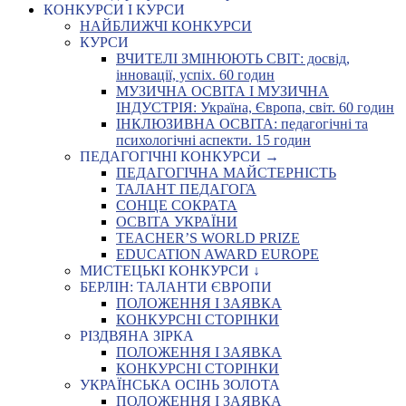
КОНКУРСИ І КУРСИ
НАЙБЛИЖЧІ КОНКУРСИ
КУРСИ
ВЧИТЕЛІ ЗМІНЮЮТЬ СВІТ: досвід,
інновації, успіх. 60 годин
МУЗИЧНА ОСВІТА І МУЗИЧНА
ІНДУСТРІЯ: Україна, Європа, світ. 60 годин
ІНКЛЮЗИВНА ОСВІТА: педагогічні та
психологічні аспекти. 15 годин
ПЕДАГОГІЧНІ КОНКУРСИ →
ПЕДАГОГІЧНА МАЙСТЕРНІСТЬ
ТАЛАНТ ПЕДАГОГА
СОНЦЕ СОКРАТА
ОСВІТА УКРАЇНИ
TEACHER’S WORLD PRIZE
EDUCATION AWARD EUROPE
МИСТЕЦЬКІ КОНКУРСИ ↓
БЕРЛІН: ТАЛАНТИ ЄВРОПИ
ПОЛОЖЕННЯ І ЗАЯВКА
КОНКУРСНІ СТОРІНКИ
РІЗДВЯНА ЗІРКА
ПОЛОЖЕННЯ І ЗАЯВКА
КОНКУРСНІ СТОРІНКИ
УКРАЇНСЬКА ОСІНЬ ЗОЛОТА
ПОЛОЖЕННЯ І ЗАЯВКА