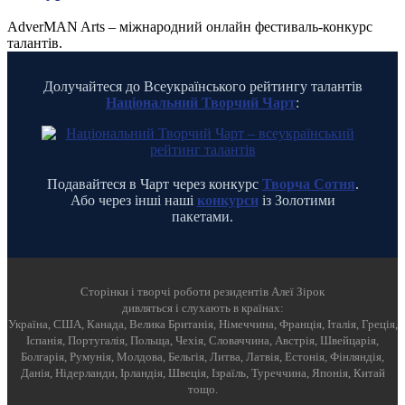
AdverMAN Arts – міжнародний онлайн фестиваль-конкурс
талантів.
Долучайтеся до Всеукраїнського рейтингу талантів
Національний Творчий Чарт
:
Подавайтеся в Чарт через конкурс
Творча Сотня
.
Або через інші наші
конкурси
із Золотими
пакетами.
Cторінки і творчі роботи резидентів Алеї Зірок
дивляться і слухають в країнах:
Україна, США, Канада, Велика Британія, Німеччина, Франція, Італія, Греція,
Іспанія, Португалія, Польща, Чехія, Словаччина, Австрія, Швейцарія,
Болгарія, Румунія, Молдова, Бельгія, Литва, Латвія, Естонія, Фінляндія,
Данія, Нідерланди, Ірландія, Швеція, Ізраїль, Туреччина, Японія, Китай
тощо.