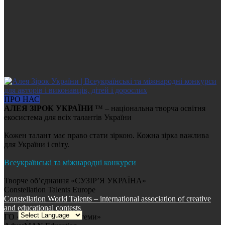
ПРО НАС
АЛЕЯ ЗІРОК УКРАЇНИ
™ – національна творча освітня
екосистема для всіх талантів України
Кожен талант має право стати зіркою. Кожна зірка важлива
для України і світу.
Всеукраїнські та міжнародні конкурси
Творче об’єднання «СУЗІР’Я УКРАЇНА»
Constellation Talents Europe
Constellation World Talents – international association of creative
and educational contests
ГО «Креативні екосистеми»