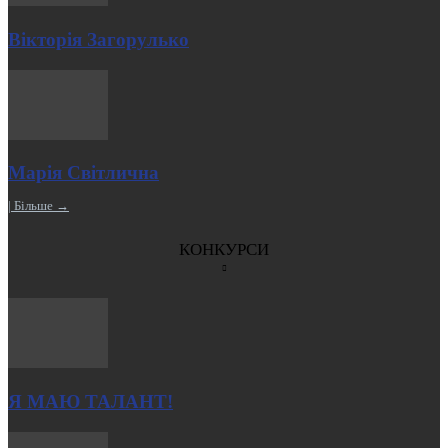
Вікторія Загорулько
Марія Світлична
| Більше →
КОНКУРСИ
Я МАЮ ТАЛАНТ!