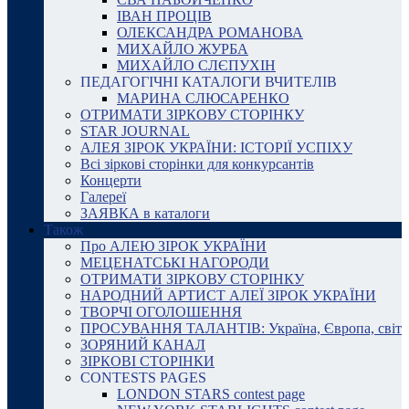
ІВАН ПРОЦІВ
ОЛЕКСАНДРА РОМАНОВА
МИХАЙЛО ЖУРБА
МИХАЙЛО СЛЄПУХІН
ПЕДАГОГІЧНІ КАТАЛОГИ ВЧИТЕЛІВ
МАРИНА СЛЮСАРЕНКО
ОТРИМАТИ ЗІРКОВУ СТОРІНКУ
STAR JOURNAL
АЛЕЯ ЗІРОК УКРАЇНИ: ІСТОРІЇ УСПІХУ
Всі зіркові сторінки для конкурсантів
Концерти
Галереї
ЗАЯВКА в каталоги
Також
Про АЛЕЮ ЗІРОК УКРАЇНИ
МЕЦЕНАТСЬКІ НАГОРОДИ
ОТРИМАТИ ЗІРКОВУ СТОРІНКУ
НАРОДНИЙ АРТИСТ АЛЕЇ ЗІРОК УКРАЇНИ
ТВОРЧІ ОГОЛОШЕННЯ
ПРОСУВАННЯ ТАЛАНТІВ: Україна, Європа, світ
ЗОРЯНИЙ КАНАЛ
ЗІРКОВІ СТОРІНКИ
CONTESTS PAGES
LONDON STARS contest page