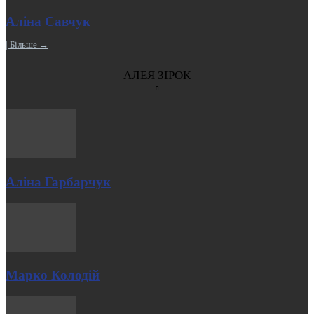
Аліна Савчук
| Більше →
АЛЕЯ ЗІРОК
Аліна Гарбарчук
Марко Колодій