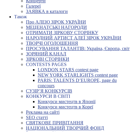
Концерти
Галереї
ЗАЯВКА в каталоги
Також
Про АЛЕЮ ЗІРОК УКРАЇНИ
МЕЦЕНАТСЬКІ НАГОРОДИ
ОТРИМАТИ ЗІРКОВУ СТОРІНКУ
НАРОДНИЙ АРТИСТ АЛЕЇ ЗІРОК УКРАЇНИ
ТВОРЧІ ОГОЛОШЕННЯ
ПРОСУВАННЯ ТАЛАНТІВ: Україна, Європа, світ
ЗОРЯНИЙ КАНАЛ
ЗІРКОВІ СТОРІНКИ
CONTESTS PAGES
LONDON STARS contest page
NEW YORK STARLIGHTS contest page
PARIS: TALENTS D’EUROPE, page du
concours
СУЗІР’Я КОНКУРСІВ
КОНКУРСИ В СВІТІ
Конкурси мистецтв в Японії
Конкурси мистецтв в Кореї
Реклама на сайті
SEO статті
СВЯТКОВЕ ПРИВІТАННЯ
НАЦІОНАЛЬНИЙ ТВОРЧИЙ ФОНД