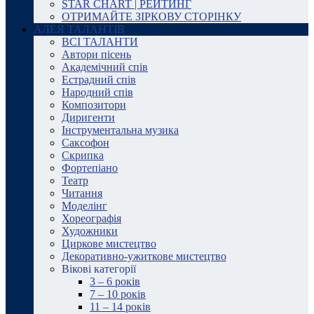
STAR CHART | РЕЙТИНГ
ОТРИМАЙТЕ ЗІРКОВУ СТОРІНКУ
АЛЕЯ ТАЛАНТІВ
ВСІ ТАЛАНТИ
Автори пісень
Академічний спів
Естрадний спів
Народний спів
Композитори
Диригенти
Інструментальна музика
Саксофон
Скрипка
Фортепіано
Театр
Читання
Моделінг
Хореографія
Художники
Циркове мистецтво
Декоративно-ужиткове мистецтво
Вікові категорії
3 – 6 років
7 – 10 років
11 – 14 років