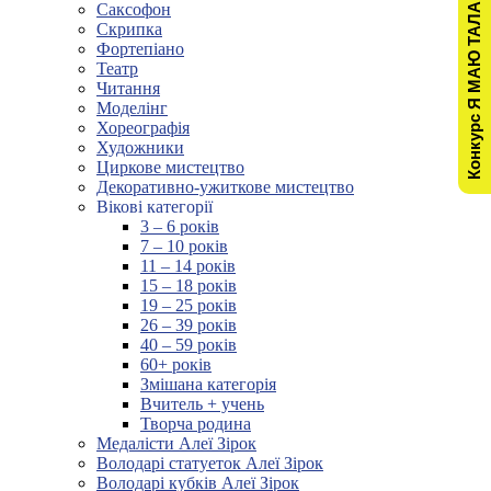
Конкурс Я МАЮ ТАЛАНТ!
Саксофон
Скрипка
Фортепіано
Театр
Читання
Моделінг
Хореографія
Художники
Циркове мистецтво
Декоративно-ужиткове мистецтво
Вікові категорії
3 – 6 років
7 – 10 років
11 – 14 років
15 – 18 років
19 – 25 років
26 – 39 років
40 – 59 років
60+ років
Змішана категорія
Вчитель + учень
Творча родина
Медалісти Алеї Зірок
Володарі статуеток Алеї Зірок
Володарі кубків Алеї Зірок