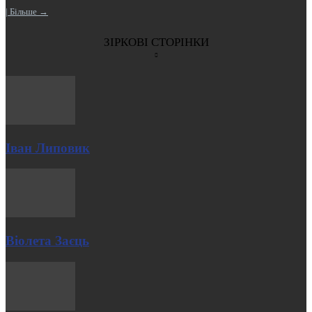
| Більше →
ЗІРКОВІ СТОРІНКИ
Іван Липовик
Віолета Заєць