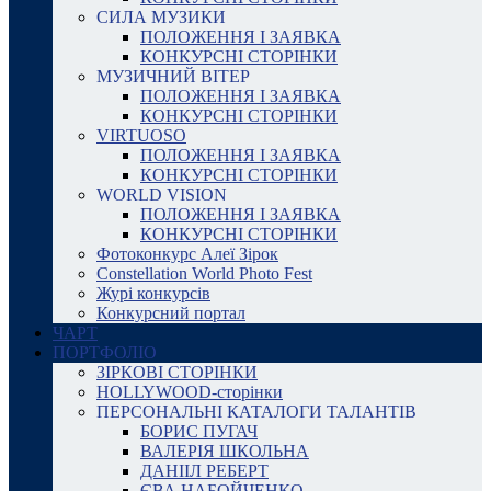
СИЛА МУЗИКИ
ПОЛОЖЕННЯ І ЗАЯВКА
КОНКУРСНІ СТОРІНКИ
МУЗИЧНИЙ ВІТЕР
ПОЛОЖЕННЯ І ЗАЯВКА
КОНКУРСНІ СТОРІНКИ
VIRTUOSO
ПОЛОЖЕННЯ І ЗАЯВКА
КОНКУРСНІ СТОРІНКИ
WORLD VISION
ПОЛОЖЕННЯ І ЗАЯВКА
КОНКУРСНІ СТОРІНКИ
Фотоконкурс Алеї Зірок
Constellation World Photo Fest
Журі конкурсів
Конкурсний портал
ЧАРТ
ПОРТФОЛІО
ЗІРКОВІ СТОРІНКИ
HOLLYWOOD-сторінки
ПЕРСОНАЛЬНІ КАТАЛОГИ ТАЛАНТІВ
БОРИС ПУГАЧ
ВАЛЕРІЯ ШКОЛЬНА
ДАНІІЛ РЕБЕРТ
ЄВА НАБОЙЧЕНКО