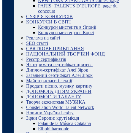
NEW YORK STARLIGHTS contest page
PARIS: TALENTS D’EUROPE, page du
concours
СУЗІР’Я КОНКУРСІВ
КОНКУРСИ В СВІТІ
Конкурси мистецтв в Японії
Конкурси мистецтв в Кореї
Реклама на сайті
SEO статті
СВЯТКОВЕ ПРИВІТАННЯ
НАЦІОНАЛЬНИЙ ТВОРЧИЙ ФОНД
Реєстр сертифікатів
Як отримати сертифікат призера
Диплом-сертифікат Алеї Зірок
Загальний сертифікат Алеї Зірок
Майстер-класи і лекції
Продати пісню, музику, картину
ДОПОМОГА ДІТЯМ УКРАЇНИ
ДОПОМОГТИ ТАЛАНТУ
Творча екосистема МУЗИКА
Constellation World Talent Network
Новини України і світу
Зірки Європи: круті місця
Palau de la Música Catalana
Elbphilharmonie