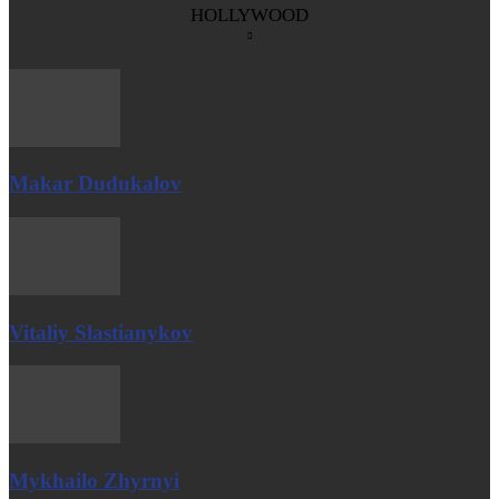
HOLLYWOOD
Makar Dudukalov
Vitaliy Slastianykov
Mykhailo Zhyrnyi