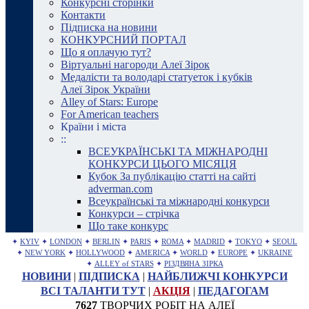
Конкурсні сторінки
Контакти
Підписка на новини
КОНКУРСНИЙ ПОРТАЛ
Що я оплачую тут?
Віртуальні нагороди Алеї Зірок
Медалісти та володарі статуеток і кубків
Алеї Зірок України
Alley of Stars: Europe
For American teachers
Країни і міста
::
ВСЕУКРАЇНСЬКІ ТА МІЖНАРОДНІ
КОНКУРСИ ЦЬОГО МІСЯЦЯ
Кубок За публікацію статті на сайті
adverman.com
Всеукраїнські та міжнародні конкурси
Конкурси – стрічка
Що таке конкурс
✦
KYIV
✦
LONDON
✦
BERLIN
✦
PARIS
✦
ROMA
✦
MADRID
✦
TOKYO
✦
SEOUL
✦
NEW YORK
✦
HOLLYWOOD
✦
AMERICA
✦
WORLD
✦
EUROPE
✦
UKRAINE
✦
ALLEY of STARS
✦
РІЗДВЯНА ЗІРКА
НОВИНИ
|
ПІДПИСКА
|
НАЙБЛИЖЧІ КОНКУРСИ
ВСІ ТАЛАНТИ ТУТ
|
АКЦІЯ
|
ПЕДАГОГАМ
7627
ТВОРЧИХ РОБІТ НА АЛЕЇ