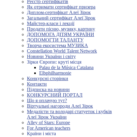
Реєстр сертифікатів
Як отримати сертифікат призера
Диплом-сертифікат Алеї Зірок
Загальний сертифікат Алеї Зірок
Майстер-класи і лекції
Продати пісню, музику, картину
ДОПОМОГА ДІТЯМ УКРАЇНИ
ДОПОМОГТИ ТАЛАНТУ
Творча екосистема МУЗИКА
Constellation World Talent Network
Новини України і світу
Зірки Європи: круті місця
Palau de la Música Catalana
Elbphilharmonie
Конкурсні сторінки
Контакти
Підписка на новини
КОНКУРСНИЙ ПОРТАЛ
Що я оплачую тут?
Віртуальні нагороди Алеї Зірок
Медалісти та володарі статуеток і кубків
Алеї Зірок України
Alley of Stars: Europe
For American teachers
Країни і міста