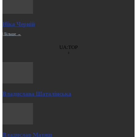
Ніка Черній
| Більше →
UA:TOP
Владислава Шаталінська
Владислав Матяш