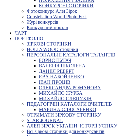
ПОЛОЖЕННЯ І ЗАЯВКА
КОНКУРСНІ СТОРІНКИ
Фотоконкурс Алеї Зірок
Constellation World Photo Fest
Журі конкурсів
Конкурсний портал
ЧАРТ
ПОРТФОЛІО
ЗІРКОВІ СТОРІНКИ
HOLLYWOOD-сторінки
ПЕРСОНАЛЬНІ КАТАЛОГИ ТАЛАНТІВ
БОРИС ПУГАЧ
ВАЛЕРІЯ ШКОЛЬНА
ДАНІІЛ РЕБЕРТ
ЄВА НАБОЙЧЕНКО
ІВАН ПРОЦІВ
ОЛЕКСАНДРА РОМАНОВА
МИХАЙЛО ЖУРБА
МИХАЙЛО СЛЄПУХІН
ПЕДАГОГІЧНІ КАТАЛОГИ ВЧИТЕЛІВ
МАРИНА СЛЮСАРЕНКО
ОТРИМАТИ ЗІРКОВУ СТОРІНКУ
STAR JOURNAL
АЛЕЯ ЗІРОК УКРАЇНИ: ІСТОРІЇ УСПІХУ
Всі зіркові сторінки для конкурсантів