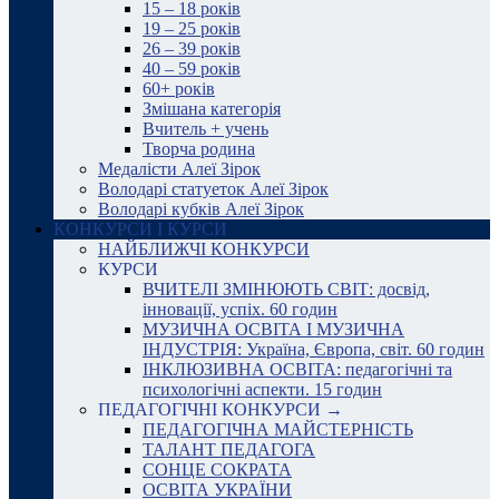
15 – 18 років
19 – 25 років
26 – 39 років
40 – 59 років
60+ років
Змішана категорія
Вчитель + учень
Творча родина
Медалісти Алеї Зірок
Володарі статуеток Алеї Зірок
Володарі кубків Алеї Зірок
КОНКУРСИ І КУРСИ
НАЙБЛИЖЧІ КОНКУРСИ
КУРСИ
ВЧИТЕЛІ ЗМІНЮЮТЬ СВІТ: досвід,
інновації, успіх. 60 годин
МУЗИЧНА ОСВІТА І МУЗИЧНА
ІНДУСТРІЯ: Україна, Європа, світ. 60 годин
ІНКЛЮЗИВНА ОСВІТА: педагогічні та
психологічні аспекти. 15 годин
ПЕДАГОГІЧНІ КОНКУРСИ →
ПЕДАГОГІЧНА МАЙСТЕРНІСТЬ
ТАЛАНТ ПЕДАГОГА
СОНЦЕ СОКРАТА
ОСВІТА УКРАЇНИ