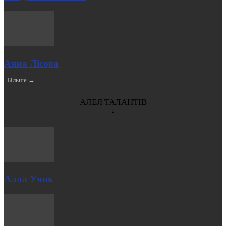
Анна Лісова
| Більше →
АЛЕЯ ТАЛАНТІВ
Алла Учик