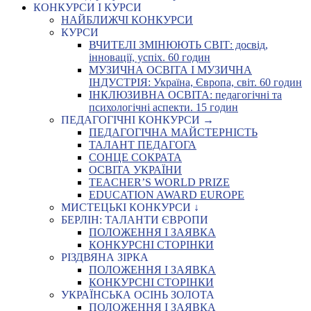
КОНКУРСИ І КУРСИ
НАЙБЛИЖЧІ КОНКУРСИ
КУРСИ
ВЧИТЕЛІ ЗМІНЮЮТЬ СВІТ: досвід,
інновації, успіх. 60 годин
МУЗИЧНА ОСВІТА І МУЗИЧНА
ІНДУСТРІЯ: Україна, Європа, світ. 60 годин
ІНКЛЮЗИВНА ОСВІТА: педагогічні та
психологічні аспекти. 15 годин
ПЕДАГОГІЧНІ КОНКУРСИ →
ПЕДАГОГІЧНА МАЙСТЕРНІСТЬ
ТАЛАНТ ПЕДАГОГА
СОНЦЕ СОКРАТА
ОСВІТА УКРАЇНИ
TEACHER’S WORLD PRIZE
EDUCATION AWARD EUROPE
МИСТЕЦЬКІ КОНКУРСИ ↓
БЕРЛІН: ТАЛАНТИ ЄВРОПИ
ПОЛОЖЕННЯ І ЗАЯВКА
КОНКУРСНІ СТОРІНКИ
РІЗДВЯНА ЗІРКА
ПОЛОЖЕННЯ І ЗАЯВКА
КОНКУРСНІ СТОРІНКИ
УКРАЇНСЬКА ОСІНЬ ЗОЛОТА
ПОЛОЖЕННЯ І ЗАЯВКА