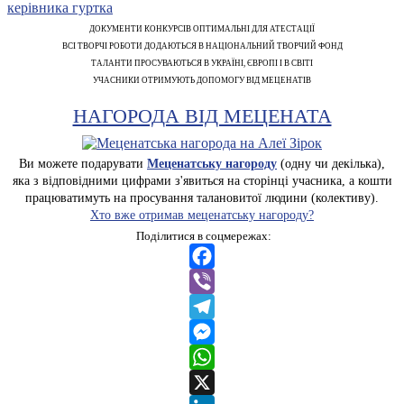
ДОКУМЕНТИ КОНКУРСІВ ОПТИМАЛЬНІ ДЛЯ АТЕСТАЦІЇ
ВСІ ТВОРЧІ РОБОТИ ДОДАЮТЬСЯ В НАЦІОНАЛЬНИЙ ТВОРЧИЙ ФОНД
ТАЛАНТИ ПРОСУВАЮТЬСЯ В УКРАЇНІ, ЄВРОПІ І В СВІТІ
УЧАСНИКИ ОТРИМУЮТЬ ДОПОМОГУ ВІД МЕЦЕНАТІВ
НАГОРОДА ВІД МЕЦЕНАТА
Ви можете подарувати
Меценатську нагороду
(одну чи декілька),
яка з відповідними цифрами з'явиться на сторінці учасника, а кошти
працюватимуть на просування талановитої людини (колективу).
Хто вже отримав меценатську нагороду?
Поділитися в соцмережах:
Facebook
Viber
Telegram
Messenger
WhatsApp