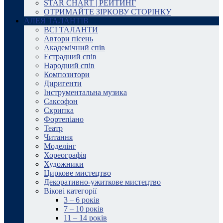
STAR CHART | РЕЙТИНГ
ОТРИМАЙТЕ ЗІРКОВУ СТОРІНКУ
АЛЕЯ ТАЛАНТІВ
ВСІ ТАЛАНТИ
Автори пісень
Академічний спів
Естрадний спів
Народний спів
Композитори
Диригенти
Інструментальна музика
Саксофон
Скрипка
Фортепіано
Театр
Читання
Моделінг
Хореографія
Художники
Циркове мистецтво
Декоративно-ужиткове мистецтво
Вікові категорії
3 – 6 років
7 – 10 років
11 – 14 років