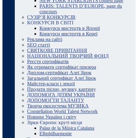
NEW YORK STARLIGHTS contest page
PARIS: TALENTS D’EUROPE, page du
concours
СУЗІР’Я КОНКУРСІВ
КОНКУРСИ В СВІТІ
Конкурси мистецтв в Японії
Конкурси мистецтв в Кореї
Реклама на сайті
SEO статті
СВЯТКОВЕ ПРИВІТАННЯ
НАЦІОНАЛЬНИЙ ТВОРЧИЙ ФОНД
Реєстр сертифікатів
Як отримати сертифікат призера
Диплом-сертифікат Алеї Зірок
Загальний сертифікат Алеї Зірок
Майстер-класи і лекції
Продати пісню, музику, картину
ДОПОМОГА ДІТЯМ УКРАЇНИ
ДОПОМОГТИ ТАЛАНТУ
Творча екосистема МУЗИКА
Constellation World Talent Network
Новини України і світу
Зірки Європи: круті місця
Palau de la Música Catalana
Elbphilharmonie