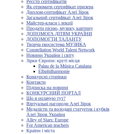
Реєстр сертифікатів
Як отримати сертифікат призера
Диплом-сертифікат Алеї Зірок
Загальний сертифікат Алеї Зірок
Майстер-класи і лекції
Продати пісню, музику, картину
ДОПОМОГА ДІТЯМ УКРАЇНИ
ДОПОМОГТИ ТАЛАНТУ
Творча екосистема МУЗИКА
Constellation World Talent Network
Новини України і світу
Зірки Європи: круті місця
Palau de la Música Catalana
Elbphilharmonie
Конкурсні сторінки
Контакти
Підписка на новини
КОНКУРСНИЙ ПОРТАЛ
Що я оплачую тут?
Віртуальні нагороди Алеї Зірок
Медалісти та володарі статуеток і кубків
Алеї Зірок України
Alley of Stars: Europe
For American teachers
Країни і міста