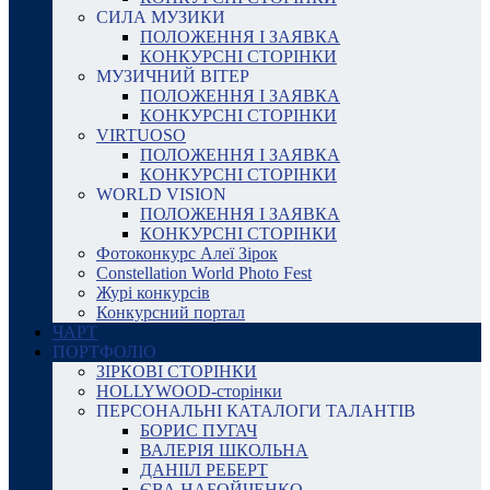
СИЛА МУЗИКИ
ПОЛОЖЕННЯ І ЗАЯВКА
КОНКУРСНІ СТОРІНКИ
МУЗИЧНИЙ ВІТЕР
ПОЛОЖЕННЯ І ЗАЯВКА
КОНКУРСНІ СТОРІНКИ
VIRTUOSO
ПОЛОЖЕННЯ І ЗАЯВКА
КОНКУРСНІ СТОРІНКИ
WORLD VISION
ПОЛОЖЕННЯ І ЗАЯВКА
КОНКУРСНІ СТОРІНКИ
Фотоконкурс Алеї Зірок
Constellation World Photo Fest
Журі конкурсів
Конкурсний портал
ЧАРТ
ПОРТФОЛІО
ЗІРКОВІ СТОРІНКИ
HOLLYWOOD-сторінки
ПЕРСОНАЛЬНІ КАТАЛОГИ ТАЛАНТІВ
БОРИС ПУГАЧ
ВАЛЕРІЯ ШКОЛЬНА
ДАНІІЛ РЕБЕРТ
ЄВА НАБОЙЧЕНКО