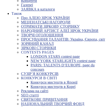
Концерти
Галереї
ЗАЯВКА в каталоги
Також
Про АЛЕЮ ЗІРОК УКРАЇНИ
МЕЦЕНАТСЬКІ НАГОРОДИ
ОТРИМАТИ ЗІРКОВУ СТОРІНКУ
НАРОДНИЙ АРТИСТ АЛЕЇ ЗІРОК УКРАЇНИ
ТВОРЧІ ОГОЛОШЕННЯ
ПРОСУВАННЯ ТАЛАНТІВ: Україна, Європа, світ
ЗОРЯНИЙ КАНАЛ
ЗІРКОВІ СТОРІНКИ
CONTESTS PAGES
LONDON STARS contest page
NEW YORK STARLIGHTS contest page
PARIS: TALENTS D’EUROPE, page du
concours
СУЗІР’Я КОНКУРСІВ
КОНКУРСИ В СВІТІ
Конкурси мистецтв в Японії
Конкурси мистецтв в Кореї
Реклама на сайті
SEO статті
СВЯТКОВЕ ПРИВІТАННЯ
НАЦІОНАЛЬНИЙ ТВОРЧИЙ ФОНД