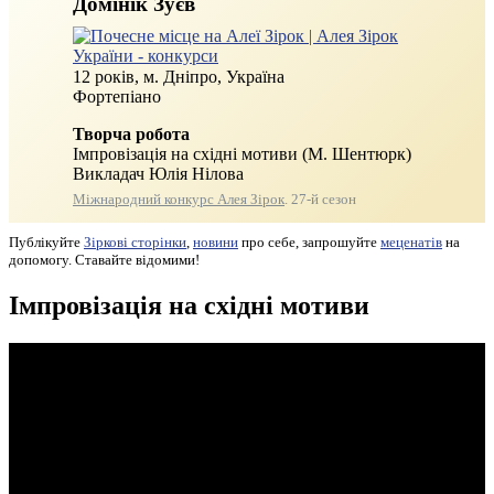
Домінік Зуєв
12 років, м. Дніпро, Україна
Фортепіано
Творча робота
Імпровізація на східні мотиви (М. Шентюрк)
Викладач Юлія Нілова
Міжнародний конкурс Алея Зірок
. 27‑й сезон
Публікуйте
Зіркові сторінки
,
новини
про себе, запрошуйте
меценатів
на
допомогу. Ставайте відомими!
Імпровізація на східні мотиви