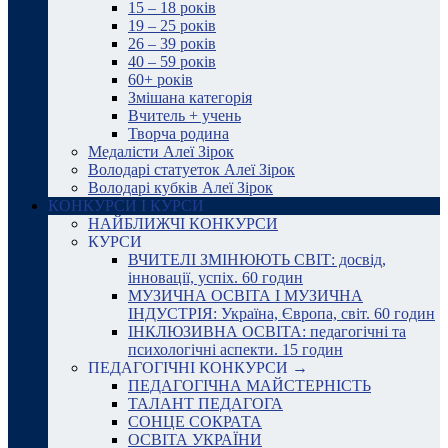
15 – 18 років
19 – 25 років
26 – 39 років
40 – 59 років
60+ років
Змішана категорія
Вчитель + учень
Творча родина
Медалісти Алеї Зірок
Володарі статуеток Алеї Зірок
Володарі кубків Алеї Зірок
КОНКУРСИ І КУРСИ
НАЙБЛИЖЧІ КОНКУРСИ
КУРСИ
ВЧИТЕЛІ ЗМІНЮЮТЬ СВІТ: досвід,
інновації, успіх. 60 годин
МУЗИЧНА ОСВІТА І МУЗИЧНА
ІНДУСТРІЯ: Україна, Європа, світ. 60 годин
ІНКЛЮЗИВНА ОСВІТА: педагогічні та
психологічні аспекти. 15 годин
ПЕДАГОГІЧНІ КОНКУРСИ →
ПЕДАГОГІЧНА МАЙСТЕРНІСТЬ
ТАЛАНТ ПЕДАГОГА
СОНЦЕ СОКРАТА
ОСВІТА УКРАЇНИ