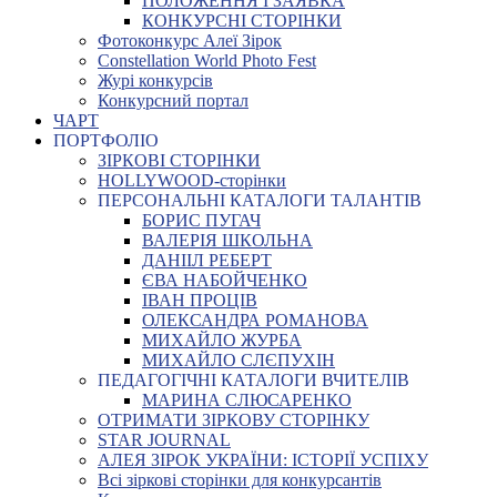
ПОЛОЖЕННЯ І ЗАЯВКА
КОНКУРСНІ СТОРІНКИ
Фотоконкурс Алеї Зірок
Constellation World Photo Fest
Журі конкурсів
Конкурсний портал
ЧАРТ
ПОРТФОЛІО
ЗІРКОВІ СТОРІНКИ
HOLLYWOOD-сторінки
ПЕРСОНАЛЬНІ КАТАЛОГИ ТАЛАНТІВ
БОРИС ПУГАЧ
ВАЛЕРІЯ ШКОЛЬНА
ДАНІІЛ РЕБЕРТ
ЄВА НАБОЙЧЕНКО
ІВАН ПРОЦІВ
ОЛЕКСАНДРА РОМАНОВА
МИХАЙЛО ЖУРБА
МИХАЙЛО СЛЄПУХІН
ПЕДАГОГІЧНІ КАТАЛОГИ ВЧИТЕЛІВ
МАРИНА СЛЮСАРЕНКО
ОТРИМАТИ ЗІРКОВУ СТОРІНКУ
STAR JOURNAL
АЛЕЯ ЗІРОК УКРАЇНИ: ІСТОРІЇ УСПІХУ
Всі зіркові сторінки для конкурсантів