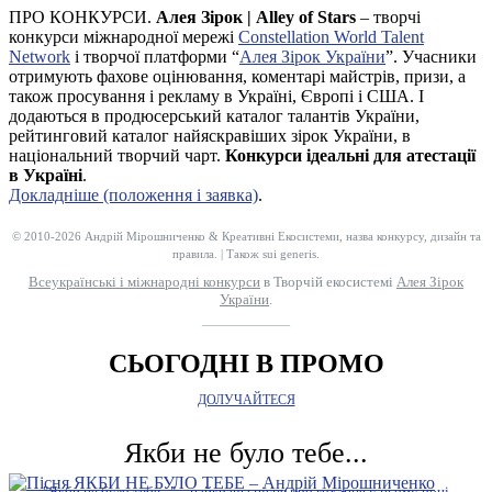
ПРО КОНКУРСИ.
Алея Зірок | Alley of Stars
– творчі
конкурси міжнародної мережі
Constellation World Talent
Network
і творчої платформи “
Алея Зірок України
”. Учасники
отримують фахове оцінювання, коментарі майстрів, призи, а
також просування і рекламу в Україні, Європі і США. І
додаються в продюсерський каталог талантів України,
рейтинговий каталог найяскравіших зірок України, в
національний творчий чарт.
Конкурси ідеальні для атестації
в Україні
.
Докладніше (положення і заявка)
.
© 2010-2026 Андрій Мірошниченко & Креативні Екосистеми, назва конкурсу, дизайн та
правила. | Також sui generis.
Всеукраїнські і міжнародні конкурси
в Творчій екосистемі
Алея Зірок
України
.
__________
СЬОГОДНІ В ПРОМО
ДОЛУЧАЙТЕСЯ
Якби не було тебе...
"Якби не було тебе..." – найкраща пісня про кохання у цьому році