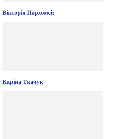
Вікторія Пархомей
Каріна Ткачук