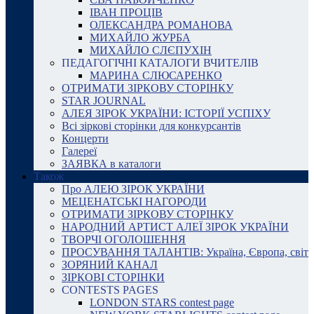
ІВАН ПРОЦІВ
ОЛЕКСАНДРА РОМАНОВА
МИХАЙЛО ЖУРБА
МИХАЙЛО СЛЄПУХІН
ПЕДАГОГІЧНІ КАТАЛОГИ ВЧИТЕЛІВ
МАРИНА СЛЮСАРЕНКО
ОТРИМАТИ ЗІРКОВУ СТОРІНКУ
STAR JOURNAL
АЛЕЯ ЗІРОК УКРАЇНИ: ІСТОРІЇ УСПІХУ
Всі зіркові сторінки для конкурсантів
Концерти
Галереї
ЗАЯВКА в каталоги
Також
Про АЛЕЮ ЗІРОК УКРАЇНИ
МЕЦЕНАТСЬКІ НАГОРОДИ
ОТРИМАТИ ЗІРКОВУ СТОРІНКУ
НАРОДНИЙ АРТИСТ АЛЕЇ ЗІРОК УКРАЇНИ
ТВОРЧІ ОГОЛОШЕННЯ
ПРОСУВАННЯ ТАЛАНТІВ: Україна, Європа, світ
ЗОРЯНИЙ КАНАЛ
ЗІРКОВІ СТОРІНКИ
CONTESTS PAGES
LONDON STARS contest page