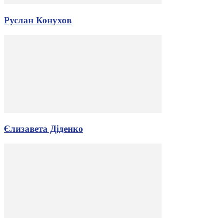
Руслан Конухов
Єлизавета Діденко