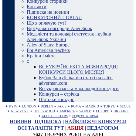
Конкурсні сторінки
Контакти
Підписка на новини
КОНКУРСНИЙ ПОРТАЛ
Що я оплачую тут?
Віртуальні нагороди Алеї Зірок
Медалісти та володарі статуеток і кубків
Алеї Зірок України
Alley of Stars: Europe
For American teachers
Країни і міста
::
ВСЕУКРАЇНСЬКІ ТА МІЖНАРОДНІ
КОНКУРСИ ЦЬОГО МІСЯЦЯ
Кубок За публікацію статті на сайті
adverman.com
Всеукраїнські та міжнародні конкурси
Конкурси – стрічка
Що таке конкурс
✦
KYIV
✦
LONDON
✦
BERLIN
✦
PARIS
✦
ROMA
✦
MADRID
✦
TOKYO
✦
SEOUL
✦
NEW YORK
✦
HOLLYWOOD
✦
AMERICA
✦
WORLD
✦
EUROPE
✦
UKRAINE
✦
ALLEY of STARS
✦
РІЗДВЯНА ЗІРКА
НОВИНИ
|
ПІДПИСКА
|
НАЙБЛИЖЧІ КОНКУРСИ
ВСІ ТАЛАНТИ ТУТ
|
АКЦІЯ
|
ПЕДАГОГАМ
7627
ТВОРЧИХ РОБІТ НА АЛЕЇ