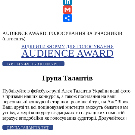
X
LinkedIn
Gmail
Share
AUDIENCE AWARD: ГОЛОСУВАННЯ ЗА УЧАСНИКІВ
(натисніть)
ВІДКРИТИ ФОРМУ ДЛЯ ГОЛОСУВАННЯ
AUDIENCE AWARD
ВЗЯТИ УЧАСТЬ В КОНКУРСІ
Група Талантів
Публікуйте в фейсбук-групі Алея Талантів України ваші фото
з призами наших конкурсів, а також посилання на ваші
персональні конкурсні сторінки, розміщені тут, на Алеї Зірок.
Ваші друзі та всі поціновувачі мистецтв зможуть бажати вам
успіху, а журі конкурсу глядацьких та слухацьких симпатій
зарахує вподобайки як голосування аудиторії. Долучайтеся
↓
ГРУПА ТАЛАНТІВ ТУТ