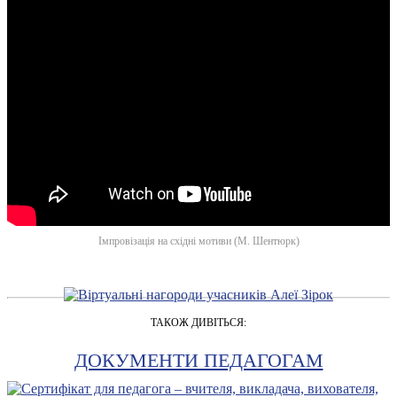
Імпровізація на східні мотиви (М. Шентюрк)
ТАКОЖ ДИВІТЬСЯ:
ДОКУМЕНТИ ПЕДАГОГАМ