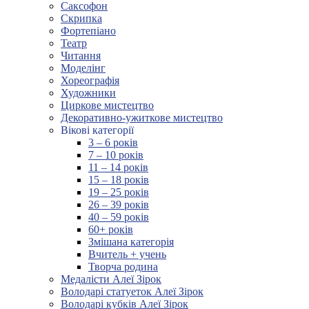
Саксофон
Скрипка
Фортепіано
Театр
Читання
Моделінг
Хореографія
Художники
Циркове мистецтво
Декоративно-ужиткове мистецтво
Вікові категорії
3 – 6 років
7 – 10 років
11 – 14 років
15 – 18 років
19 – 25 років
26 – 39 років
40 – 59 років
60+ років
Змішана категорія
Вчитель + учень
Творча родина
Медалісти Алеї Зірок
Володарі статуеток Алеї Зірок
Володарі кубків Алеї Зірок