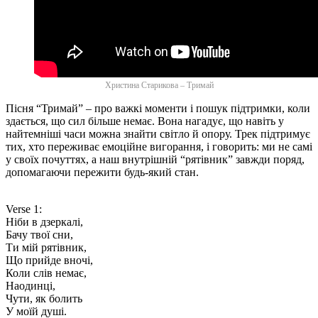
Христина Старикова – Тримай
Пісня “Тримай” – про важкі моменти і пошук підтримки, коли
здається, що сил більше немає. Вона нагадує, що навіть у
найтемніші часи можна знайти світло й опору. Трек підтримує
тих, хто переживає емоційне вигорання, і говорить: ми не самі
у своїх почуттях, а наш внутрішній “рятівник” завжди поряд,
допомагаючи пережити будь-який стан.
Verse 1:
Ніби в дзеркалі,
Бачу твої сни,
Ти мій рятівник,
Що прийде вночі,
Коли слів немає,
Наодинці,
Чути, як болить
У моїй душі.