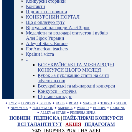
Конкурсні сторінки
Контакти
Підписка на новини
КОНКУРСНИЙ ПОРТАЛ
Що я оплачую тут?
Віртуальні нагороди Алеї Зірок
Медалісти та володарі статуеток і кубків
Алеї Зірок України
Alley of Stars: Europe
For American teachers
Країни і міста
::
ВСЕУКРАЇНСЬКІ ТА МІЖНАРОДНІ
КОНКУРСИ ЦЬОГО МІСЯЦЯ
Кубок За публікацію статті на сайті
adverman.com
Всеукраїнські та міжнародні конкурси
Конкурси – стрічка
Що таке конкурс
✦
KYIV
✦
LONDON
✦
BERLIN
✦
PARIS
✦
ROMA
✦
MADRID
✦
TOKYO
✦
SEOUL
✦
NEW YORK
✦
HOLLYWOOD
✦
AMERICA
✦
WORLD
✦
EUROPE
✦
UKRAINE
✦
ALLEY of STARS
✦
РІЗДВЯНА ЗІРКА
НОВИНИ
|
ПІДПИСКА
|
НАЙБЛИЖЧІ КОНКУРСИ
ВСІ ТАЛАНТИ ТУТ
|
АКЦІЯ
|
ПЕДАГОГАМ
7627
ТВОРЧИХ РОБІТ НА АЛЕЇ