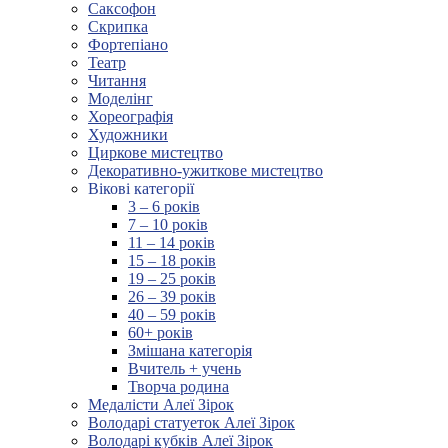
Саксофон
Скрипка
Фортепіано
Театр
Читання
Моделінг
Хореографія
Художники
Циркове мистецтво
Декоративно-ужиткове мистецтво
Вікові категорії
3 – 6 років
7 – 10 років
11 – 14 років
15 – 18 років
19 – 25 років
26 – 39 років
40 – 59 років
60+ років
Змішана категорія
Вчитель + учень
Творча родина
Медалісти Алеї Зірок
Володарі статуеток Алеї Зірок
Володарі кубків Алеї Зірок