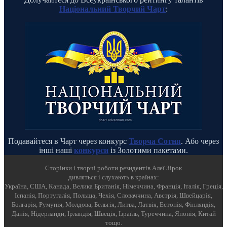
Національний Творчий Чарт
:
Подавайтеся в Чарт через конкурс
Творча Сотня
. Або через
інші наші
конкурси
із Золотими пакетами.
Cторінки і творчі роботи резидентів Алеї Зірок
дивляться і слухають в країнах:
Україна, США, Канада, Велика Британія, Німеччина, Франція, Італія, Греція,
Іспанія, Португалія, Польща, Чехія, Словаччина, Австрія, Швейцарія,
Болгарія, Румунія, Молдова, Бельгія, Литва, Латвія, Естонія, Фінляндія,
Данія, Нідерланди, Ірландія, Швеція, Ізраїль, Туреччина, Японія, Китай
тощо.