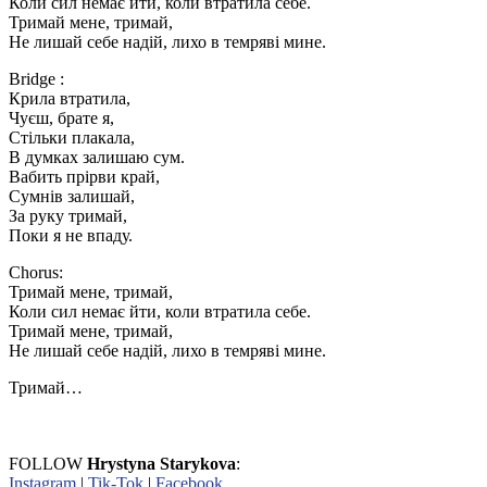
Коли сил немає йти, коли втратила себе.
Тримай мене, тримай,
Не лишай себе надій, лихо в темряві мине.
Bridge :
Крила втратила,
Чуєш, брате я,
Стільки плакала,
В думках залишаю сум.
Вабить прірви край,
Сумнів залишай,
За руку тримай,
Поки я не впаду.
Chorus:
Тримай мене, тримай,
Коли сил немає йти, коли втратила себе.
Тримай мене, тримай,
Не лишай себе надій, лихо в темряві мине.
Тримай…
FOLLOW
Hrystyna Starykova
:
Instagram
|
Tik-Tok
|
Facebook