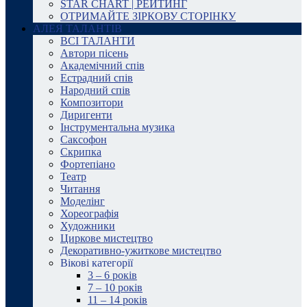
STAR CHART | РЕЙТИНГ
ОТРИМАЙТЕ ЗІРКОВУ СТОРІНКУ
АЛЕЯ ТАЛАНТІВ
ВСІ ТАЛАНТИ
Автори пісень
Академічний спів
Естрадний спів
Народний спів
Композитори
Диригенти
Інструментальна музика
Саксофон
Скрипка
Фортепіано
Театр
Читання
Моделінг
Хореографія
Художники
Циркове мистецтво
Декоративно-ужиткове мистецтво
Вікові категорії
3 – 6 років
7 – 10 років
11 – 14 років