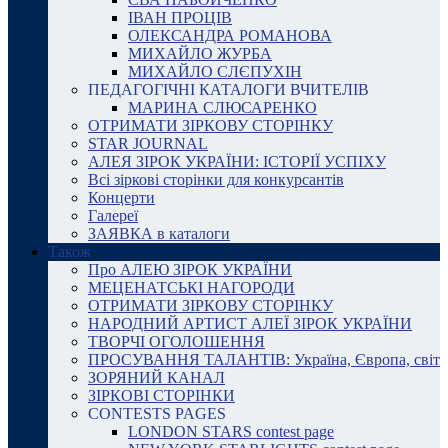
ІВАН ПРОЦІВ
ОЛЕКСАНДРА РОМАНОВА
МИХАЙЛО ЖУРБА
МИХАЙЛО СЛЄПУХІН
ПЕДАГОГІЧНІ КАТАЛОГИ ВЧИТЕЛІВ
МАРИНА СЛЮСАРЕНКО
ОТРИМАТИ ЗІРКОВУ СТОРІНКУ
STAR JOURNAL
АЛЕЯ ЗІРОК УКРАЇНИ: ІСТОРІЇ УСПІХУ
Всі зіркові сторінки для конкурсантів
Концерти
Галереї
ЗАЯВКА в каталоги
Також
Про АЛЕЮ ЗІРОК УКРАЇНИ
МЕЦЕНАТСЬКІ НАГОРОДИ
ОТРИМАТИ ЗІРКОВУ СТОРІНКУ
НАРОДНИЙ АРТИСТ АЛЕЇ ЗІРОК УКРАЇНИ
ТВОРЧІ ОГОЛОШЕННЯ
ПРОСУВАННЯ ТАЛАНТІВ: Україна, Європа, світ
ЗОРЯНИЙ КАНАЛ
ЗІРКОВІ СТОРІНКИ
CONTESTS PAGES
LONDON STARS contest page