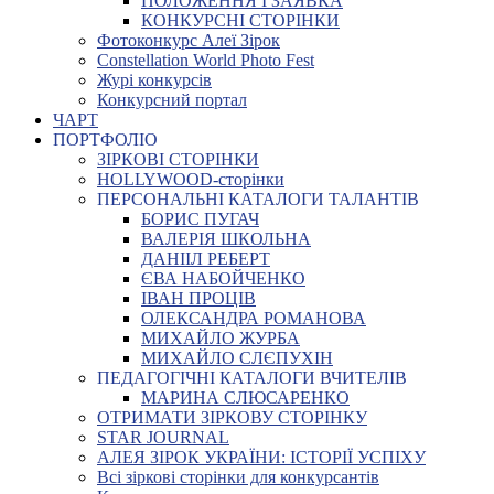
ПОЛОЖЕННЯ І ЗАЯВКА
КОНКУРСНІ СТОРІНКИ
Фотоконкурс Алеї Зірок
Constellation World Photo Fest
Журі конкурсів
Конкурсний портал
ЧАРТ
ПОРТФОЛІО
ЗІРКОВІ СТОРІНКИ
HOLLYWOOD-сторінки
ПЕРСОНАЛЬНІ КАТАЛОГИ ТАЛАНТІВ
БОРИС ПУГАЧ
ВАЛЕРІЯ ШКОЛЬНА
ДАНІІЛ РЕБЕРТ
ЄВА НАБОЙЧЕНКО
ІВАН ПРОЦІВ
ОЛЕКСАНДРА РОМАНОВА
МИХАЙЛО ЖУРБА
МИХАЙЛО СЛЄПУХІН
ПЕДАГОГІЧНІ КАТАЛОГИ ВЧИТЕЛІВ
МАРИНА СЛЮСАРЕНКО
ОТРИМАТИ ЗІРКОВУ СТОРІНКУ
STAR JOURNAL
АЛЕЯ ЗІРОК УКРАЇНИ: ІСТОРІЇ УСПІХУ
Всі зіркові сторінки для конкурсантів