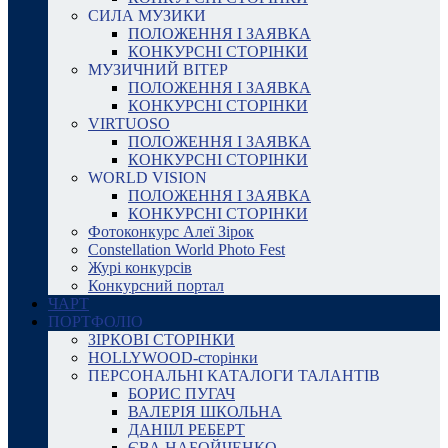
СИЛА МУЗИКИ
ПОЛОЖЕННЯ І ЗАЯВКА
КОНКУРСНІ СТОРІНКИ
МУЗИЧНИЙ ВІТЕР
ПОЛОЖЕННЯ І ЗАЯВКА
КОНКУРСНІ СТОРІНКИ
VIRTUOSO
ПОЛОЖЕННЯ І ЗАЯВКА
КОНКУРСНІ СТОРІНКИ
WORLD VISION
ПОЛОЖЕННЯ І ЗАЯВКА
КОНКУРСНІ СТОРІНКИ
Фотоконкурс Алеї Зірок
Constellation World Photo Fest
Журі конкурсів
Конкурсний портал
ЧАРТ
ПОРТФОЛІО
ЗІРКОВІ СТОРІНКИ
HOLLYWOOD-сторінки
ПЕРСОНАЛЬНІ КАТАЛОГИ ТАЛАНТІВ
БОРИС ПУГАЧ
ВАЛЕРІЯ ШКОЛЬНА
ДАНІІЛ РЕБЕРТ
ЄВА НАБОЙЧЕНКО