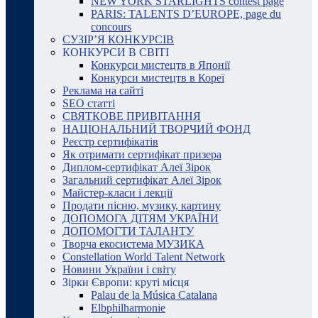
NEW YORK STARLIGHTS contest page
PARIS: TALENTS D’EUROPE, page du
concours
СУЗІР’Я КОНКУРСІВ
КОНКУРСИ В СВІТІ
Конкурси мистецтв в Японії
Конкурси мистецтв в Кореї
Реклама на сайті
SEO статті
СВЯТКОВЕ ПРИВІТАННЯ
НАЦІОНАЛЬНИЙ ТВОРЧИЙ ФОНД
Реєстр сертифікатів
Як отримати сертифікат призера
Диплом-сертифікат Алеї Зірок
Загальний сертифікат Алеї Зірок
Майстер-класи і лекції
Продати пісню, музику, картину
ДОПОМОГА ДІТЯМ УКРАЇНИ
ДОПОМОГТИ ТАЛАНТУ
Творча екосистема МУЗИКА
Constellation World Talent Network
Новини України і світу
Зірки Європи: круті місця
Palau de la Música Catalana
Elbphilharmonie