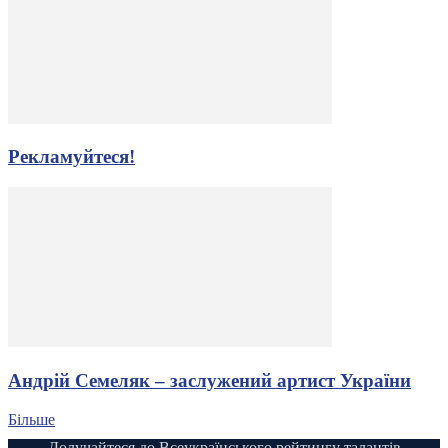
Рекламуйтеся!
Андрій Семеляк – заслужений артист України
Більше
Долучайтеся до Всеукраїнського рейтингу талантів