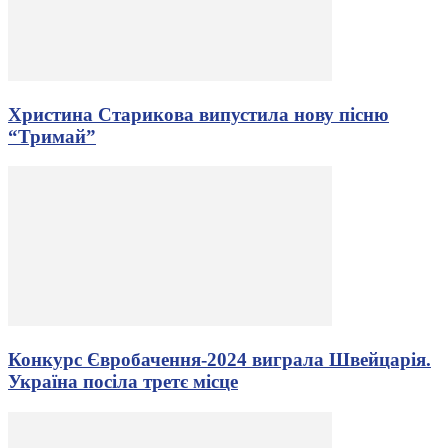
Христина Старикова випустила нову пісню
“Тримай”
Конкурс Євробачення-2024 виграла Швейцарія.
Україна посіла третє місце