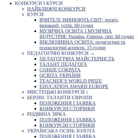
КОНКУРСИ І КУРСИ
НАЙБЛИЖЧІ КОНКУРСИ
КУРСИ
ВЧИТЕЛІ ЗМІНЮЮТЬ СВІТ: досвід,
інновації, успіх. 60 годин
МУЗИЧНА ОСВІТА І МУЗИЧНА
ІНДУСТРІЯ: Україна, Європа, світ. 60 годин
ІНКЛЮЗИВНА ОСВІТА: педагогічні та
психологічні аспекти. 15 годин
ПЕДАГОГІЧНІ КОНКУРСИ →
ПЕДАГОГІЧНА МАЙСТЕРНІСТЬ
ТАЛАНТ ПЕДАГОГА
СОНЦЕ СОКРАТА
ОСВІТА УКРАЇНИ
TEACHER’S WORLD PRIZE
EDUCATION AWARD EUROPE
МИСТЕЦЬКІ КОНКУРСИ ↓
БЕРЛІН: ТАЛАНТИ ЄВРОПИ
ПОЛОЖЕННЯ І ЗАЯВКА
КОНКУРСНІ СТОРІНКИ
РІЗДВЯНА ЗІРКА
ПОЛОЖЕННЯ І ЗАЯВКА
КОНКУРСНІ СТОРІНКИ
УКРАЇНСЬКА ОСІНЬ ЗОЛОТА
ПОЛОЖЕННЯ І ЗАЯВКА