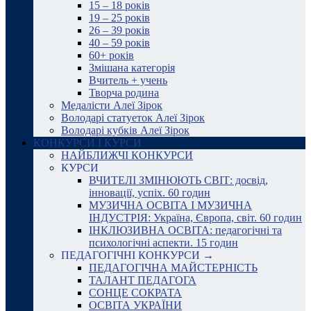
15 – 18 років
19 – 25 років
26 – 39 років
40 – 59 років
60+ років
Змішана категорія
Вчитель + учень
Творча родина
Медалісти Алеї Зірок
Володарі статуеток Алеї Зірок
Володарі кубків Алеї Зірок
КОНКУРСИ І КУРСИ
НАЙБЛИЖЧІ КОНКУРСИ
КУРСИ
ВЧИТЕЛІ ЗМІНЮЮТЬ СВІТ: досвід,
інновації, успіх. 60 годин
МУЗИЧНА ОСВІТА І МУЗИЧНА
ІНДУСТРІЯ: Україна, Європа, світ. 60 годин
ІНКЛЮЗИВНА ОСВІТА: педагогічні та
психологічні аспекти. 15 годин
ПЕДАГОГІЧНІ КОНКУРСИ →
ПЕДАГОГІЧНА МАЙСТЕРНІСТЬ
ТАЛАНТ ПЕДАГОГА
СОНЦЕ СОКРАТА
ОСВІТА УКРАЇНИ