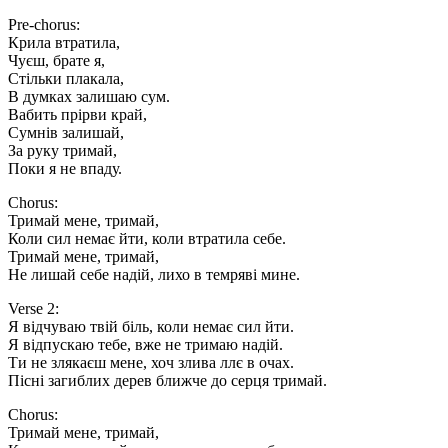
Pre-chorus:
Крила втратила,
Чуєш, брате я,
Стільки плакала,
В думках залишаю сум.
Вабить прірви край,
Сумнів залишай,
За руку тримай,
Поки я не впаду.
Chorus:
Тримай мене, тримай,
Коли сил немає йти, коли втратила себе.
Тримай мене, тримай,
Не лишай себе надій, лихо в темряві мине.
Verse 2:
Я відчуваю твій біль, коли немає сил йти.
Я відпускаю тебе, вже не тримаю надій.
Ти не злякаєш мене, хоч злива ллє в очах.
Пісні загиблих дерев ближче до серця тримай.
Chorus:
Тримай мене, тримай,