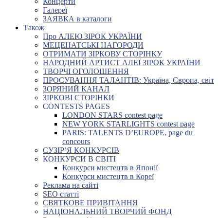
Концерти
Галереї
ЗАЯВКА в каталоги
Також
Про АЛЕЮ ЗІРОК УКРАЇНИ
МЕЦЕНАТСЬКІ НАГОРОДИ
ОТРИМАТИ ЗІРКОВУ СТОРІНКУ
НАРОДНИЙ АРТИСТ АЛЕЇ ЗІРОК УКРАЇНИ
ТВОРЧІ ОГОЛОШЕННЯ
ПРОСУВАННЯ ТАЛАНТІВ: Україна, Європа, світ
ЗОРЯНИЙ КАНАЛ
ЗІРКОВІ СТОРІНКИ
CONTESTS PAGES
LONDON STARS contest page
NEW YORK STARLIGHTS contest page
PARIS: TALENTS D’EUROPE, page du
concours
СУЗІР’Я КОНКУРСІВ
КОНКУРСИ В СВІТІ
Конкурси мистецтв в Японії
Конкурси мистецтв в Кореї
Реклама на сайті
SEO статті
СВЯТКОВЕ ПРИВІТАННЯ
НАЦІОНАЛЬНИЙ ТВОРЧИЙ ФОНД