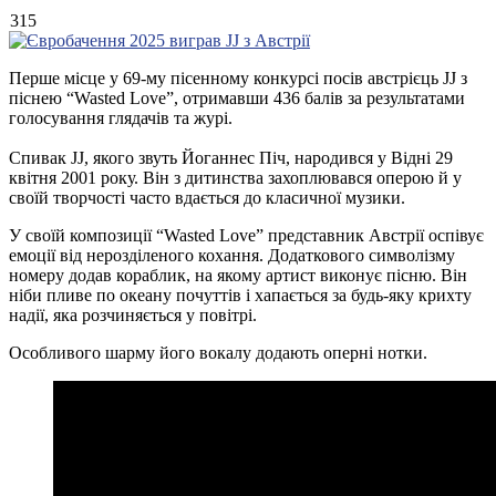
315
Перше місце у 69-му пісенному конкурсі посів австрієць JJ з
піснею “Wasted Love”, отримавши 436 балів за результатами
голосування глядачів та журі.
Спивак JJ, якого звуть Йоганнес Піч, народився у Відні 29
квітня 2001 року. Він з дитинства захоплювався оперою й у
своїй творчості часто вдається до класичної музики.
У своїй композиції “Wasted Love” представник Австрії оспівує
емоції від нерозділеного кохання. Додаткового символізму
номеру додав кораблик, на якому артист виконує пісню. Він
ніби пливе по океану почуттів і хапається за будь-яку крихту
надії, яка розчиняється у повітрі.
Особливого шарму його вокалу додають оперні нотки.