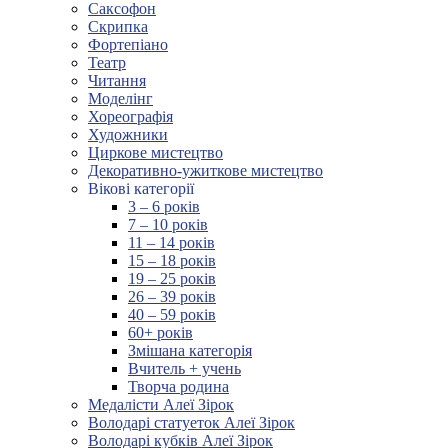
Саксофон
Скрипка
Фортепіано
Театр
Читання
Моделінг
Хореографія
Художники
Циркове мистецтво
Декоративно-ужиткове мистецтво
Вікові категорії
3 – 6 років
7 – 10 років
11 – 14 років
15 – 18 років
19 – 25 років
26 – 39 років
40 – 59 років
60+ років
Змішана категорія
Вчитель + учень
Творча родина
Медалісти Алеї Зірок
Володарі статуеток Алеї Зірок
Володарі кубків Алеї Зірок