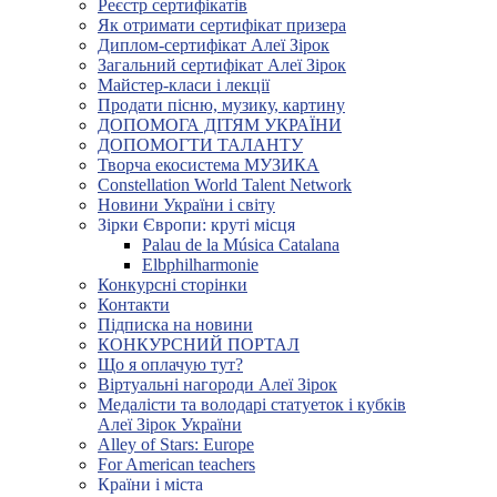
Реєстр сертифікатів
Як отримати сертифікат призера
Диплом-сертифікат Алеї Зірок
Загальний сертифікат Алеї Зірок
Майстер-класи і лекції
Продати пісню, музику, картину
ДОПОМОГА ДІТЯМ УКРАЇНИ
ДОПОМОГТИ ТАЛАНТУ
Творча екосистема МУЗИКА
Constellation World Talent Network
Новини України і світу
Зірки Європи: круті місця
Palau de la Música Catalana
Elbphilharmonie
Конкурсні сторінки
Контакти
Підписка на новини
КОНКУРСНИЙ ПОРТАЛ
Що я оплачую тут?
Віртуальні нагороди Алеї Зірок
Медалісти та володарі статуеток і кубків
Алеї Зірок України
Alley of Stars: Europe
For American teachers
Країни і міста