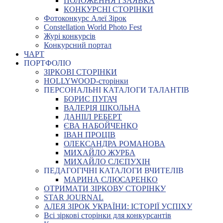
ПОЛОЖЕННЯ І ЗАЯВКА
КОНКУРСНІ СТОРІНКИ
Фотоконкурс Алеї Зірок
Constellation World Photo Fest
Журі конкурсів
Конкурсний портал
ЧАРТ
ПОРТФОЛІО
ЗІРКОВІ СТОРІНКИ
HOLLYWOOD-сторінки
ПЕРСОНАЛЬНІ КАТАЛОГИ ТАЛАНТІВ
БОРИС ПУГАЧ
ВАЛЕРІЯ ШКОЛЬНА
ДАНІІЛ РЕБЕРТ
ЄВА НАБОЙЧЕНКО
ІВАН ПРОЦІВ
ОЛЕКСАНДРА РОМАНОВА
МИХАЙЛО ЖУРБА
МИХАЙЛО СЛЄПУХІН
ПЕДАГОГІЧНІ КАТАЛОГИ ВЧИТЕЛІВ
МАРИНА СЛЮСАРЕНКО
ОТРИМАТИ ЗІРКОВУ СТОРІНКУ
STAR JOURNAL
АЛЕЯ ЗІРОК УКРАЇНИ: ІСТОРІЇ УСПІХУ
Всі зіркові сторінки для конкурсантів