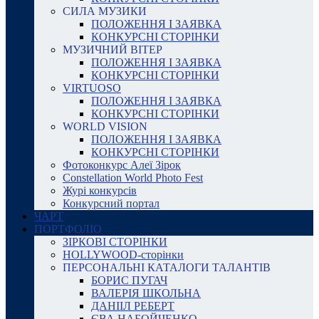
СИЛА МУЗИКИ
ПОЛОЖЕННЯ І ЗАЯВКА
КОНКУРСНІ СТОРІНКИ
МУЗИЧНИЙ ВІТЕР
ПОЛОЖЕННЯ І ЗАЯВКА
КОНКУРСНІ СТОРІНКИ
VIRTUOSO
ПОЛОЖЕННЯ І ЗАЯВКА
КОНКУРСНІ СТОРІНКИ
WORLD VISION
ПОЛОЖЕННЯ І ЗАЯВКА
КОНКУРСНІ СТОРІНКИ
Фотоконкурс Алеї Зірок
Constellation World Photo Fest
Журі конкурсів
Конкурсний портал
ЧАРТ
ПОРТФОЛІО
ЗІРКОВІ СТОРІНКИ
HOLLYWOOD-сторінки
ПЕРСОНАЛЬНІ КАТАЛОГИ ТАЛАНТІВ
БОРИС ПУГАЧ
ВАЛЕРІЯ ШКОЛЬНА
ДАНІІЛ РЕБЕРТ
ЄВА НАБОЙЧЕНКО