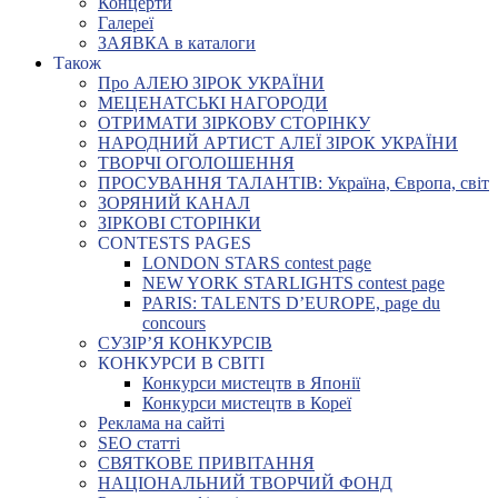
Концерти
Галереї
ЗАЯВКА в каталоги
Також
Про АЛЕЮ ЗІРОК УКРАЇНИ
МЕЦЕНАТСЬКІ НАГОРОДИ
ОТРИМАТИ ЗІРКОВУ СТОРІНКУ
НАРОДНИЙ АРТИСТ АЛЕЇ ЗІРОК УКРАЇНИ
ТВОРЧІ ОГОЛОШЕННЯ
ПРОСУВАННЯ ТАЛАНТІВ: Україна, Європа, світ
ЗОРЯНИЙ КАНАЛ
ЗІРКОВІ СТОРІНКИ
CONTESTS PAGES
LONDON STARS contest page
NEW YORK STARLIGHTS contest page
PARIS: TALENTS D’EUROPE, page du
concours
СУЗІР’Я КОНКУРСІВ
КОНКУРСИ В СВІТІ
Конкурси мистецтв в Японії
Конкурси мистецтв в Кореї
Реклама на сайті
SEO статті
СВЯТКОВЕ ПРИВІТАННЯ
НАЦІОНАЛЬНИЙ ТВОРЧИЙ ФОНД