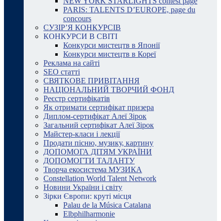
NEW YORK STARLIGHTS contest page
PARIS: TALENTS D’EUROPE, page du
concours
СУЗІР’Я КОНКУРСІВ
КОНКУРСИ В СВІТІ
Конкурси мистецтв в Японії
Конкурси мистецтв в Кореї
Реклама на сайті
SEO статті
СВЯТКОВЕ ПРИВІТАННЯ
НАЦІОНАЛЬНИЙ ТВОРЧИЙ ФОНД
Реєстр сертифікатів
Як отримати сертифікат призера
Диплом-сертифікат Алеї Зірок
Загальний сертифікат Алеї Зірок
Майстер-класи і лекції
Продати пісню, музику, картину
ДОПОМОГА ДІТЯМ УКРАЇНИ
ДОПОМОГТИ ТАЛАНТУ
Творча екосистема МУЗИКА
Constellation World Talent Network
Новини України і світу
Зірки Європи: круті місця
Palau de la Música Catalana
Elbphilharmonie