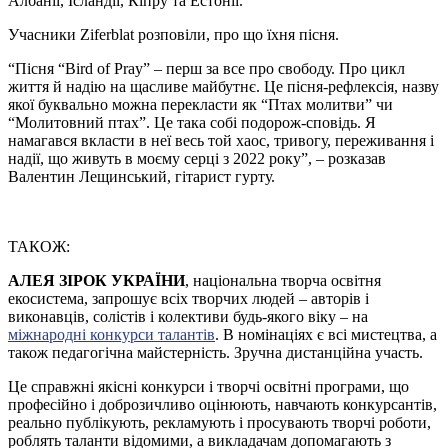
Албанії, Ісландії, Кіпру та Естонії.
Учасники Ziferblat розповіли, про що їхня пісня.
“Пісня “Bird of Pray” – перш за все про свободу. Про цикл
життя й надію на щасливе майбутнє. Це пісня-рефлексія, назву
якої буквально можна перекласти як “Птах молитви” чи
“Молитовний птах”. Це така собі подорож-сповідь. Я
намагався вкласти в неї весь той хаос, тривогу, переживання і
надії, що живуть в моєму серці з 2022 року”, – розказав
Валентин Лещинський, гітарист гурту.
ТАКОЖ:
АЛЕЯ ЗІРОК УКРАЇНИ
, національна творча освітня
екосистема, запрошує всіх творчих людей – авторів і
виконавців, солістів і колективи будь-якого віку – на
міжнародні конкурси талантів
. В номінаціях є всі мистецтва, а
також педагогічна майстерність. Зручна дистанційна участь.
Це справжні якісні конкурси і творчі освітні програми, що
професійно і доброзичливо оцінюють, навчають конкурсантів,
реально публікують, рекламують і просувають творчі роботи,
роблять таланти відомими, а викладачам допомагають з