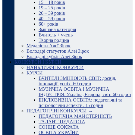
15 – 18 років
19 – 25 років
26 – 39 років
40 – 59 років
60+ років
Змішана категорія
Вчитель + учень
Творча родина
Медалісти Алеї Зірок
Володарі статуеток Алеї Зірок
Володарі кубків Алеї Зірок
КОНКУРСИ І КУРСИ
НАЙБЛИЖЧІ КОНКУРСИ
КУРСИ
ВЧИТЕЛІ ЗМІНЮЮТЬ СВІТ: досвід,
інновації, успіх. 60 годин
МУЗИЧНА ОСВІТА І МУЗИЧНА
ІНДУСТРІЯ: Україна, Європа, світ. 60 годин
ІНКЛЮЗИВНА ОСВІТА: педагогічні та
психологічні аспекти. 15 годин
ПЕДАГОГІЧНІ КОНКУРСИ →
ПЕДАГОГІЧНА МАЙСТЕРНІСТЬ
ТАЛАНТ ПЕДАГОГА
СОНЦЕ СОКРАТА
ОСВІТА УКРАЇНИ