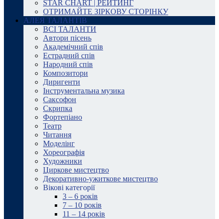
STAR CHART | РЕЙТИНГ
ОТРИМАЙТЕ ЗІРКОВУ СТОРІНКУ
АЛЕЯ ТАЛАНТІВ
ВСІ ТАЛАНТИ
Автори пісень
Академічний спів
Естрадний спів
Народний спів
Композитори
Диригенти
Інструментальна музика
Саксофон
Скрипка
Фортепіано
Театр
Читання
Моделінг
Хореографія
Художники
Циркове мистецтво
Декоративно-ужиткове мистецтво
Вікові категорії
3 – 6 років
7 – 10 років
11 – 14 років