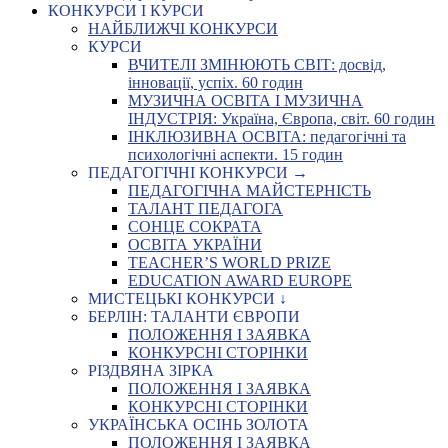
КОНКУРСИ І КУРСИ
НАЙБЛИЖЧІ КОНКУРСИ
КУРСИ
ВЧИТЕЛІ ЗМІНЮЮТЬ СВІТ: досвід,
інновації, успіх. 60 годин
МУЗИЧНА ОСВІТА І МУЗИЧНА
ІНДУСТРІЯ: Україна, Європа, світ. 60 годин
ІНКЛЮЗИВНА ОСВІТА: педагогічні та
психологічні аспекти. 15 годин
ПЕДАГОГІЧНІ КОНКУРСИ →
ПЕДАГОГІЧНА МАЙСТЕРНІСТЬ
ТАЛАНТ ПЕДАГОГА
СОНЦЕ СОКРАТА
ОСВІТА УКРАЇНИ
TEACHER’S WORLD PRIZE
EDUCATION AWARD EUROPE
МИСТЕЦЬКІ КОНКУРСИ ↓
БЕРЛІН: ТАЛАНТИ ЄВРОПИ
ПОЛОЖЕННЯ І ЗАЯВКА
КОНКУРСНІ СТОРІНКИ
РІЗДВЯНА ЗІРКА
ПОЛОЖЕННЯ І ЗАЯВКА
КОНКУРСНІ СТОРІНКИ
УКРАЇНСЬКА ОСІНЬ ЗОЛОТА
ПОЛОЖЕННЯ І ЗАЯВКА