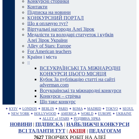
Конкурсні сторінки
Контакти
Підписка на новини
КОНКУРСНИЙ ПОРТАЛ
Що я оплачую тут?
Віртуальні нагороди Алеї Зірок
Медалісти та володарі статуеток і кубків
Алеї Зірок України
Alley of Stars: Europe
For American teachers
Країни і міста
::
ВСЕУКРАЇНСЬКІ ТА МІЖНАРОДНІ
КОНКУРСИ ЦЬОГО МІСЯЦЯ
Кубок За публікацію статті на сайті
adverman.com
Всеукраїнські та міжнародні конкурси
Конкурси – стрічка
Що таке конкурс
✦
KYIV
✦
LONDON
✦
BERLIN
✦
PARIS
✦
ROMA
✦
MADRID
✦
TOKYO
✦
SEOUL
✦
NEW YORK
✦
HOLLYWOOD
✦
AMERICA
✦
WORLD
✦
EUROPE
✦
UKRAINE
✦
ALLEY of STARS
✦
РІЗДВЯНА ЗІРКА
НОВИНИ
|
ПІДПИСКА
|
НАЙБЛИЖЧІ КОНКУРСИ
ВСІ ТАЛАНТИ ТУТ
|
АКЦІЯ
|
ПЕДАГОГАМ
7627
ТВОРЧИХ РОБІТ НА АЛЕЇ