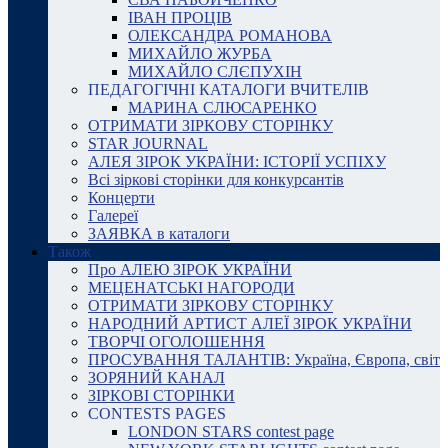
ІВАН ПРОЦІВ
ОЛЕКСАНДРА РОМАНОВА
МИХАЙЛО ЖУРБА
МИХАЙЛО СЛЄПУХІН
ПЕДАГОГІЧНІ КАТАЛОГИ ВЧИТЕЛІВ
МАРИНА СЛЮСАРЕНКО
ОТРИМАТИ ЗІРКОВУ СТОРІНКУ
STAR JOURNAL
АЛЕЯ ЗІРОК УКРАЇНИ: ІСТОРІЇ УСПІХУ
Всі зіркові сторінки для конкурсантів
Концерти
Галереї
ЗАЯВКА в каталоги
Також
Про АЛЕЮ ЗІРОК УКРАЇНИ
МЕЦЕНАТСЬКІ НАГОРОДИ
ОТРИМАТИ ЗІРКОВУ СТОРІНКУ
НАРОДНИЙ АРТИСТ АЛЕЇ ЗІРОК УКРАЇНИ
ТВОРЧІ ОГОЛОШЕННЯ
ПРОСУВАННЯ ТАЛАНТІВ: Україна, Європа, світ
ЗОРЯНИЙ КАНАЛ
ЗІРКОВІ СТОРІНКИ
CONTESTS PAGES
LONDON STARS contest page