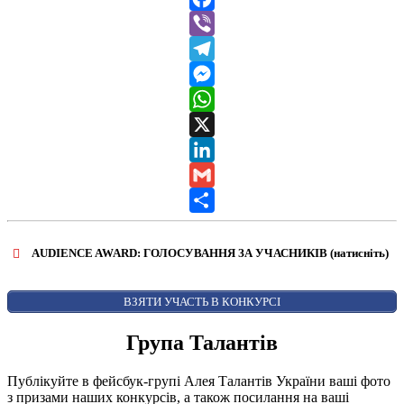
Facebook
Viber
Telegram
Messenger
WhatsApp
X
LinkedIn
Gmail
Share
AUDIENCE AWARD: ГОЛОСУВАННЯ ЗА УЧАСНИКІВ (натисніть)
ВІДКРИТИ ФОРМУ ДЛЯ ГОЛОСУВАННЯ
AUDIENCE AWARD
ВЗЯТИ УЧАСТЬ В КОНКУРСІ
Група Талантів
Публікуйте в фейсбук-групі Алея Талантів України ваші фото
з призами наших конкурсів, а також посилання на ваші