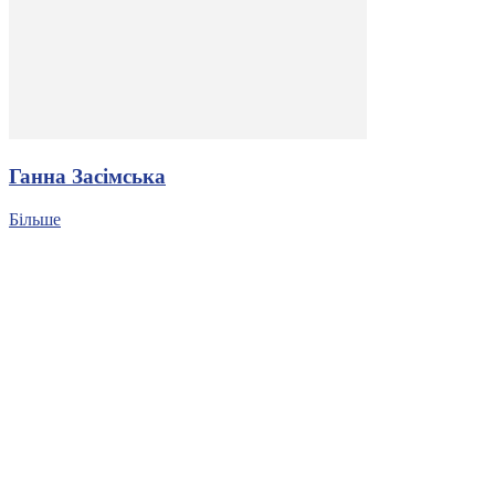
Ганна Засімська
Більше