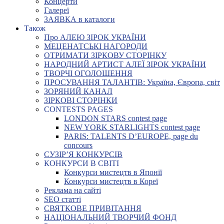
Концерти
Галереї
ЗАЯВКА в каталоги
Також
Про АЛЕЮ ЗІРОК УКРАЇНИ
МЕЦЕНАТСЬКІ НАГОРОДИ
ОТРИМАТИ ЗІРКОВУ СТОРІНКУ
НАРОДНИЙ АРТИСТ АЛЕЇ ЗІРОК УКРАЇНИ
ТВОРЧІ ОГОЛОШЕННЯ
ПРОСУВАННЯ ТАЛАНТІВ: Україна, Європа, світ
ЗОРЯНИЙ КАНАЛ
ЗІРКОВІ СТОРІНКИ
CONTESTS PAGES
LONDON STARS contest page
NEW YORK STARLIGHTS contest page
PARIS: TALENTS D’EUROPE, page du
concours
СУЗІР’Я КОНКУРСІВ
КОНКУРСИ В СВІТІ
Конкурси мистецтв в Японії
Конкурси мистецтв в Кореї
Реклама на сайті
SEO статті
СВЯТКОВЕ ПРИВІТАННЯ
НАЦІОНАЛЬНИЙ ТВОРЧИЙ ФОНД