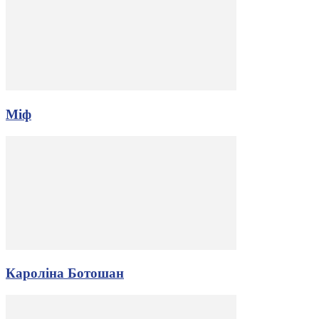
Міф
Кароліна Ботошан