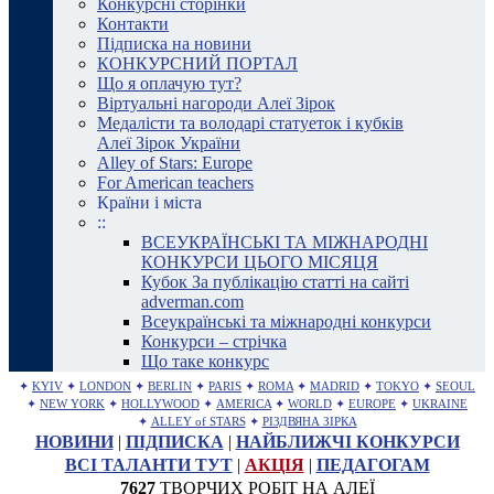
Конкурсні сторінки
Контакти
Підписка на новини
КОНКУРСНИЙ ПОРТАЛ
Що я оплачую тут?
Віртуальні нагороди Алеї Зірок
Медалісти та володарі статуеток і кубків
Алеї Зірок України
Alley of Stars: Europe
For American teachers
Країни і міста
::
ВСЕУКРАЇНСЬКІ ТА МІЖНАРОДНІ
КОНКУРСИ ЦЬОГО МІСЯЦЯ
Кубок За публікацію статті на сайті
adverman.com
Всеукраїнські та міжнародні конкурси
Конкурси – стрічка
Що таке конкурс
✦
KYIV
✦
LONDON
✦
BERLIN
✦
PARIS
✦
ROMA
✦
MADRID
✦
TOKYO
✦
SEOUL
✦
NEW YORK
✦
HOLLYWOOD
✦
AMERICA
✦
WORLD
✦
EUROPE
✦
UKRAINE
✦
ALLEY of STARS
✦
РІЗДВЯНА ЗІРКА
НОВИНИ
|
ПІДПИСКА
|
НАЙБЛИЖЧІ КОНКУРСИ
ВСІ ТАЛАНТИ ТУТ
|
АКЦІЯ
|
ПЕДАГОГАМ
7627
ТВОРЧИХ РОБІТ НА АЛЕЇ