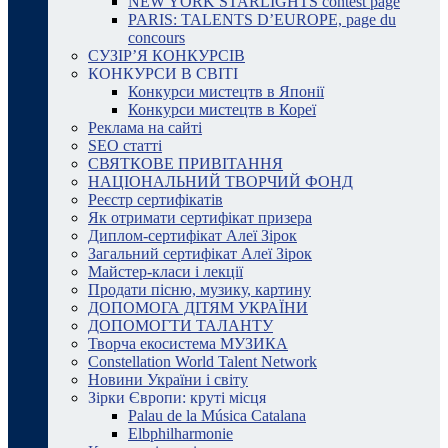
NEW YORK STARLIGHTS contest page
PARIS: TALENTS D’EUROPE, page du
concours
СУЗІР’Я КОНКУРСІВ
КОНКУРСИ В СВІТІ
Конкурси мистецтв в Японії
Конкурси мистецтв в Кореї
Реклама на сайті
SEO статті
СВЯТКОВЕ ПРИВІТАННЯ
НАЦІОНАЛЬНИЙ ТВОРЧИЙ ФОНД
Реєстр сертифікатів
Як отримати сертифікат призера
Диплом-сертифікат Алеї Зірок
Загальний сертифікат Алеї Зірок
Майстер-класи і лекції
Продати пісню, музику, картину
ДОПОМОГА ДІТЯМ УКРАЇНИ
ДОПОМОГТИ ТАЛАНТУ
Творча екосистема МУЗИКА
Constellation World Talent Network
Новини України і світу
Зірки Європи: круті місця
Palau de la Música Catalana
Elbphilharmonie