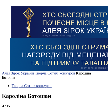
Алея Зірок України
Творча Сотня: конкурси
Кароліна
Ботошан
Творча Сотня: конкурси
Кароліна Ботошан
4735