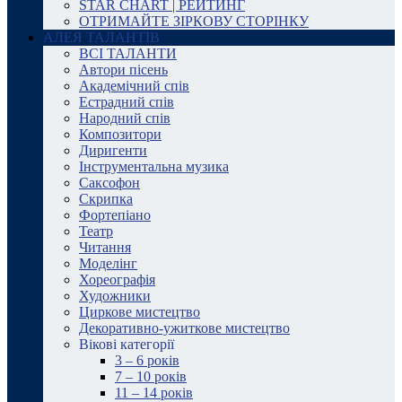
STAR CHART | РЕЙТИНГ
ОТРИМАЙТЕ ЗІРКОВУ СТОРІНКУ
АЛЕЯ ТАЛАНТІВ
ВСІ ТАЛАНТИ
Автори пісень
Академічний спів
Естрадний спів
Народний спів
Композитори
Диригенти
Інструментальна музика
Саксофон
Скрипка
Фортепіано
Театр
Читання
Моделінг
Хореографія
Художники
Циркове мистецтво
Декоративно-ужиткове мистецтво
Вікові категорії
3 – 6 років
7 – 10 років
11 – 14 років