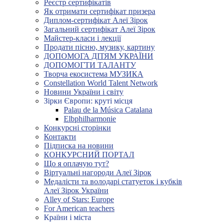
Реєстр сертифікатів
Як отримати сертифікат призера
Диплом-сертифікат Алеї Зірок
Загальний сертифікат Алеї Зірок
Майстер-класи і лекції
Продати пісню, музику, картину
ДОПОМОГА ДІТЯМ УКРАЇНИ
ДОПОМОГТИ ТАЛАНТУ
Творча екосистема МУЗИКА
Constellation World Talent Network
Новини України і світу
Зірки Європи: круті місця
Palau de la Música Catalana
Elbphilharmonie
Конкурсні сторінки
Контакти
Підписка на новини
КОНКУРСНИЙ ПОРТАЛ
Що я оплачую тут?
Віртуальні нагороди Алеї Зірок
Медалісти та володарі статуеток і кубків
Алеї Зірок України
Alley of Stars: Europe
For American teachers
Країни і міста