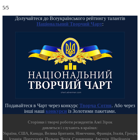
5/5
Долучайтеся до Всеукраїнського рейтингу талантів
Національний Творчий Чарт
:
Подавайтеся в Чарт через конкурс
Творча Сотня
. Або через
інші наші
конкурси
із Золотими пакетами.
Cторінки і творчі роботи резидентів Алеї Зірок
дивляться і слухають в країнах:
Україна, США, Канада, Велика Британія, Німеччина, Франція, Італія, Греція,
Іспанія, Португалія, Польща, Чехія, Словаччина, Австрія, Швейцарія,