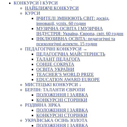
КОНКУРСИ І КУРСИ
НАЙБЛИЖЧІ КОНКУРСИ
КУРСИ
ВЧИТЕЛІ ЗМІНЮЮТЬ СВІТ: досвід,
інновації, успіх. 60 годин
МУЗИЧНА ОСВІТА І МУЗИЧНА
ІНДУСТРІЯ: Україна, Європа, світ. 60 годин
ІНКЛЮЗИВНА ОСВІТА: педагогічні та
психологічні аспекти. 15 годин
ПЕДАГОГІЧНІ КОНКУРСИ →
ПЕДАГОГІЧНА МАЙСТЕРНІСТЬ
ТАЛАНТ ПЕДАГОГА
СОНЦЕ СОКРАТА
ОСВІТА УКРАЇНИ
TEACHER’S WORLD PRIZE
EDUCATION AWARD EUROPE
МИСТЕЦЬКІ КОНКУРСИ ↓
БЕРЛІН: ТАЛАНТИ ЄВРОПИ
ПОЛОЖЕННЯ І ЗАЯВКА
КОНКУРСНІ СТОРІНКИ
РІЗДВЯНА ЗІРКА
ПОЛОЖЕННЯ І ЗАЯВКА
КОНКУРСНІ СТОРІНКИ
УКРАЇНСЬКА ОСІНЬ ЗОЛОТА
ПОЛОЖЕННЯ І ЗАЯВКА