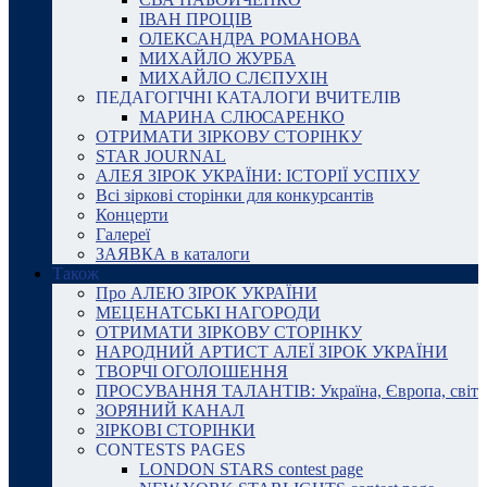
ІВАН ПРОЦІВ
ОЛЕКСАНДРА РОМАНОВА
МИХАЙЛО ЖУРБА
МИХАЙЛО СЛЄПУХІН
ПЕДАГОГІЧНІ КАТАЛОГИ ВЧИТЕЛІВ
МАРИНА СЛЮСАРЕНКО
ОТРИМАТИ ЗІРКОВУ СТОРІНКУ
STAR JOURNAL
АЛЕЯ ЗІРОК УКРАЇНИ: ІСТОРІЇ УСПІХУ
Всі зіркові сторінки для конкурсантів
Концерти
Галереї
ЗАЯВКА в каталоги
Також
Про АЛЕЮ ЗІРОК УКРАЇНИ
МЕЦЕНАТСЬКІ НАГОРОДИ
ОТРИМАТИ ЗІРКОВУ СТОРІНКУ
НАРОДНИЙ АРТИСТ АЛЕЇ ЗІРОК УКРАЇНИ
ТВОРЧІ ОГОЛОШЕННЯ
ПРОСУВАННЯ ТАЛАНТІВ: Україна, Європа, світ
ЗОРЯНИЙ КАНАЛ
ЗІРКОВІ СТОРІНКИ
CONTESTS PAGES
LONDON STARS contest page