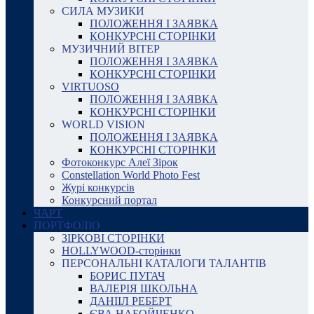
СИЛА МУЗИКИ
ПОЛОЖЕННЯ І ЗАЯВКА
КОНКУРСНІ СТОРІНКИ
МУЗИЧНИЙ ВІТЕР
ПОЛОЖЕННЯ І ЗАЯВКА
КОНКУРСНІ СТОРІНКИ
VIRTUOSO
ПОЛОЖЕННЯ І ЗАЯВКА
КОНКУРСНІ СТОРІНКИ
WORLD VISION
ПОЛОЖЕННЯ І ЗАЯВКА
КОНКУРСНІ СТОРІНКИ
Фотоконкурс Алеї Зірок
Constellation World Photo Fest
Журі конкурсів
Конкурсний портал
ЧАРТ
ПОРТФОЛІО
ЗІРКОВІ СТОРІНКИ
HOLLYWOOD-сторінки
ПЕРСОНАЛЬНІ КАТАЛОГИ ТАЛАНТІВ
БОРИС ПУГАЧ
ВАЛЕРІЯ ШКОЛЬНА
ДАНІІЛ РЕБЕРТ
ЄВА НАБОЙЧЕНКО