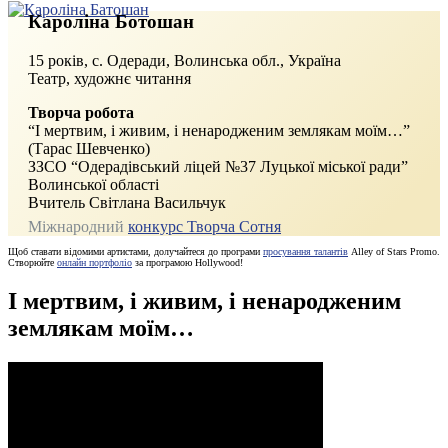
Кароліна Ботошан
15 років, с. Одеради, Волинська обл., Україна
Театр, художнє читання
Творча робота
“І мертвим, і живим, і ненародженим землякам моїм…”
(Тарас Шевченко)
ЗЗСО “Одерадівський ліцей №37 Луцької міської ради”
Волинської області
Вчитель Світлана Васильчук
Міжнародний
конкурс Творча Сотня
Щоб ставати відомими артистами, долучайтеся до програми
просування талантів
Alley of Stars Promo.
Створюйте
онлайн портфоліо
за програмою Hollywood!
І мертвим, і живим, і ненародженим
землякам моїм…