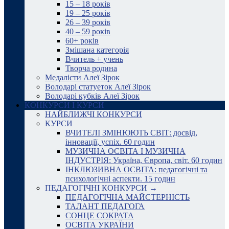
15 – 18 років
19 – 25 років
26 – 39 років
40 – 59 років
60+ років
Змішана категорія
Вчитель + учень
Творча родина
Медалісти Алеї Зірок
Володарі статуеток Алеї Зірок
Володарі кубків Алеї Зірок
КОНКУРСИ І КУРСИ
НАЙБЛИЖЧІ КОНКУРСИ
КУРСИ
ВЧИТЕЛІ ЗМІНЮЮТЬ СВІТ: досвід,
інновації, успіх. 60 годин
МУЗИЧНА ОСВІТА І МУЗИЧНА
ІНДУСТРІЯ: Україна, Європа, світ. 60 годин
ІНКЛЮЗИВНА ОСВІТА: педагогічні та
психологічні аспекти. 15 годин
ПЕДАГОГІЧНІ КОНКУРСИ →
ПЕДАГОГІЧНА МАЙСТЕРНІСТЬ
ТАЛАНТ ПЕДАГОГА
СОНЦЕ СОКРАТА
ОСВІТА УКРАЇНИ