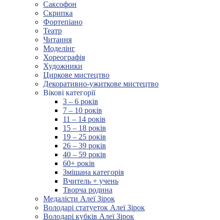
Саксофон
Скрипка
Фортепіано
Театр
Читання
Моделінг
Хореографія
Художники
Циркове мистецтво
Декоративно-ужиткове мистецтво
Вікові категорії
3 – 6 років
7 – 10 років
11 – 14 років
15 – 18 років
19 – 25 років
26 – 39 років
40 – 59 років
60+ років
Змішана категорія
Вчитель + учень
Творча родина
Медалісти Алеї Зірок
Володарі статуеток Алеї Зірок
Володарі кубків Алеї Зірок