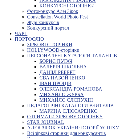
ПОЛОЖЕННЯ І ЗАЯВКА
КОНКУРСНІ СТОРІНКИ
Фотоконкурс Алеї Зірок
Constellation World Photo Fest
Журі конкурсів
Конкурсний портал
ЧАРТ
ПОРТФОЛІО
ЗІРКОВІ СТОРІНКИ
HOLLYWOOD-сторінки
ПЕРСОНАЛЬНІ КАТАЛОГИ ТАЛАНТІВ
БОРИС ПУГАЧ
ВАЛЕРІЯ ШКОЛЬНА
ДАНІІЛ РЕБЕРТ
ЄВА НАБОЙЧЕНКО
ІВАН ПРОЦІВ
ОЛЕКСАНДРА РОМАНОВА
МИХАЙЛО ЖУРБА
МИХАЙЛО СЛЄПУХІН
ПЕДАГОГІЧНІ КАТАЛОГИ ВЧИТЕЛІВ
МАРИНА СЛЮСАРЕНКО
ОТРИМАТИ ЗІРКОВУ СТОРІНКУ
STAR JOURNAL
АЛЕЯ ЗІРОК УКРАЇНИ: ІСТОРІЇ УСПІХУ
Всі зіркові сторінки для конкурсантів