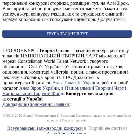
персональні конкурсні сторінки, розміщені тут, на Алеї Зірок.
Ваші друзі та всі поціновувачі мистецтв зможуть бажати вам
успіху, а журі конкурсу глядацьких та слухацьких симпатій
зарахує вподобайки як голосування аудиторії. Долучайтеся
↓
ГРУПА ТАЛАНТІВ ТУТ
ПРО КОНКУРС.
Творча Сотня
– базовий конкурс рейтингу
талантів НАЦІОНАЛЬНИЙ ТВОРЧИЙ ЧАРТ міжнародної
мережі Constellation World Talent Network і творчого
об’єднання “Сузір’я Україна”. Учасники отримують фахове
оцінювання, коментарі майстрів, призи, а також просування і
рекламу в Україні, Європі і США. Додаються в
продюсерський каталог
Алея Талантів України
, рейтинговий
каталог
Алея Зірок України
, в
Національний Творчий Чарт
і
Національний Творчий Фонд
.
Конкурси ідеальні для
атестації в Україні
.
Докладніше (положення і заявка)
.
© 2010-2026 Андрій Мірошниченко & Креативні Екосистеми, назва конкурсу, дизайн та
правила. | Також sui generis.
Всеукраїнські і міжнародні конкурси
в Творчій екосистемі
Алея Зірок України
.