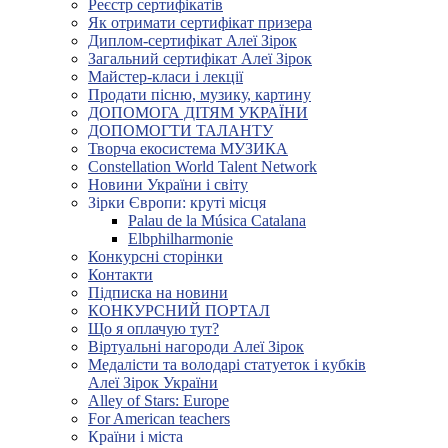
Реєстр сертифікатів
Як отримати сертифікат призера
Диплом-сертифікат Алеї Зірок
Загальний сертифікат Алеї Зірок
Майстер-класи і лекції
Продати пісню, музику, картину
ДОПОМОГА ДІТЯМ УКРАЇНИ
ДОПОМОГТИ ТАЛАНТУ
Творча екосистема МУЗИКА
Constellation World Talent Network
Новини України і світу
Зірки Європи: круті місця
Palau de la Música Catalana
Elbphilharmonie
Конкурсні сторінки
Контакти
Підписка на новини
КОНКУРСНИЙ ПОРТАЛ
Що я оплачую тут?
Віртуальні нагороди Алеї Зірок
Медалісти та володарі статуеток і кубків
Алеї Зірок України
Alley of Stars: Europe
For American teachers
Країни і міста