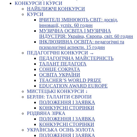
КОНКУРСИ І КУРСИ
НАЙБЛИЖЧІ КОНКУРСИ
КУРСИ
ВЧИТЕЛІ ЗМІНЮЮТЬ СВІТ: досвід,
інновації, успіх. 60 годин
МУЗИЧНА ОСВІТА І МУЗИЧНА
ІНДУСТРІЯ: Україна, Європа, світ. 60 годин
ІНКЛЮЗИВНА ОСВІТА: педагогічні та
психологічні аспекти. 15 годин
ПЕДАГОГІЧНІ КОНКУРСИ →
ПЕДАГОГІЧНА МАЙСТЕРНІСТЬ
ТАЛАНТ ПЕДАГОГА
СОНЦЕ СОКРАТА
ОСВІТА УКРАЇНИ
TEACHER’S WORLD PRIZE
EDUCATION AWARD EUROPE
МИСТЕЦЬКІ КОНКУРСИ ↓
БЕРЛІН: ТАЛАНТИ ЄВРОПИ
ПОЛОЖЕННЯ І ЗАЯВКА
КОНКУРСНІ СТОРІНКИ
РІЗДВЯНА ЗІРКА
ПОЛОЖЕННЯ І ЗАЯВКА
КОНКУРСНІ СТОРІНКИ
УКРАЇНСЬКА ОСІНЬ ЗОЛОТА
ПОЛОЖЕННЯ І ЗАЯВКА