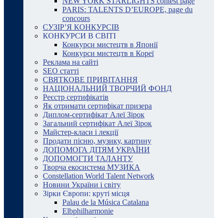
NEW YORK STARLIGHTS contest page
PARIS: TALENTS D’EUROPE, page du
concours
СУЗІР’Я КОНКУРСІВ
КОНКУРСИ В СВІТІ
Конкурси мистецтв в Японії
Конкурси мистецтв в Кореї
Реклама на сайті
SEO статті
СВЯТКОВЕ ПРИВІТАННЯ
НАЦІОНАЛЬНИЙ ТВОРЧИЙ ФОНД
Реєстр сертифікатів
Як отримати сертифікат призера
Диплом-сертифікат Алеї Зірок
Загальний сертифікат Алеї Зірок
Майстер-класи і лекції
Продати пісню, музику, картину
ДОПОМОГА ДІТЯМ УКРАЇНИ
ДОПОМОГТИ ТАЛАНТУ
Творча екосистема МУЗИКА
Constellation World Talent Network
Новини України і світу
Зірки Європи: круті місця
Palau de la Música Catalana
Elbphilharmonie