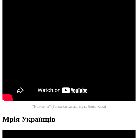
“Незламна” (Ганна Засімська, муз.: Люся Кава)
Мрія Українців