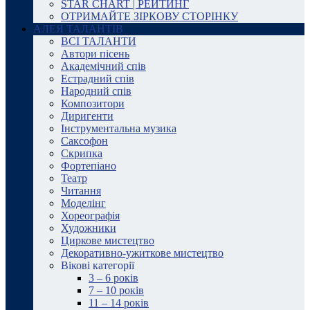
STAR CHART | РЕЙТИНГ
ОТРИМАЙТЕ ЗІРКОВУ СТОРІНКУ
АЛЕЯ ТАЛАНТІВ
ВСІ ТАЛАНТИ
Автори пісень
Академічний спів
Естрадний спів
Народний спів
Композитори
Диригенти
Інструментальна музика
Саксофон
Скрипка
Фортепіано
Театр
Читання
Моделінг
Хореографія
Художники
Циркове мистецтво
Декоративно-ужиткове мистецтво
Вікові категорії
3 – 6 років
7 – 10 років
11 – 14 років