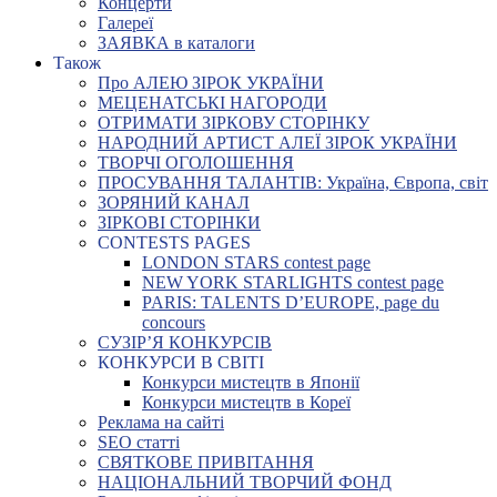
Концерти
Галереї
ЗАЯВКА в каталоги
Також
Про АЛЕЮ ЗІРОК УКРАЇНИ
МЕЦЕНАТСЬКІ НАГОРОДИ
ОТРИМАТИ ЗІРКОВУ СТОРІНКУ
НАРОДНИЙ АРТИСТ АЛЕЇ ЗІРОК УКРАЇНИ
ТВОРЧІ ОГОЛОШЕННЯ
ПРОСУВАННЯ ТАЛАНТІВ: Україна, Європа, світ
ЗОРЯНИЙ КАНАЛ
ЗІРКОВІ СТОРІНКИ
CONTESTS PAGES
LONDON STARS contest page
NEW YORK STARLIGHTS contest page
PARIS: TALENTS D’EUROPE, page du
concours
СУЗІР’Я КОНКУРСІВ
КОНКУРСИ В СВІТІ
Конкурси мистецтв в Японії
Конкурси мистецтв в Кореї
Реклама на сайті
SEO статті
СВЯТКОВЕ ПРИВІТАННЯ
НАЦІОНАЛЬНИЙ ТВОРЧИЙ ФОНД