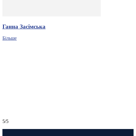
Ганна Засімська
Більше
5/5