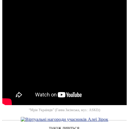
“Мрія Українців” (Ганна Засімська, муз.: ASKEt)
ТАКОЖ ДИВІТЬСЯ: