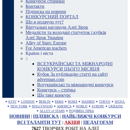
Конкурсні сторінки
Контакти
Підписка на новини
КОНКУРСНИЙ ПОРТАЛ
Що я оплачую тут?
Віртуальні нагороди Алеї Зірок
Медалісти та володарі статуеток і кубків
Алеї Зірок України
Alley of Stars: Europe
For American teachers
Країни і міста
::
ВСЕУКРАЇНСЬКІ ТА МІЖНАРОДНІ
КОНКУРСИ ЦЬОГО МІСЯЦЯ
Кубок За публікацію статті на сайті
adverman.com
Всеукраїнські та міжнародні конкурси
Конкурси – стрічка
Що таке конкурс
✦
KYIV
✦
LONDON
✦
BERLIN
✦
PARIS
✦
ROMA
✦
MADRID
✦
TOKYO
✦
SEOUL
✦
NEW YORK
✦
HOLLYWOOD
✦
AMERICA
✦
WORLD
✦
EUROPE
✦
UKRAINE
✦
ALLEY of STARS
✦
РІЗДВЯНА ЗІРКА
НОВИНИ
|
ПІДПИСКА
|
НАЙБЛИЖЧІ КОНКУРСИ
ВСІ ТАЛАНТИ ТУТ
|
АКЦІЯ
|
ПЕДАГОГАМ
7627
ТВОРЧИХ РОБІТ НА АЛЕЇ