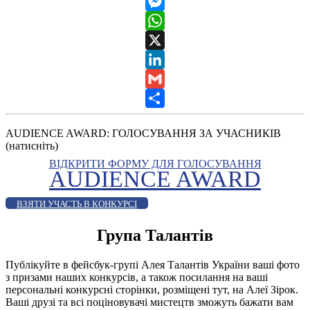
Telegram
Messenger
WhatsApp
X
LinkedIn
Gmail
Share
AUDIENCE AWARD: ГОЛОСУВАННЯ ЗА УЧАСНИКІВ
(натисніть)
ВІДКРИТИ ФОРМУ ДЛЯ ГОЛОСУВАННЯ
AUDIENCE AWARD
ВЗЯТИ УЧАСТЬ В КОНКУРСІ
Група Талантів
Публікуйте в фейсбук-групі Алея Талантів України ваші фото
з призами наших конкурсів, а також посилання на ваші
персональні конкурсні сторінки, розміщені тут, на Алеї Зірок.
Ваші друзі та всі поціновувачі мистецтв зможуть бажати вам