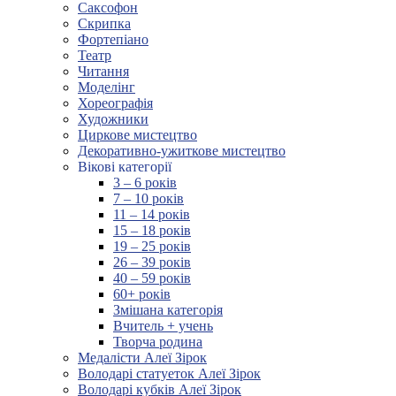
Саксофон
Скрипка
Фортепіано
Театр
Читання
Моделінг
Хореографія
Художники
Циркове мистецтво
Декоративно-ужиткове мистецтво
Вікові категорії
3 – 6 років
7 – 10 років
11 – 14 років
15 – 18 років
19 – 25 років
26 – 39 років
40 – 59 років
60+ років
Змішана категорія
Вчитель + учень
Творча родина
Медалісти Алеї Зірок
Володарі статуеток Алеї Зірок
Володарі кубків Алеї Зірок