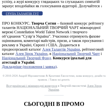
успіху, а журі конкурсу глядацьких та слухацьких симпатій
зарахує вподобайки як голосування аудиторії. Долучайтеся
↓
ГРУПА ТАЛАНТІВ ТУТ
ПРО КОНКУРС.
Творча Сотня
– базовий конкурс рейтингу
талантів НАЦІОНАЛЬНИЙ ТВОРЧИЙ ЧАРТ міжнародної
мережі Constellation World Talent Network і творчого
об’єднання “Сузір’я Україна”. Учасники отримують фахове
оцінювання, коментарі майстрів, призи, а також просування і
рекламу в Україні, Європі і США. Додаються в
продюсерський каталог
Алея Талантів України
, рейтинговий
каталог
Алея Зірок України
, в
Національний Творчий Чарт
і
Національний Творчий Фонд
.
Конкурси ідеальні для
атестації в Україні
.
Докладніше (положення і заявка)
.
© 2010-2026 Андрій Мірошниченко & Креативні Екосистеми, назва конкурсу, дизайн та
правила. | Також sui generis.
Всеукраїнські і міжнародні конкурси
в Творчій екосистемі
Алея Зірок
України
.
__________
СЬОГОДНІ В ПРОМО