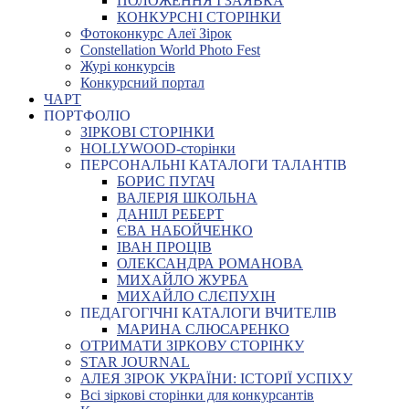
ПОЛОЖЕННЯ І ЗАЯВКА
КОНКУРСНІ СТОРІНКИ
Фотоконкурс Алеї Зірок
Constellation World Photo Fest
Журі конкурсів
Конкурсний портал
ЧАРТ
ПОРТФОЛІО
ЗІРКОВІ СТОРІНКИ
HOLLYWOOD-сторінки
ПЕРСОНАЛЬНІ КАТАЛОГИ ТАЛАНТІВ
БОРИС ПУГАЧ
ВАЛЕРІЯ ШКОЛЬНА
ДАНІІЛ РЕБЕРТ
ЄВА НАБОЙЧЕНКО
ІВАН ПРОЦІВ
ОЛЕКСАНДРА РОМАНОВА
МИХАЙЛО ЖУРБА
МИХАЙЛО СЛЄПУХІН
ПЕДАГОГІЧНІ КАТАЛОГИ ВЧИТЕЛІВ
МАРИНА СЛЮСАРЕНКО
ОТРИМАТИ ЗІРКОВУ СТОРІНКУ
STAR JOURNAL
АЛЕЯ ЗІРОК УКРАЇНИ: ІСТОРІЇ УСПІХУ
Всі зіркові сторінки для конкурсантів