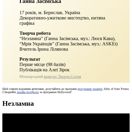
Ганна Засімська
17 років, м. Берислав, Україна
Декоративно-ужиткове мистецтво, нитяна
графіка
Творча робота
“Незламна” (Ганна Засімська, муз.: Люся Кава),
“Мрія Українців” (Ганна Засімська, муз.: ASKEt)
Вчитель Ірина Лілянова
Результат
Перше місце (98 балів)
Публікація на Алеї Зірок
Міжнародний
конкурс Творча Сотня
Щоб ставати відомими артистами, долучайтеся до програми
просування талантів
Alley of Stars Promo.
Створюйте
онлайн портфоліо
за програмою Hollywood!
Незламна