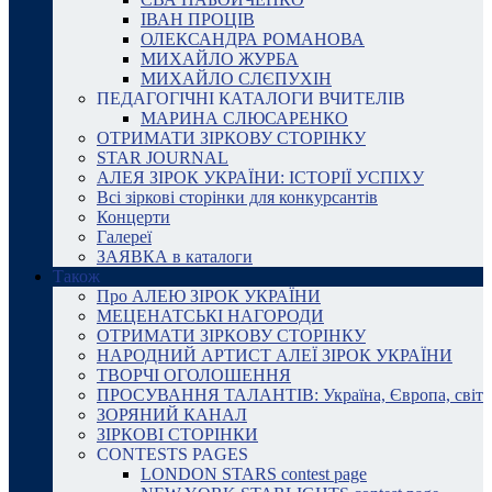
ІВАН ПРОЦІВ
ОЛЕКСАНДРА РОМАНОВА
МИХАЙЛО ЖУРБА
МИХАЙЛО СЛЄПУХІН
ПЕДАГОГІЧНІ КАТАЛОГИ ВЧИТЕЛІВ
МАРИНА СЛЮСАРЕНКО
ОТРИМАТИ ЗІРКОВУ СТОРІНКУ
STAR JOURNAL
АЛЕЯ ЗІРОК УКРАЇНИ: ІСТОРІЇ УСПІХУ
Всі зіркові сторінки для конкурсантів
Концерти
Галереї
ЗАЯВКА в каталоги
Також
Про АЛЕЮ ЗІРОК УКРАЇНИ
МЕЦЕНАТСЬКІ НАГОРОДИ
ОТРИМАТИ ЗІРКОВУ СТОРІНКУ
НАРОДНИЙ АРТИСТ АЛЕЇ ЗІРОК УКРАЇНИ
ТВОРЧІ ОГОЛОШЕННЯ
ПРОСУВАННЯ ТАЛАНТІВ: Україна, Європа, світ
ЗОРЯНИЙ КАНАЛ
ЗІРКОВІ СТОРІНКИ
CONTESTS PAGES
LONDON STARS contest page