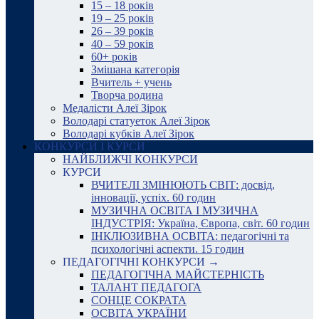
15 – 18 років
19 – 25 років
26 – 39 років
40 – 59 років
60+ років
Змішана категорія
Вчитель + учень
Творча родина
Медалісти Алеї Зірок
Володарі статуеток Алеї Зірок
Володарі кубків Алеї Зірок
КОНКУРСИ І КУРСИ
НАЙБЛИЖЧІ КОНКУРСИ
КУРСИ
ВЧИТЕЛІ ЗМІНЮЮТЬ СВІТ: досвід,
інновації, успіх. 60 годин
МУЗИЧНА ОСВІТА І МУЗИЧНА
ІНДУСТРІЯ: Україна, Європа, світ. 60 годин
ІНКЛЮЗИВНА ОСВІТА: педагогічні та
психологічні аспекти. 15 годин
ПЕДАГОГІЧНІ КОНКУРСИ →
ПЕДАГОГІЧНА МАЙСТЕРНІСТЬ
ТАЛАНТ ПЕДАГОГА
СОНЦЕ СОКРАТА
ОСВІТА УКРАЇНИ