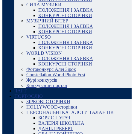
СИЛА МУЗИКИ
ПОЛОЖЕННЯ І ЗАЯВКА
КОНКУРСНІ СТОРІНКИ
МУЗИЧНИЙ ВІТЕР
ПОЛОЖЕННЯ І ЗАЯВКА
КОНКУРСНІ СТОРІНКИ
VIRTUOSO
ПОЛОЖЕННЯ І ЗАЯВКА
КОНКУРСНІ СТОРІНКИ
WORLD VISION
ПОЛОЖЕННЯ І ЗАЯВКА
КОНКУРСНІ СТОРІНКИ
Фотоконкурс Алеї Зірок
Constellation World Photo Fest
Журі конкурсів
Конкурсний портал
ЧАРТ
ПОРТФОЛІО
ЗІРКОВІ СТОРІНКИ
HOLLYWOOD-сторінки
ПЕРСОНАЛЬНІ КАТАЛОГИ ТАЛАНТІВ
БОРИС ПУГАЧ
ВАЛЕРІЯ ШКОЛЬНА
ДАНІІЛ РЕБЕРТ
ЄВА НАБОЙЧЕНКО