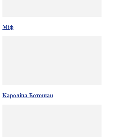
Міф
Кароліна Ботошан