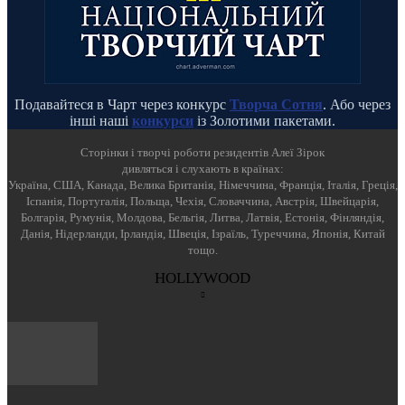
Подавайтеся в Чарт через конкурс
Творча Сотня
. Або через
інші наші
конкурси
із Золотими пакетами.
Cторінки і творчі роботи резидентів Алеї Зірок
дивляться і слухають в країнах:
Україна, США, Канада, Велика Британія, Німеччина, Франція, Італія, Греція,
Іспанія, Португалія, Польща, Чехія, Словаччина, Австрія, Швейцарія,
Болгарія, Румунія, Молдова, Бельгія, Литва, Латвія, Естонія, Фінляндія,
Данія, Нідерланди, Ірландія, Швеція, Ізраїль, Туреччина, Японія, Китай
тощо.
HOLLYWOOD