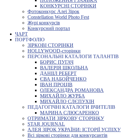
ПОЛОЖЕННЯ І ЗАЯВКА
КОНКУРСНІ СТОРІНКИ
Фотоконкурс Алеї Зірок
Constellation World Photo Fest
Журі конкурсів
Конкурсний портал
ЧАРТ
ПОРТФОЛІО
ЗІРКОВІ СТОРІНКИ
HOLLYWOOD-сторінки
ПЕРСОНАЛЬНІ КАТАЛОГИ ТАЛАНТІВ
БОРИС ПУГАЧ
ВАЛЕРІЯ ШКОЛЬНА
ДАНІІЛ РЕБЕРТ
ЄВА НАБОЙЧЕНКО
ІВАН ПРОЦІВ
ОЛЕКСАНДРА РОМАНОВА
МИХАЙЛО ЖУРБА
МИХАЙЛО СЛЄПУХІН
ПЕДАГОГІЧНІ КАТАЛОГИ ВЧИТЕЛІВ
МАРИНА СЛЮСАРЕНКО
ОТРИМАТИ ЗІРКОВУ СТОРІНКУ
STAR JOURNAL
АЛЕЯ ЗІРОК УКРАЇНИ: ІСТОРІЇ УСПІХУ
Всі зіркові сторінки для конкурсантів