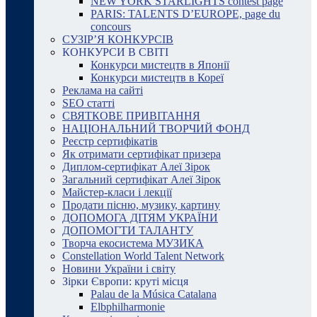
NEW YORK STARLIGHTS contest page
PARIS: TALENTS D’EUROPE, page du
concours
СУЗІР’Я КОНКУРСІВ
КОНКУРСИ В СВІТІ
Конкурси мистецтв в Японії
Конкурси мистецтв в Кореї
Реклама на сайті
SEO статті
СВЯТКОВЕ ПРИВІТАННЯ
НАЦІОНАЛЬНИЙ ТВОРЧИЙ ФОНД
Реєстр сертифікатів
Як отримати сертифікат призера
Диплом-сертифікат Алеї Зірок
Загальний сертифікат Алеї Зірок
Майстер-класи і лекції
Продати пісню, музику, картину
ДОПОМОГА ДІТЯМ УКРАЇНИ
ДОПОМОГТИ ТАЛАНТУ
Творча екосистема МУЗИКА
Constellation World Talent Network
Новини України і світу
Зірки Європи: круті місця
Palau de la Música Catalana
Elbphilharmonie