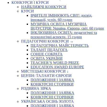
КОНКУРСИ І КУРСИ
НАЙБЛИЖЧІ КОНКУРСИ
КУРСИ
ВЧИТЕЛІ ЗМІНЮЮТЬ СВІТ: досвід,
інновації, успіх. 60 годин
МУЗИЧНА ОСВІТА І МУЗИЧНА
ІНДУСТРІЯ: Україна, Європа, світ. 60 годин
ІНКЛЮЗИВНА ОСВІТА: педагогічні та
психологічні аспекти. 15 годин
ПЕДАГОГІЧНІ КОНКУРСИ →
ПЕДАГОГІЧНА МАЙСТЕРНІСТЬ
ТАЛАНТ ПЕДАГОГА
СОНЦЕ СОКРАТА
ОСВІТА УКРАЇНИ
TEACHER’S WORLD PRIZE
EDUCATION AWARD EUROPE
МИСТЕЦЬКІ КОНКУРСИ ↓
БЕРЛІН: ТАЛАНТИ ЄВРОПИ
ПОЛОЖЕННЯ І ЗАЯВКА
КОНКУРСНІ СТОРІНКИ
РІЗДВЯНА ЗІРКА
ПОЛОЖЕННЯ І ЗАЯВКА
КОНКУРСНІ СТОРІНКИ
УКРАЇНСЬКА ОСІНЬ ЗОЛОТА
ПОЛОЖЕННЯ І ЗАЯВКА