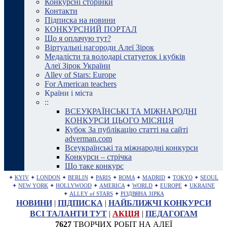
Конкурсні сторінки
Контакти
Підписка на новини
КОНКУРСНИЙ ПОРТАЛ
Що я оплачую тут?
Віртуальні нагороди Алеї Зірок
Медалісти та володарі статуеток і кубків
Алеї Зірок України
Alley of Stars: Europe
For American teachers
Країни і міста
::
ВСЕУКРАЇНСЬКІ ТА МІЖНАРОДНІ
КОНКУРСИ ЦЬОГО МІСЯЦЯ
Кубок За публікацію статті на сайті
adverman.com
Всеукраїнські та міжнародні конкурси
Конкурси – стрічка
Що таке конкурс
✦
KYIV
✦
LONDON
✦
BERLIN
✦
PARIS
✦
ROMA
✦
MADRID
✦
TOKYO
✦
SEOUL
✦
NEW YORK
✦
HOLLYWOOD
✦
AMERICA
✦
WORLD
✦
EUROPE
✦
UKRAINE
✦
ALLEY of STARS
✦
РІЗДВЯНА ЗІРКА
НОВИНИ
|
ПІДПИСКА
|
НАЙБЛИЖЧІ КОНКУРСИ
ВСІ ТАЛАНТИ ТУТ
|
АКЦІЯ
|
ПЕДАГОГАМ
7627
ТВОРЧИХ РОБІТ НА АЛЕЇ