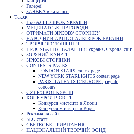
Концерти
Галереї
ЗАЯВКА в каталоги
Також
Про АЛЕЮ ЗІРОК УКРАЇНИ
МЕЦЕНАТСЬКІ НАГОРОДИ
ОТРИМАТИ ЗІРКОВУ СТОРІНКУ
НАРОДНИЙ АРТИСТ АЛЕЇ ЗІРОК УКРАЇНИ
ТВОРЧІ ОГОЛОШЕННЯ
ПРОСУВАННЯ ТАЛАНТІВ: Україна, Європа, світ
ЗОРЯНИЙ КАНАЛ
ЗІРКОВІ СТОРІНКИ
CONTESTS PAGES
LONDON STARS contest page
NEW YORK STARLIGHTS contest page
PARIS: TALENTS D’EUROPE, page du
concours
СУЗІР’Я КОНКУРСІВ
КОНКУРСИ В СВІТІ
Конкурси мистецтв в Японії
Конкурси мистецтв в Кореї
Реклама на сайті
SEO статті
СВЯТКОВЕ ПРИВІТАННЯ
НАЦІОНАЛЬНИЙ ТВОРЧИЙ ФОНД