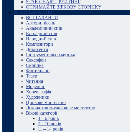
STAR CHART | РЕЙТИНГ
ОТРИМАЙТЕ ЗІРКОВУ СТОРІНКУ
АЛЕЯ ТАЛАНТІВ
ВСІ ТАЛАНТИ
Автори пісень
Академічний спів
Естрадний спів
Народний спів
Композитори
Диригенти
Інструментальна музика
Саксофон
Скрипка
Фортепіано
Театр
Читання
Моделінг
Хореографія
Художники
Циркове мистецтво
Декоративно-ужиткове мистецтво
Вікові категорії
3 – 6 років
7 – 10 років
11 – 14 років