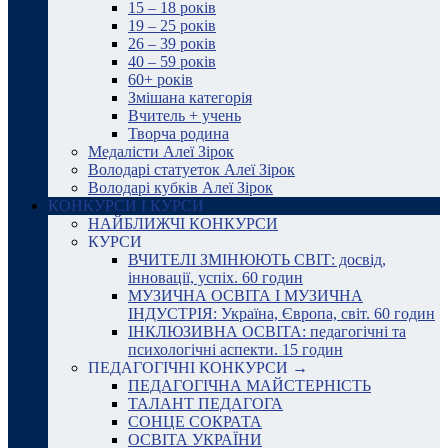
15 – 18 років
19 – 25 років
26 – 39 років
40 – 59 років
60+ років
Змішана категорія
Вчитель + учень
Творча родина
Медалісти Алеї Зірок
Володарі статуеток Алеї Зірок
Володарі кубків Алеї Зірок
КОНКУРСИ І КУРСИ
НАЙБЛИЖЧІ КОНКУРСИ
КУРСИ
ВЧИТЕЛІ ЗМІНЮЮТЬ СВІТ: досвід,
інновації, успіх. 60 годин
МУЗИЧНА ОСВІТА І МУЗИЧНА
ІНДУСТРІЯ: Україна, Європа, світ. 60 годин
ІНКЛЮЗИВНА ОСВІТА: педагогічні та
психологічні аспекти. 15 годин
ПЕДАГОГІЧНІ КОНКУРСИ →
ПЕДАГОГІЧНА МАЙСТЕРНІСТЬ
ТАЛАНТ ПЕДАГОГА
СОНЦЕ СОКРАТА
ОСВІТА УКРАЇНИ