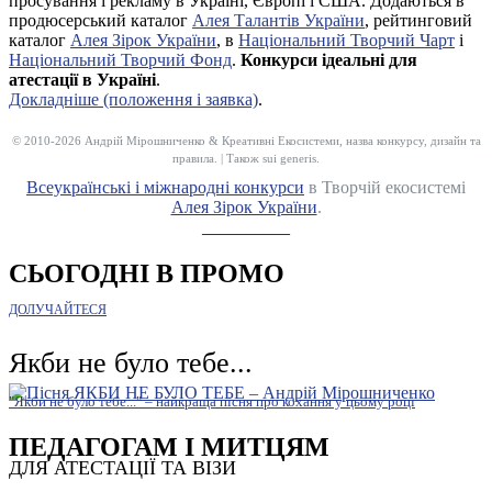
просування і рекламу в Україні, Європі і США. Додаються в
продюсерський каталог
Алея Талантів України
, рейтинговий
каталог
Алея Зірок України
, в
Національний Творчий Чарт
і
Національний Творчий Фонд
.
Конкурси ідеальні для
атестації в Україні
.
Докладніше (положення і заявка)
.
© 2010-2026 Андрій Мірошниченко & Креативні Екосистеми, назва конкурсу, дизайн та
правила. | Також sui generis.
Всеукраїнські і міжнародні конкурси
в Творчій екосистемі
Алея Зірок України
.
__________
СЬОГОДНІ В ПРОМО
ДОЛУЧАЙТЕСЯ
Якби не було тебе...
"Якби не було тебе..." – найкраща пісня про кохання у цьому році
ПЕДАГОГАМ І МИТЦЯМ
ДЛЯ АТЕСТАЦІЇ ТА ВІЗИ