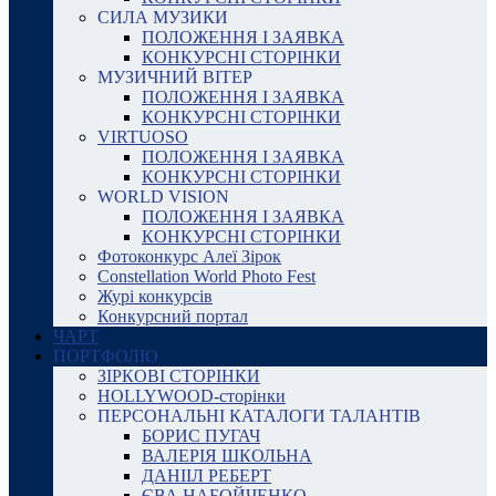
СИЛА МУЗИКИ
ПОЛОЖЕННЯ І ЗАЯВКА
КОНКУРСНІ СТОРІНКИ
МУЗИЧНИЙ ВІТЕР
ПОЛОЖЕННЯ І ЗАЯВКА
КОНКУРСНІ СТОРІНКИ
VIRTUOSO
ПОЛОЖЕННЯ І ЗАЯВКА
КОНКУРСНІ СТОРІНКИ
WORLD VISION
ПОЛОЖЕННЯ І ЗАЯВКА
КОНКУРСНІ СТОРІНКИ
Фотоконкурс Алеї Зірок
Constellation World Photo Fest
Журі конкурсів
Конкурсний портал
ЧАРТ
ПОРТФОЛІО
ЗІРКОВІ СТОРІНКИ
HOLLYWOOD-сторінки
ПЕРСОНАЛЬНІ КАТАЛОГИ ТАЛАНТІВ
БОРИС ПУГАЧ
ВАЛЕРІЯ ШКОЛЬНА
ДАНІІЛ РЕБЕРТ
ЄВА НАБОЙЧЕНКО