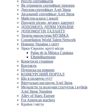
Реєстр сертифікатів
Як отримати сертифікат призера
Диплом-сертифікат Алеї Зірок
Загальний сертифікат Алеї Зірок
Майстер-класи і лекції
Продати пісню, музику, картину
ДОПОМОГА ДІТЯМ УКРАЇНИ
ДОПОМОГТИ ТАЛАНТУ
Творча екосистема МУЗИКА
Constellation World Talent Network
Новини України і світу
Зірки Європи: круті місця
Palau de la Música Catalana
Elbphilharmonie
Конкурсні сторінки
Контакти
Підписка на новини
КОНКУРСНИЙ ПОРТАЛ
Що я оплачую тут?
Віртуальні нагороди Алеї Зірок
Медалісти та володарі статуеток і кубків
Алеї Зірок України
Alley of Stars: Europe
For American teachers
Країни і міста