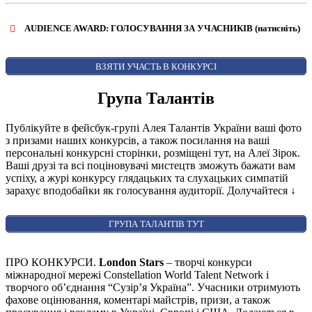
Share
AUDIENCE AWARD: ГОЛОСУВАННЯ ЗА УЧАСНИКІВ (натисніть)
ВІДКРИТИ ФОРМУ ДЛЯ ГОЛОСУВАННЯ
AUDIENCE AWARD
ВЗЯТИ УЧАСТЬ В КОНКУРСІ
Група Талантів
Публікуйте в фейсбук-групі Алея Талантів України ваші фото
з призами наших конкурсів, а також посилання на ваші
персональні конкурсні сторінки, розміщені тут, на Алеї Зірок.
Ваші друзі та всі поціновувачі мистецтв зможуть бажати вам
успіху, а журі конкурсу глядацьких та слухацьких симпатій
зарахує вподобайки як голосування аудиторії. Долучайтеся
↓
ГРУПА ТАЛАНТІВ ТУТ
ПРО КОНКУРСИ.
London Stars
– творчі конкурси
міжнародної мережі Constellation World Talent Network і
творчого об’єднання “Сузір’я Україна”. Учасники отримують
фахове оцінювання, коментарі майстрів, призи, а також