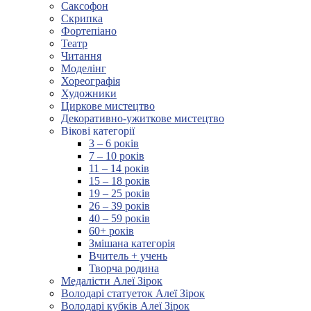
Саксофон
Скрипка
Фортепіано
Театр
Читання
Моделінг
Хореографія
Художники
Циркове мистецтво
Декоративно-ужиткове мистецтво
Вікові категорії
3 – 6 років
7 – 10 років
11 – 14 років
15 – 18 років
19 – 25 років
26 – 39 років
40 – 59 років
60+ років
Змішана категорія
Вчитель + учень
Творча родина
Медалісти Алеї Зірок
Володарі статуеток Алеї Зірок
Володарі кубків Алеї Зірок