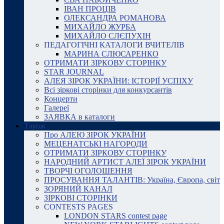
ІВАН ПРОЦІВ
ОЛЕКСАНДРА РОМАНОВА
МИХАЙЛО ЖУРБА
МИХАЙЛО СЛЄПУХІН
ПЕДАГОГІЧНІ КАТАЛОГИ ВЧИТЕЛІВ
МАРИНА СЛЮСАРЕНКО
ОТРИМАТИ ЗІРКОВУ СТОРІНКУ
STAR JOURNAL
АЛЕЯ ЗІРОК УКРАЇНИ: ІСТОРІЇ УСПІХУ
Всі зіркові сторінки для конкурсантів
Концерти
Галереї
ЗАЯВКА в каталоги
Також
Про АЛЕЮ ЗІРОК УКРАЇНИ
МЕЦЕНАТСЬКІ НАГОРОДИ
ОТРИМАТИ ЗІРКОВУ СТОРІНКУ
НАРОДНИЙ АРТИСТ АЛЕЇ ЗІРОК УКРАЇНИ
ТВОРЧІ ОГОЛОШЕННЯ
ПРОСУВАННЯ ТАЛАНТІВ: Україна, Європа, світ
ЗОРЯНИЙ КАНАЛ
ЗІРКОВІ СТОРІНКИ
CONTESTS PAGES
LONDON STARS contest page