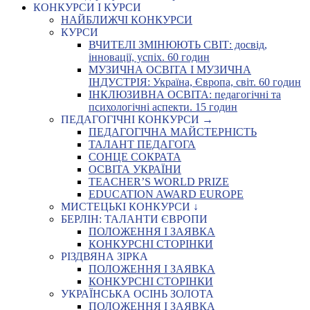
КОНКУРСИ І КУРСИ
НАЙБЛИЖЧІ КОНКУРСИ
КУРСИ
ВЧИТЕЛІ ЗМІНЮЮТЬ СВІТ: досвід,
інновації, успіх. 60 годин
МУЗИЧНА ОСВІТА І МУЗИЧНА
ІНДУСТРІЯ: Україна, Європа, світ. 60 годин
ІНКЛЮЗИВНА ОСВІТА: педагогічні та
психологічні аспекти. 15 годин
ПЕДАГОГІЧНІ КОНКУРСИ →
ПЕДАГОГІЧНА МАЙСТЕРНІСТЬ
ТАЛАНТ ПЕДАГОГА
СОНЦЕ СОКРАТА
ОСВІТА УКРАЇНИ
TEACHER’S WORLD PRIZE
EDUCATION AWARD EUROPE
МИСТЕЦЬКІ КОНКУРСИ ↓
БЕРЛІН: ТАЛАНТИ ЄВРОПИ
ПОЛОЖЕННЯ І ЗАЯВКА
КОНКУРСНІ СТОРІНКИ
РІЗДВЯНА ЗІРКА
ПОЛОЖЕННЯ І ЗАЯВКА
КОНКУРСНІ СТОРІНКИ
УКРАЇНСЬКА ОСІНЬ ЗОЛОТА
ПОЛОЖЕННЯ І ЗАЯВКА