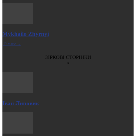
Mykhailo Zhyrnyi
| Більше →
ЗІРКОВІ СТОРІНКИ
Іван Липовик