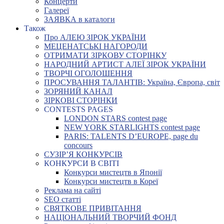
Концерти
Галереї
ЗАЯВКА в каталоги
Також
Про АЛЕЮ ЗІРОК УКРАЇНИ
МЕЦЕНАТСЬКІ НАГОРОДИ
ОТРИМАТИ ЗІРКОВУ СТОРІНКУ
НАРОДНИЙ АРТИСТ АЛЕЇ ЗІРОК УКРАЇНИ
ТВОРЧІ ОГОЛОШЕННЯ
ПРОСУВАННЯ ТАЛАНТІВ: Україна, Європа, світ
ЗОРЯНИЙ КАНАЛ
ЗІРКОВІ СТОРІНКИ
CONTESTS PAGES
LONDON STARS contest page
NEW YORK STARLIGHTS contest page
PARIS: TALENTS D’EUROPE, page du
concours
СУЗІР’Я КОНКУРСІВ
КОНКУРСИ В СВІТІ
Конкурси мистецтв в Японії
Конкурси мистецтв в Кореї
Реклама на сайті
SEO статті
СВЯТКОВЕ ПРИВІТАННЯ
НАЦІОНАЛЬНИЙ ТВОРЧИЙ ФОНД