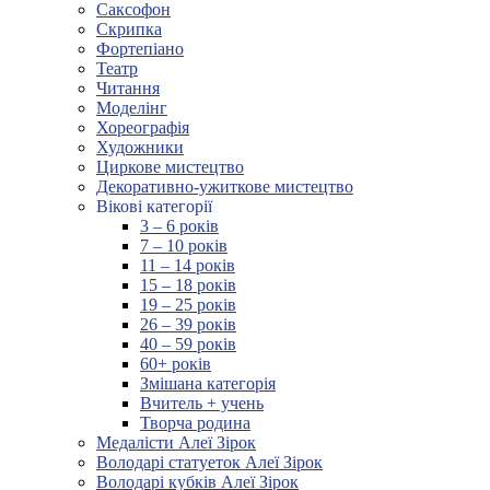
Саксофон
Скрипка
Фортепіано
Театр
Читання
Моделінг
Хореографія
Художники
Циркове мистецтво
Декоративно-ужиткове мистецтво
Вікові категорії
3 – 6 років
7 – 10 років
11 – 14 років
15 – 18 років
19 – 25 років
26 – 39 років
40 – 59 років
60+ років
Змішана категорія
Вчитель + учень
Творча родина
Медалісти Алеї Зірок
Володарі статуеток Алеї Зірок
Володарі кубків Алеї Зірок