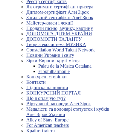
Реєстр сертифікатів
Як отримати сертифікат призера
Диплом-сертифікат Алеї Зірок
Загальний сертифікат Алеї Зірок
Майстер-класи і лекції
Продати пісню, музику, картину
ДОПОМОГА ДІТЯМ УКРАЇНИ
ДОПОМОГТИ ТАЛАНТУ
Творча екосистема МУЗИКА
Constellation World Talent Network
Новини України і світу
Зірки Європи: круті місця
Palau de la Música Catalana
Elbphilharmonie
Конкурсні сторінки
Контакти
Підписка на новини
КОНКУРСНИЙ ПОРТАЛ
Що я оплачую тут?
Віртуальні нагороди Алеї Зірок
Медалісти та володарі статуеток і кубків
Алеї Зірок України
Alley of Stars: Europe
For American teachers
Країни і міста