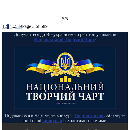
5/5
1
2
3
4
...
589
Page 3 of 589
Долучайтеся до Всеукраїнського рейтингу талантів
Національний Творчий Чарт
:
Подавайтеся в Чарт через конкурс
Творча Сотня
. Або через
інші наші
конкурси
із Золотими пакетами.