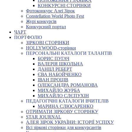
ПОЛОЖЕННЯ І ЗАЯВКА
КОНКУРСНІ СТОРІНКИ
Фотоконкурс Алеї Зірок
Constellation World Photo Fest
Журі конкурсів
Конкурсний портал
ЧАРТ
ПОРТФОЛІО
ЗІРКОВІ СТОРІНКИ
HOLLYWOOD-сторінки
ПЕРСОНАЛЬНІ КАТАЛОГИ ТАЛАНТІВ
БОРИС ПУГАЧ
ВАЛЕРІЯ ШКОЛЬНА
ДАНІІЛ РЕБЕРТ
ЄВА НАБОЙЧЕНКО
ІВАН ПРОЦІВ
ОЛЕКСАНДРА РОМАНОВА
МИХАЙЛО ЖУРБА
МИХАЙЛО СЛЄПУХІН
ПЕДАГОГІЧНІ КАТАЛОГИ ВЧИТЕЛІВ
МАРИНА СЛЮСАРЕНКО
ОТРИМАТИ ЗІРКОВУ СТОРІНКУ
STAR JOURNAL
АЛЕЯ ЗІРОК УКРАЇНИ: ІСТОРІЇ УСПІХУ
Всі зіркові сторінки для конкурсантів