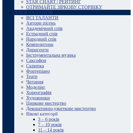
STAR CHART | РЕЙТИНГ
ОТРИМАЙТЕ ЗІРКОВУ СТОРІНКУ
АЛЕЯ ТАЛАНТІВ
ВСІ ТАЛАНТИ
Автори пісень
Академічний спів
Естрадний спів
Народний спів
Композитори
Диригенти
Інструментальна музика
Саксофон
Скрипка
Фортепіано
Театр
Читання
Моделінг
Хореографія
Художники
Циркове мистецтво
Декоративно-ужиткове мистецтво
Вікові категорії
3 – 6 років
7 – 10 років
11 – 14 років