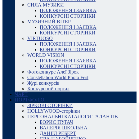
СИЛА МУЗИКИ
ПОЛОЖЕННЯ І ЗАЯВКА
КОНКУРСНІ СТОРІНКИ
МУЗИЧНИЙ ВІТЕР
ПОЛОЖЕННЯ І ЗАЯВКА
КОНКУРСНІ СТОРІНКИ
VIRTUOSO
ПОЛОЖЕННЯ І ЗАЯВКА
КОНКУРСНІ СТОРІНКИ
WORLD VISION
ПОЛОЖЕННЯ І ЗАЯВКА
КОНКУРСНІ СТОРІНКИ
Фотоконкурс Алеї Зірок
Constellation World Photo Fest
Журі конкурсів
Конкурсний портал
ЧАРТ
ПОРТФОЛІО
ЗІРКОВІ СТОРІНКИ
HOLLYWOOD-сторінки
ПЕРСОНАЛЬНІ КАТАЛОГИ ТАЛАНТІВ
БОРИС ПУГАЧ
ВАЛЕРІЯ ШКОЛЬНА
ДАНІІЛ РЕБЕРТ
ЄВА НАБОЙЧЕНКО