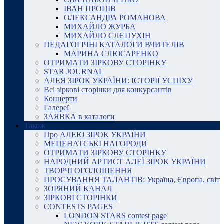
ІВАН ПРОЦІВ
ОЛЕКСАНДРА РОМАНОВА
МИХАЙЛО ЖУРБА
МИХАЙЛО СЛЄПУХІН
ПЕДАГОГІЧНІ КАТАЛОГИ ВЧИТЕЛІВ
МАРИНА СЛЮСАРЕНКО
ОТРИМАТИ ЗІРКОВУ СТОРІНКУ
STAR JOURNAL
АЛЕЯ ЗІРОК УКРАЇНИ: ІСТОРІЇ УСПІХУ
Всі зіркові сторінки для конкурсантів
Концерти
Галереї
ЗАЯВКА в каталоги
Також
Про АЛЕЮ ЗІРОК УКРАЇНИ
МЕЦЕНАТСЬКІ НАГОРОДИ
ОТРИМАТИ ЗІРКОВУ СТОРІНКУ
НАРОДНИЙ АРТИСТ АЛЕЇ ЗІРОК УКРАЇНИ
ТВОРЧІ ОГОЛОШЕННЯ
ПРОСУВАННЯ ТАЛАНТІВ: Україна, Європа, світ
ЗОРЯНИЙ КАНАЛ
ЗІРКОВІ СТОРІНКИ
CONTESTS PAGES
LONDON STARS contest page