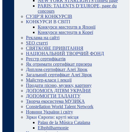
NEW YORK STARLIGHTS contest page
PARIS: TALENTS D’EUROPE, page du
concours
СУЗІР’Я КОНКУРСІВ
КОНКУРСИ В СВІТІ
Конкурси мистецтв в Японії
Конкурси мистецтв в Кореї
Реклама на сайті
SEO статті
СВЯТКОВЕ ПРИВІТАННЯ
НАЦІОНАЛЬНИЙ ТВОРЧИЙ ФОНД
Реєстр сертифікатів
Як отримати сертифікат призера
Диплом-сертифікат Алеї Зірок
Загальний сертифікат Алеї Зірок
Майстер-класи і лекції
Продати пісню, музику, картину
ДОПОМОГА ДІТЯМ УКРАЇНИ
ДОПОМОГТИ ТАЛАНТУ
Творча екосистема МУЗИКА
Constellation World Talent Network
Новини України і світу
Зірки Європи: круті місця
Palau de la Música Catalana
Elbphilharmonie