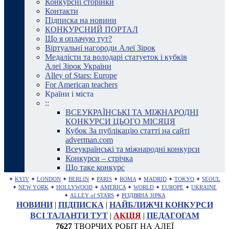
Конкурсні сторінки
Контакти
Підписка на новини
КОНКУРСНИЙ ПОРТАЛ
Що я оплачую тут?
Віртуальні нагороди Алеї Зірок
Медалісти та володарі статуеток і кубків
Алеї Зірок України
Alley of Stars: Europe
For American teachers
Країни і міста
::
ВСЕУКРАЇНСЬКІ ТА МІЖНАРОДНІ
КОНКУРСИ ЦЬОГО МІСЯЦЯ
Кубок За публікацію статті на сайті
adverman.com
Всеукраїнські та міжнародні конкурси
Конкурси – стрічка
Що таке конкурс
✦
KYIV
✦
LONDON
✦
BERLIN
✦
PARIS
✦
ROMA
✦
MADRID
✦
TOKYO
✦
SEOUL
✦
NEW YORK
✦
HOLLYWOOD
✦
AMERICA
✦
WORLD
✦
EUROPE
✦
UKRAINE
✦
ALLEY of STARS
✦
РІЗДВЯНА ЗІРКА
НОВИНИ
|
ПІДПИСКА
|
НАЙБЛИЖЧІ КОНКУРСИ
ВСІ ТАЛАНТИ ТУТ
|
АКЦІЯ
|
ПЕДАГОГАМ
7627
ТВОРЧИХ РОБІТ НА АЛЕЇ