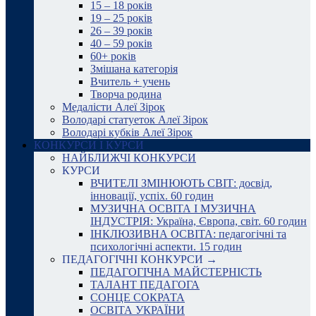
15 – 18 років
19 – 25 років
26 – 39 років
40 – 59 років
60+ років
Змішана категорія
Вчитель + учень
Творча родина
Медалісти Алеї Зірок
Володарі статуеток Алеї Зірок
Володарі кубків Алеї Зірок
КОНКУРСИ І КУРСИ
НАЙБЛИЖЧІ КОНКУРСИ
КУРСИ
ВЧИТЕЛІ ЗМІНЮЮТЬ СВІТ: досвід,
інновації, успіх. 60 годин
МУЗИЧНА ОСВІТА І МУЗИЧНА
ІНДУСТРІЯ: Україна, Європа, світ. 60 годин
ІНКЛЮЗИВНА ОСВІТА: педагогічні та
психологічні аспекти. 15 годин
ПЕДАГОГІЧНІ КОНКУРСИ →
ПЕДАГОГІЧНА МАЙСТЕРНІСТЬ
ТАЛАНТ ПЕДАГОГА
СОНЦЕ СОКРАТА
ОСВІТА УКРАЇНИ