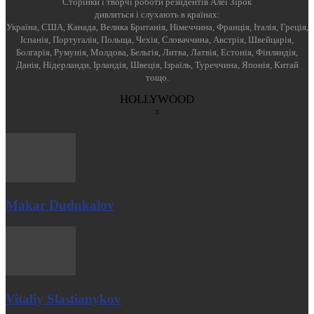
Cторінки і творчі роботи резидентів Алеї Зірок
дивляться і слухають в країнах:
Україна, США, Канада, Велика Британія, Німеччина, Франція, Італія, Греція,
Іспанія, Португалія, Польща, Чехія, Словаччина, Австрія, Швейцарія,
Болгарія, Румунія, Молдова, Бельгія, Литва, Латвія, Естонія, Фінляндія,
Данія, Нідерланди, Ірландія, Швеція, Ізраїль, Туреччина, Японія, Китай
тощо.
HOLLYWOOD
Makar Dudukalov
Vitaliy Slastianykov