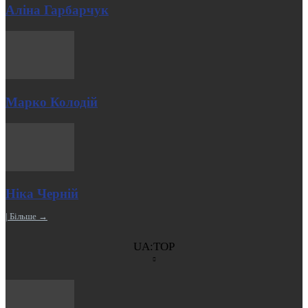
Аліна Гарбарчук
Марко Колодій
Ніка Черній
| Більше →
UA:TOP