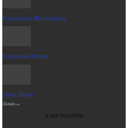
Владислава Шаталінська
Владислав Матяш
Анна Лісова
| Більше →
АЛЕЯ ТАЛАНТІВ