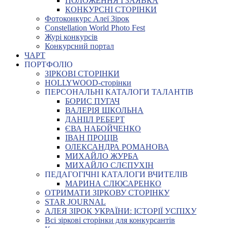
ПОЛОЖЕННЯ І ЗАЯВКА
КОНКУРСНІ СТОРІНКИ
Фотоконкурс Алеї Зірок
Constellation World Photo Fest
Журі конкурсів
Конкурсний портал
ЧАРТ
ПОРТФОЛІО
ЗІРКОВІ СТОРІНКИ
HOLLYWOOD-сторінки
ПЕРСОНАЛЬНІ КАТАЛОГИ ТАЛАНТІВ
БОРИС ПУГАЧ
ВАЛЕРІЯ ШКОЛЬНА
ДАНІІЛ РЕБЕРТ
ЄВА НАБОЙЧЕНКО
ІВАН ПРОЦІВ
ОЛЕКСАНДРА РОМАНОВА
МИХАЙЛО ЖУРБА
МИХАЙЛО СЛЄПУХІН
ПЕДАГОГІЧНІ КАТАЛОГИ ВЧИТЕЛІВ
МАРИНА СЛЮСАРЕНКО
ОТРИМАТИ ЗІРКОВУ СТОРІНКУ
STAR JOURNAL
АЛЕЯ ЗІРОК УКРАЇНИ: ІСТОРІЇ УСПІХУ
Всі зіркові сторінки для конкурсантів