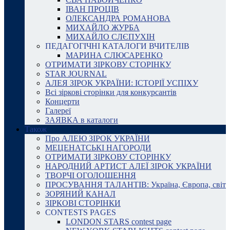
ІВАН ПРОЦІВ
ОЛЕКСАНДРА РОМАНОВА
МИХАЙЛО ЖУРБА
МИХАЙЛО СЛЄПУХІН
ПЕДАГОГІЧНІ КАТАЛОГИ ВЧИТЕЛІВ
МАРИНА СЛЮСАРЕНКО
ОТРИМАТИ ЗІРКОВУ СТОРІНКУ
STAR JOURNAL
АЛЕЯ ЗІРОК УКРАЇНИ: ІСТОРІЇ УСПІХУ
Всі зіркові сторінки для конкурсантів
Концерти
Галереї
ЗАЯВКА в каталоги
Також
Про АЛЕЮ ЗІРОК УКРАЇНИ
МЕЦЕНАТСЬКІ НАГОРОДИ
ОТРИМАТИ ЗІРКОВУ СТОРІНКУ
НАРОДНИЙ АРТИСТ АЛЕЇ ЗІРОК УКРАЇНИ
ТВОРЧІ ОГОЛОШЕННЯ
ПРОСУВАННЯ ТАЛАНТІВ: Україна, Європа, світ
ЗОРЯНИЙ КАНАЛ
ЗІРКОВІ СТОРІНКИ
CONTESTS PAGES
LONDON STARS contest page