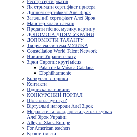
Реєстр сертифікатів
Як отримати сертифікат призера
Диплом-сертифікат Алеї Зірок
Загальний сертифікат Алеї Зірок
Майстер-класи і лекції
Продати пісню, музику, картину
ДОПОМОГА ДІТЯМ УКРАЇНИ
ДОПОМОГТИ ТАЛАНТУ
Творча екосистема МУЗИКА
Constellation World Talent Network
Новини України і світу
Зірки Європи: круті місця
Palau de la Música Catalana
Elbphilharmonie
Конкурсні сторінки
Контакти
Підписка на новини
КОНКУРСНИЙ ПОРТАЛ
Що я оплачую тут?
Віртуальні нагороди Алеї Зірок
Медалісти та володарі статуеток і кубків
Алеї Зірок України
Alley of Stars: Europe
For American teachers
Країни і міста