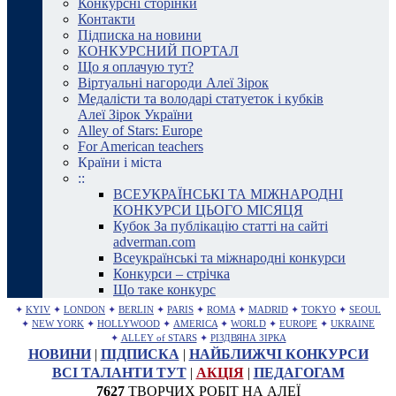
Конкурсні сторінки
Контакти
Підписка на новини
КОНКУРСНИЙ ПОРТАЛ
Що я оплачую тут?
Віртуальні нагороди Алеї Зірок
Медалісти та володарі статуеток і кубків
Алеї Зірок України
Alley of Stars: Europe
For American teachers
Країни і міста
::
ВСЕУКРАЇНСЬКІ ТА МІЖНАРОДНІ
КОНКУРСИ ЦЬОГО МІСЯЦЯ
Кубок За публікацію статті на сайті
adverman.com
Всеукраїнські та міжнародні конкурси
Конкурси – стрічка
Що таке конкурс
✦
KYIV
✦
LONDON
✦
BERLIN
✦
PARIS
✦
ROMA
✦
MADRID
✦
TOKYO
✦
SEOUL
✦
NEW YORK
✦
HOLLYWOOD
✦
AMERICA
✦
WORLD
✦
EUROPE
✦
UKRAINE
✦
ALLEY of STARS
✦
РІЗДВЯНА ЗІРКА
НОВИНИ
|
ПІДПИСКА
|
НАЙБЛИЖЧІ КОНКУРСИ
ВСІ ТАЛАНТИ ТУТ
|
АКЦІЯ
|
ПЕДАГОГАМ
7627
ТВОРЧИХ РОБІТ НА АЛЕЇ