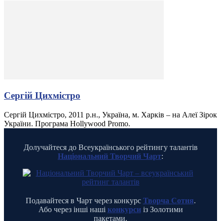
Сергій Цихмістро
Сергій Цихмістро, 2011 р.н., Україна, м. Харків – на Алеї Зірок
України. Програма Hollywood Promo.
Долучайтеся до Всеукраїнського рейтингу талантів
Національний Творчий Чарт
:
Подавайтеся в Чарт через конкурс
Творча Сотня
.
Або через інші наші
конкурси
із Золотими
пакетами.