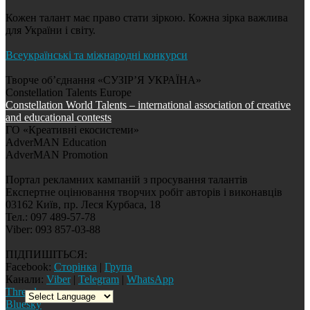
Кожен талант має право стати зіркою. Кожна зірка важлива
для України і світу.
Всеукраїнські та міжнародні конкурси
Творче об’єднання «СУЗІР’Я УКРАЇНА»
Constellation Talents Europe
Constellation World Talents – international association of creative
and educational contests
ГО «Креативні екосистеми»
AdverMAN Education
AdverMAN Promotion
Портал рекламних кампаній з просування талантів
Експертне оцінювання творчих робіт авторів і виконавців
03162 Київ, пр. Леся Курбаса, 18
Тел.: 097 489-57-78
Viber: 093 857-03-88
ПІДПИШІТЬСЯ:
Facebook:
Сторінка
|
Група
Канали:
Viber
|
Telegram
|
WhatsApp
Threads
Bluesky