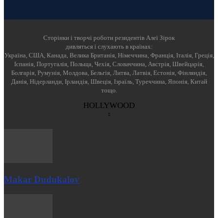
Cторінки і творчі роботи резидентів Алеї Зірок
дивляться і слухають в країнах:
Україна, США, Канада, Велика Британія, Німеччина, Франція, Італія, Греція,
Іспанія, Португалія, Польща, Чехія, Словаччина, Австрія, Швейцарія,
Болгарія, Румунія, Молдова, Бельгія, Литва, Латвія, Естонія, Фінляндія,
Данія, Нідерланди, Ірландія, Швеція, Ізраїль, Туреччина, Японія, Китай
тощо.
HOLLYWOOD
Makar Dudukalov