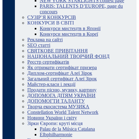
NEW YORK STARLIGHTS contest page
PARIS: TALENTS D’EUROPE, page du
concours
СУЗІР’Я КОНКУРСІВ
КОНКУРСИ В СВІТІ
Конкурси мистецтв в Японії
Конкурси мистецтв в Кореї
Реклама на сайті
SEO статті
СВЯТКОВЕ ПРИВІТАННЯ
НАЦІОНАЛЬНИЙ ТВОРЧИЙ ФОНД
Реєстр сертифікатів
Як отримати сертифікат призера
Диплом-сертифікат Алеї Зірок
Загальний сертифікат Алеї Зірок
Майстер-класи і лекції
Продати пісню, музику, картину
ДОПОМОГА ДІТЯМ УКРАЇНИ
ДОПОМОГТИ ТАЛАНТУ
Творча екосистема МУЗИКА
Constellation World Talent Network
Новини України і світу
Зірки Європи: круті місця
Palau de la Música Catalana
Elbphilharmonie