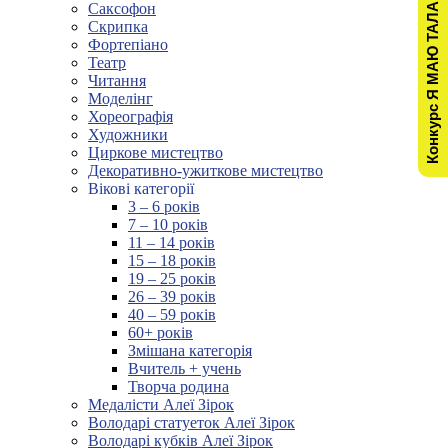
Конкурс Я МАЮ ТАЛАНТ!
Саксофон
Скрипка
Фортепіано
Театр
Читання
Моделінг
Хореографія
Художники
Циркове мистецтво
Декоративно-ужиткове мистецтво
Вікові категорії
3 – 6 років
7 – 10 років
11 – 14 років
15 – 18 років
19 – 25 років
26 – 39 років
40 – 59 років
60+ років
Змішана категорія
Вчитель + учень
Творча родина
Медалісти Алеї Зірок
Володарі статуеток Алеї Зірок
Володарі кубків Алеї Зірок