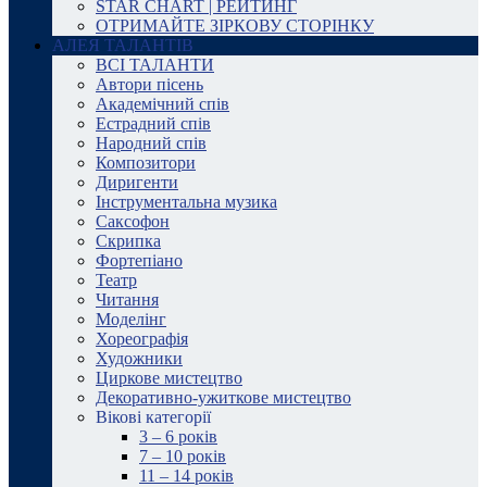
STAR CHART | РЕЙТИНГ
ОТРИМАЙТЕ ЗІРКОВУ СТОРІНКУ
АЛЕЯ ТАЛАНТІВ
ВСІ ТАЛАНТИ
Автори пісень
Академічний спів
Естрадний спів
Народний спів
Композитори
Диригенти
Інструментальна музика
Саксофон
Скрипка
Фортепіано
Театр
Читання
Моделінг
Хореографія
Художники
Циркове мистецтво
Декоративно-ужиткове мистецтво
Вікові категорії
3 – 6 років
7 – 10 років
11 – 14 років