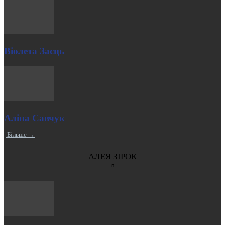
Віолета Заєць
Аліна Савчук
| Більше →
АЛЕЯ ЗІРОК