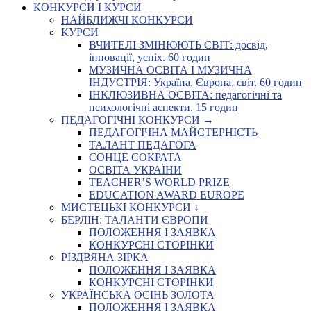
КОНКУРСИ І КУРСИ
НАЙБЛИЖЧІ КОНКУРСИ
КУРСИ
ВЧИТЕЛІ ЗМІНЮЮТЬ СВІТ: досвід,
інновації, успіх. 60 годин
МУЗИЧНА ОСВІТА І МУЗИЧНА
ІНДУСТРІЯ: Україна, Європа, світ. 60 годин
ІНКЛЮЗИВНА ОСВІТА: педагогічні та
психологічні аспекти. 15 годин
ПЕДАГОГІЧНІ КОНКУРСИ →
ПЕДАГОГІЧНА МАЙСТЕРНІСТЬ
ТАЛАНТ ПЕДАГОГА
СОНЦЕ СОКРАТА
ОСВІТА УКРАЇНИ
TEACHER’S WORLD PRIZE
EDUCATION AWARD EUROPE
МИСТЕЦЬКІ КОНКУРСИ ↓
БЕРЛІН: ТАЛАНТИ ЄВРОПИ
ПОЛОЖЕННЯ І ЗАЯВКА
КОНКУРСНІ СТОРІНКИ
РІЗДВЯНА ЗІРКА
ПОЛОЖЕННЯ І ЗАЯВКА
КОНКУРСНІ СТОРІНКИ
УКРАЇНСЬКА ОСІНЬ ЗОЛОТА
ПОЛОЖЕННЯ І ЗАЯВКА