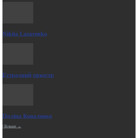
Nikita Lazarenko
Естрадний оркестр
Поліна Коваленко
| Більше →