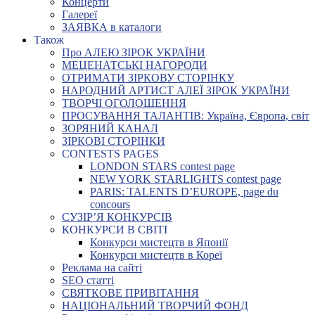
Концерти
Галереї
ЗАЯВКА в каталоги
Також
Про АЛЕЮ ЗІРОК УКРАЇНИ
МЕЦЕНАТСЬКІ НАГОРОДИ
ОТРИМАТИ ЗІРКОВУ СТОРІНКУ
НАРОДНИЙ АРТИСТ АЛЕЇ ЗІРОК УКРАЇНИ
ТВОРЧІ ОГОЛОШЕННЯ
ПРОСУВАННЯ ТАЛАНТІВ: Україна, Європа, світ
ЗОРЯНИЙ КАНАЛ
ЗІРКОВІ СТОРІНКИ
CONTESTS PAGES
LONDON STARS contest page
NEW YORK STARLIGHTS contest page
PARIS: TALENTS D’EUROPE, page du
concours
СУЗІР’Я КОНКУРСІВ
КОНКУРСИ В СВІТІ
Конкурси мистецтв в Японії
Конкурси мистецтв в Кореї
Реклама на сайті
SEO статті
СВЯТКОВЕ ПРИВІТАННЯ
НАЦІОНАЛЬНИЙ ТВОРЧИЙ ФОНД