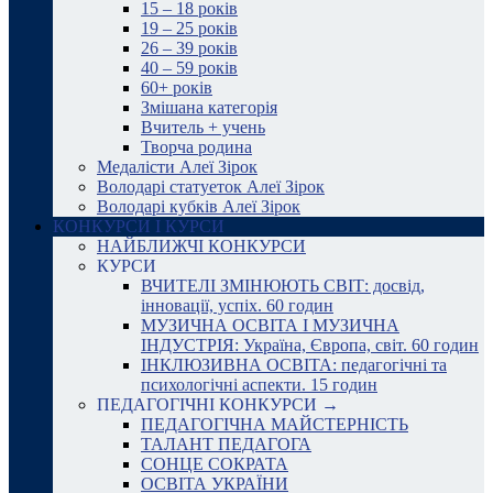
15 – 18 років
19 – 25 років
26 – 39 років
40 – 59 років
60+ років
Змішана категорія
Вчитель + учень
Творча родина
Медалісти Алеї Зірок
Володарі статуеток Алеї Зірок
Володарі кубків Алеї Зірок
КОНКУРСИ І КУРСИ
НАЙБЛИЖЧІ КОНКУРСИ
КУРСИ
ВЧИТЕЛІ ЗМІНЮЮТЬ СВІТ: досвід,
інновації, успіх. 60 годин
МУЗИЧНА ОСВІТА І МУЗИЧНА
ІНДУСТРІЯ: Україна, Європа, світ. 60 годин
ІНКЛЮЗИВНА ОСВІТА: педагогічні та
психологічні аспекти. 15 годин
ПЕДАГОГІЧНІ КОНКУРСИ →
ПЕДАГОГІЧНА МАЙСТЕРНІСТЬ
ТАЛАНТ ПЕДАГОГА
СОНЦЕ СОКРАТА
ОСВІТА УКРАЇНИ