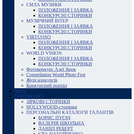
СИЛА МУЗИКИ
ПОЛОЖЕННЯ І ЗАЯВКА
КОНКУРСНІ СТОРІНКИ
МУЗИЧНИЙ ВІТЕР
ПОЛОЖЕННЯ І ЗАЯВКА
КОНКУРСНІ СТОРІНКИ
VIRTUOSO
ПОЛОЖЕННЯ І ЗАЯВКА
КОНКУРСНІ СТОРІНКИ
WORLD VISION
ПОЛОЖЕННЯ І ЗАЯВКА
КОНКУРСНІ СТОРІНКИ
Фотоконкурс Алеї Зірок
Constellation World Photo Fest
Журі конкурсів
Конкурсний портал
ЧАРТ
ПОРТФОЛІО
ЗІРКОВІ СТОРІНКИ
HOLLYWOOD-сторінки
ПЕРСОНАЛЬНІ КАТАЛОГИ ТАЛАНТІВ
БОРИС ПУГАЧ
ВАЛЕРІЯ ШКОЛЬНА
ДАНІІЛ РЕБЕРТ
ЄВА НАБОЙЧЕНКО