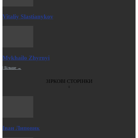
Vitaliy Slastianykov
Mykhailo Zhyrnyi
| Більше →
ЗІРКОВІ СТОРІНКИ
Іван Липовик