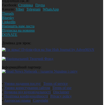
ПІДПИШІТЬСЯ:
Facebook:
Сторінка
|
Група
Канали:
Viber
|
Telegram
|
WhatsApp
Threads
Bluesky
LinkedIn
Напишіть нам листа
Підписка на новини
DONATE
Домівка для зірок:
Інформаційний партнер:
•
Умови надання послуг
|
Terms of service
•
Умови користування сайтом
|
Terms of use
•
Відмова від відповідальності
|
Disclaimer
•
Політика конфіденційності
|
Privacy policy
•
Авторські права
|
Copyright