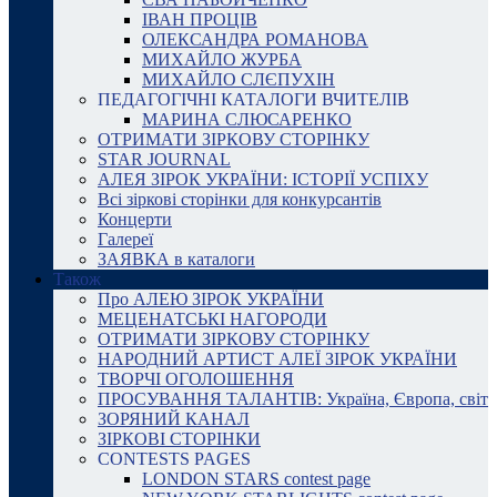
ІВАН ПРОЦІВ
ОЛЕКСАНДРА РОМАНОВА
МИХАЙЛО ЖУРБА
МИХАЙЛО СЛЄПУХІН
ПЕДАГОГІЧНІ КАТАЛОГИ ВЧИТЕЛІВ
МАРИНА СЛЮСАРЕНКО
ОТРИМАТИ ЗІРКОВУ СТОРІНКУ
STAR JOURNAL
АЛЕЯ ЗІРОК УКРАЇНИ: ІСТОРІЇ УСПІХУ
Всі зіркові сторінки для конкурсантів
Концерти
Галереї
ЗАЯВКА в каталоги
Також
Про АЛЕЮ ЗІРОК УКРАЇНИ
МЕЦЕНАТСЬКІ НАГОРОДИ
ОТРИМАТИ ЗІРКОВУ СТОРІНКУ
НАРОДНИЙ АРТИСТ АЛЕЇ ЗІРОК УКРАЇНИ
ТВОРЧІ ОГОЛОШЕННЯ
ПРОСУВАННЯ ТАЛАНТІВ: Україна, Європа, світ
ЗОРЯНИЙ КАНАЛ
ЗІРКОВІ СТОРІНКИ
CONTESTS PAGES
LONDON STARS contest page