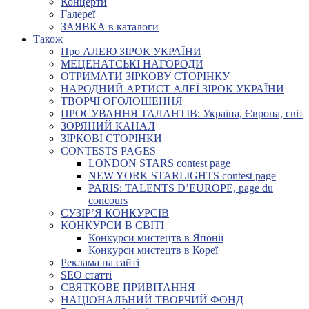
Концерти
Галереї
ЗАЯВКА в каталоги
Також
Про АЛЕЮ ЗІРОК УКРАЇНИ
МЕЦЕНАТСЬКІ НАГОРОДИ
ОТРИМАТИ ЗІРКОВУ СТОРІНКУ
НАРОДНИЙ АРТИСТ АЛЕЇ ЗІРОК УКРАЇНИ
ТВОРЧІ ОГОЛОШЕННЯ
ПРОСУВАННЯ ТАЛАНТІВ: Україна, Європа, світ
ЗОРЯНИЙ КАНАЛ
ЗІРКОВІ СТОРІНКИ
CONTESTS PAGES
LONDON STARS contest page
NEW YORK STARLIGHTS contest page
PARIS: TALENTS D’EUROPE, page du
concours
СУЗІР’Я КОНКУРСІВ
КОНКУРСИ В СВІТІ
Конкурси мистецтв в Японії
Конкурси мистецтв в Кореї
Реклама на сайті
SEO статті
СВЯТКОВЕ ПРИВІТАННЯ
НАЦІОНАЛЬНИЙ ТВОРЧИЙ ФОНД