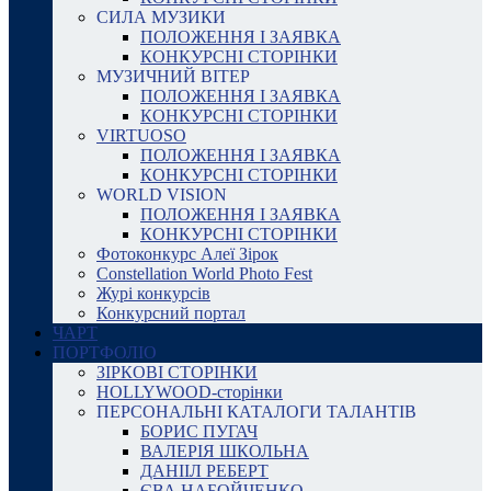
СИЛА МУЗИКИ
ПОЛОЖЕННЯ І ЗАЯВКА
КОНКУРСНІ СТОРІНКИ
МУЗИЧНИЙ ВІТЕР
ПОЛОЖЕННЯ І ЗАЯВКА
КОНКУРСНІ СТОРІНКИ
VIRTUOSO
ПОЛОЖЕННЯ І ЗАЯВКА
КОНКУРСНІ СТОРІНКИ
WORLD VISION
ПОЛОЖЕННЯ І ЗАЯВКА
КОНКУРСНІ СТОРІНКИ
Фотоконкурс Алеї Зірок
Constellation World Photo Fest
Журі конкурсів
Конкурсний портал
ЧАРТ
ПОРТФОЛІО
ЗІРКОВІ СТОРІНКИ
HOLLYWOOD-сторінки
ПЕРСОНАЛЬНІ КАТАЛОГИ ТАЛАНТІВ
БОРИС ПУГАЧ
ВАЛЕРІЯ ШКОЛЬНА
ДАНІІЛ РЕБЕРТ
ЄВА НАБОЙЧЕНКО