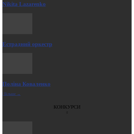
Nikita Lazarenko
Естрадний оркестр
Поліна Коваленко
| Більше →
КОНКУРСИ