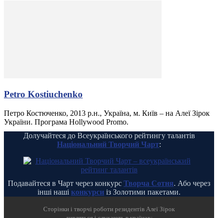
Petro Kostiuchenko
Петро Костюченко, 2013 р.н., Україна, м. Київ – на Алеї Зірок
України. Програма Hollywood Promo.
Долучайтеся до Всеукраїнського рейтингу талантів
Національний Творчий Чарт
:
Подавайтеся в Чарт через конкурс
Творча Сотня
. Або через
інші наші
конкурси
із Золотими пакетами.
Cторінки і творчі роботи резидентів Алеї Зірок
дивляться і слухають в країнах: