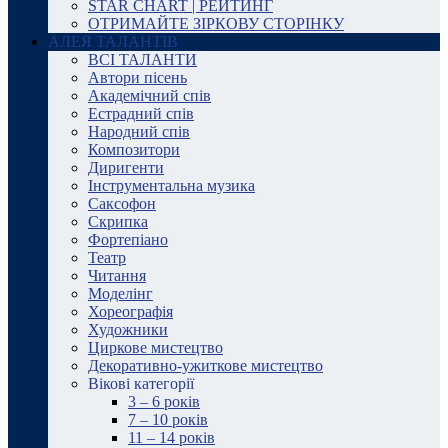
STAR CHART | РЕЙТИНГ
ОТРИМАЙТЕ ЗІРКОВУ СТОРІНКУ
АЛЕЯ ТАЛАНТІВ
ВСІ ТАЛАНТИ
Автори пісень
Академічний спів
Естрадний спів
Народний спів
Композитори
Диригенти
Інструментальна музика
Саксофон
Скрипка
Фортепіано
Театр
Читання
Моделінг
Хореографія
Художники
Циркове мистецтво
Декоративно-ужиткове мистецтво
Вікові категорії
3 – 6 років
7 – 10 років
11 – 14 років