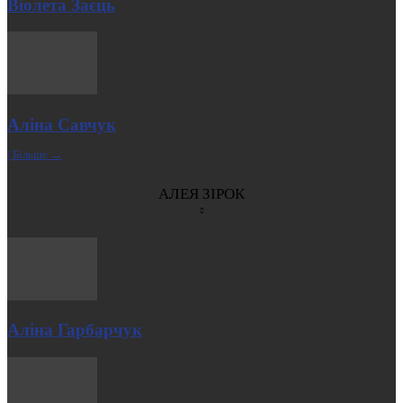
Віолета Заєць
Аліна Савчук
| Більше →
АЛЕЯ ЗІРОК
Аліна Гарбарчук