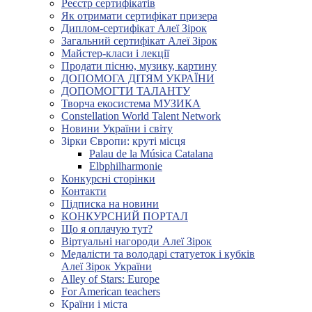
Реєстр сертифікатів
Як отримати сертифікат призера
Диплом-сертифікат Алеї Зірок
Загальний сертифікат Алеї Зірок
Майстер-класи і лекції
Продати пісню, музику, картину
ДОПОМОГА ДІТЯМ УКРАЇНИ
ДОПОМОГТИ ТАЛАНТУ
Творча екосистема МУЗИКА
Constellation World Talent Network
Новини України і світу
Зірки Європи: круті місця
Palau de la Música Catalana
Elbphilharmonie
Конкурсні сторінки
Контакти
Підписка на новини
КОНКУРСНИЙ ПОРТАЛ
Що я оплачую тут?
Віртуальні нагороди Алеї Зірок
Медалісти та володарі статуеток і кубків
Алеї Зірок України
Alley of Stars: Europe
For American teachers
Країни і міста