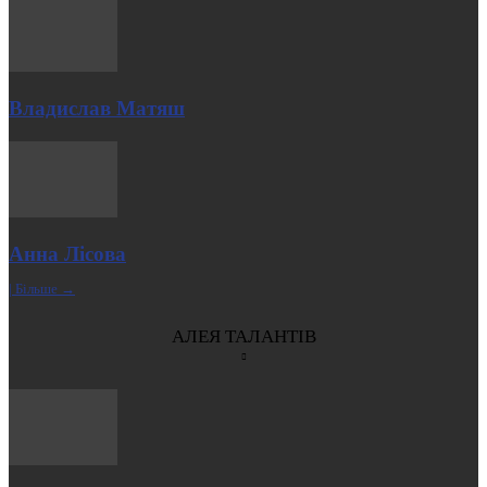
Владислав Матяш
Анна Лісова
| Більше →
АЛЕЯ ТАЛАНТІВ