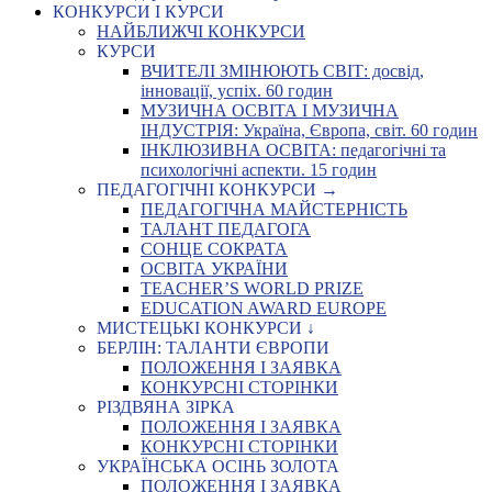
КОНКУРСИ І КУРСИ
НАЙБЛИЖЧІ КОНКУРСИ
КУРСИ
ВЧИТЕЛІ ЗМІНЮЮТЬ СВІТ: досвід,
інновації, успіх. 60 годин
МУЗИЧНА ОСВІТА І МУЗИЧНА
ІНДУСТРІЯ: Україна, Європа, світ. 60 годин
ІНКЛЮЗИВНА ОСВІТА: педагогічні та
психологічні аспекти. 15 годин
ПЕДАГОГІЧНІ КОНКУРСИ →
ПЕДАГОГІЧНА МАЙСТЕРНІСТЬ
ТАЛАНТ ПЕДАГОГА
СОНЦЕ СОКРАТА
ОСВІТА УКРАЇНИ
TEACHER’S WORLD PRIZE
EDUCATION AWARD EUROPE
МИСТЕЦЬКІ КОНКУРСИ ↓
БЕРЛІН: ТАЛАНТИ ЄВРОПИ
ПОЛОЖЕННЯ І ЗАЯВКА
КОНКУРСНІ СТОРІНКИ
РІЗДВЯНА ЗІРКА
ПОЛОЖЕННЯ І ЗАЯВКА
КОНКУРСНІ СТОРІНКИ
УКРАЇНСЬКА ОСІНЬ ЗОЛОТА
ПОЛОЖЕННЯ І ЗАЯВКА