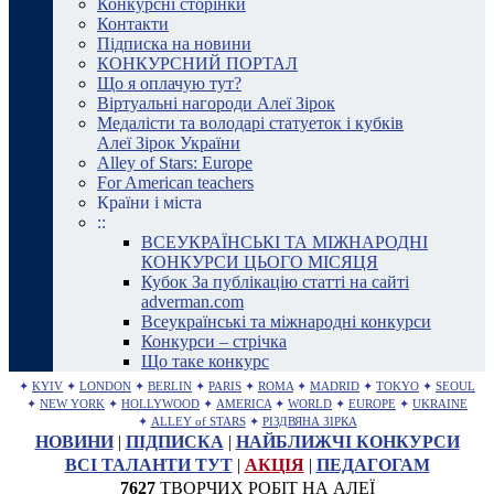
Конкурсні сторінки
Контакти
Підписка на новини
КОНКУРСНИЙ ПОРТАЛ
Що я оплачую тут?
Віртуальні нагороди Алеї Зірок
Медалісти та володарі статуеток і кубків
Алеї Зірок України
Alley of Stars: Europe
For American teachers
Країни і міста
::
ВСЕУКРАЇНСЬКІ ТА МІЖНАРОДНІ
КОНКУРСИ ЦЬОГО МІСЯЦЯ
Кубок За публікацію статті на сайті
adverman.com
Всеукраїнські та міжнародні конкурси
Конкурси – стрічка
Що таке конкурс
✦
KYIV
✦
LONDON
✦
BERLIN
✦
PARIS
✦
ROMA
✦
MADRID
✦
TOKYO
✦
SEOUL
✦
NEW YORK
✦
HOLLYWOOD
✦
AMERICA
✦
WORLD
✦
EUROPE
✦
UKRAINE
✦
ALLEY of STARS
✦
РІЗДВЯНА ЗІРКА
НОВИНИ
|
ПІДПИСКА
|
НАЙБЛИЖЧІ КОНКУРСИ
ВСІ ТАЛАНТИ ТУТ
|
АКЦІЯ
|
ПЕДАГОГАМ
7627
ТВОРЧИХ РОБІТ НА АЛЕЇ