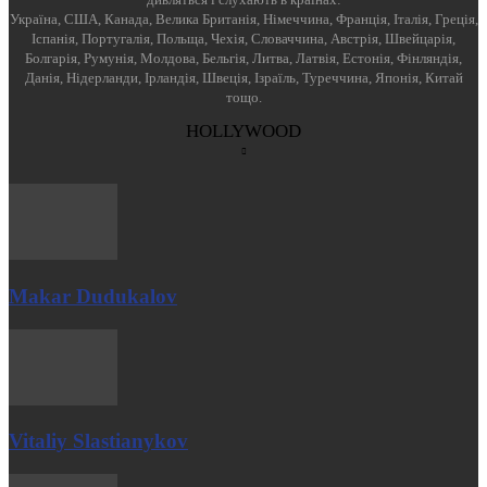
Україна, США, Канада, Велика Британія, Німеччина, Франція, Італія, Греція,
Іспанія, Португалія, Польща, Чехія, Словаччина, Австрія, Швейцарія,
Болгарія, Румунія, Молдова, Бельгія, Литва, Латвія, Естонія, Фінляндія,
Данія, Нідерланди, Ірландія, Швеція, Ізраїль, Туреччина, Японія, Китай
тощо.
HOLLYWOOD
Makar Dudukalov
Vitaliy Slastianykov