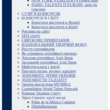
NEW YORK STARLIGHTS contest page
PARIS: TALENTS D’EUROPE, page du
concours
СУЗІР’Я КОНКУРСІВ
КОНКУРСИ В СВІТІ
Конкурси мистецтв в Японії
Конкурси мистецтв в Кореї
Реклама на сайті
SEO статті
СВЯТКОВЕ ПРИВІТАННЯ
НАЦІОНАЛЬНИЙ ТВОРЧИЙ ФОНД
Реєстр сертифікатів
Як отримати сертифікат призера
Диплом-сертифікат Алеї Зірок
Загальний сертифікат Алеї Зірок
Майстер-класи і лекції
Продати пісню, музику, картину
ДОПОМОГА ДІТЯМ УКРАЇНИ
ДОПОМОГТИ ТАЛАНТУ
Творча екосистема МУЗИКА
Constellation World Talent Network
Новини України і світу
Зірки Європи: круті місця
Palau de la Música Catalana
Elbphilharmonie