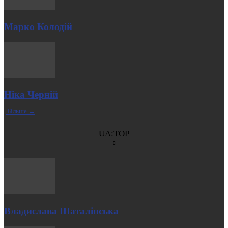
Марко Колодій
Ніка Черній
| Більше →
UA:TOP
Владислава Шаталінська