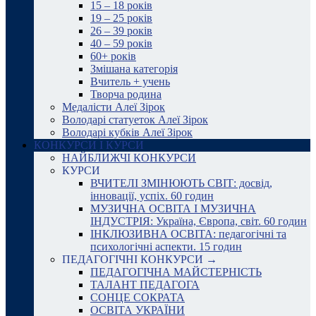
15 – 18 років
19 – 25 років
26 – 39 років
40 – 59 років
60+ років
Змішана категорія
Вчитель + учень
Творча родина
Медалісти Алеї Зірок
Володарі статуеток Алеї Зірок
Володарі кубків Алеї Зірок
КОНКУРСИ І КУРСИ
НАЙБЛИЖЧІ КОНКУРСИ
КУРСИ
ВЧИТЕЛІ ЗМІНЮЮТЬ СВІТ: досвід,
інновації, успіх. 60 годин
МУЗИЧНА ОСВІТА І МУЗИЧНА
ІНДУСТРІЯ: Україна, Європа, світ. 60 годин
ІНКЛЮЗИВНА ОСВІТА: педагогічні та
психологічні аспекти. 15 годин
ПЕДАГОГІЧНІ КОНКУРСИ →
ПЕДАГОГІЧНА МАЙСТЕРНІСТЬ
ТАЛАНТ ПЕДАГОГА
СОНЦЕ СОКРАТА
ОСВІТА УКРАЇНИ