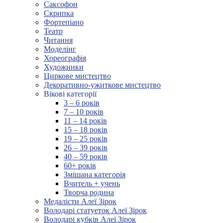
Саксофон
Скрипка
Фортепіано
Театр
Читання
Моделінг
Хореографія
Художники
Циркове мистецтво
Декоративно-ужиткове мистецтво
Вікові категорії
3 – 6 років
7 – 10 років
11 – 14 років
15 – 18 років
19 – 25 років
26 – 39 років
40 – 59 років
60+ років
Змішана категорія
Вчитель + учень
Творча родина
Медалісти Алеї Зірок
Володарі статуеток Алеї Зірок
Володарі кубків Алеї Зірок