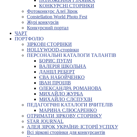
ПОЛОЖЕННЯ І ЗАЯВКА
КОНКУРСНІ СТОРІНКИ
Фотоконкурс Алеї Зірок
Constellation World Photo Fest
Журі конкурсів
Конкурсний портал
ЧАРТ
ПОРТФОЛІО
ЗІРКОВІ СТОРІНКИ
HOLLYWOOD-сторінки
ПЕРСОНАЛЬНІ КАТАЛОГИ ТАЛАНТІВ
БОРИС ПУГАЧ
ВАЛЕРІЯ ШКОЛЬНА
ДАНІІЛ РЕБЕРТ
ЄВА НАБОЙЧЕНКО
ІВАН ПРОЦІВ
ОЛЕКСАНДРА РОМАНОВА
МИХАЙЛО ЖУРБА
МИХАЙЛО СЛЄПУХІН
ПЕДАГОГІЧНІ КАТАЛОГИ ВЧИТЕЛІВ
МАРИНА СЛЮСАРЕНКО
ОТРИМАТИ ЗІРКОВУ СТОРІНКУ
STAR JOURNAL
АЛЕЯ ЗІРОК УКРАЇНИ: ІСТОРІЇ УСПІХУ
Всі зіркові сторінки для конкурсантів