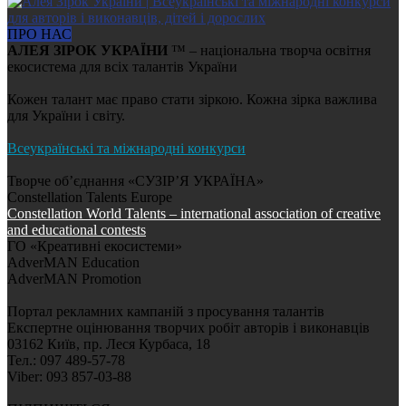
ПРО НАС
АЛЕЯ ЗІРОК УКРАЇНИ
™ – національна творча освітня
екосистема для всіх талантів України
Кожен талант має право стати зіркою. Кожна зірка важлива
для України і світу.
Всеукраїнські та міжнародні конкурси
Творче об’єднання «СУЗІР’Я УКРАЇНА»
Constellation Talents Europe
Constellation World Talents – international association of creative
and educational contests
ГО «Креативні екосистеми»
AdverMAN Education
AdverMAN Promotion
Портал рекламних кампаній з просування талантів
Експертне оцінювання творчих робіт авторів і виконавців
03162 Київ, пр. Леся Курбаса, 18
Тел.: 097 489-57-78
Viber: 093 857-03-88