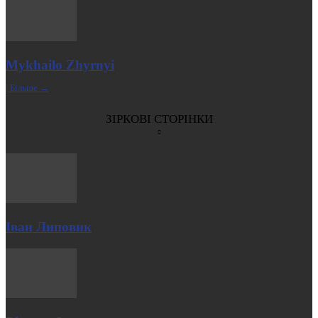
Mykhailo Zhyrnyi
| Більше →
ЗІРКОВІ СТОРІНКИ
Іван Липовик