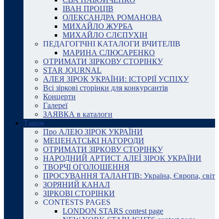
ІВАН ПРОЦІВ
ОЛЕКСАНДРА РОМАНОВА
МИХАЙЛО ЖУРБА
МИХАЙЛО СЛЄПУХІН
ПЕДАГОГІЧНІ КАТАЛОГИ ВЧИТЕЛІВ
МАРИНА СЛЮСАРЕНКО
ОТРИМАТИ ЗІРКОВУ СТОРІНКУ
STAR JOURNAL
АЛЕЯ ЗІРОК УКРАЇНИ: ІСТОРІЇ УСПІХУ
Всі зіркові сторінки для конкурсантів
Концерти
Галереї
ЗАЯВКА в каталоги
Також
Про АЛЕЮ ЗІРОК УКРАЇНИ
МЕЦЕНАТСЬКІ НАГОРОДИ
ОТРИМАТИ ЗІРКОВУ СТОРІНКУ
НАРОДНИЙ АРТИСТ АЛЕЇ ЗІРОК УКРАЇНИ
ТВОРЧІ ОГОЛОШЕННЯ
ПРОСУВАННЯ ТАЛАНТІВ: Україна, Європа, світ
ЗОРЯНИЙ КАНАЛ
ЗІРКОВІ СТОРІНКИ
CONTESTS PAGES
LONDON STARS contest page