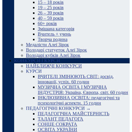
15 – 18 років
19 – 25 років
26 – 39 років
40 – 59 років
60+ років
Змішана категорія
Вчитель + учень
Творча родина
Медалісти Алеї Зірок
Володарі статуеток Алеї Зірок
Володарі кубків Алеї Зірок
КОНКУРСИ І КУРСИ
НАЙБЛИЖЧІ КОНКУРСИ
КУРСИ
ВЧИТЕЛІ ЗМІНЮЮТЬ СВІТ: досвід,
інновації, успіх. 60 годин
МУЗИЧНА ОСВІТА І МУЗИЧНА
ІНДУСТРІЯ: Україна, Європа, світ. 60 годин
ІНКЛЮЗИВНА ОСВІТА: педагогічні та
психологічні аспекти. 15 годин
ПЕДАГОГІЧНІ КОНКУРСИ →
ПЕДАГОГІЧНА МАЙСТЕРНІСТЬ
ТАЛАНТ ПЕДАГОГА
СОНЦЕ СОКРАТА
ОСВІТА УКРАЇНИ