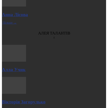
Анна Лісова
| Більше →
АЛЕЯ ТАЛАНТІВ
Алла Учик
Вікторія Загорулько