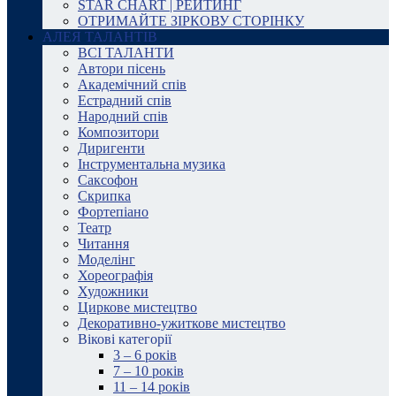
STAR CHART | РЕЙТИНГ
ОТРИМАЙТЕ ЗІРКОВУ СТОРІНКУ
АЛЕЯ ТАЛАНТІВ
ВСІ ТАЛАНТИ
Автори пісень
Академічний спів
Естрадний спів
Народний спів
Композитори
Диригенти
Інструментальна музика
Саксофон
Скрипка
Фортепіано
Театр
Читання
Моделінг
Хореографія
Художники
Циркове мистецтво
Декоративно-ужиткове мистецтво
Вікові категорії
3 – 6 років
7 – 10 років
11 – 14 років