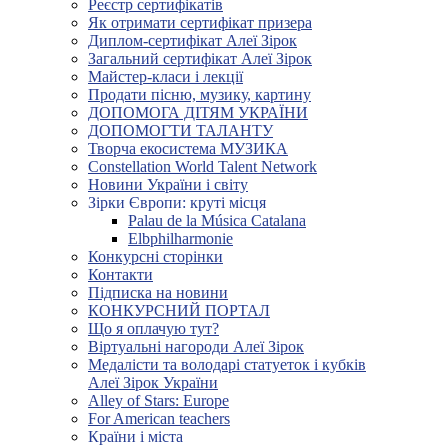
Реєстр сертифікатів
Як отримати сертифікат призера
Диплом-сертифікат Алеї Зірок
Загальний сертифікат Алеї Зірок
Майстер-класи і лекції
Продати пісню, музику, картину
ДОПОМОГА ДІТЯМ УКРАЇНИ
ДОПОМОГТИ ТАЛАНТУ
Творча екосистема МУЗИКА
Constellation World Talent Network
Новини України і світу
Зірки Європи: круті місця
Palau de la Música Catalana
Elbphilharmonie
Конкурсні сторінки
Контакти
Підписка на новини
КОНКУРСНИЙ ПОРТАЛ
Що я оплачую тут?
Віртуальні нагороди Алеї Зірок
Медалісти та володарі статуеток і кубків
Алеї Зірок України
Alley of Stars: Europe
For American teachers
Країни і міста