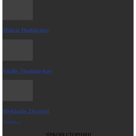
Makar Dudukalov
Vitaliy Slastianykov
Mykhailo Zhyrnyi
| Більше →
ЗІРКОВІ СТОРІНКИ