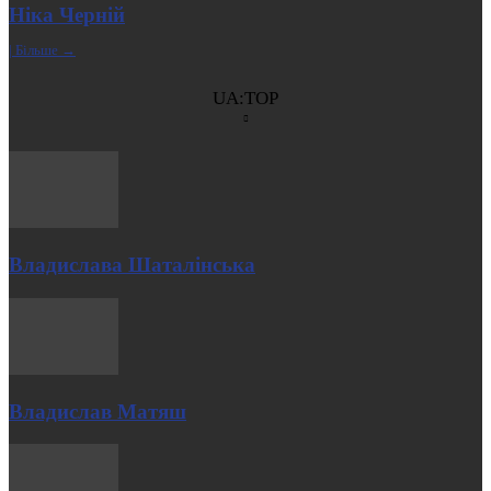
Ніка Черній
| Більше →
UA:TOP
Владислава Шаталінська
Владислав Матяш