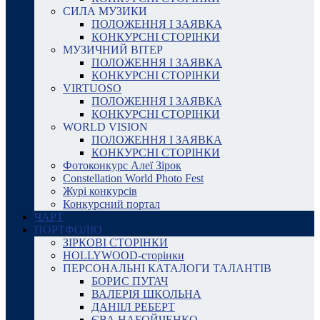
СИЛА МУЗИКИ
ПОЛОЖЕННЯ І ЗАЯВКА
КОНКУРСНІ СТОРІНКИ
МУЗИЧНИЙ ВІТЕР
ПОЛОЖЕННЯ І ЗАЯВКА
КОНКУРСНІ СТОРІНКИ
VIRTUOSO
ПОЛОЖЕННЯ І ЗАЯВКА
КОНКУРСНІ СТОРІНКИ
WORLD VISION
ПОЛОЖЕННЯ І ЗАЯВКА
КОНКУРСНІ СТОРІНКИ
Фотоконкурс Алеї Зірок
Constellation World Photo Fest
Журі конкурсів
Конкурсний портал
ЧАРТ
ПОРТФОЛІО
ЗІРКОВІ СТОРІНКИ
HOLLYWOOD-сторінки
ПЕРСОНАЛЬНІ КАТАЛОГИ ТАЛАНТІВ
БОРИС ПУГАЧ
ВАЛЕРІЯ ШКОЛЬНА
ДАНІІЛ РЕБЕРТ
ЄВА НАБОЙЧЕНКО