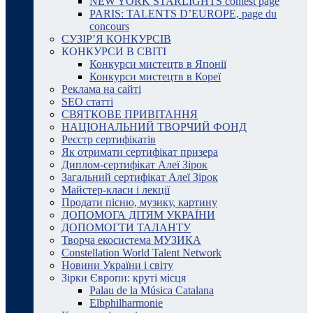
NEW YORK STARLIGHTS contest page
PARIS: TALENTS D’EUROPE, page du
concours
СУЗІР’Я КОНКУРСІВ
КОНКУРСИ В СВІТІ
Конкурси мистецтв в Японії
Конкурси мистецтв в Кореї
Реклама на сайті
SEO статті
СВЯТКОВЕ ПРИВІТАННЯ
НАЦІОНАЛЬНИЙ ТВОРЧИЙ ФОНД
Реєстр сертифікатів
Як отримати сертифікат призера
Диплом-сертифікат Алеї Зірок
Загальний сертифікат Алеї Зірок
Майстер-класи і лекції
Продати пісню, музику, картину
ДОПОМОГА ДІТЯМ УКРАЇНИ
ДОПОМОГТИ ТАЛАНТУ
Творча екосистема МУЗИКА
Constellation World Talent Network
Новини України і світу
Зірки Європи: круті місця
Palau de la Música Catalana
Elbphilharmonie