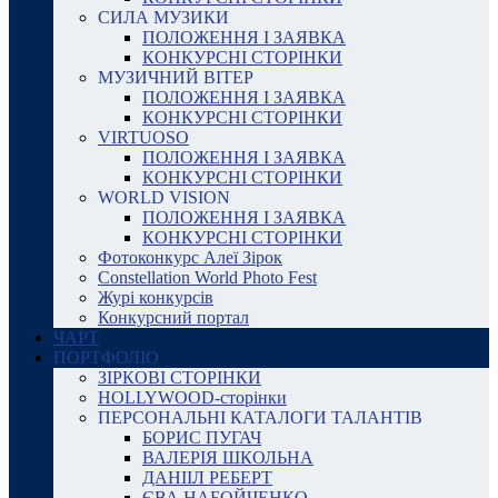
СИЛА МУЗИКИ
ПОЛОЖЕННЯ І ЗАЯВКА
КОНКУРСНІ СТОРІНКИ
МУЗИЧНИЙ ВІТЕР
ПОЛОЖЕННЯ І ЗАЯВКА
КОНКУРСНІ СТОРІНКИ
VIRTUOSO
ПОЛОЖЕННЯ І ЗАЯВКА
КОНКУРСНІ СТОРІНКИ
WORLD VISION
ПОЛОЖЕННЯ І ЗАЯВКА
КОНКУРСНІ СТОРІНКИ
Фотоконкурс Алеї Зірок
Constellation World Photo Fest
Журі конкурсів
Конкурсний портал
ЧАРТ
ПОРТФОЛІО
ЗІРКОВІ СТОРІНКИ
HOLLYWOOD-сторінки
ПЕРСОНАЛЬНІ КАТАЛОГИ ТАЛАНТІВ
БОРИС ПУГАЧ
ВАЛЕРІЯ ШКОЛЬНА
ДАНІІЛ РЕБЕРТ
ЄВА НАБОЙЧЕНКО