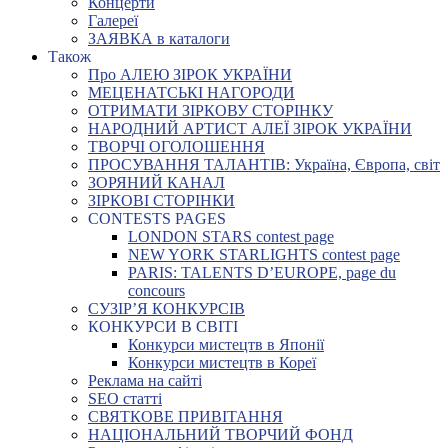
Концерти
Галереї
ЗАЯВКА в каталоги
Також
Про АЛЕЮ ЗІРОК УКРАЇНИ
МЕЦЕНАТСЬКІ НАГОРОДИ
ОТРИМАТИ ЗІРКОВУ СТОРІНКУ
НАРОДНИЙ АРТИСТ АЛЕЇ ЗІРОК УКРАЇНИ
ТВОРЧІ ОГОЛОШЕННЯ
ПРОСУВАННЯ ТАЛАНТІВ: Україна, Європа, світ
ЗОРЯНИЙ КАНАЛ
ЗІРКОВІ СТОРІНКИ
CONTESTS PAGES
LONDON STARS contest page
NEW YORK STARLIGHTS contest page
PARIS: TALENTS D’EUROPE, page du
concours
СУЗІР’Я КОНКУРСІВ
КОНКУРСИ В СВІТІ
Конкурси мистецтв в Японії
Конкурси мистецтв в Кореї
Реклама на сайті
SEO статті
СВЯТКОВЕ ПРИВІТАННЯ
НАЦІОНАЛЬНИЙ ТВОРЧИЙ ФОНД