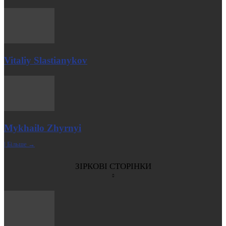
Vitaliy Slastianykov
Mykhailo Zhyrnyi
| Більше →
ЗІРКОВІ СТОРІНКИ