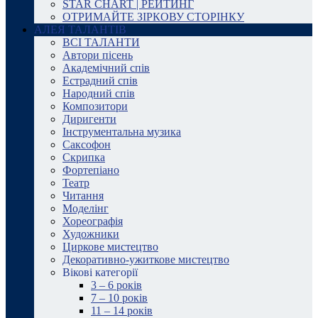
STAR CHART | РЕЙТИНГ
ОТРИМАЙТЕ ЗІРКОВУ СТОРІНКУ
АЛЕЯ ТАЛАНТІВ
ВСІ ТАЛАНТИ
Автори пісень
Академічний спів
Естрадний спів
Народний спів
Композитори
Диригенти
Інструментальна музика
Саксофон
Скрипка
Фортепіано
Театр
Читання
Моделінг
Хореографія
Художники
Циркове мистецтво
Декоративно-ужиткове мистецтво
Вікові категорії
3 – 6 років
7 – 10 років
11 – 14 років