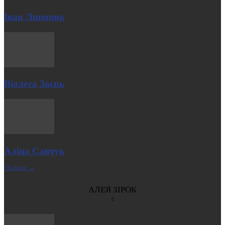
Іван Липовик
Віолета Заєць
Аліна Савчук
| Більше →
АЛЕЯ ЗІРОК