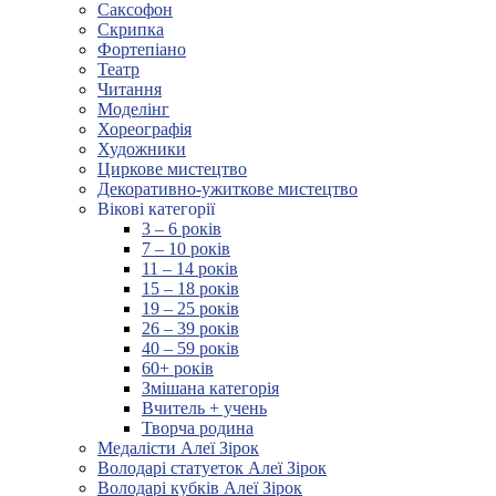
Саксофон
Скрипка
Фортепіано
Театр
Читання
Моделінг
Хореографія
Художники
Циркове мистецтво
Декоративно-ужиткове мистецтво
Вікові категорії
3 – 6 років
7 – 10 років
11 – 14 років
15 – 18 років
19 – 25 років
26 – 39 років
40 – 59 років
60+ років
Змішана категорія
Вчитель + учень
Творча родина
Медалісти Алеї Зірок
Володарі статуеток Алеї Зірок
Володарі кубків Алеї Зірок