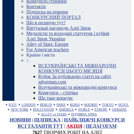
Конкурсні сторінки
Контакти
Підписка на новини
КОНКУРСНИЙ ПОРТАЛ
Що я оплачую тут?
Віртуальні нагороди Алеї Зірок
Медалісти та володарі статуеток і кубків
Алеї Зірок України
Alley of Stars: Europe
For American teachers
Країни і міста
::
ВСЕУКРАЇНСЬКІ ТА МІЖНАРОДНІ
КОНКУРСИ ЦЬОГО МІСЯЦЯ
Кубок За публікацію статті на сайті
adverman.com
Всеукраїнські та міжнародні конкурси
Конкурси – стрічка
Що таке конкурс
✦
KYIV
✦
LONDON
✦
BERLIN
✦
PARIS
✦
ROMA
✦
MADRID
✦
TOKYO
✦
SEOUL
✦
NEW YORK
✦
HOLLYWOOD
✦
AMERICA
✦
WORLD
✦
EUROPE
✦
UKRAINE
✦
ALLEY of STARS
✦
РІЗДВЯНА ЗІРКА
НОВИНИ
|
ПІДПИСКА
|
НАЙБЛИЖЧІ КОНКУРСИ
ВСІ ТАЛАНТИ ТУТ
|
АКЦІЯ
|
ПЕДАГОГАМ
7627
ТВОРЧИХ РОБІТ НА АЛЕЇ