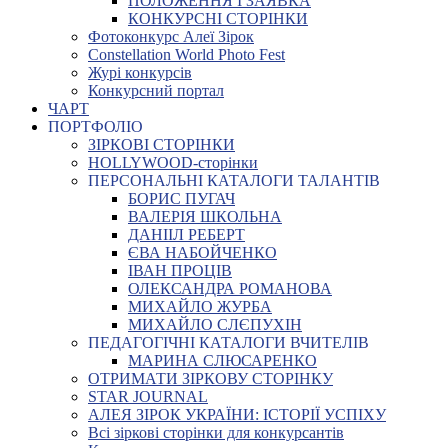
ПОЛОЖЕННЯ І ЗАЯВКА
КОНКУРСНІ СТОРІНКИ
Фотоконкурс Алеї Зірок
Constellation World Photo Fest
Журі конкурсів
Конкурсний портал
ЧАРТ
ПОРТФОЛІО
ЗІРКОВІ СТОРІНКИ
HOLLYWOOD-сторінки
ПЕРСОНАЛЬНІ КАТАЛОГИ ТАЛАНТІВ
БОРИС ПУГАЧ
ВАЛЕРІЯ ШКОЛЬНА
ДАНІІЛ РЕБЕРТ
ЄВА НАБОЙЧЕНКО
ІВАН ПРОЦІВ
ОЛЕКСАНДРА РОМАНОВА
МИХАЙЛО ЖУРБА
МИХАЙЛО СЛЄПУХІН
ПЕДАГОГІЧНІ КАТАЛОГИ ВЧИТЕЛІВ
МАРИНА СЛЮСАРЕНКО
ОТРИМАТИ ЗІРКОВУ СТОРІНКУ
STAR JOURNAL
АЛЕЯ ЗІРОК УКРАЇНИ: ІСТОРІЇ УСПІХУ
Всі зіркові сторінки для конкурсантів