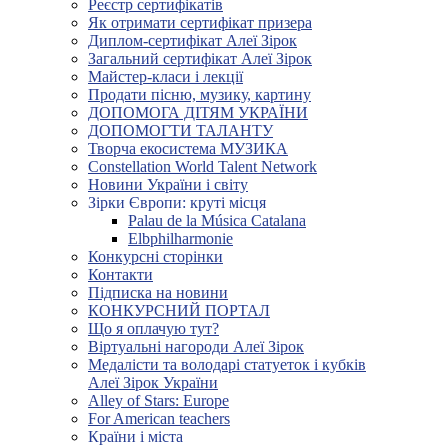
Реєстр сертифікатів
Як отримати сертифікат призера
Диплом-сертифікат Алеї Зірок
Загальний сертифікат Алеї Зірок
Майстер-класи і лекції
Продати пісню, музику, картину
ДОПОМОГА ДІТЯМ УКРАЇНИ
ДОПОМОГТИ ТАЛАНТУ
Творча екосистема МУЗИКА
Constellation World Talent Network
Новини України і світу
Зірки Європи: круті місця
Palau de la Música Catalana
Elbphilharmonie
Конкурсні сторінки
Контакти
Підписка на новини
КОНКУРСНИЙ ПОРТАЛ
Що я оплачую тут?
Віртуальні нагороди Алеї Зірок
Медалісти та володарі статуеток і кубків
Алеї Зірок України
Alley of Stars: Europe
For American teachers
Країни і міста