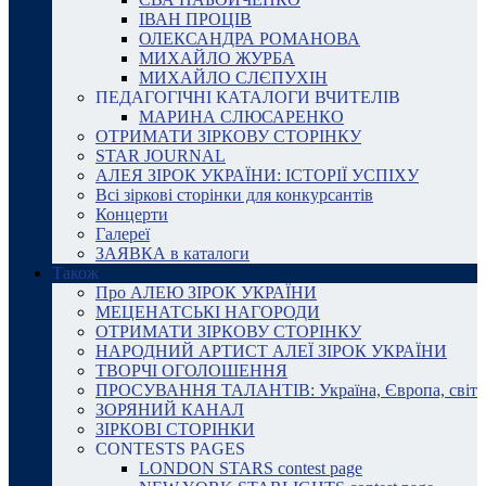
ІВАН ПРОЦІВ
ОЛЕКСАНДРА РОМАНОВА
МИХАЙЛО ЖУРБА
МИХАЙЛО СЛЄПУХІН
ПЕДАГОГІЧНІ КАТАЛОГИ ВЧИТЕЛІВ
МАРИНА СЛЮСАРЕНКО
ОТРИМАТИ ЗІРКОВУ СТОРІНКУ
STAR JOURNAL
АЛЕЯ ЗІРОК УКРАЇНИ: ІСТОРІЇ УСПІХУ
Всі зіркові сторінки для конкурсантів
Концерти
Галереї
ЗАЯВКА в каталоги
Також
Про АЛЕЮ ЗІРОК УКРАЇНИ
МЕЦЕНАТСЬКІ НАГОРОДИ
ОТРИМАТИ ЗІРКОВУ СТОРІНКУ
НАРОДНИЙ АРТИСТ АЛЕЇ ЗІРОК УКРАЇНИ
ТВОРЧІ ОГОЛОШЕННЯ
ПРОСУВАННЯ ТАЛАНТІВ: Україна, Європа, світ
ЗОРЯНИЙ КАНАЛ
ЗІРКОВІ СТОРІНКИ
CONTESTS PAGES
LONDON STARS contest page