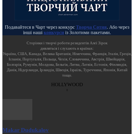
Подавайтеся в Чарт через конкурс
Творча Сотня
. Або через
інші наші
конкурси
із Золотими пакетами.
Cторінки і творчі роботи резидентів Алеї Зірок
дивляться і слухають в країнах:
Україна, США, Канада, Велика Британія, Німеччина, Франція, Італія, Греція,
Іспанія, Португалія, Польща, Чехія, Словаччина, Австрія, Швейцарія,
Болгарія, Румунія, Молдова, Бельгія, Литва, Латвія, Естонія, Фінляндія,
Данія, Нідерланди, Ірландія, Швеція, Ізраїль, Туреччина, Японія, Китай
тощо.
HOLLYWOOD
Makar Dudukalov