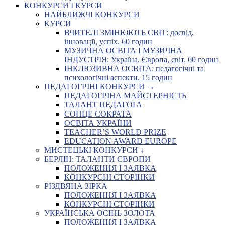
КОНКУРСИ І КУРСИ
НАЙБЛИЖЧІ КОНКУРСИ
КУРСИ
ВЧИТЕЛІ ЗМІНЮЮТЬ СВІТ: досвід,
інновації, успіх. 60 годин
МУЗИЧНА ОСВІТА І МУЗИЧНА
ІНДУСТРІЯ: Україна, Європа, світ. 60 годин
ІНКЛЮЗИВНА ОСВІТА: педагогічні та
психологічні аспекти. 15 годин
ПЕДАГОГІЧНІ КОНКУРСИ →
ПЕДАГОГІЧНА МАЙСТЕРНІСТЬ
ТАЛАНТ ПЕДАГОГА
СОНЦЕ СОКРАТА
ОСВІТА УКРАЇНИ
TEACHER’S WORLD PRIZE
EDUCATION AWARD EUROPE
МИСТЕЦЬКІ КОНКУРСИ ↓
БЕРЛІН: ТАЛАНТИ ЄВРОПИ
ПОЛОЖЕННЯ І ЗАЯВКА
КОНКУРСНІ СТОРІНКИ
РІЗДВЯНА ЗІРКА
ПОЛОЖЕННЯ І ЗАЯВКА
КОНКУРСНІ СТОРІНКИ
УКРАЇНСЬКА ОСІНЬ ЗОЛОТА
ПОЛОЖЕННЯ І ЗАЯВКА