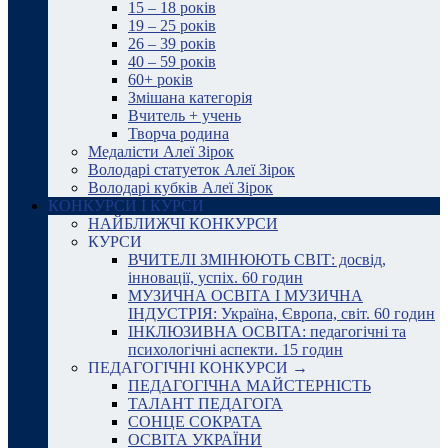
15 – 18 років
19 – 25 років
26 – 39 років
40 – 59 років
60+ років
Змішана категорія
Вчитель + учень
Творча родина
Медалісти Алеї Зірок
Володарі статуеток Алеї Зірок
Володарі кубків Алеї Зірок
КОНКУРСИ І КУРСИ
НАЙБЛИЖЧІ КОНКУРСИ
КУРСИ
ВЧИТЕЛІ ЗМІНЮЮТЬ СВІТ: досвід,
інновації, успіх. 60 годин
МУЗИЧНА ОСВІТА І МУЗИЧНА
ІНДУСТРІЯ: Україна, Європа, світ. 60 годин
ІНКЛЮЗИВНА ОСВІТА: педагогічні та
психологічні аспекти. 15 годин
ПЕДАГОГІЧНІ КОНКУРСИ →
ПЕДАГОГІЧНА МАЙСТЕРНІСТЬ
ТАЛАНТ ПЕДАГОГА
СОНЦЕ СОКРАТА
ОСВІТА УКРАЇНИ