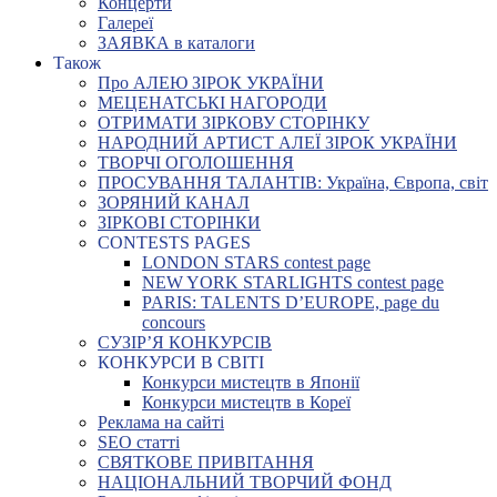
Концерти
Галереї
ЗАЯВКА в каталоги
Також
Про АЛЕЮ ЗІРОК УКРАЇНИ
МЕЦЕНАТСЬКІ НАГОРОДИ
ОТРИМАТИ ЗІРКОВУ СТОРІНКУ
НАРОДНИЙ АРТИСТ АЛЕЇ ЗІРОК УКРАЇНИ
ТВОРЧІ ОГОЛОШЕННЯ
ПРОСУВАННЯ ТАЛАНТІВ: Україна, Європа, світ
ЗОРЯНИЙ КАНАЛ
ЗІРКОВІ СТОРІНКИ
CONTESTS PAGES
LONDON STARS contest page
NEW YORK STARLIGHTS contest page
PARIS: TALENTS D’EUROPE, page du
concours
СУЗІР’Я КОНКУРСІВ
КОНКУРСИ В СВІТІ
Конкурси мистецтв в Японії
Конкурси мистецтв в Кореї
Реклама на сайті
SEO статті
СВЯТКОВЕ ПРИВІТАННЯ
НАЦІОНАЛЬНИЙ ТВОРЧИЙ ФОНД