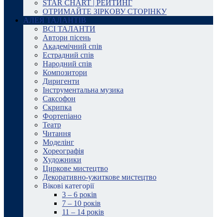
STAR CHART | РЕЙТИНГ
ОТРИМАЙТЕ ЗІРКОВУ СТОРІНКУ
АЛЕЯ ТАЛАНТІВ
ВСІ ТАЛАНТИ
Автори пісень
Академічний спів
Естрадний спів
Народний спів
Композитори
Диригенти
Інструментальна музика
Саксофон
Скрипка
Фортепіано
Театр
Читання
Моделінг
Хореографія
Художники
Циркове мистецтво
Декоративно-ужиткове мистецтво
Вікові категорії
3 – 6 років
7 – 10 років
11 – 14 років