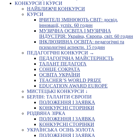
КОНКУРСИ І КУРСИ
НАЙБЛИЖЧІ КОНКУРСИ
КУРСИ
ВЧИТЕЛІ ЗМІНЮЮТЬ СВІТ: досвід,
інновації, успіх. 60 годин
МУЗИЧНА ОСВІТА І МУЗИЧНА
ІНДУСТРІЯ: Україна, Європа, світ. 60 годин
ІНКЛЮЗИВНА ОСВІТА: педагогічні та
психологічні аспекти. 15 годин
ПЕДАГОГІЧНІ КОНКУРСИ →
ПЕДАГОГІЧНА МАЙСТЕРНІСТЬ
ТАЛАНТ ПЕДАГОГА
СОНЦЕ СОКРАТА
ОСВІТА УКРАЇНИ
TEACHER’S WORLD PRIZE
EDUCATION AWARD EUROPE
МИСТЕЦЬКІ КОНКУРСИ ↓
БЕРЛІН: ТАЛАНТИ ЄВРОПИ
ПОЛОЖЕННЯ І ЗАЯВКА
КОНКУРСНІ СТОРІНКИ
РІЗДВЯНА ЗІРКА
ПОЛОЖЕННЯ І ЗАЯВКА
КОНКУРСНІ СТОРІНКИ
УКРАЇНСЬКА ОСІНЬ ЗОЛОТА
ПОЛОЖЕННЯ І ЗАЯВКА