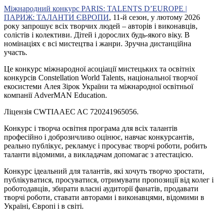
Міжнародний конкурс PARIS: TALENTS D’EUROPE |
ПАРИЖ: ТАЛАНТИ ЄВРОПИ
, 11-й сезон, у лютому 2026
року запрошує всіх творчих людей – авторів і виконавців,
солістів і колективи. Дітей і дорослих будь-якого віку. В
номінаціях є всі мистецтва і жанри. Зручна дистанційна
участь.
Це конкурс міжнародної асоціації мистецьких та освітніх
конкурсів Constellation World Talents, національної творчої
екосистеми Алея Зірок України та міжнародної освітньої
компанії AdverMAN Education.
Ліцензія CWTIAAEC AC 720241965056.
Конкурс і творча освітня програма для всіх талантів
професійно і доброзичливо оцінює, навчає конкурсантів,
реально публікує, рекламує і просуває творчі роботи, робить
таланти відомими, а викладачам допомагає з атестацією.
Конкурс ідеальний для талантів, які хочуть творчо зростати,
публікуватися, просуватися, отримувати пропозиції від колег і
роботодавців, збирати власні аудиторії фанатів, продавати
творчі роботи, ставати авторами і виконавцями, відомими в
Україні, Європі і в світі.