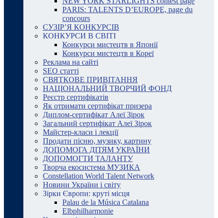
NEW YORK STARLIGHTS contest page
PARIS: TALENTS D’EUROPE, page du
concours
СУЗІР’Я КОНКУРСІВ
КОНКУРСИ В СВІТІ
Конкурси мистецтв в Японії
Конкурси мистецтв в Кореї
Реклама на сайті
SEO статті
СВЯТКОВЕ ПРИВІТАННЯ
НАЦІОНАЛЬНИЙ ТВОРЧИЙ ФОНД
Реєстр сертифікатів
Як отримати сертифікат призера
Диплом-сертифікат Алеї Зірок
Загальний сертифікат Алеї Зірок
Майстер-класи і лекції
Продати пісню, музику, картину
ДОПОМОГА ДІТЯМ УКРАЇНИ
ДОПОМОГТИ ТАЛАНТУ
Творча екосистема МУЗИКА
Constellation World Talent Network
Новини України і світу
Зірки Європи: круті місця
Palau de la Música Catalana
Elbphilharmonie