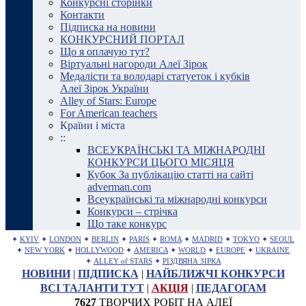
Конкурсні сторінки
Контакти
Підписка на новини
КОНКУРСНИЙ ПОРТАЛ
Що я оплачую тут?
Віртуальні нагороди Алеї Зірок
Медалісти та володарі статуеток і кубків
Алеї Зірок України
Alley of Stars: Europe
For American teachers
Країни і міста
::
ВСЕУКРАЇНСЬКІ ТА МІЖНАРОДНІ
КОНКУРСИ ЦЬОГО МІСЯЦЯ
Кубок За публікацію статті на сайті
adverman.com
Всеукраїнські та міжнародні конкурси
Конкурси – стрічка
Що таке конкурс
✦
KYIV
✦
LONDON
✦
BERLIN
✦
PARIS
✦
ROMA
✦
MADRID
✦
TOKYO
✦
SEOUL
✦
NEW YORK
✦
HOLLYWOOD
✦
AMERICA
✦
WORLD
✦
EUROPE
✦
UKRAINE
✦
ALLEY of STARS
✦
РІЗДВЯНА ЗІРКА
НОВИНИ
|
ПІДПИСКА
|
НАЙБЛИЖЧІ КОНКУРСИ
ВСІ ТАЛАНТИ ТУТ
|
АКЦІЯ
|
ПЕДАГОГАМ
7627
ТВОРЧИХ РОБІТ НА АЛЕЇ