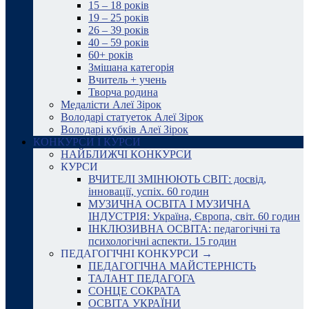
15 – 18 років
19 – 25 років
26 – 39 років
40 – 59 років
60+ років
Змішана категорія
Вчитель + учень
Творча родина
Медалісти Алеї Зірок
Володарі статуеток Алеї Зірок
Володарі кубків Алеї Зірок
КОНКУРСИ І КУРСИ
НАЙБЛИЖЧІ КОНКУРСИ
КУРСИ
ВЧИТЕЛІ ЗМІНЮЮТЬ СВІТ: досвід,
інновації, успіх. 60 годин
МУЗИЧНА ОСВІТА І МУЗИЧНА
ІНДУСТРІЯ: Україна, Європа, світ. 60 годин
ІНКЛЮЗИВНА ОСВІТА: педагогічні та
психологічні аспекти. 15 годин
ПЕДАГОГІЧНІ КОНКУРСИ →
ПЕДАГОГІЧНА МАЙСТЕРНІСТЬ
ТАЛАНТ ПЕДАГОГА
СОНЦЕ СОКРАТА
ОСВІТА УКРАЇНИ