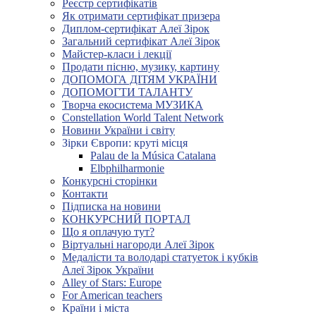
Реєстр сертифікатів
Як отримати сертифікат призера
Диплом-сертифікат Алеї Зірок
Загальний сертифікат Алеї Зірок
Майстер-класи і лекції
Продати пісню, музику, картину
ДОПОМОГА ДІТЯМ УКРАЇНИ
ДОПОМОГТИ ТАЛАНТУ
Творча екосистема МУЗИКА
Constellation World Talent Network
Новини України і світу
Зірки Європи: круті місця
Palau de la Música Catalana
Elbphilharmonie
Конкурсні сторінки
Контакти
Підписка на новини
КОНКУРСНИЙ ПОРТАЛ
Що я оплачую тут?
Віртуальні нагороди Алеї Зірок
Медалісти та володарі статуеток і кубків
Алеї Зірок України
Alley of Stars: Europe
For American teachers
Країни і міста