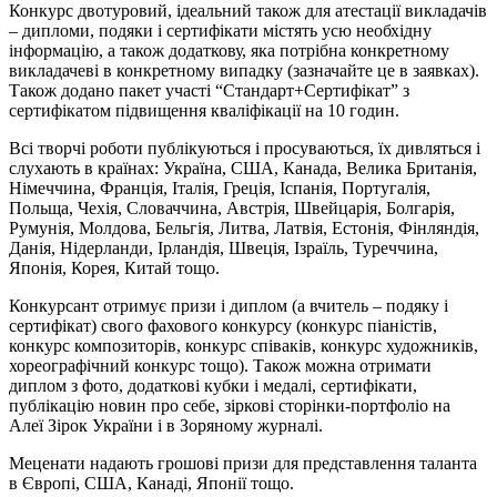
Конкурс двотуровий, ідеальний також для атестації викладачів
– дипломи, подяки і сертифікати містять усю необхідну
інформацію, а також додаткову, яка потрібна конкретному
викладачеві в конкретному випадку (зазначайте це в заявках).
Також додано пакет участі “Стандарт+Сертифікат” з
сертифікатом підвищення кваліфікації на 10 годин.
Всі творчі роботи публікуються і просуваються, їх дивляться і
слухають в країнах: Україна, США, Канада, Велика Британія,
Німеччина, Франція, Італія, Греція, Іспанія, Португалія,
Польща, Чехія, Словаччина, Австрія, Швейцарія, Болгарія,
Румунія, Молдова, Бельгія, Литва, Латвія, Естонія, Фінляндія,
Данія, Нідерланди, Ірландія, Швеція, Ізраїль, Туреччина,
Японія, Корея, Китай тощо.
Конкурсант отримує призи і диплом (а вчитель – подяку і
сертифікат) свого фахового конкурсу (конкурс піаністів,
конкурс композиторів, конкурс співаків, конкурс художників,
хореографічний конкурс тощо). Також можна отримати
диплом з фото, додаткові кубки і медалі, сертифікати,
публікацію новин про себе, зіркові сторінки-портфоліо на
Алеї Зірок України і в Зоряному журналі.
Меценати надають грошові призи для представлення таланта
в Європі, США, Канаді, Японії тощо.