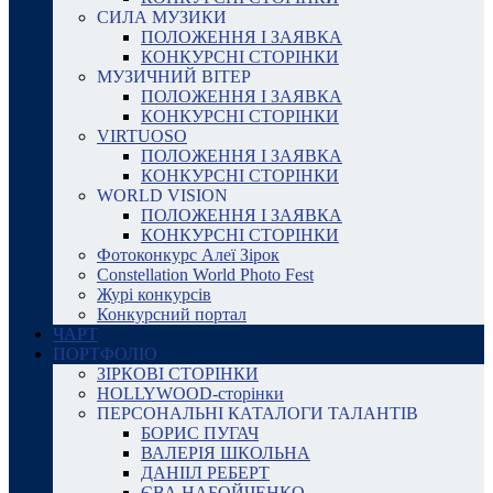
СИЛА МУЗИКИ
ПОЛОЖЕННЯ І ЗАЯВКА
КОНКУРСНІ СТОРІНКИ
МУЗИЧНИЙ ВІТЕР
ПОЛОЖЕННЯ І ЗАЯВКА
КОНКУРСНІ СТОРІНКИ
VIRTUOSO
ПОЛОЖЕННЯ І ЗАЯВКА
КОНКУРСНІ СТОРІНКИ
WORLD VISION
ПОЛОЖЕННЯ І ЗАЯВКА
КОНКУРСНІ СТОРІНКИ
Фотоконкурс Алеї Зірок
Constellation World Photo Fest
Журі конкурсів
Конкурсний портал
ЧАРТ
ПОРТФОЛІО
ЗІРКОВІ СТОРІНКИ
HOLLYWOOD-сторінки
ПЕРСОНАЛЬНІ КАТАЛОГИ ТАЛАНТІВ
БОРИС ПУГАЧ
ВАЛЕРІЯ ШКОЛЬНА
ДАНІІЛ РЕБЕРТ
ЄВА НАБОЙЧЕНКО