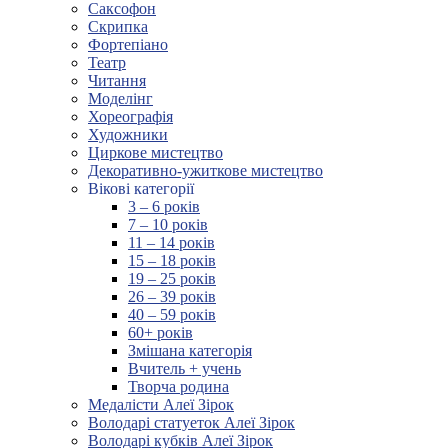
Саксофон
Скрипка
Фортепіано
Театр
Читання
Моделінг
Хореографія
Художники
Циркове мистецтво
Декоративно-ужиткове мистецтво
Вікові категорії
3 – 6 років
7 – 10 років
11 – 14 років
15 – 18 років
19 – 25 років
26 – 39 років
40 – 59 років
60+ років
Змішана категорія
Вчитель + учень
Творча родина
Медалісти Алеї Зірок
Володарі статуеток Алеї Зірок
Володарі кубків Алеї Зірок