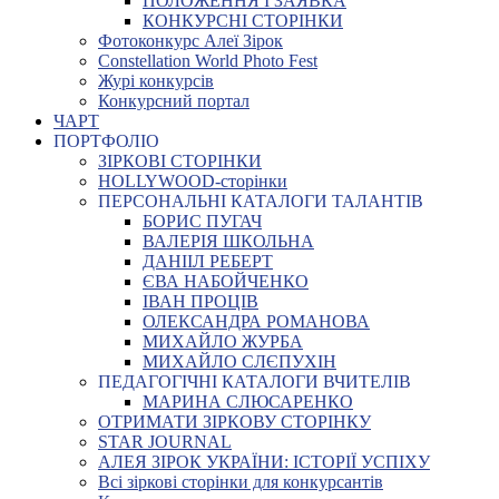
ПОЛОЖЕННЯ І ЗАЯВКА
КОНКУРСНІ СТОРІНКИ
Фотоконкурс Алеї Зірок
Constellation World Photo Fest
Журі конкурсів
Конкурсний портал
ЧАРТ
ПОРТФОЛІО
ЗІРКОВІ СТОРІНКИ
HOLLYWOOD-сторінки
ПЕРСОНАЛЬНІ КАТАЛОГИ ТАЛАНТІВ
БОРИС ПУГАЧ
ВАЛЕРІЯ ШКОЛЬНА
ДАНІІЛ РЕБЕРТ
ЄВА НАБОЙЧЕНКО
ІВАН ПРОЦІВ
ОЛЕКСАНДРА РОМАНОВА
МИХАЙЛО ЖУРБА
МИХАЙЛО СЛЄПУХІН
ПЕДАГОГІЧНІ КАТАЛОГИ ВЧИТЕЛІВ
МАРИНА СЛЮСАРЕНКО
ОТРИМАТИ ЗІРКОВУ СТОРІНКУ
STAR JOURNAL
АЛЕЯ ЗІРОК УКРАЇНИ: ІСТОРІЇ УСПІХУ
Всі зіркові сторінки для конкурсантів