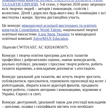
ТАЛАНТИ ЄВРОПИ
, 5-й сезон, у березні 2026 року запрошує
всіх творчих людей – авторів і виконавців, солістів і
колективи. Дітей і дорослих будь-якого віку. В номінаціях є всі
мистецтва і жанри. Зручна дистанційна участь.
Це конкурс
міжнародної асоціації мистецьких та освітніх
конкурсів Constellation World Talents
, національної творчої
освітньої екосистеми
Алея Зірок України
та міжнародної
освітньої компанії
AdverMAN Education
.
Ліцензія CWTIAAEC AC 820241965075.
Конкурс і творча освітня програма для всіх талантів
професійно і доброзичливо оцінює, навчає конкурсантів,
реально публікує, рекламує і просуває творчі роботи, робить
таланти відомими, а викладачам допомагає з атестацією.
Конкурс ідеальний для талантів, які хочуть творчо зростати,
публікуватися, просуватися, отримувати пропозиції від колег і
роботодавців, збирати власні аудиторії фанатів, продавати
творчі роботи, ставати авторами і виконавцями, відомими в
Україні, Європі і в світі.
Конкурс двотуровий, ідеальний також для атестації викладачів
– дипломи, подяки і сертифікати містять усю необхідну