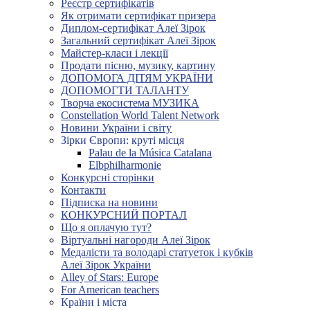
Реєстр сертифікатів
Як отримати сертифікат призера
Диплом-сертифікат Алеї Зірок
Загальний сертифікат Алеї Зірок
Майстер-класи і лекції
Продати пісню, музику, картину
ДОПОМОГА ДІТЯМ УКРАЇНИ
ДОПОМОГТИ ТАЛАНТУ
Творча екосистема МУЗИКА
Constellation World Talent Network
Новини України і світу
Зірки Європи: круті місця
Palau de la Música Catalana
Elbphilharmonie
Конкурсні сторінки
Контакти
Підписка на новини
КОНКУРСНИЙ ПОРТАЛ
Що я оплачую тут?
Віртуальні нагороди Алеї Зірок
Медалісти та володарі статуеток і кубків
Алеї Зірок України
Alley of Stars: Europe
For American teachers
Країни і міста