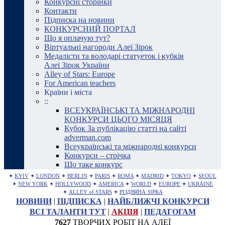
Конкурсні сторінки
Контакти
Підписка на новини
КОНКУРСНИЙ ПОРТАЛ
Що я оплачую тут?
Віртуальні нагороди Алеї Зірок
Медалісти та володарі статуеток і кубків
Алеї Зірок України
Alley of Stars: Europe
For American teachers
Країни і міста
::
ВСЕУКРАЇНСЬКІ ТА МІЖНАРОДНІ
КОНКУРСИ ЦЬОГО МІСЯЦЯ
Кубок За публікацію статті на сайті
adverman.com
Всеукраїнські та міжнародні конкурси
Конкурси – стрічка
Що таке конкурс
✦
KYIV
✦
LONDON
✦
BERLIN
✦
PARIS
✦
ROMA
✦
MADRID
✦
TOKYO
✦
SEOUL
✦
NEW YORK
✦
HOLLYWOOD
✦
AMERICA
✦
WORLD
✦
EUROPE
✦
UKRAINE
✦
ALLEY of STARS
✦
РІЗДВЯНА ЗІРКА
НОВИНИ
|
ПІДПИСКА
|
НАЙБЛИЖЧІ КОНКУРСИ
ВСІ ТАЛАНТИ ТУТ
|
АКЦІЯ
|
ПЕДАГОГАМ
7627
ТВОРЧИХ РОБІТ НА АЛЕЇ