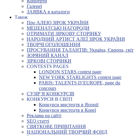
Концерти
Галереї
ЗАЯВКА в каталоги
Також
Про АЛЕЮ ЗІРОК УКРАЇНИ
МЕЦЕНАТСЬКІ НАГОРОДИ
ОТРИМАТИ ЗІРКОВУ СТОРІНКУ
НАРОДНИЙ АРТИСТ АЛЕЇ ЗІРОК УКРАЇНИ
ТВОРЧІ ОГОЛОШЕННЯ
ПРОСУВАННЯ ТАЛАНТІВ: Україна, Європа, світ
ЗОРЯНИЙ КАНАЛ
ЗІРКОВІ СТОРІНКИ
CONTESTS PAGES
LONDON STARS contest page
NEW YORK STARLIGHTS contest page
PARIS: TALENTS D’EUROPE, page du
concours
СУЗІР’Я КОНКУРСІВ
КОНКУРСИ В СВІТІ
Конкурси мистецтв в Японії
Конкурси мистецтв в Кореї
Реклама на сайті
SEO статті
СВЯТКОВЕ ПРИВІТАННЯ
НАЦІОНАЛЬНИЙ ТВОРЧИЙ ФОНД