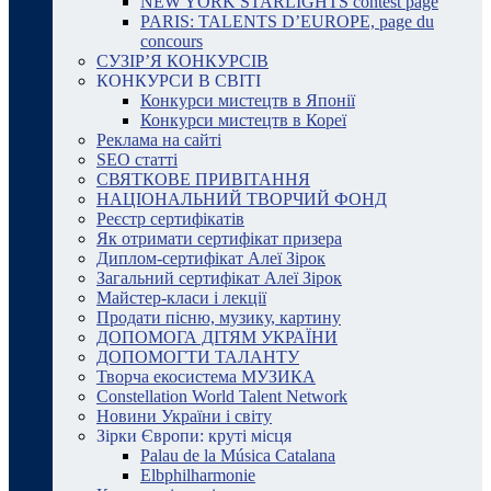
NEW YORK STARLIGHTS contest page
PARIS: TALENTS D’EUROPE, page du
concours
СУЗІР’Я КОНКУРСІВ
КОНКУРСИ В СВІТІ
Конкурси мистецтв в Японії
Конкурси мистецтв в Кореї
Реклама на сайті
SEO статті
СВЯТКОВЕ ПРИВІТАННЯ
НАЦІОНАЛЬНИЙ ТВОРЧИЙ ФОНД
Реєстр сертифікатів
Як отримати сертифікат призера
Диплом-сертифікат Алеї Зірок
Загальний сертифікат Алеї Зірок
Майстер-класи і лекції
Продати пісню, музику, картину
ДОПОМОГА ДІТЯМ УКРАЇНИ
ДОПОМОГТИ ТАЛАНТУ
Творча екосистема МУЗИКА
Constellation World Talent Network
Новини України і світу
Зірки Європи: круті місця
Palau de la Música Catalana
Elbphilharmonie