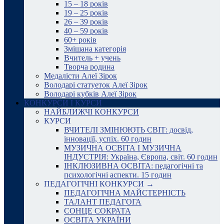
15 – 18 років
19 – 25 років
26 – 39 років
40 – 59 років
60+ років
Змішана категорія
Вчитель + учень
Творча родина
Медалісти Алеї Зірок
Володарі статуеток Алеї Зірок
Володарі кубків Алеї Зірок
КОНКУРСИ І КУРСИ
НАЙБЛИЖЧІ КОНКУРСИ
КУРСИ
ВЧИТЕЛІ ЗМІНЮЮТЬ СВІТ: досвід,
інновації, успіх. 60 годин
МУЗИЧНА ОСВІТА І МУЗИЧНА
ІНДУСТРІЯ: Україна, Європа, світ. 60 годин
ІНКЛЮЗИВНА ОСВІТА: педагогічні та
психологічні аспекти. 15 годин
ПЕДАГОГІЧНІ КОНКУРСИ →
ПЕДАГОГІЧНА МАЙСТЕРНІСТЬ
ТАЛАНТ ПЕДАГОГА
СОНЦЕ СОКРАТА
ОСВІТА УКРАЇНИ