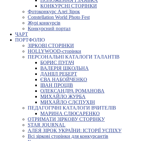
ПОЛОЖЕННЯ І ЗАЯВКА
КОНКУРСНІ СТОРІНКИ
Фотоконкурс Алеї Зірок
Constellation World Photo Fest
Журі конкурсів
Конкурсний портал
ЧАРТ
ПОРТФОЛІО
ЗІРКОВІ СТОРІНКИ
HOLLYWOOD-сторінки
ПЕРСОНАЛЬНІ КАТАЛОГИ ТАЛАНТІВ
БОРИС ПУГАЧ
ВАЛЕРІЯ ШКОЛЬНА
ДАНІІЛ РЕБЕРТ
ЄВА НАБОЙЧЕНКО
ІВАН ПРОЦІВ
ОЛЕКСАНДРА РОМАНОВА
МИХАЙЛО ЖУРБА
МИХАЙЛО СЛЄПУХІН
ПЕДАГОГІЧНІ КАТАЛОГИ ВЧИТЕЛІВ
МАРИНА СЛЮСАРЕНКО
ОТРИМАТИ ЗІРКОВУ СТОРІНКУ
STAR JOURNAL
АЛЕЯ ЗІРОК УКРАЇНИ: ІСТОРІЇ УСПІХУ
Всі зіркові сторінки для конкурсантів