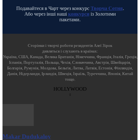
Подавайтеся в Чарт через конкурс
Творча Сотня
.
Або через інші наші
конкурси
із Золотими
пакетами.
Cторінки і творчі роботи резидентів Алеї Зірок
дивляться і слухають в країнах:
Україна, США, Канада, Велика Британія, Німеччина, Франція, Італія, Греція,
Іспанія, Португалія, Польща, Чехія, Словаччина, Австрія, Швейцарія,
Болгарія, Румунія, Молдова, Бельгія, Литва, Латвія, Естонія, Фінляндія,
Данія, Нідерланди, Ірландія, Швеція, Ізраїль, Туреччина, Японія, Китай
тощо.
HOLLYWOOD
Makar Dudukalov