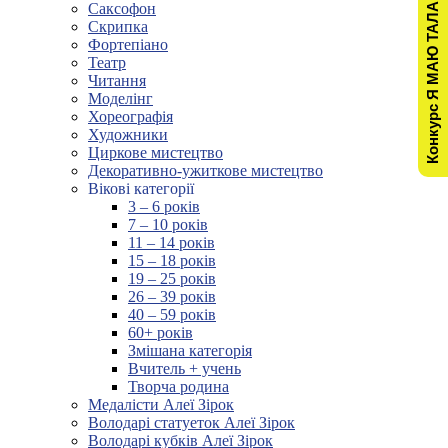
Конкурс Я МАЮ ТАЛАНТ!
Саксофон
Скрипка
Фортепіано
Театр
Читання
Моделінг
Хореографія
Художники
Циркове мистецтво
Декоративно-ужиткове мистецтво
Вікові категорії
3 – 6 років
7 – 10 років
11 – 14 років
15 – 18 років
19 – 25 років
26 – 39 років
40 – 59 років
60+ років
Змішана категорія
Вчитель + учень
Творча родина
Медалісти Алеї Зірок
Володарі статуеток Алеї Зірок
Володарі кубків Алеї Зірок