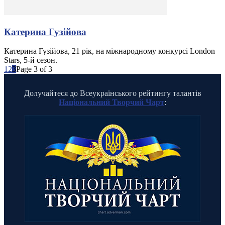
Катерина Гузійова
Катерина Гузійова, 21 рік, на міжнародному конкурсі London
Stars, 5-й сезон.
1
2
3
Page 3 of 3
Долучайтеся до Всеукраїнського рейтингу талантів
Національний Творчий Чарт
: