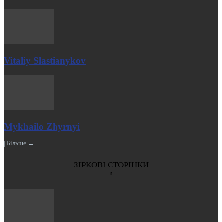
Vitaliy Slastianykov
Mykhailo Zhyrnyi
| Більше →
ЗІРКОВІ СТОРІНКИ