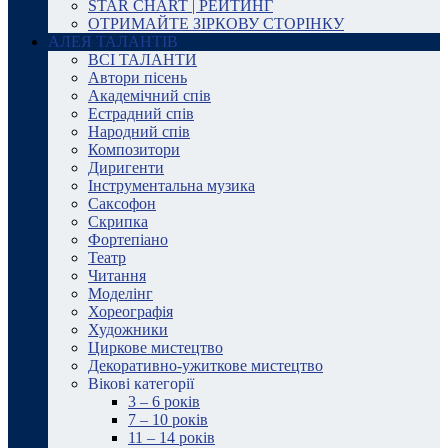
STAR CHART | РЕЙТИНГ
ОТРИМАЙТЕ ЗІРКОВУ СТОРІНКУ
АЛЕЯ ТАЛАНТІВ
ВСІ ТАЛАНТИ
Автори пісень
Академічний спів
Естрадний спів
Народний спів
Композитори
Диригенти
Інструментальна музика
Саксофон
Скрипка
Фортепіано
Театр
Читання
Моделінг
Хореографія
Художники
Циркове мистецтво
Декоративно-ужиткове мистецтво
Вікові категорії
3 – 6 років
7 – 10 років
11 – 14 років