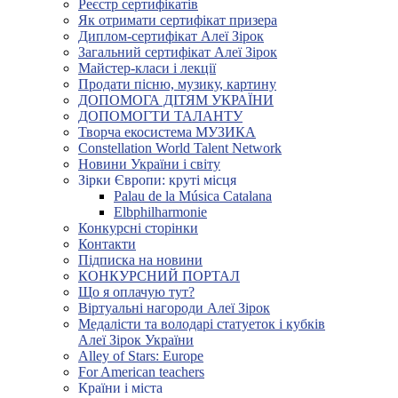
Реєстр сертифікатів
Як отримати сертифікат призера
Диплом-сертифікат Алеї Зірок
Загальний сертифікат Алеї Зірок
Майстер-класи і лекції
Продати пісню, музику, картину
ДОПОМОГА ДІТЯМ УКРАЇНИ
ДОПОМОГТИ ТАЛАНТУ
Творча екосистема МУЗИКА
Constellation World Talent Network
Новини України і світу
Зірки Європи: круті місця
Palau de la Música Catalana
Elbphilharmonie
Конкурсні сторінки
Контакти
Підписка на новини
КОНКУРСНИЙ ПОРТАЛ
Що я оплачую тут?
Віртуальні нагороди Алеї Зірок
Медалісти та володарі статуеток і кубків
Алеї Зірок України
Alley of Stars: Europe
For American teachers
Країни і міста