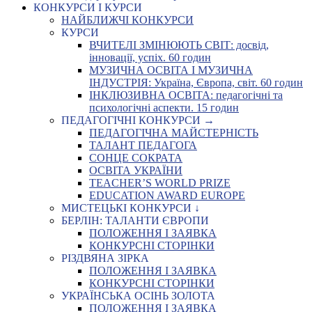
КОНКУРСИ І КУРСИ
НАЙБЛИЖЧІ КОНКУРСИ
КУРСИ
ВЧИТЕЛІ ЗМІНЮЮТЬ СВІТ: досвід,
інновації, успіх. 60 годин
МУЗИЧНА ОСВІТА І МУЗИЧНА
ІНДУСТРІЯ: Україна, Європа, світ. 60 годин
ІНКЛЮЗИВНА ОСВІТА: педагогічні та
психологічні аспекти. 15 годин
ПЕДАГОГІЧНІ КОНКУРСИ →
ПЕДАГОГІЧНА МАЙСТЕРНІСТЬ
ТАЛАНТ ПЕДАГОГА
СОНЦЕ СОКРАТА
ОСВІТА УКРАЇНИ
TEACHER’S WORLD PRIZE
EDUCATION AWARD EUROPE
МИСТЕЦЬКІ КОНКУРСИ ↓
БЕРЛІН: ТАЛАНТИ ЄВРОПИ
ПОЛОЖЕННЯ І ЗАЯВКА
КОНКУРСНІ СТОРІНКИ
РІЗДВЯНА ЗІРКА
ПОЛОЖЕННЯ І ЗАЯВКА
КОНКУРСНІ СТОРІНКИ
УКРАЇНСЬКА ОСІНЬ ЗОЛОТА
ПОЛОЖЕННЯ І ЗАЯВКА