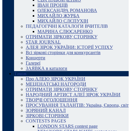
ІВАН ПРОЦІВ
ОЛЕКСАНДРА РОМАНОВА
МИХАЙЛО ЖУРБА
МИХАЙЛО СЛЄПУХІН
ПЕДАГОГІЧНІ КАТАЛОГИ ВЧИТЕЛІВ
МАРИНА СЛЮСАРЕНКО
ОТРИМАТИ ЗІРКОВУ СТОРІНКУ
STAR JOURNAL
АЛЕЯ ЗІРОК УКРАЇНИ: ІСТОРІЇ УСПІХУ
Всі зіркові сторінки для конкурсантів
Концерти
Галереї
ЗАЯВКА в каталоги
Також
Про АЛЕЮ ЗІРОК УКРАЇНИ
МЕЦЕНАТСЬКІ НАГОРОДИ
ОТРИМАТИ ЗІРКОВУ СТОРІНКУ
НАРОДНИЙ АРТИСТ АЛЕЇ ЗІРОК УКРАЇНИ
ТВОРЧІ ОГОЛОШЕННЯ
ПРОСУВАННЯ ТАЛАНТІВ: Україна, Європа, світ
ЗОРЯНИЙ КАНАЛ
ЗІРКОВІ СТОРІНКИ
CONTESTS PAGES
LONDON STARS contest page