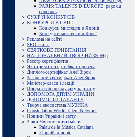
NEW YORK STARLIGHTS contest page
PARIS: TALENTS D’EUROPE, page du
concours
СУЗІР’Я КОНКУРСІВ
КОНКУРСИ В СВІТІ
Конкурси мистецтв в Японії
Конкурси мистецтв в Кореї
Реклама на сайті
SEO статті
СВЯТКОВЕ ПРИВІТАННЯ
НАЦІОНАЛЬНИЙ ТВОРЧИЙ ФОНД
Реєстр сертифікатів
Як отримати сертифікат призера
Диплом-сертифікат Алеї Зірок
Загальний сертифікат Алеї Зірок
Майстер-класи і лекції
Продати пісню, музику, картину
ДОПОМОГА ДІТЯМ УКРАЇНИ
ДОПОМОГТИ ТАЛАНТУ
Творча екосистема МУЗИКА
Constellation World Talent Network
Новини України і світу
Зірки Європи: круті місця
Palau de la Música Catalana
Elbphilharmonie