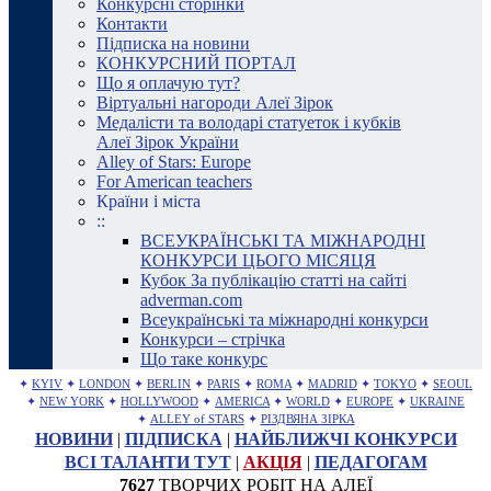
Конкурсні сторінки
Контакти
Підписка на новини
КОНКУРСНИЙ ПОРТАЛ
Що я оплачую тут?
Віртуальні нагороди Алеї Зірок
Медалісти та володарі статуеток і кубків
Алеї Зірок України
Alley of Stars: Europe
For American teachers
Країни і міста
::
ВСЕУКРАЇНСЬКІ ТА МІЖНАРОДНІ
КОНКУРСИ ЦЬОГО МІСЯЦЯ
Кубок За публікацію статті на сайті
adverman.com
Всеукраїнські та міжнародні конкурси
Конкурси – стрічка
Що таке конкурс
✦
KYIV
✦
LONDON
✦
BERLIN
✦
PARIS
✦
ROMA
✦
MADRID
✦
TOKYO
✦
SEOUL
✦
NEW YORK
✦
HOLLYWOOD
✦
AMERICA
✦
WORLD
✦
EUROPE
✦
UKRAINE
✦
ALLEY of STARS
✦
РІЗДВЯНА ЗІРКА
НОВИНИ
|
ПІДПИСКА
|
НАЙБЛИЖЧІ КОНКУРСИ
ВСІ ТАЛАНТИ ТУТ
|
АКЦІЯ
|
ПЕДАГОГАМ
7627
ТВОРЧИХ РОБІТ НА АЛЕЇ