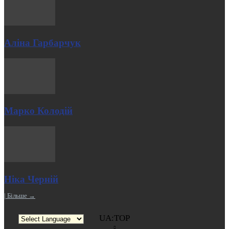
Аліна Гарбарчук
Марко Колодій
Ніка Черній
| Більше →
UA:TOP