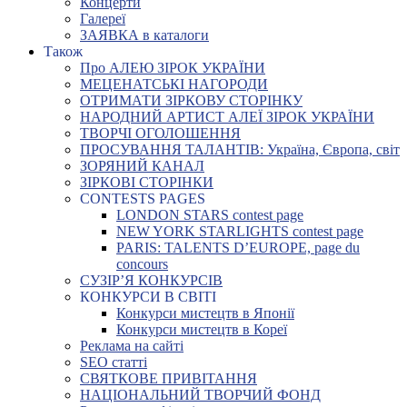
Концерти
Галереї
ЗАЯВКА в каталоги
Також
Про АЛЕЮ ЗІРОК УКРАЇНИ
МЕЦЕНАТСЬКІ НАГОРОДИ
ОТРИМАТИ ЗІРКОВУ СТОРІНКУ
НАРОДНИЙ АРТИСТ АЛЕЇ ЗІРОК УКРАЇНИ
ТВОРЧІ ОГОЛОШЕННЯ
ПРОСУВАННЯ ТАЛАНТІВ: Україна, Європа, світ
ЗОРЯНИЙ КАНАЛ
ЗІРКОВІ СТОРІНКИ
CONTESTS PAGES
LONDON STARS contest page
NEW YORK STARLIGHTS contest page
PARIS: TALENTS D’EUROPE, page du
concours
СУЗІР’Я КОНКУРСІВ
КОНКУРСИ В СВІТІ
Конкурси мистецтв в Японії
Конкурси мистецтв в Кореї
Реклама на сайті
SEO статті
СВЯТКОВЕ ПРИВІТАННЯ
НАЦІОНАЛЬНИЙ ТВОРЧИЙ ФОНД