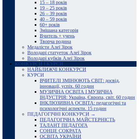
15 – 18 років
19 – 25 років
26 – 39 років
40 – 59 років
60+ років
Змішана категорія
Вчитель + учень
Творча родина
Медалісти Алеї Зірок
Володарі статуеток Алеї Зірок
Володарі кубків Алеї Зірок
КОНКУРСИ І КУРСИ
НАЙБЛИЖЧІ КОНКУРСИ
КУРСИ
ВЧИТЕЛІ ЗМІНЮЮТЬ СВІТ: досвід,
інновації, успіх. 60 годин
МУЗИЧНА ОСВІТА І МУЗИЧНА
ІНДУСТРІЯ: Україна, Європа, світ. 60 годин
ІНКЛЮЗИВНА ОСВІТА: педагогічні та
психологічні аспекти. 15 годин
ПЕДАГОГІЧНІ КОНКУРСИ →
ПЕДАГОГІЧНА МАЙСТЕРНІСТЬ
ТАЛАНТ ПЕДАГОГА
СОНЦЕ СОКРАТА
ОСВІТА УКРАЇНИ