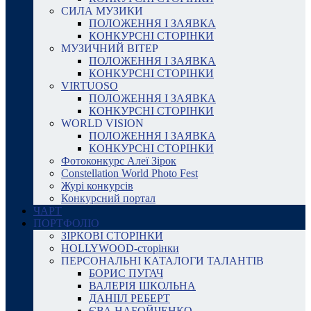
СИЛА МУЗИКИ
ПОЛОЖЕННЯ І ЗАЯВКА
КОНКУРСНІ СТОРІНКИ
МУЗИЧНИЙ ВІТЕР
ПОЛОЖЕННЯ І ЗАЯВКА
КОНКУРСНІ СТОРІНКИ
VIRTUOSO
ПОЛОЖЕННЯ І ЗАЯВКА
КОНКУРСНІ СТОРІНКИ
WORLD VISION
ПОЛОЖЕННЯ І ЗАЯВКА
КОНКУРСНІ СТОРІНКИ
Фотоконкурс Алеї Зірок
Constellation World Photo Fest
Журі конкурсів
Конкурсний портал
ЧАРТ
ПОРТФОЛІО
ЗІРКОВІ СТОРІНКИ
HOLLYWOOD-сторінки
ПЕРСОНАЛЬНІ КАТАЛОГИ ТАЛАНТІВ
БОРИС ПУГАЧ
ВАЛЕРІЯ ШКОЛЬНА
ДАНІІЛ РЕБЕРТ
ЄВА НАБОЙЧЕНКО