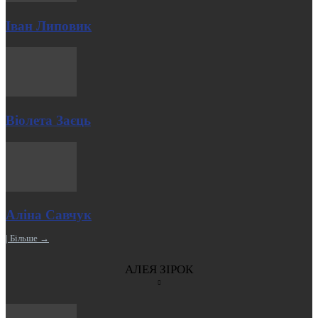
Іван Липовик
Віолета Заєць
Аліна Савчук
| Більше →
АЛЕЯ ЗІРОК