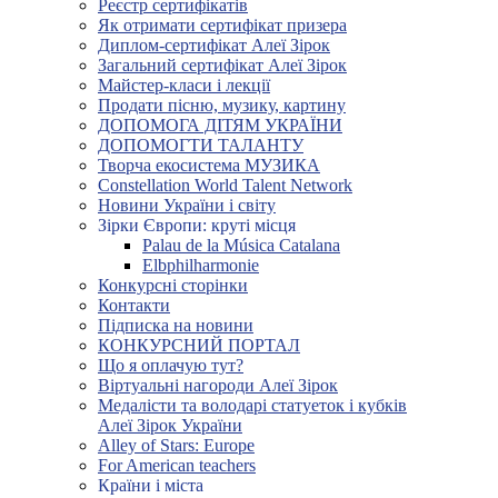
Реєстр сертифікатів
Як отримати сертифікат призера
Диплом-сертифікат Алеї Зірок
Загальний сертифікат Алеї Зірок
Майстер-класи і лекції
Продати пісню, музику, картину
ДОПОМОГА ДІТЯМ УКРАЇНИ
ДОПОМОГТИ ТАЛАНТУ
Творча екосистема МУЗИКА
Constellation World Talent Network
Новини України і світу
Зірки Європи: круті місця
Palau de la Música Catalana
Elbphilharmonie
Конкурсні сторінки
Контакти
Підписка на новини
КОНКУРСНИЙ ПОРТАЛ
Що я оплачую тут?
Віртуальні нагороди Алеї Зірок
Медалісти та володарі статуеток і кубків
Алеї Зірок України
Alley of Stars: Europe
For American teachers
Країни і міста