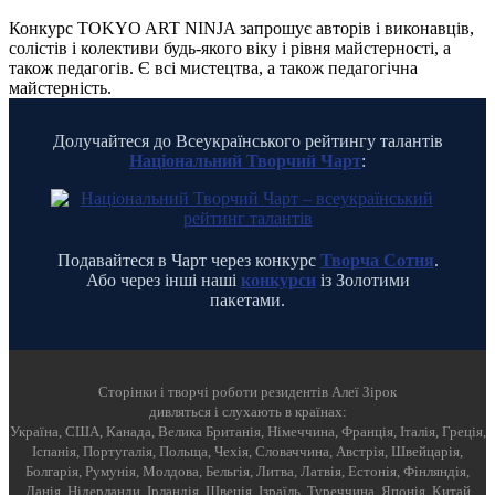
Конкурс TOKYO ART NINJA запрошує авторів і виконавців,
солістів і колективи будь-якого віку і рівня майстерності, а
також педагогів. Є всі мистецтва, а також педагогічна
майстерність.
Долучайтеся до Всеукраїнського рейтингу талантів
Національний Творчий Чарт
:
Подавайтеся в Чарт через конкурс
Творча Сотня
.
Або через інші наші
конкурси
із Золотими
пакетами.
Cторінки і творчі роботи резидентів Алеї Зірок
дивляться і слухають в країнах:
Україна, США, Канада, Велика Британія, Німеччина, Франція, Італія, Греція,
Іспанія, Португалія, Польща, Чехія, Словаччина, Австрія, Швейцарія,
Болгарія, Румунія, Молдова, Бельгія, Литва, Латвія, Естонія, Фінляндія,
Данія, Нідерланди, Ірландія, Швеція, Ізраїль, Туреччина, Японія, Китай