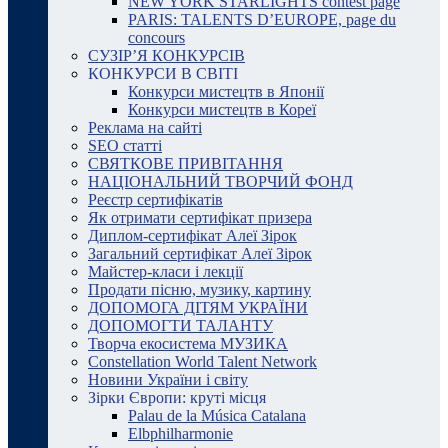
NEW YORK STARLIGHTS contest page
PARIS: TALENTS D’EUROPE, page du
concours
СУЗІР’Я КОНКУРСІВ
КОНКУРСИ В СВІТІ
Конкурси мистецтв в Японії
Конкурси мистецтв в Кореї
Реклама на сайті
SEO статті
СВЯТКОВЕ ПРИВІТАННЯ
НАЦІОНАЛЬНИЙ ТВОРЧИЙ ФОНД
Реєстр сертифікатів
Як отримати сертифікат призера
Диплом-сертифікат Алеї Зірок
Загальний сертифікат Алеї Зірок
Майстер-класи і лекції
Продати пісню, музику, картину
ДОПОМОГА ДІТЯМ УКРАЇНИ
ДОПОМОГТИ ТАЛАНТУ
Творча екосистема МУЗИКА
Constellation World Talent Network
Новини України і світу
Зірки Європи: круті місця
Palau de la Música Catalana
Elbphilharmonie