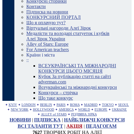
Конкурсні сторінки
Контакти
Підписка на новини
КОНКУРСНИЙ ПОРТАЛ
Що я оплачую тут?
Віртуальні нагороди Алеї Зірок
Медалісти та володарі статуеток і кубків
Алеї Зірок України
Alley of Stars: Europe
For American teachers
Країни і міста
::
ВСЕУКРАЇНСЬКІ ТА МІЖНАРОДНІ
КОНКУРСИ ЦЬОГО МІСЯЦЯ
Кубок За публікацію статті на сайті
adverman.com
Всеукраїнські та міжнародні конкурси
Конкурси – стрічка
Що таке конкурс
✦
KYIV
✦
LONDON
✦
BERLIN
✦
PARIS
✦
ROMA
✦
MADRID
✦
TOKYO
✦
SEOUL
✦
NEW YORK
✦
HOLLYWOOD
✦
AMERICA
✦
WORLD
✦
EUROPE
✦
UKRAINE
✦
ALLEY of STARS
✦
РІЗДВЯНА ЗІРКА
НОВИНИ
|
ПІДПИСКА
|
НАЙБЛИЖЧІ КОНКУРСИ
ВСІ ТАЛАНТИ ТУТ
|
АКЦІЯ
|
ПЕДАГОГАМ
7627
ТВОРЧИХ РОБІТ НА АЛЕЇ