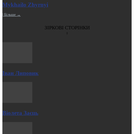
Mykhailo Zhyrnyi
| Більше →
ЗІРКОВІ СТОРІНКИ
Іван Липовик
Віолета Заєць