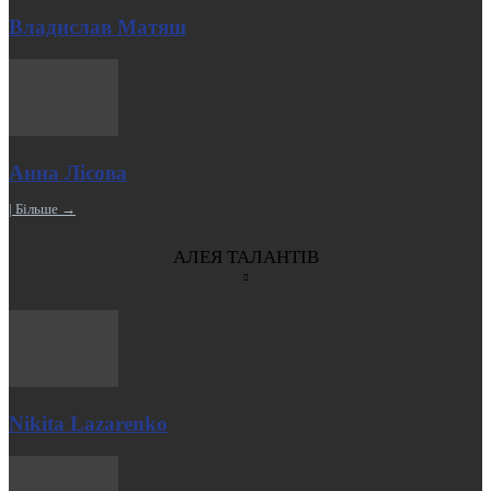
Владислав Матяш
Анна Лісова
| Більше →
АЛЕЯ ТАЛАНТІВ
Nikita Lazarenko