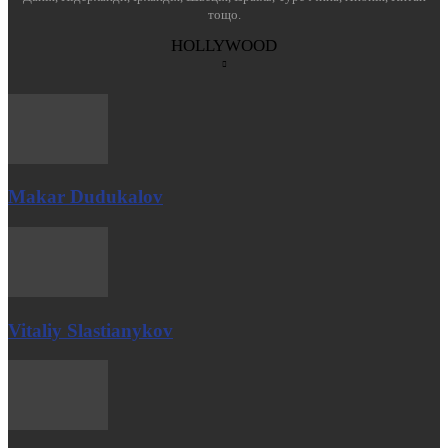
тощо.
HOLLYWOOD
Makar Dudukalov
Vitaliy Slastianykov