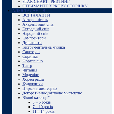
STAR CHART | РЕЙТИНГ
ОТРИМАЙТЕ ЗІРКОВУ СТОРІНКУ
АЛЕЯ ТАЛАНТІВ
ВСІ ТАЛАНТИ
Автори пісень
Академічний спів
Естрадний спів
Народний спів
Композитори
Диригенти
Інструментальна музика
Саксофон
Скрипка
Фортепіано
Театр
Читання
Моделінг
Хореографія
Художники
Циркове мистецтво
Декоративно-ужиткове мистецтво
Вікові категорії
3 – 6 років
7 – 10 років
11 – 14 років