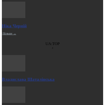
Ніка Черній
| Більше →
UA:TOP
Владислава Шаталінська