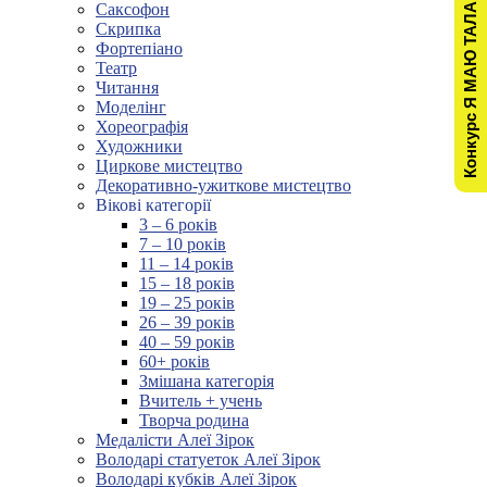
Конкурс Я МАЮ ТАЛАНТ!
Саксофон
Скрипка
Фортепіано
Театр
Читання
Моделінг
Хореографія
Художники
Циркове мистецтво
Декоративно-ужиткове мистецтво
Вікові категорії
3 – 6 років
7 – 10 років
11 – 14 років
15 – 18 років
19 – 25 років
26 – 39 років
40 – 59 років
60+ років
Змішана категорія
Вчитель + учень
Творча родина
Медалісти Алеї Зірок
Володарі статуеток Алеї Зірок
Володарі кубків Алеї Зірок