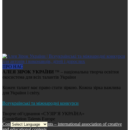
ПРО НАС
АЛЕЯ ЗІРОК УКРАЇНИ
™ – національна творча освітня
екосистема для всіх талантів України
Кожен талант має право стати зіркою. Кожна зірка важлива
для України і світу.
Всеукраїнські та міжнародні конкурси
Творче об’єднання «СУЗІР’Я УКРАЇНА»
Constellation Talents Europe
Constellation World Talents – international association of creative
and educational contests