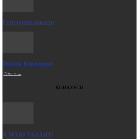
Естрадний оркестр
Поліна Коваленко
| Більше →
КОНКУРСИ
Я МАЮ ТАЛАНТ!