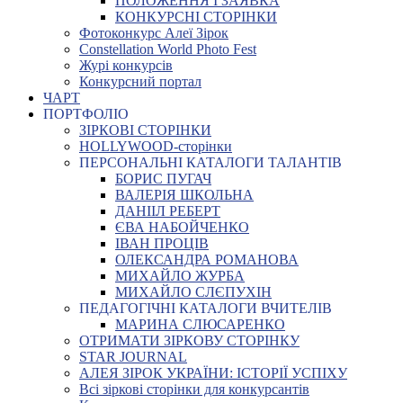
ПОЛОЖЕННЯ І ЗАЯВКА
КОНКУРСНІ СТОРІНКИ
Фотоконкурс Алеї Зірок
Constellation World Photo Fest
Журі конкурсів
Конкурсний портал
ЧАРТ
ПОРТФОЛІО
ЗІРКОВІ СТОРІНКИ
HOLLYWOOD-сторінки
ПЕРСОНАЛЬНІ КАТАЛОГИ ТАЛАНТІВ
БОРИС ПУГАЧ
ВАЛЕРІЯ ШКОЛЬНА
ДАНІІЛ РЕБЕРТ
ЄВА НАБОЙЧЕНКО
ІВАН ПРОЦІВ
ОЛЕКСАНДРА РОМАНОВА
МИХАЙЛО ЖУРБА
МИХАЙЛО СЛЄПУХІН
ПЕДАГОГІЧНІ КАТАЛОГИ ВЧИТЕЛІВ
МАРИНА СЛЮСАРЕНКО
ОТРИМАТИ ЗІРКОВУ СТОРІНКУ
STAR JOURNAL
АЛЕЯ ЗІРОК УКРАЇНИ: ІСТОРІЇ УСПІХУ
Всі зіркові сторінки для конкурсантів