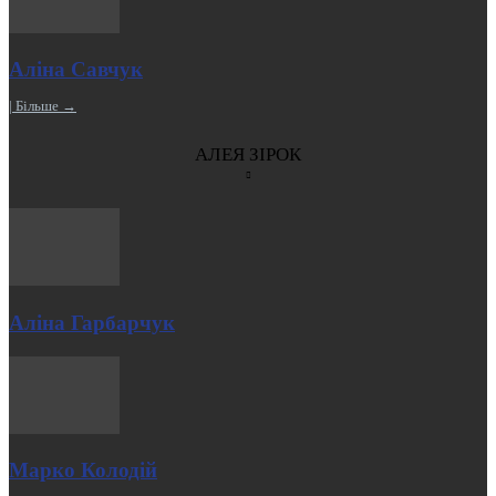
Аліна Савчук
| Більше →
АЛЕЯ ЗІРОК
Аліна Гарбарчук
Марко Колодій