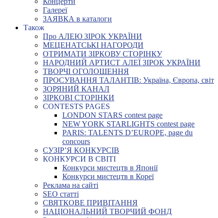
Концерти
Галереї
ЗАЯВКА в каталоги
Також
Про АЛЕЮ ЗІРОК УКРАЇНИ
МЕЦЕНАТСЬКІ НАГОРОДИ
ОТРИМАТИ ЗІРКОВУ СТОРІНКУ
НАРОДНИЙ АРТИСТ АЛЕЇ ЗІРОК УКРАЇНИ
ТВОРЧІ ОГОЛОШЕННЯ
ПРОСУВАННЯ ТАЛАНТІВ: Україна, Європа, світ
ЗОРЯНИЙ КАНАЛ
ЗІРКОВІ СТОРІНКИ
CONTESTS PAGES
LONDON STARS contest page
NEW YORK STARLIGHTS contest page
PARIS: TALENTS D’EUROPE, page du
concours
СУЗІР’Я КОНКУРСІВ
КОНКУРСИ В СВІТІ
Конкурси мистецтв в Японії
Конкурси мистецтв в Кореї
Реклама на сайті
SEO статті
СВЯТКОВЕ ПРИВІТАННЯ
НАЦІОНАЛЬНИЙ ТВОРЧИЙ ФОНД