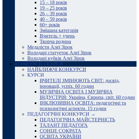
15 – 18 років
19 – 25 років
26 – 39 років
40 – 59 років
60+ років
Змішана категорія
Вчитель + учень
Творча родина
Медалісти Алеї Зірок
Володарі статуеток Алеї Зірок
Володарі кубків Алеї Зірок
КОНКУРСИ І КУРСИ
НАЙБЛИЖЧІ КОНКУРСИ
КУРСИ
ВЧИТЕЛІ ЗМІНЮЮТЬ СВІТ: досвід,
інновації, успіх. 60 годин
МУЗИЧНА ОСВІТА І МУЗИЧНА
ІНДУСТРІЯ: Україна, Європа, світ. 60 годин
ІНКЛЮЗИВНА ОСВІТА: педагогічні та
психологічні аспекти. 15 годин
ПЕДАГОГІЧНІ КОНКУРСИ →
ПЕДАГОГІЧНА МАЙСТЕРНІСТЬ
ТАЛАНТ ПЕДАГОГА
СОНЦЕ СОКРАТА
ОСВІТА УКРАЇНИ