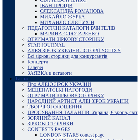
ІВАН ПРОЦІВ
ОЛЕКСАНДРА РОМАНОВА
МИХАЙЛО ЖУРБА
МИХАЙЛО СЛЄПУХІН
ПЕДАГОГІЧНІ КАТАЛОГИ ВЧИТЕЛІВ
МАРИНА СЛЮСАРЕНКО
ОТРИМАТИ ЗІРКОВУ СТОРІНКУ
STAR JOURNAL
АЛЕЯ ЗІРОК УКРАЇНИ: ІСТОРІЇ УСПІХУ
Всі зіркові сторінки для конкурсантів
Концерти
Галереї
ЗАЯВКА в каталоги
Також
Про АЛЕЮ ЗІРОК УКРАЇНИ
МЕЦЕНАТСЬКІ НАГОРОДИ
ОТРИМАТИ ЗІРКОВУ СТОРІНКУ
НАРОДНИЙ АРТИСТ АЛЕЇ ЗІРОК УКРАЇНИ
ТВОРЧІ ОГОЛОШЕННЯ
ПРОСУВАННЯ ТАЛАНТІВ: Україна, Європа, світ
ЗОРЯНИЙ КАНАЛ
ЗІРКОВІ СТОРІНКИ
CONTESTS PAGES
LONDON STARS contest page