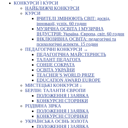
КОНКУРСИ І КУРСИ
НАЙБЛИЖЧІ КОНКУРСИ
КУРСИ
ВЧИТЕЛІ ЗМІНЮЮТЬ СВІТ: досвід,
інновації, успіх. 60 годин
МУЗИЧНА ОСВІТА І МУЗИЧНА
ІНДУСТРІЯ: Україна, Європа, світ. 60 годин
ІНКЛЮЗИВНА ОСВІТА: педагогічні та
психологічні аспекти. 15 годин
ПЕДАГОГІЧНІ КОНКУРСИ →
ПЕДАГОГІЧНА МАЙСТЕРНІСТЬ
ТАЛАНТ ПЕДАГОГА
СОНЦЕ СОКРАТА
ОСВІТА УКРАЇНИ
TEACHER’S WORLD PRIZE
EDUCATION AWARD EUROPE
МИСТЕЦЬКІ КОНКУРСИ ↓
БЕРЛІН: ТАЛАНТИ ЄВРОПИ
ПОЛОЖЕННЯ І ЗАЯВКА
КОНКУРСНІ СТОРІНКИ
РІЗДВЯНА ЗІРКА
ПОЛОЖЕННЯ І ЗАЯВКА
КОНКУРСНІ СТОРІНКИ
УКРАЇНСЬКА ОСІНЬ ЗОЛОТА
ПОЛОЖЕННЯ І ЗАЯВКА