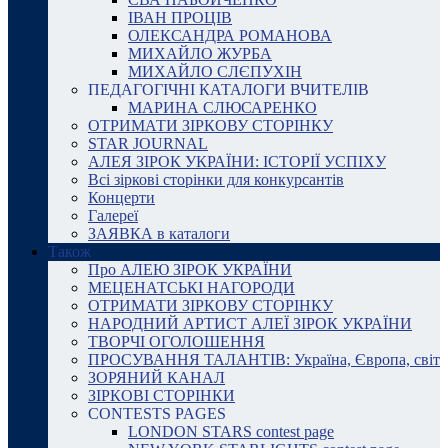
ІВАН ПРОЦІВ
ОЛЕКСАНДРА РОМАНОВА
МИХАЙЛО ЖУРБА
МИХАЙЛО СЛЄПУХІН
ПЕДАГОГІЧНІ КАТАЛОГИ ВЧИТЕЛІВ
МАРИНА СЛЮСАРЕНКО
ОТРИМАТИ ЗІРКОВУ СТОРІНКУ
STAR JOURNAL
АЛЕЯ ЗІРОК УКРАЇНИ: ІСТОРІЇ УСПІХУ
Всі зіркові сторінки для конкурсантів
Концерти
Галереї
ЗАЯВКА в каталоги
Також
Про АЛЕЮ ЗІРОК УКРАЇНИ
МЕЦЕНАТСЬКІ НАГОРОДИ
ОТРИМАТИ ЗІРКОВУ СТОРІНКУ
НАРОДНИЙ АРТИСТ АЛЕЇ ЗІРОК УКРАЇНИ
ТВОРЧІ ОГОЛОШЕННЯ
ПРОСУВАННЯ ТАЛАНТІВ: Україна, Європа, світ
ЗОРЯНИЙ КАНАЛ
ЗІРКОВІ СТОРІНКИ
CONTESTS PAGES
LONDON STARS contest page