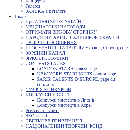
Концерти
Галереї
ЗАЯВКА в каталоги
Також
Про АЛЕЮ ЗІРОК УКРАЇНИ
МЕЦЕНАТСЬКІ НАГОРОДИ
ОТРИМАТИ ЗІРКОВУ СТОРІНКУ
НАРОДНИЙ АРТИСТ АЛЕЇ ЗІРОК УКРАЇНИ
ТВОРЧІ ОГОЛОШЕННЯ
ПРОСУВАННЯ ТАЛАНТІВ: Україна, Європа, світ
ЗОРЯНИЙ КАНАЛ
ЗІРКОВІ СТОРІНКИ
CONTESTS PAGES
LONDON STARS contest page
NEW YORK STARLIGHTS contest page
PARIS: TALENTS D’EUROPE, page du
concours
СУЗІР’Я КОНКУРСІВ
КОНКУРСИ В СВІТІ
Конкурси мистецтв в Японії
Конкурси мистецтв в Кореї
Реклама на сайті
SEO статті
СВЯТКОВЕ ПРИВІТАННЯ
НАЦІОНАЛЬНИЙ ТВОРЧИЙ ФОНД