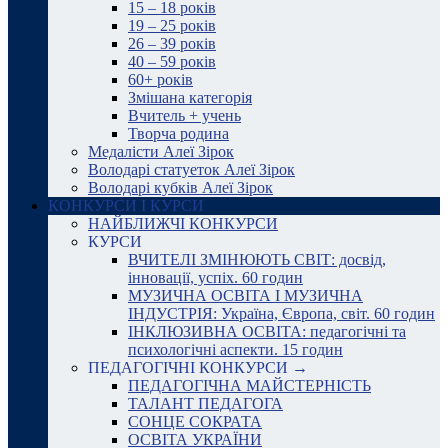
15 – 18 років
19 – 25 років
26 – 39 років
40 – 59 років
60+ років
Змішана категорія
Вчитель + учень
Творча родина
Медалісти Алеї Зірок
Володарі статуеток Алеї Зірок
Володарі кубків Алеї Зірок
КОНКУРСИ І КУРСИ
НАЙБЛИЖЧІ КОНКУРСИ
КУРСИ
ВЧИТЕЛІ ЗМІНЮЮТЬ СВІТ: досвід,
інновації, успіх. 60 годин
МУЗИЧНА ОСВІТА І МУЗИЧНА
ІНДУСТРІЯ: Україна, Європа, світ. 60 годин
ІНКЛЮЗИВНА ОСВІТА: педагогічні та
психологічні аспекти. 15 годин
ПЕДАГОГІЧНІ КОНКУРСИ →
ПЕДАГОГІЧНА МАЙСТЕРНІСТЬ
ТАЛАНТ ПЕДАГОГА
СОНЦЕ СОКРАТА
ОСВІТА УКРАЇНИ