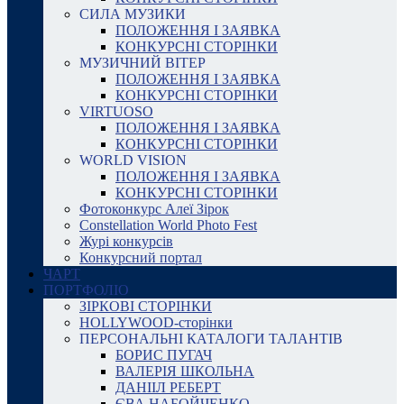
СИЛА МУЗИКИ
ПОЛОЖЕННЯ І ЗАЯВКА
КОНКУРСНІ СТОРІНКИ
МУЗИЧНИЙ ВІТЕР
ПОЛОЖЕННЯ І ЗАЯВКА
КОНКУРСНІ СТОРІНКИ
VIRTUOSO
ПОЛОЖЕННЯ І ЗАЯВКА
КОНКУРСНІ СТОРІНКИ
WORLD VISION
ПОЛОЖЕННЯ І ЗАЯВКА
КОНКУРСНІ СТОРІНКИ
Фотоконкурс Алеї Зірок
Constellation World Photo Fest
Журі конкурсів
Конкурсний портал
ЧАРТ
ПОРТФОЛІО
ЗІРКОВІ СТОРІНКИ
HOLLYWOOD-сторінки
ПЕРСОНАЛЬНІ КАТАЛОГИ ТАЛАНТІВ
БОРИС ПУГАЧ
ВАЛЕРІЯ ШКОЛЬНА
ДАНІІЛ РЕБЕРТ
ЄВА НАБОЙЧЕНКО