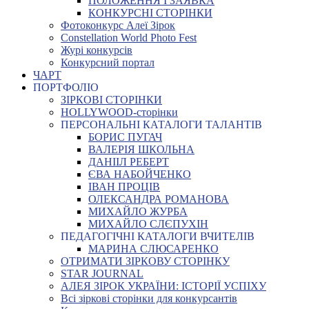
ПОЛОЖЕННЯ І ЗАЯВКА
КОНКУРСНІ СТОРІНКИ
Фотоконкурс Алеї Зірок
Constellation World Photo Fest
Журі конкурсів
Конкурсний портал
ЧАРТ
ПОРТФОЛІО
ЗІРКОВІ СТОРІНКИ
HOLLYWOOD-сторінки
ПЕРСОНАЛЬНІ КАТАЛОГИ ТАЛАНТІВ
БОРИС ПУГАЧ
ВАЛЕРІЯ ШКОЛЬНА
ДАНІІЛ РЕБЕРТ
ЄВА НАБОЙЧЕНКО
ІВАН ПРОЦІВ
ОЛЕКСАНДРА РОМАНОВА
МИХАЙЛО ЖУРБА
МИХАЙЛО СЛЄПУХІН
ПЕДАГОГІЧНІ КАТАЛОГИ ВЧИТЕЛІВ
МАРИНА СЛЮСАРЕНКО
ОТРИМАТИ ЗІРКОВУ СТОРІНКУ
STAR JOURNAL
АЛЕЯ ЗІРОК УКРАЇНИ: ІСТОРІЇ УСПІХУ
Всі зіркові сторінки для конкурсантів