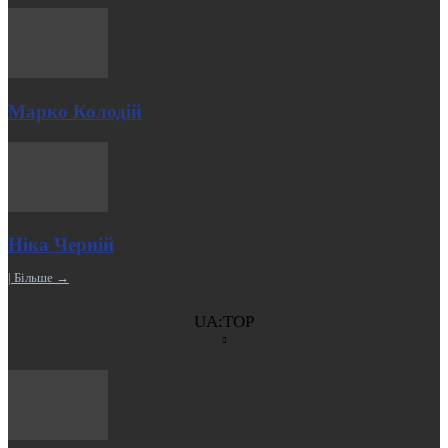
Марко Колодій
Ніка Черній
| Більше →
UA:TOP