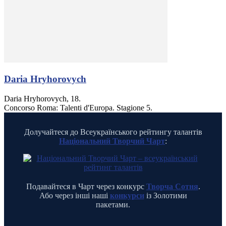
Daria Hryhorovych
Daria Hryhorovych, 18.
Concorso Roma: Talenti d'Europa. Stagione 5.
Долучайтеся до Всеукраїнського рейтингу талантів
Національний Творчий Чарт
:
Подавайтеся в Чарт через конкурс
Творча Сотня
.
Або через інші наші
конкурси
із Золотими
пакетами.