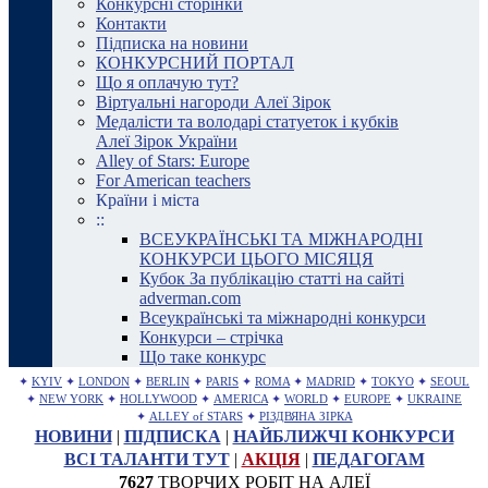
Конкурсні сторінки
Контакти
Підписка на новини
КОНКУРСНИЙ ПОРТАЛ
Що я оплачую тут?
Віртуальні нагороди Алеї Зірок
Медалісти та володарі статуеток і кубків
Алеї Зірок України
Alley of Stars: Europe
For American teachers
Країни і міста
::
ВСЕУКРАЇНСЬКІ ТА МІЖНАРОДНІ
КОНКУРСИ ЦЬОГО МІСЯЦЯ
Кубок За публікацію статті на сайті
adverman.com
Всеукраїнські та міжнародні конкурси
Конкурси – стрічка
Що таке конкурс
✦
KYIV
✦
LONDON
✦
BERLIN
✦
PARIS
✦
ROMA
✦
MADRID
✦
TOKYO
✦
SEOUL
✦
NEW YORK
✦
HOLLYWOOD
✦
AMERICA
✦
WORLD
✦
EUROPE
✦
UKRAINE
✦
ALLEY of STARS
✦
РІЗДВЯНА ЗІРКА
НОВИНИ
|
ПІДПИСКА
|
НАЙБЛИЖЧІ КОНКУРСИ
ВСІ ТАЛАНТИ ТУТ
|
АКЦІЯ
|
ПЕДАГОГАМ
7627
ТВОРЧИХ РОБІТ НА АЛЕЇ