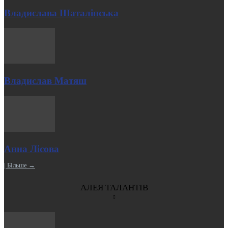
Владислава Шаталінська
Владислав Матяш
Анна Лісова
| Більше →
АЛЕЯ ТАЛАНТІВ