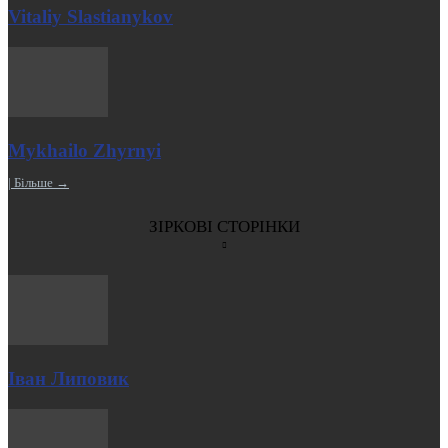
Vitaliy Slastianykov
Mykhailo Zhyrnyi
| Більше →
ЗІРКОВІ СТОРІНКИ
Іван Липовик