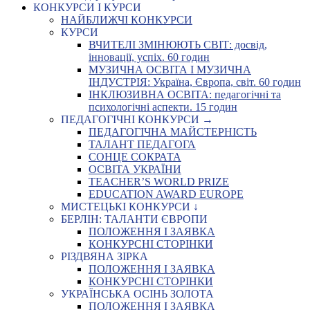
КОНКУРСИ І КУРСИ
НАЙБЛИЖЧІ КОНКУРСИ
КУРСИ
ВЧИТЕЛІ ЗМІНЮЮТЬ СВІТ: досвід,
інновації, успіх. 60 годин
МУЗИЧНА ОСВІТА І МУЗИЧНА
ІНДУСТРІЯ: Україна, Європа, світ. 60 годин
ІНКЛЮЗИВНА ОСВІТА: педагогічні та
психологічні аспекти. 15 годин
ПЕДАГОГІЧНІ КОНКУРСИ →
ПЕДАГОГІЧНА МАЙСТЕРНІСТЬ
ТАЛАНТ ПЕДАГОГА
СОНЦЕ СОКРАТА
ОСВІТА УКРАЇНИ
TEACHER’S WORLD PRIZE
EDUCATION AWARD EUROPE
МИСТЕЦЬКІ КОНКУРСИ ↓
БЕРЛІН: ТАЛАНТИ ЄВРОПИ
ПОЛОЖЕННЯ І ЗАЯВКА
КОНКУРСНІ СТОРІНКИ
РІЗДВЯНА ЗІРКА
ПОЛОЖЕННЯ І ЗАЯВКА
КОНКУРСНІ СТОРІНКИ
УКРАЇНСЬКА ОСІНЬ ЗОЛОТА
ПОЛОЖЕННЯ І ЗАЯВКА