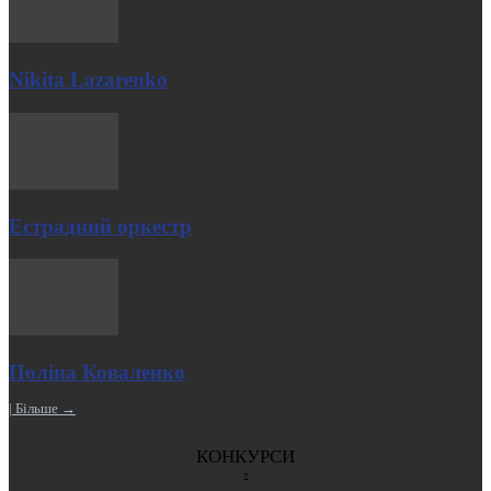
Nikita Lazarenko
Естрадний оркестр
Поліна Коваленко
| Більше →
КОНКУРСИ