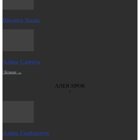
Віолета Заєць
Аліна Савчук
| Більше →
АЛЕЯ ЗІРОК
Аліна Гарбарчук