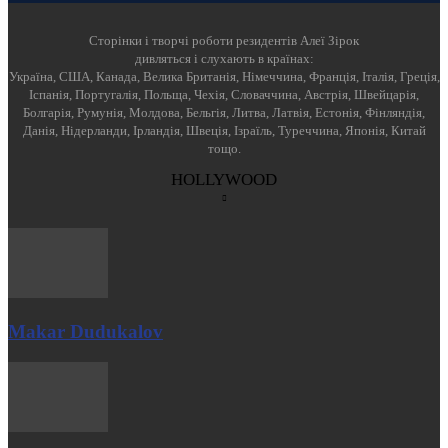
Cторінки і творчі роботи резидентів Алеї Зірок
дивляться і слухають в країнах:
Україна, США, Канада, Велика Британія, Німеччина, Франція, Італія, Греція,
Іспанія, Португалія, Польща, Чехія, Словаччина, Австрія, Швейцарія,
Болгарія, Румунія, Молдова, Бельгія, Литва, Латвія, Естонія, Фінляндія,
Данія, Нідерланди, Ірландія, Швеція, Ізраїль, Туреччина, Японія, Китай
тощо.
HOLLYWOOD
Makar Dudukalov