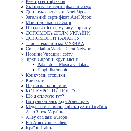
Реєстр сертифікатів
Як отримати сертифікат призера
Диплом-сертифікат Алеї Зірок
Загальний сертифікат Алеї Зірок
Майстер-класи і лекції
Продати пісню, музику, картину
ДОПОМОГА ДІТЯМ УКРАЇНИ
ДОПОМОГТИ ТАЛАНТУ
Творча екосистема МУЗИКА
Constellation World Talent Network
Новини України і світу
Зірки Європи: круті місця
Palau de la Música Catalana
Elbphilharmonie
Конкурсні сторінки
Контакти
Підписка на новини
КОНКУРСНИЙ ПОРТАЛ
Що я оплачую тут?
Віртуальні нагороди Алеї Зірок
Медалісти та володарі статуеток і кубків
Алеї Зірок України
Alley of Stars: Europe
For American teachers
Країни і міста