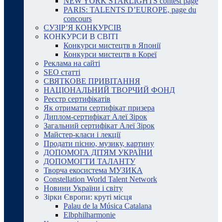
NEW YORK STARLIGHTS contest page
PARIS: TALENTS D’EUROPE, page du
concours
СУЗІР’Я КОНКУРСІВ
КОНКУРСИ В СВІТІ
Конкурси мистецтв в Японії
Конкурси мистецтв в Кореї
Реклама на сайті
SEO статті
СВЯТКОВЕ ПРИВІТАННЯ
НАЦІОНАЛЬНИЙ ТВОРЧИЙ ФОНД
Реєстр сертифікатів
Як отримати сертифікат призера
Диплом-сертифікат Алеї Зірок
Загальний сертифікат Алеї Зірок
Майстер-класи і лекції
Продати пісню, музику, картину
ДОПОМОГА ДІТЯМ УКРАЇНИ
ДОПОМОГТИ ТАЛАНТУ
Творча екосистема МУЗИКА
Constellation World Talent Network
Новини України і світу
Зірки Європи: круті місця
Palau de la Música Catalana
Elbphilharmonie