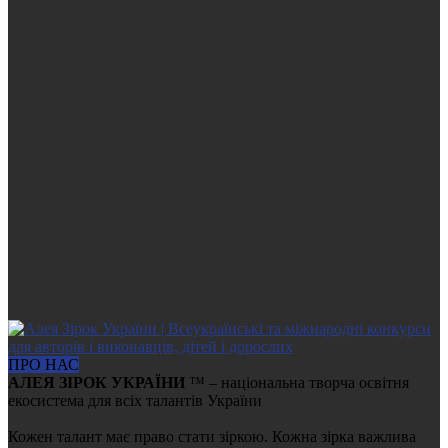
ПРО НАС
АЛЕЯ ЗІРОК УКРАЇНИ
™ – національна творча освітня
екосистема для всіх талантів України
Кожен талант має право стати зіркою. Кожна зірка важлива