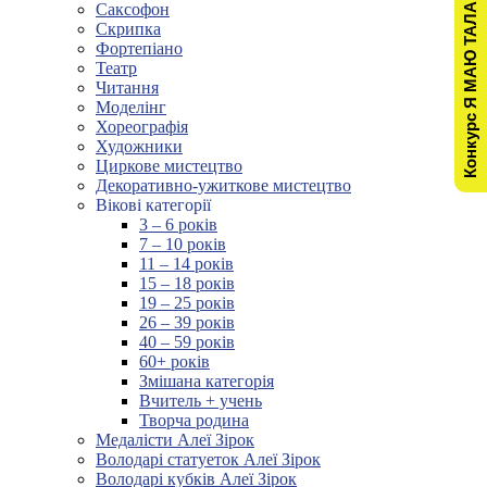
Конкурс Я МАЮ ТАЛАНТ!
Саксофон
Скрипка
Фортепіано
Театр
Читання
Моделінг
Хореографія
Художники
Циркове мистецтво
Декоративно-ужиткове мистецтво
Вікові категорії
3 – 6 років
7 – 10 років
11 – 14 років
15 – 18 років
19 – 25 років
26 – 39 років
40 – 59 років
60+ років
Змішана категорія
Вчитель + учень
Творча родина
Медалісти Алеї Зірок
Володарі статуеток Алеї Зірок
Володарі кубків Алеї Зірок