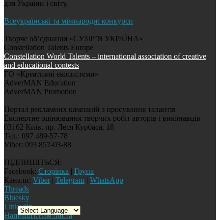
для України і світу.
Всеукраїнські та міжнародні конкурси
Творче об’єднання «СУЗІР’Я УКРАЇНА»
Constellation Talents Europe
Constellation World Talents – international association of creative
and educational contests
ГО «Креативні екосистеми»
AdverMAN Education
AdverMAN Promotion
Портал рекламних кампаній з просування талантів
Експертне оцінювання творчих робіт авторів і виконавців
03162 Київ, пр. Леся Курбаса, 18
Тел.: 097 489-57-78
Viber: 093 857-03-88
ПІДПИШІТЬСЯ:
Facebook:
Сторінка
|
Група
Канали:
Viber
|
Telegram
|
WhatsApp
Threads
Bluesky
LinkedIn
Напишіть нам листа