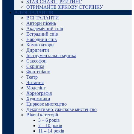
STAR CHART | РЕЙТИНГ
ОТРИМАЙТЕ ЗІРКОВУ СТОРІНКУ
АЛЕЯ ТАЛАНТІВ
ВСІ ТАЛАНТИ
Автори пісень
Академічний спів
Естрадний спів
Народний спів
Композитори
Диригенти
Інструментальна музика
Саксофон
Скрипка
Фортепіано
Театр
Читання
Моделінг
Хореографія
Художники
Циркове мистецтво
Декоративно-ужиткове мистецтво
Вікові категорії
3 – 6 років
7 – 10 років
11 – 14 років