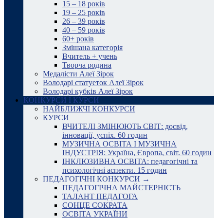
15 – 18 років
19 – 25 років
26 – 39 років
40 – 59 років
60+ років
Змішана категорія
Вчитель + учень
Творча родина
Медалісти Алеї Зірок
Володарі статуеток Алеї Зірок
Володарі кубків Алеї Зірок
КОНКУРСИ І КУРСИ
НАЙБЛИЖЧІ КОНКУРСИ
КУРСИ
ВЧИТЕЛІ ЗМІНЮЮТЬ СВІТ: досвід,
інновації, успіх. 60 годин
МУЗИЧНА ОСВІТА І МУЗИЧНА
ІНДУСТРІЯ: Україна, Європа, світ. 60 годин
ІНКЛЮЗИВНА ОСВІТА: педагогічні та
психологічні аспекти. 15 годин
ПЕДАГОГІЧНІ КОНКУРСИ →
ПЕДАГОГІЧНА МАЙСТЕРНІСТЬ
ТАЛАНТ ПЕДАГОГА
СОНЦЕ СОКРАТА
ОСВІТА УКРАЇНИ