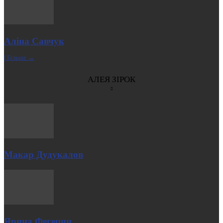
Аліна Савчук
| Більше →
АЛЕЯ ЗІРОК
Макар Дудукалов
Ярина Фегецин