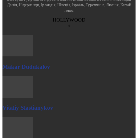
Данія, Нідерланди, Ірландія, Швеція, Ізраїль, Туреччина, Японія, Китай
тощо.
HOLLYWOOD
Makar Dudukalov
Vitaliy Slastianykov