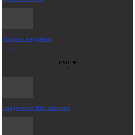
Марина Андряник
| Більше →
UA:TOP
Владислава Шаталінська