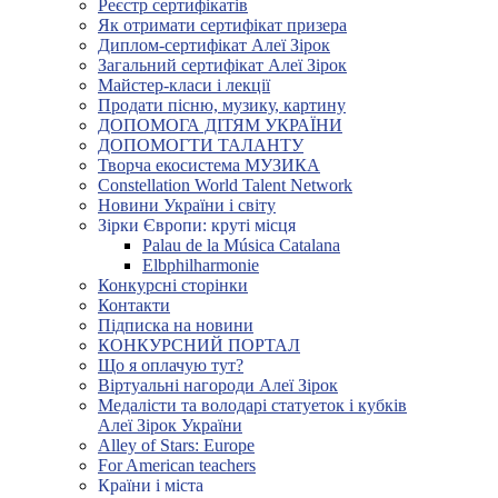
Реєстр сертифікатів
Як отримати сертифікат призера
Диплом-сертифікат Алеї Зірок
Загальний сертифікат Алеї Зірок
Майстер-класи і лекції
Продати пісню, музику, картину
ДОПОМОГА ДІТЯМ УКРАЇНИ
ДОПОМОГТИ ТАЛАНТУ
Творча екосистема МУЗИКА
Constellation World Talent Network
Новини України і світу
Зірки Європи: круті місця
Palau de la Música Catalana
Elbphilharmonie
Конкурсні сторінки
Контакти
Підписка на новини
КОНКУРСНИЙ ПОРТАЛ
Що я оплачую тут?
Віртуальні нагороди Алеї Зірок
Медалісти та володарі статуеток і кубків
Алеї Зірок України
Alley of Stars: Europe
For American teachers
Країни і міста