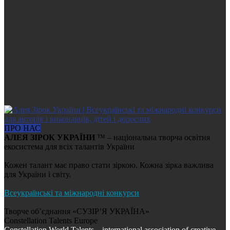
ПРО НАС
АЛЕЯ ЗІРОК УКРАЇНИ
™ – національна творча освітня
екосистема для всіх талантів України
Кожен талант має право стати зіркою. Кожна зірка важлива
для України і світу.
Всеукраїнські та міжнародні конкурси
Творче об’єднання «СУЗІР’Я УКРАЇНА»
Constellation Talents Europe
Constellation World Talents – international association of creative