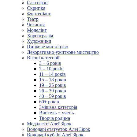
Саксофон
Скрипка
Фортепіано
Театр
Читання
Моделінг
Хореографія
Художники
Циркове мистецтво
Декоративно-ужиткове мистецтво
Вікові категорії
3 – 6 років
7 – 10 років
11 – 14 років
15 – 18 років
19 – 25 років
26 – 39 років
40 – 59 років
60+ років
Змішана категорія
Вчитель + учень
Творча родина
Медалісти Алеї Зірок
Володарі статуеток Алеї Зірок
Володарі кубків Алеї Зірок