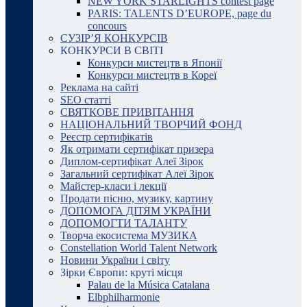
NEW YORK STARLIGHTS contest page
PARIS: TALENTS D’EUROPE, page du
concours
СУЗІР’Я КОНКУРСІВ
КОНКУРСИ В СВІТІ
Конкурси мистецтв в Японії
Конкурси мистецтв в Кореї
Реклама на сайті
SEO статті
СВЯТКОВЕ ПРИВІТАННЯ
НАЦІОНАЛЬНИЙ ТВОРЧИЙ ФОНД
Реєстр сертифікатів
Як отримати сертифікат призера
Диплом-сертифікат Алеї Зірок
Загальний сертифікат Алеї Зірок
Майстер-класи і лекції
Продати пісню, музику, картину
ДОПОМОГА ДІТЯМ УКРАЇНИ
ДОПОМОГТИ ТАЛАНТУ
Творча екосистема МУЗИКА
Constellation World Talent Network
Новини України і світу
Зірки Європи: круті місця
Palau de la Música Catalana
Elbphilharmonie