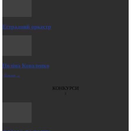
Естрадний оркестр
Поліна Коваленко
| Більше →
КОНКУРСИ