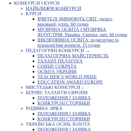
КОНКУРСИ І КУРСИ
НАЙБЛИЖЧІ КОНКУРСИ
КУРСИ
ВЧИТЕЛІ ЗМІНЮЮТЬ СВІТ: досвід,
інновації, успіх. 60 годин
МУЗИЧНА ОСВІТА І МУЗИЧНА
ІНДУСТРІЯ: Україна, Європа, світ. 60 годин
ІНКЛЮЗИВНА ОСВІТА: педагогічні та
психологічні аспекти. 15 годин
ПЕДАГОГІЧНІ КОНКУРСИ →
ПЕДАГОГІЧНА МАЙСТЕРНІСТЬ
ТАЛАНТ ПЕДАГОГА
СОНЦЕ СОКРАТА
ОСВІТА УКРАЇНИ
TEACHER’S WORLD PRIZE
EDUCATION AWARD EUROPE
МИСТЕЦЬКІ КОНКУРСИ ↓
БЕРЛІН: ТАЛАНТИ ЄВРОПИ
ПОЛОЖЕННЯ І ЗАЯВКА
КОНКУРСНІ СТОРІНКИ
РІЗДВЯНА ЗІРКА
ПОЛОЖЕННЯ І ЗАЯВКА
КОНКУРСНІ СТОРІНКИ
УКРАЇНСЬКА ОСІНЬ ЗОЛОТА
ПОЛОЖЕННЯ І ЗАЯВКА