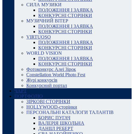
СИЛА МУЗИКИ
ПОЛОЖЕННЯ І ЗАЯВКА
КОНКУРСНІ СТОРІНКИ
МУЗИЧНИЙ ВІТЕР
ПОЛОЖЕННЯ І ЗАЯВКА
КОНКУРСНІ СТОРІНКИ
VIRTUOSO
ПОЛОЖЕННЯ І ЗАЯВКА
КОНКУРСНІ СТОРІНКИ
WORLD VISION
ПОЛОЖЕННЯ І ЗАЯВКА
КОНКУРСНІ СТОРІНКИ
Фотоконкурс Алеї Зірок
Constellation World Photo Fest
Журі конкурсів
Конкурсний портал
ЧАРТ
ПОРТФОЛІО
ЗІРКОВІ СТОРІНКИ
HOLLYWOOD-сторінки
ПЕРСОНАЛЬНІ КАТАЛОГИ ТАЛАНТІВ
БОРИС ПУГАЧ
ВАЛЕРІЯ ШКОЛЬНА
ДАНІІЛ РЕБЕРТ
ЄВА НАБОЙЧЕНКО