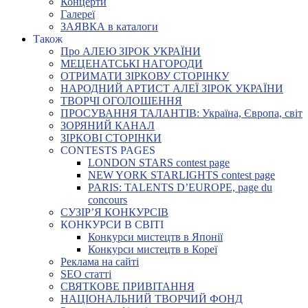
Концерти
Галереї
ЗАЯВКА в каталоги
Також
Про АЛЕЮ ЗІРОК УКРАЇНИ
МЕЦЕНАТСЬКІ НАГОРОДИ
ОТРИМАТИ ЗІРКОВУ СТОРІНКУ
НАРОДНИЙ АРТИСТ АЛЕЇ ЗІРОК УКРАЇНИ
ТВОРЧІ ОГОЛОШЕННЯ
ПРОСУВАННЯ ТАЛАНТІВ: Україна, Європа, світ
ЗОРЯНИЙ КАНАЛ
ЗІРКОВІ СТОРІНКИ
CONTESTS PAGES
LONDON STARS contest page
NEW YORK STARLIGHTS contest page
PARIS: TALENTS D’EUROPE, page du
concours
СУЗІР’Я КОНКУРСІВ
КОНКУРСИ В СВІТІ
Конкурси мистецтв в Японії
Конкурси мистецтв в Кореї
Реклама на сайті
SEO статті
СВЯТКОВЕ ПРИВІТАННЯ
НАЦІОНАЛЬНИЙ ТВОРЧИЙ ФОНД