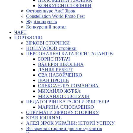
ПОЛОЖЕННЯ І ЗАЯВКА
КОНКУРСНІ СТОРІНКИ
Фотоконкурс Алеї Зірок
Constellation World Photo Fest
Журі конкурсів
Конкурсний портал
ЧАРТ
ПОРТФОЛІО
ЗІРКОВІ СТОРІНКИ
HOLLYWOOD-сторінки
ПЕРСОНАЛЬНІ КАТАЛОГИ ТАЛАНТІВ
БОРИС ПУГАЧ
ВАЛЕРІЯ ШКОЛЬНА
ДАНІІЛ РЕБЕРТ
ЄВА НАБОЙЧЕНКО
ІВАН ПРОЦІВ
ОЛЕКСАНДРА РОМАНОВА
МИХАЙЛО ЖУРБА
МИХАЙЛО СЛЄПУХІН
ПЕДАГОГІЧНІ КАТАЛОГИ ВЧИТЕЛІВ
МАРИНА СЛЮСАРЕНКО
ОТРИМАТИ ЗІРКОВУ СТОРІНКУ
STAR JOURNAL
АЛЕЯ ЗІРОК УКРАЇНИ: ІСТОРІЇ УСПІХУ
Всі зіркові сторінки для конкурсантів