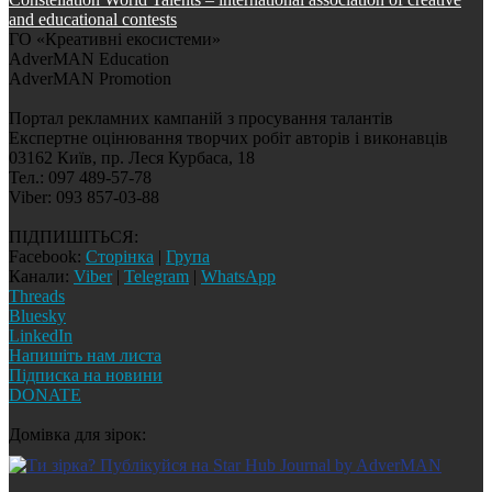
and educational contests
ГО «Креативні екосистеми»
AdverMAN Education
AdverMAN Promotion
Портал рекламних кампаній з просування талантів
Експертне оцінювання творчих робіт авторів і виконавців
03162 Київ, пр. Леся Курбаса, 18
Тел.: 097 489-57-78
Viber: 093 857-03-88
ПІДПИШІТЬСЯ:
Facebook:
Сторінка
|
Група
Канали:
Viber
|
Telegram
|
WhatsApp
Threads
Bluesky
LinkedIn
Напишіть нам листа
Підписка на новини
DONATE
Домівка для зірок: