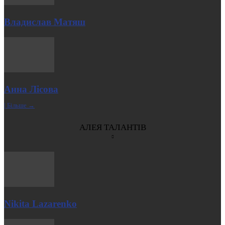
Владислав Матяш
Анна Лісова
| Більше →
АЛЕЯ ТАЛАНТІВ
Nikita Lazarenko