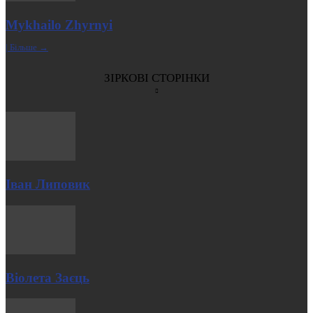
Mykhailo Zhyrnyi
| Більше →
ЗІРКОВІ СТОРІНКИ
Іван Липовик
Віолета Заєць