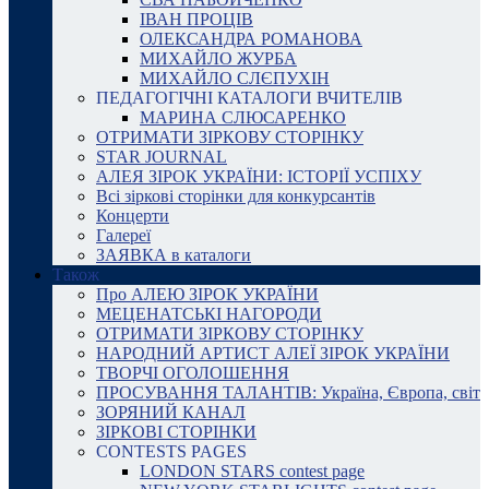
ІВАН ПРОЦІВ
ОЛЕКСАНДРА РОМАНОВА
МИХАЙЛО ЖУРБА
МИХАЙЛО СЛЄПУХІН
ПЕДАГОГІЧНІ КАТАЛОГИ ВЧИТЕЛІВ
МАРИНА СЛЮСАРЕНКО
ОТРИМАТИ ЗІРКОВУ СТОРІНКУ
STAR JOURNAL
АЛЕЯ ЗІРОК УКРАЇНИ: ІСТОРІЇ УСПІХУ
Всі зіркові сторінки для конкурсантів
Концерти
Галереї
ЗАЯВКА в каталоги
Також
Про АЛЕЮ ЗІРОК УКРАЇНИ
МЕЦЕНАТСЬКІ НАГОРОДИ
ОТРИМАТИ ЗІРКОВУ СТОРІНКУ
НАРОДНИЙ АРТИСТ АЛЕЇ ЗІРОК УКРАЇНИ
ТВОРЧІ ОГОЛОШЕННЯ
ПРОСУВАННЯ ТАЛАНТІВ: Україна, Європа, світ
ЗОРЯНИЙ КАНАЛ
ЗІРКОВІ СТОРІНКИ
CONTESTS PAGES
LONDON STARS contest page