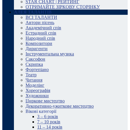
STAR CHART | РЕЙТИНГ
ОТРИМАЙТЕ ЗІРКОВУ СТОРІНКУ
АЛЕЯ ТАЛАНТІВ
ВСІ ТАЛАНТИ
Автори пісень
Академічний спів
Естрадний спів
Народний спів
Композитори
Диригенти
Інструментальна музика
Саксофон
Скрипка
Фортепіано
Театр
Читання
Моделінг
Хореографія
Художники
Циркове мистецтво
Декоративно-ужиткове мистецтво
Вікові категорії
3 – 6 років
7 – 10 років
11 – 14 років