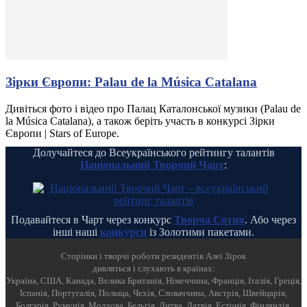
Зірки Європи: Palau de la Música Catalana
Дивіться фото і відео про Палац Каталонської музики (Palau de
la Música Catalana), а також беріть участь в конкурсі Зірки
Європи | Stars of Europe.
Долучайтеся до Всеукраїнського рейтингу талантів
Національний Творчий Чарт
:
Подавайтеся в Чарт через конкурс
Творча Сотня
. Або через
інші наші
конкурси
із Золотими пакетами.
Cторінки і творчі роботи резидентів Алеї Зірок
дивляться і слухають в країнах:
Україна, США, Канада, Велика Британія, Німеччина, Франція, Італія, Греція,
Іспанія, Португалія, Польща, Чехія, Словаччина, Австрія, Швейцарія,
Болгарія, Румунія, Молдова, Бельгія, Литва, Латвія, Естонія, Фінляндія,