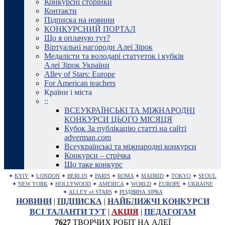
Конкурсні сторінки
Контакти
Підписка на новини
КОНКУРСНИЙ ПОРТАЛ
Що я оплачую тут?
Віртуальні нагороди Алеї Зірок
Медалісти та володарі статуеток і кубків
Алеї Зірок України
Alley of Stars: Europe
For American teachers
Країни і міста
::
ВСЕУКРАЇНСЬКІ ТА МІЖНАРОДНІ
КОНКУРСИ ЦЬОГО МІСЯЦЯ
Кубок За публікацію статті на сайті
adverman.com
Всеукраїнські та міжнародні конкурси
Конкурси – стрічка
Що таке конкурс
✦
KYIV
✦
LONDON
✦
BERLIN
✦
PARIS
✦
ROMA
✦
MADRID
✦
TOKYO
✦
SEOUL
✦
NEW YORK
✦
HOLLYWOOD
✦
AMERICA
✦
WORLD
✦
EUROPE
✦
UKRAINE
✦
ALLEY of STARS
✦
РІЗДВЯНА ЗІРКА
НОВИНИ
|
ПІДПИСКА
|
НАЙБЛИЖЧІ КОНКУРСИ
ВСІ ТАЛАНТИ ТУТ
|
АКЦІЯ
|
ПЕДАГОГАМ
7627
ТВОРЧИХ РОБІТ НА АЛЕЇ