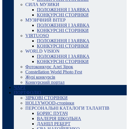
СИЛА МУЗИКИ
ПОЛОЖЕННЯ І ЗАЯВКА
КОНКУРСНІ СТОРІНКИ
МУЗИЧНИЙ ВІТЕР
ПОЛОЖЕННЯ І ЗАЯВКА
КОНКУРСНІ СТОРІНКИ
VIRTUOSO
ПОЛОЖЕННЯ І ЗАЯВКА
КОНКУРСНІ СТОРІНКИ
WORLD VISION
ПОЛОЖЕННЯ І ЗАЯВКА
КОНКУРСНІ СТОРІНКИ
Фотоконкурс Алеї Зірок
Constellation World Photo Fest
Журі конкурсів
Конкурсний портал
ЧАРТ
ПОРТФОЛІО
ЗІРКОВІ СТОРІНКИ
HOLLYWOOD-сторінки
ПЕРСОНАЛЬНІ КАТАЛОГИ ТАЛАНТІВ
БОРИС ПУГАЧ
ВАЛЕРІЯ ШКОЛЬНА
ДАНІІЛ РЕБЕРТ
ЄВА НАБОЙЧЕНКО