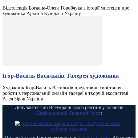
Відеолекція Богдана-Олега Горобчука з історії мистецтв про
художника Архипа Куїнджі і Україну.
Ігор-Василь Васильків. Галерея художника
Художник Ігор-Василь Васильків представив свої творчі
роботи в персональній онлайн-галереї в творчій екосистемі
Алея Зірок України.
Долучайтеся до Всеукраїнського рейтингу талантів
Національний Творчий Чарт
:
Подавайтеся в Чарт через конкурс
Творча Сотня
. Або через