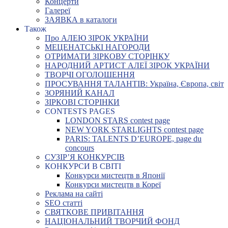
Концерти
Галереї
ЗАЯВКА в каталоги
Також
Про АЛЕЮ ЗІРОК УКРАЇНИ
МЕЦЕНАТСЬКІ НАГОРОДИ
ОТРИМАТИ ЗІРКОВУ СТОРІНКУ
НАРОДНИЙ АРТИСТ АЛЕЇ ЗІРОК УКРАЇНИ
ТВОРЧІ ОГОЛОШЕННЯ
ПРОСУВАННЯ ТАЛАНТІВ: Україна, Європа, світ
ЗОРЯНИЙ КАНАЛ
ЗІРКОВІ СТОРІНКИ
CONTESTS PAGES
LONDON STARS contest page
NEW YORK STARLIGHTS contest page
PARIS: TALENTS D’EUROPE, page du
concours
СУЗІР’Я КОНКУРСІВ
КОНКУРСИ В СВІТІ
Конкурси мистецтв в Японії
Конкурси мистецтв в Кореї
Реклама на сайті
SEO статті
СВЯТКОВЕ ПРИВІТАННЯ
НАЦІОНАЛЬНИЙ ТВОРЧИЙ ФОНД