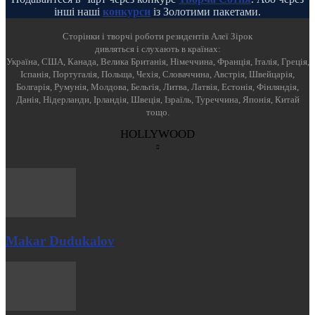
інші наші
конкурси
із Золотими пакетами.
Cторінки і творчі роботи резидентів Алеї Зірок
дивляться і слухають в країнах:
Україна, США, Канада, Велика Британія, Німеччина, Франція, Італія, Греція,
Іспанія, Португалія, Польща, Чехія, Словаччина, Австрія, Швейцарія,
Болгарія, Румунія, Молдова, Бельгія, Литва, Латвія, Естонія, Фінляндія,
Данія, Нідерланди, Ірландія, Швеція, Ізраїль, Туреччина, Японія, Китай
тощо.
HOLLYWOOD
Makar Dudukalov