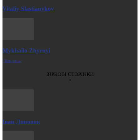
Vitaliy Slastianykov
Mykhailo Zhyrnyi
| Більше →
ЗІРКОВІ СТОРІНКИ
Іван Липовик