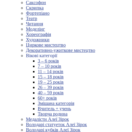
Саксофон
Скрипка
Фортепіано
Театр
Читання
Моделінг
Хореографія
Художники
Циркове мистецтво
Декоративно-ужиткове мистецтво
Вікові категорії
3 – 6 років
7 – 10 років
11 – 14 років
15 – 18 років
19 – 25 років
26 – 39 років
40 – 59 років
60+ років
Змішана категорія
Вчитель + учень
Творча родина
Медалісти Алеї Зірок
Володарі статуеток Алеї Зірок
Володарі кубків Алеї Зірок