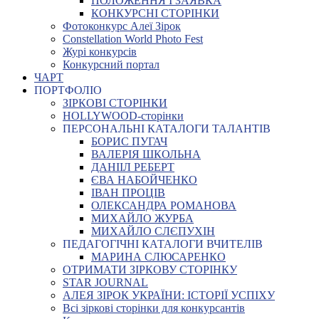
ПОЛОЖЕННЯ І ЗАЯВКА
КОНКУРСНІ СТОРІНКИ
Фотоконкурс Алеї Зірок
Constellation World Photo Fest
Журі конкурсів
Конкурсний портал
ЧАРТ
ПОРТФОЛІО
ЗІРКОВІ СТОРІНКИ
HOLLYWOOD-сторінки
ПЕРСОНАЛЬНІ КАТАЛОГИ ТАЛАНТІВ
БОРИС ПУГАЧ
ВАЛЕРІЯ ШКОЛЬНА
ДАНІІЛ РЕБЕРТ
ЄВА НАБОЙЧЕНКО
ІВАН ПРОЦІВ
ОЛЕКСАНДРА РОМАНОВА
МИХАЙЛО ЖУРБА
МИХАЙЛО СЛЄПУХІН
ПЕДАГОГІЧНІ КАТАЛОГИ ВЧИТЕЛІВ
МАРИНА СЛЮСАРЕНКО
ОТРИМАТИ ЗІРКОВУ СТОРІНКУ
STAR JOURNAL
АЛЕЯ ЗІРОК УКРАЇНИ: ІСТОРІЇ УСПІХУ
Всі зіркові сторінки для конкурсантів