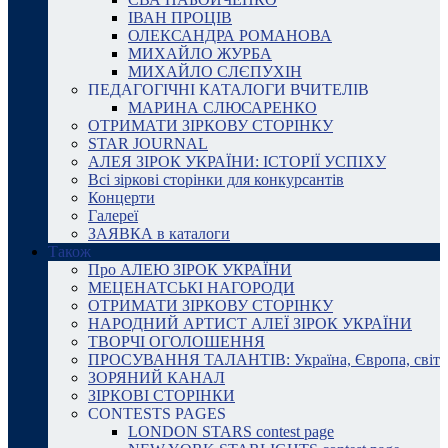
ІВАН ПРОЦІВ
ОЛЕКСАНДРА РОМАНОВА
МИХАЙЛО ЖУРБА
МИХАЙЛО СЛЄПУХІН
ПЕДАГОГІЧНІ КАТАЛОГИ ВЧИТЕЛІВ
МАРИНА СЛЮСАРЕНКО
ОТРИМАТИ ЗІРКОВУ СТОРІНКУ
STAR JOURNAL
АЛЕЯ ЗІРОК УКРАЇНИ: ІСТОРІЇ УСПІХУ
Всі зіркові сторінки для конкурсантів
Концерти
Галереї
ЗАЯВКА в каталоги
Також
Про АЛЕЮ ЗІРОК УКРАЇНИ
МЕЦЕНАТСЬКІ НАГОРОДИ
ОТРИМАТИ ЗІРКОВУ СТОРІНКУ
НАРОДНИЙ АРТИСТ АЛЕЇ ЗІРОК УКРАЇНИ
ТВОРЧІ ОГОЛОШЕННЯ
ПРОСУВАННЯ ТАЛАНТІВ: Україна, Європа, світ
ЗОРЯНИЙ КАНАЛ
ЗІРКОВІ СТОРІНКИ
CONTESTS PAGES
LONDON STARS contest page