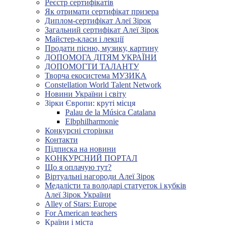
Реєстр сертифікатів
Як отримати сертифікат призера
Диплом-сертифікат Алеї Зірок
Загальний сертифікат Алеї Зірок
Майстер-класи і лекції
Продати пісню, музику, картину
ДОПОМОГА ДІТЯМ УКРАЇНИ
ДОПОМОГТИ ТАЛАНТУ
Творча екосистема МУЗИКА
Constellation World Talent Network
Новини України і світу
Зірки Європи: круті місця
Palau de la Música Catalana
Elbphilharmonie
Конкурсні сторінки
Контакти
Підписка на новини
КОНКУРСНИЙ ПОРТАЛ
Що я оплачую тут?
Віртуальні нагороди Алеї Зірок
Медалісти та володарі статуеток і кубків
Алеї Зірок України
Alley of Stars: Europe
For American teachers
Країни і міста