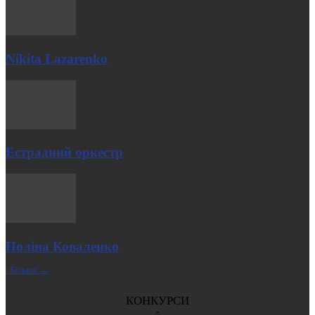
Nikita Lazarenko
Естрадний оркестр
Поліна Коваленко
| Більше →
КОНКУРСИ