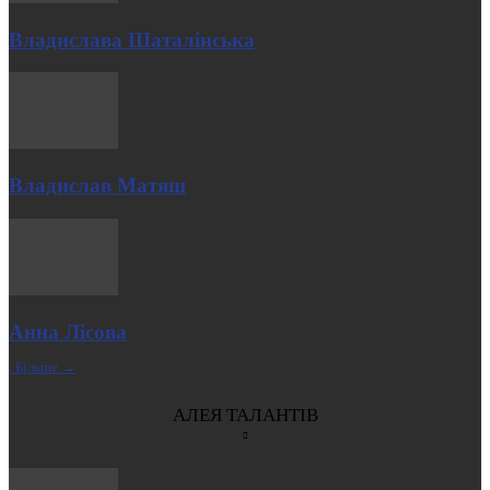
Владислава Шаталінська
Владислав Матяш
Анна Лісова
| Більше →
АЛЕЯ ТАЛАНТІВ