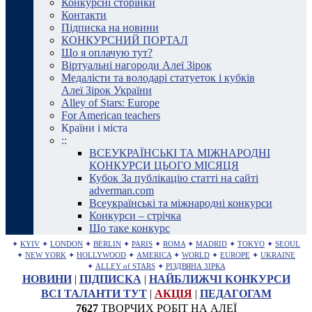
Конкурсні сторінки
Контакти
Підписка на новини
КОНКУРСНИЙ ПОРТАЛ
Що я оплачую тут?
Віртуальні нагороди Алеї Зірок
Медалісти та володарі статуеток і кубків
Алеї Зірок України
Alley of Stars: Europe
For American teachers
Країни і міста
::
ВСЕУКРАЇНСЬКІ ТА МІЖНАРОДНІ
КОНКУРСИ ЦЬОГО МІСЯЦЯ
Кубок За публікацію статті на сайті
adverman.com
Всеукраїнські та міжнародні конкурси
Конкурси – стрічка
Що таке конкурс
✦
KYIV
✦
LONDON
✦
BERLIN
✦
PARIS
✦
ROMA
✦
MADRID
✦
TOKYO
✦
SEOUL
✦
NEW YORK
✦
HOLLYWOOD
✦
AMERICA
✦
WORLD
✦
EUROPE
✦
UKRAINE
✦
ALLEY of STARS
✦
РІЗДВЯНА ЗІРКА
НОВИНИ
|
ПІДПИСКА
|
НАЙБЛИЖЧІ КОНКУРСИ
ВСІ ТАЛАНТИ ТУТ
|
АКЦІЯ
|
ПЕДАГОГАМ
7627
ТВОРЧИХ РОБІТ НА АЛЕЇ