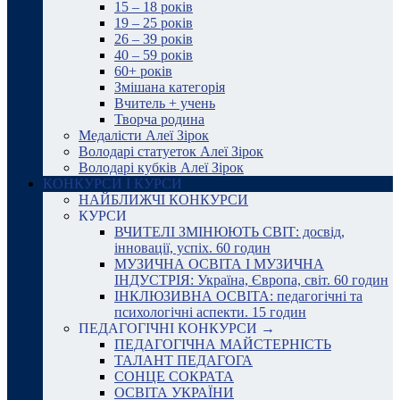
15 – 18 років
19 – 25 років
26 – 39 років
40 – 59 років
60+ років
Змішана категорія
Вчитель + учень
Творча родина
Медалісти Алеї Зірок
Володарі статуеток Алеї Зірок
Володарі кубків Алеї Зірок
КОНКУРСИ І КУРСИ
НАЙБЛИЖЧІ КОНКУРСИ
КУРСИ
ВЧИТЕЛІ ЗМІНЮЮТЬ СВІТ: досвід,
інновації, успіх. 60 годин
МУЗИЧНА ОСВІТА І МУЗИЧНА
ІНДУСТРІЯ: Україна, Європа, світ. 60 годин
ІНКЛЮЗИВНА ОСВІТА: педагогічні та
психологічні аспекти. 15 годин
ПЕДАГОГІЧНІ КОНКУРСИ →
ПЕДАГОГІЧНА МАЙСТЕРНІСТЬ
ТАЛАНТ ПЕДАГОГА
СОНЦЕ СОКРАТА
ОСВІТА УКРАЇНИ