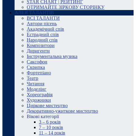
STAR CHART | РЕЙТИНГ
ОТРИМАЙТЕ ЗІРКОВУ СТОРІНКУ
АЛЕЯ ТАЛАНТІВ
ВСІ ТАЛАНТИ
Автори пісень
Академічний спів
Естрадний спів
Народний спів
Композитори
Диригенти
Інструментальна музика
Саксофон
Скрипка
Фортепіано
Театр
Читання
Моделінг
Хореографія
Художники
Циркове мистецтво
Декоративно-ужиткове мистецтво
Вікові категорії
3 – 6 років
7 – 10 років
11 – 14 років