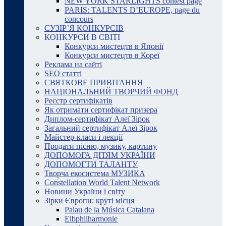
NEW YORK STARLIGHTS contest page
PARIS: TALENTS D’EUROPE, page du
concours
СУЗІР’Я КОНКУРСІВ
КОНКУРСИ В СВІТІ
Конкурси мистецтв в Японії
Конкурси мистецтв в Кореї
Реклама на сайті
SEO статті
СВЯТКОВЕ ПРИВІТАННЯ
НАЦІОНАЛЬНИЙ ТВОРЧИЙ ФОНД
Реєстр сертифікатів
Як отримати сертифікат призера
Диплом-сертифікат Алеї Зірок
Загальний сертифікат Алеї Зірок
Майстер-класи і лекції
Продати пісню, музику, картину
ДОПОМОГА ДІТЯМ УКРАЇНИ
ДОПОМОГТИ ТАЛАНТУ
Творча екосистема МУЗИКА
Constellation World Talent Network
Новини України і світу
Зірки Європи: круті місця
Palau de la Música Catalana
Elbphilharmonie