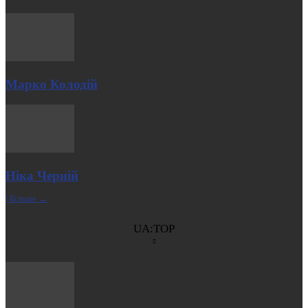
Марко Колодій
Ніка Черній
| Більше →
UA:TOP