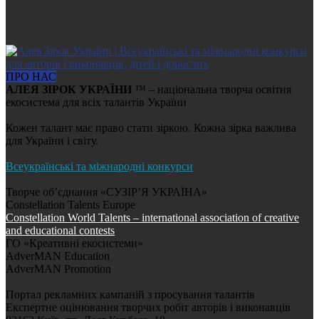
ПРО НАС
АЛЕЯ ЗІРОК УКРАЇНИ
™ – національна творча освітня
екосистема для всіх талантів України
Кожен талант має право стати зіркою. Кожна зірка важлива
для України і світу.
Всеукраїнські та міжнародні конкурси
Творче об’єднання «СУЗІР’Я УКРАЇНА»
Constellation Talents Europe
Constellation World Talents – international association of creative
and educational contests
ГО «Креативні екосистеми»
AdverMAN Education
AdverMAN Promotion
Портал рекламних кампаній з просування талантів
Експертне оцінювання творчих робіт авторів і виконавців