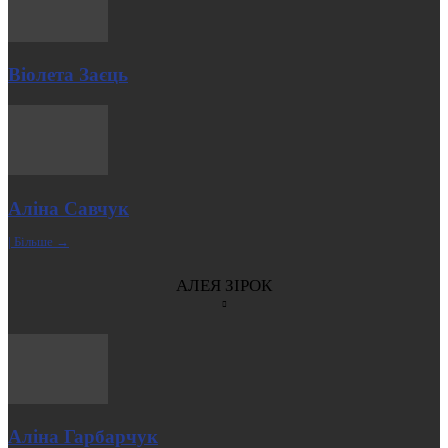
Віолета Заєць
Аліна Савчук
| Більше →
АЛЕЯ ЗІРОК
Аліна Гарбарчук