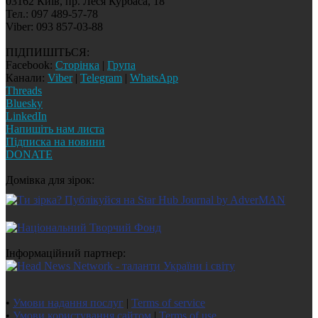
03162 Київ, пр. Леся Курбаса, 18
Тел.: 097 489-57-78
Viber: 093 857-03-88
ПІДПИШІТЬСЯ:
Facebook:
Сторінка
|
Група
Канали:
Viber
|
Telegram
|
WhatsApp
Threads
Bluesky
LinkedIn
Напишіть нам листа
Підписка на новини
DONATE
Домівка для зірок:
Інформаційний партнер:
•
Умови надання послуг
|
Terms of service
•
Умови користування сайтом
|
Terms of use