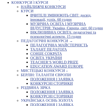
КОНКУРСИ І КУРСИ
НАЙБЛИЖЧІ КОНКУРСИ
КУРСИ
ВЧИТЕЛІ ЗМІНЮЮТЬ СВІТ: досвід,
інновації, успіх. 60 годин
МУЗИЧНА ОСВІТА І МУЗИЧНА
ІНДУСТРІЯ: Україна, Європа, світ. 60 годин
ІНКЛЮЗИВНА ОСВІТА: педагогічні та
психологічні аспекти. 15 годин
ПЕДАГОГІЧНІ КОНКУРСИ →
ПЕДАГОГІЧНА МАЙСТЕРНІСТЬ
ТАЛАНТ ПЕДАГОГА
СОНЦЕ СОКРАТА
ОСВІТА УКРАЇНИ
TEACHER’S WORLD PRIZE
EDUCATION AWARD EUROPE
МИСТЕЦЬКІ КОНКУРСИ ↓
БЕРЛІН: ТАЛАНТИ ЄВРОПИ
ПОЛОЖЕННЯ І ЗАЯВКА
КОНКУРСНІ СТОРІНКИ
РІЗДВЯНА ЗІРКА
ПОЛОЖЕННЯ І ЗАЯВКА
КОНКУРСНІ СТОРІНКИ
УКРАЇНСЬКА ОСІНЬ ЗОЛОТА
ПОЛОЖЕННЯ І ЗАЯВКА