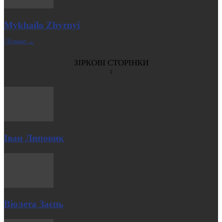
Mykhailo Zhyrnyi
| Більше →
ЗІРКОВІ СТОРІНКИ
Іван Липовик
Віолета Заєць