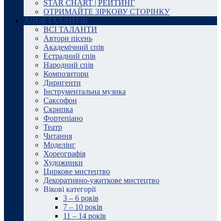
STAR CHART | РЕЙТИНГ
ОТРИМАЙТЕ ЗІРКОВУ СТОРІНКУ
АЛЕЯ ТАЛАНТІВ
ВСІ ТАЛАНТИ
Автори пісень
Академічний спів
Естрадний спів
Народний спів
Композитори
Диригенти
Інструментальна музика
Саксофон
Скрипка
Фортепіано
Театр
Читання
Моделінг
Хореографія
Художники
Циркове мистецтво
Декоративно-ужиткове мистецтво
Вікові категорії
3 – 6 років
7 – 10 років
11 – 14 років