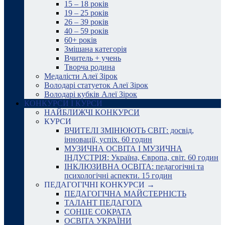
15 – 18 років
19 – 25 років
26 – 39 років
40 – 59 років
60+ років
Змішана категорія
Вчитель + учень
Творча родина
Медалісти Алеї Зірок
Володарі статуеток Алеї Зірок
Володарі кубків Алеї Зірок
КОНКУРСИ І КУРСИ
НАЙБЛИЖЧІ КОНКУРСИ
КУРСИ
ВЧИТЕЛІ ЗМІНЮЮТЬ СВІТ: досвід,
інновації, успіх. 60 годин
МУЗИЧНА ОСВІТА І МУЗИЧНА
ІНДУСТРІЯ: Україна, Європа, світ. 60 годин
ІНКЛЮЗИВНА ОСВІТА: педагогічні та
психологічні аспекти. 15 годин
ПЕДАГОГІЧНІ КОНКУРСИ →
ПЕДАГОГІЧНА МАЙСТЕРНІСТЬ
ТАЛАНТ ПЕДАГОГА
СОНЦЕ СОКРАТА
ОСВІТА УКРАЇНИ