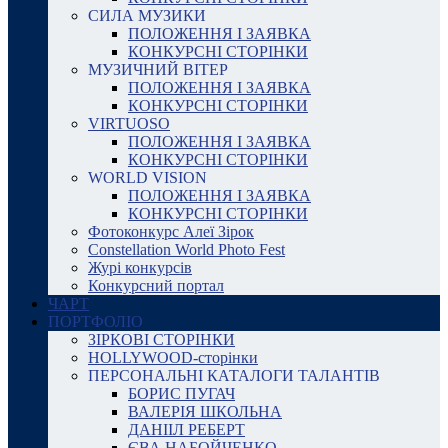
СИЛА МУЗИКИ
ПОЛОЖЕННЯ І ЗАЯВКА
КОНКУРСНІ СТОРІНКИ
МУЗИЧНИЙ ВІТЕР
ПОЛОЖЕННЯ І ЗАЯВКА
КОНКУРСНІ СТОРІНКИ
VIRTUOSO
ПОЛОЖЕННЯ І ЗАЯВКА
КОНКУРСНІ СТОРІНКИ
WORLD VISION
ПОЛОЖЕННЯ І ЗАЯВКА
КОНКУРСНІ СТОРІНКИ
Фотоконкурс Алеї Зірок
Constellation World Photo Fest
Журі конкурсів
Конкурсний портал
ЧАРТ
ПОРТФОЛІО
ЗІРКОВІ СТОРІНКИ
HOLLYWOOD-сторінки
ПЕРСОНАЛЬНІ КАТАЛОГИ ТАЛАНТІВ
БОРИС ПУГАЧ
ВАЛЕРІЯ ШКОЛЬНА
ДАНІІЛ РЕБЕРТ
ЄВА НАБОЙЧЕНКО