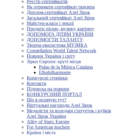
Реєстр сертифікатів
Як отримати сертифікат призера
Диплом-сертифікат Алеї Зірок
Загальний сертифікат Алеї Зірок
Майстер-класи і лекції
Продати пісню, музику, картину
ДОПОМОГА ДІТЯМ УКРАЇНИ
ДОПОМОГТИ ТАЛАНТУ
Творча екосистема МУЗИКА
Constellation World Talent Network
Новини України і світу
Зірки Європи: круті місця
Palau de la Música Catalana
Elbphilharmonie
Конкурсні сторінки
Контакти
Підписка на новини
КОНКУРСНИЙ ПОРТАЛ
Що я оплачую тут?
Віртуальні нагороди Алеї Зірок
Медалісти та володарі статуеток і кубків
Алеї Зірок України
Alley of Stars: Europe
For American teachers
Країни і міста