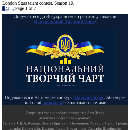
London Stars talent contest. Season 19.
1
2
3
...
7
Page 1 of 7
Долучайтеся до Всеукраїнського рейтингу талантів
Національний Творчий Чарт
:
Подавайтеся в Чарт через конкурс
Творча Сотня
. Або через
інші наші
конкурси
із Золотими пакетами.
Cторінки і творчі роботи резидентів Алеї Зірок
дивляться і слухають в країнах:
Україна, США, Канада, Велика Британія, Німеччина, Франція, Італія, Греція,
Іспанія, Португалія, Польща, Чехія, Словаччина, Австрія, Швейцарія,