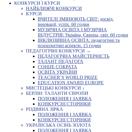
КОНКУРСИ І КУРСИ
НАЙБЛИЖЧІ КОНКУРСИ
КУРСИ
ВЧИТЕЛІ ЗМІНЮЮТЬ СВІТ: досвід,
інновації, успіх. 60 годин
МУЗИЧНА ОСВІТА І МУЗИЧНА
ІНДУСТРІЯ: Україна, Європа, світ. 60 годин
ІНКЛЮЗИВНА ОСВІТА: педагогічні та
психологічні аспекти. 15 годин
ПЕДАГОГІЧНІ КОНКУРСИ →
ПЕДАГОГІЧНА МАЙСТЕРНІСТЬ
ТАЛАНТ ПЕДАГОГА
СОНЦЕ СОКРАТА
ОСВІТА УКРАЇНИ
TEACHER’S WORLD PRIZE
EDUCATION AWARD EUROPE
МИСТЕЦЬКІ КОНКУРСИ ↓
БЕРЛІН: ТАЛАНТИ ЄВРОПИ
ПОЛОЖЕННЯ І ЗАЯВКА
КОНКУРСНІ СТОРІНКИ
РІЗДВЯНА ЗІРКА
ПОЛОЖЕННЯ І ЗАЯВКА
КОНКУРСНІ СТОРІНКИ
УКРАЇНСЬКА ОСІНЬ ЗОЛОТА
ПОЛОЖЕННЯ І ЗАЯВКА