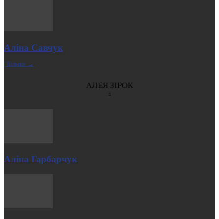
Аліна Савчук
| Більше →
АЛЕЯ ЗІРОК
Аліна Гарбарчук