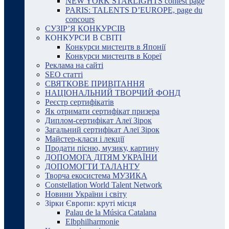
NEW YORK STARLIGHTS contest page
PARIS: TALENTS D’EUROPE, page du
concours
СУЗІР’Я КОНКУРСІВ
КОНКУРСИ В СВІТІ
Конкурси мистецтв в Японії
Конкурси мистецтв в Кореї
Реклама на сайті
SEO статті
СВЯТКОВЕ ПРИВІТАННЯ
НАЦІОНАЛЬНИЙ ТВОРЧИЙ ФОНД
Реєстр сертифікатів
Як отримати сертифікат призера
Диплом-сертифікат Алеї Зірок
Загальний сертифікат Алеї Зірок
Майстер-класи і лекції
Продати пісню, музику, картину
ДОПОМОГА ДІТЯМ УКРАЇНИ
ДОПОМОГТИ ТАЛАНТУ
Творча екосистема МУЗИКА
Constellation World Talent Network
Новини України і світу
Зірки Європи: круті місця
Palau de la Música Catalana
Elbphilharmonie