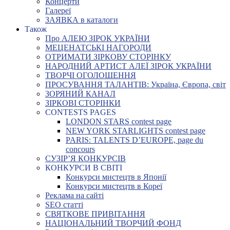
Концерти
Галереї
ЗАЯВКА в каталоги
Також
Про АЛЕЮ ЗІРОК УКРАЇНИ
МЕЦЕНАТСЬКІ НАГОРОДИ
ОТРИМАТИ ЗІРКОВУ СТОРІНКУ
НАРОДНИЙ АРТИСТ АЛЕЇ ЗІРОК УКРАЇНИ
ТВОРЧІ ОГОЛОШЕННЯ
ПРОСУВАННЯ ТАЛАНТІВ: Україна, Європа, світ
ЗОРЯНИЙ КАНАЛ
ЗІРКОВІ СТОРІНКИ
CONTESTS PAGES
LONDON STARS contest page
NEW YORK STARLIGHTS contest page
PARIS: TALENTS D’EUROPE, page du
concours
СУЗІР’Я КОНКУРСІВ
КОНКУРСИ В СВІТІ
Конкурси мистецтв в Японії
Конкурси мистецтв в Кореї
Реклама на сайті
SEO статті
СВЯТКОВЕ ПРИВІТАННЯ
НАЦІОНАЛЬНИЙ ТВОРЧИЙ ФОНД