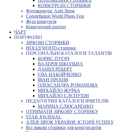
ПОЛОЖЕННЯ І ЗАЯВКА
КОНКУРСНІ СТОРІНКИ
Фотоконкурс Алеї Зірок
Constellation World Photo Fest
Журі конкурсів
Конкурсний портал
ЧАРТ
ПОРТФОЛІО
ЗІРКОВІ СТОРІНКИ
HOLLYWOOD-сторінки
ПЕРСОНАЛЬНІ КАТАЛОГИ ТАЛАНТІВ
БОРИС ПУГАЧ
ВАЛЕРІЯ ШКОЛЬНА
ДАНІІЛ РЕБЕРТ
ЄВА НАБОЙЧЕНКО
ІВАН ПРОЦІВ
ОЛЕКСАНДРА РОМАНОВА
МИХАЙЛО ЖУРБА
МИХАЙЛО СЛЄПУХІН
ПЕДАГОГІЧНІ КАТАЛОГИ ВЧИТЕЛІВ
МАРИНА СЛЮСАРЕНКО
ОТРИМАТИ ЗІРКОВУ СТОРІНКУ
STAR JOURNAL
АЛЕЯ ЗІРОК УКРАЇНИ: ІСТОРІЇ УСПІХУ
Всі зіркові сторінки для конкурсантів