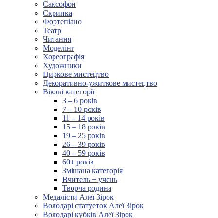
Саксофон
Скрипка
Фортепіано
Театр
Читання
Моделінг
Хореографія
Художники
Циркове мистецтво
Декоративно-ужиткове мистецтво
Вікові категорії
3 – 6 років
7 – 10 років
11 – 14 років
15 – 18 років
19 – 25 років
26 – 39 років
40 – 59 років
60+ років
Змішана категорія
Вчитель + учень
Творча родина
Медалісти Алеї Зірок
Володарі статуеток Алеї Зірок
Володарі кубків Алеї Зірок