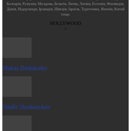
Болгарія, Румунія, Молдова, Бельгія, Литва, Латвія, Естонія, Фінляндія,
Данія, Нідерланди, Ірландія, Швеція, Ізраїль, Туреччина, Японія, Китай
тощо.
HOLLYWOOD
Makar Dudukalov
Vitaliy Slastianykov