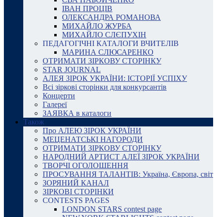
ІВАН ПРОЦІВ
ОЛЕКСАНДРА РОМАНОВА
МИХАЙЛО ЖУРБА
МИХАЙЛО СЛЄПУХІН
ПЕДАГОГІЧНІ КАТАЛОГИ ВЧИТЕЛІВ
МАРИНА СЛЮСАРЕНКО
ОТРИМАТИ ЗІРКОВУ СТОРІНКУ
STAR JOURNAL
АЛЕЯ ЗІРОК УКРАЇНИ: ІСТОРІЇ УСПІХУ
Всі зіркові сторінки для конкурсантів
Концерти
Галереї
ЗАЯВКА в каталоги
Також
Про АЛЕЮ ЗІРОК УКРАЇНИ
МЕЦЕНАТСЬКІ НАГОРОДИ
ОТРИМАТИ ЗІРКОВУ СТОРІНКУ
НАРОДНИЙ АРТИСТ АЛЕЇ ЗІРОК УКРАЇНИ
ТВОРЧІ ОГОЛОШЕННЯ
ПРОСУВАННЯ ТАЛАНТІВ: Україна, Європа, світ
ЗОРЯНИЙ КАНАЛ
ЗІРКОВІ СТОРІНКИ
CONTESTS PAGES
LONDON STARS contest page