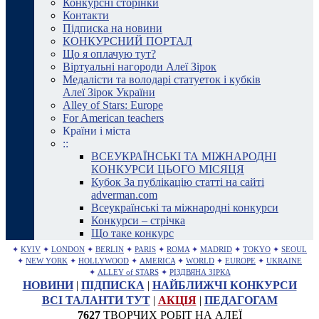
Конкурсні сторінки
Контакти
Підписка на новини
КОНКУРСНИЙ ПОРТАЛ
Що я оплачую тут?
Віртуальні нагороди Алеї Зірок
Медалісти та володарі статуеток і кубків
Алеї Зірок України
Alley of Stars: Europe
For American teachers
Країни і міста
::
ВСЕУКРАЇНСЬКІ ТА МІЖНАРОДНІ
КОНКУРСИ ЦЬОГО МІСЯЦЯ
Кубок За публікацію статті на сайті
adverman.com
Всеукраїнські та міжнародні конкурси
Конкурси – стрічка
Що таке конкурс
✦
KYIV
✦
LONDON
✦
BERLIN
✦
PARIS
✦
ROMA
✦
MADRID
✦
TOKYO
✦
SEOUL
✦
NEW YORK
✦
HOLLYWOOD
✦
AMERICA
✦
WORLD
✦
EUROPE
✦
UKRAINE
✦
ALLEY of STARS
✦
РІЗДВЯНА ЗІРКА
НОВИНИ
|
ПІДПИСКА
|
НАЙБЛИЖЧІ КОНКУРСИ
ВСІ ТАЛАНТИ ТУТ
|
АКЦІЯ
|
ПЕДАГОГАМ
7627
ТВОРЧИХ РОБІТ НА АЛЕЇ