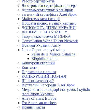
Реєстр сертифікатів
Як отримати сертифікат призера
Диплом-сертифікат Алеї Зірок
Загальний сертифікат Алеї Зірок
Майстер-класи і лекції
Продати пісню, музику, картину
ДОПОМОГА ДІТЯМ УКРАЇНИ
ДОПОМОГТИ ТАЛАНТУ
Творча екосистема МУЗИКА
Constellation World Talent Network
Новини України і світу
Зірки Європи: круті місця
Palau de la Música Catalana
Elbphilharmonie
Конкурсні сторінки
Контакти
Підписка на новини
КОНКУРСНИЙ ПОРТАЛ
Що я оплачую тут?
Віртуальні нагороди Алеї Зірок
Медалісти та володарі статуеток і кубків
Алеї Зірок України
Alley of Stars: Europe
For American teachers
Країни і міста