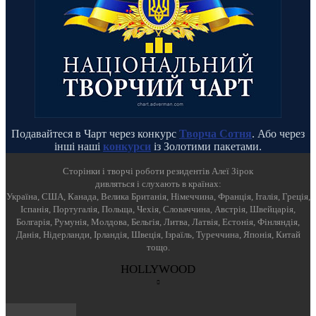
Подавайтеся в Чарт через конкурс
Творча Сотня
. Або через
інші наші
конкурси
із Золотими пакетами.
Cторінки і творчі роботи резидентів Алеї Зірок
дивляться і слухають в країнах:
Україна, США, Канада, Велика Британія, Німеччина, Франція, Італія, Греція,
Іспанія, Португалія, Польща, Чехія, Словаччина, Австрія, Швейцарія,
Болгарія, Румунія, Молдова, Бельгія, Литва, Латвія, Естонія, Фінляндія,
Данія, Нідерланди, Ірландія, Швеція, Ізраїль, Туреччина, Японія, Китай
тощо.
HOLLYWOOD