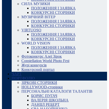
СИЛА МУЗИКИ
ПОЛОЖЕННЯ І ЗАЯВКА
КОНКУРСНІ СТОРІНКИ
МУЗИЧНИЙ ВІТЕР
ПОЛОЖЕННЯ І ЗАЯВКА
КОНКУРСНІ СТОРІНКИ
VIRTUOSO
ПОЛОЖЕННЯ І ЗАЯВКА
КОНКУРСНІ СТОРІНКИ
WORLD VISION
ПОЛОЖЕННЯ І ЗАЯВКА
КОНКУРСНІ СТОРІНКИ
Фотоконкурс Алеї Зірок
Constellation World Photo Fest
Журі конкурсів
Конкурсний портал
ЧАРТ
ПОРТФОЛІО
ЗІРКОВІ СТОРІНКИ
HOLLYWOOD-сторінки
ПЕРСОНАЛЬНІ КАТАЛОГИ ТАЛАНТІВ
БОРИС ПУГАЧ
ВАЛЕРІЯ ШКОЛЬНА
ДАНІІЛ РЕБЕРТ
ЄВА НАБОЙЧЕНКО