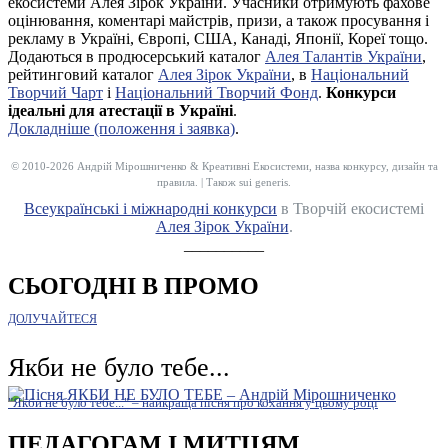
екосистеми Алея Зірок України. Учасники отримують фахове
оцінювання, коментарі майстрів, призи, а також просування і
рекламу в Україні, Європі, США, Канаді, Японії, Кореї тощо.
Додаються в продюсерський каталог
Алея Талантів України
,
рейтинговий каталог
Алея Зірок України
, в
Національний
Творчий Чарт
і
Національний Творчий Фонд
.
Конкурси
ідеальні для атестації в Україні
.
Докладніше (положення і заявка)
.
© 2010-2026 Андрій Мірошниченко & Креативні Екосистеми, назва конкурсу, дизайн та
правила. | Також sui generis.
Всеукраїнські і міжнародні конкурси
в Творчій екосистемі
Алея Зірок України
.
__________
СЬОГОДНІ В ПРОМО
ДОЛУЧАЙТЕСЯ
Якби не було тебе...
"Якби не було тебе..." – найкраща пісня про кохання у цьому році
ПЕДАГОГАМ І МИТЦЯМ