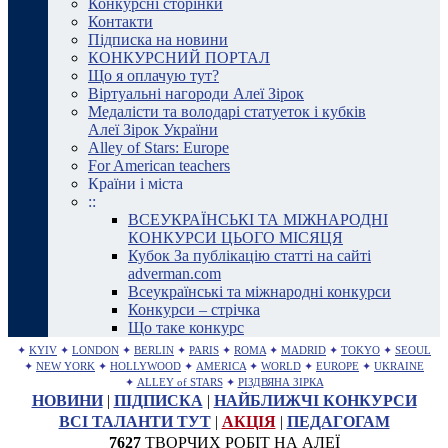
Конкурсні сторінки
Контакти
Підписка на новини
КОНКУРСНИЙ ПОРТАЛ
Що я оплачую тут?
Віртуальні нагороди Алеї Зірок
Медалісти та володарі статуеток і кубків
Алеї Зірок України
Alley of Stars: Europe
For American teachers
Країни і міста
::
ВСЕУКРАЇНСЬКІ ТА МІЖНАРОДНІ
КОНКУРСИ ЦЬОГО МІСЯЦЯ
Кубок За публікацію статті на сайті
adverman.com
Всеукраїнські та міжнародні конкурси
Конкурси – стрічка
Що таке конкурс
✦
KYIV
✦
LONDON
✦
BERLIN
✦
PARIS
✦
ROMA
✦
MADRID
✦
TOKYO
✦
SEOUL
✦
NEW YORK
✦
HOLLYWOOD
✦
AMERICA
✦
WORLD
✦
EUROPE
✦
UKRAINE
✦
ALLEY of STARS
✦
РІЗДВЯНА ЗІРКА
НОВИНИ
|
ПІДПИСКА
|
НАЙБЛИЖЧІ КОНКУРСИ
ВСІ ТАЛАНТИ ТУТ
|
АКЦІЯ
|
ПЕДАГОГАМ
7627
ТВОРЧИХ РОБІТ НА АЛЕЇ