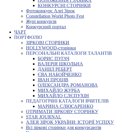
ПОЛОЖЕННЯ І ЗАЯВКА
КОНКУРСНІ СТОРІНКИ
Фотоконкурс Алеї Зірок
Constellation World Photo Fest
Журі конкурсів
Конкурсний портал
ЧАРТ
ПОРТФОЛІО
ЗІРКОВІ СТОРІНКИ
HOLLYWOOD-сторінки
ПЕРСОНАЛЬНІ КАТАЛОГИ ТАЛАНТІВ
БОРИС ПУГАЧ
ВАЛЕРІЯ ШКОЛЬНА
ДАНІІЛ РЕБЕРТ
ЄВА НАБОЙЧЕНКО
ІВАН ПРОЦІВ
ОЛЕКСАНДРА РОМАНОВА
МИХАЙЛО ЖУРБА
МИХАЙЛО СЛЄПУХІН
ПЕДАГОГІЧНІ КАТАЛОГИ ВЧИТЕЛІВ
МАРИНА СЛЮСАРЕНКО
ОТРИМАТИ ЗІРКОВУ СТОРІНКУ
STAR JOURNAL
АЛЕЯ ЗІРОК УКРАЇНИ: ІСТОРІЇ УСПІХУ
Всі зіркові сторінки для конкурсантів