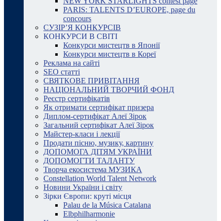
NEW YORK STARLIGHTS contest page
PARIS: TALENTS D’EUROPE, page du
concours
СУЗІР’Я КОНКУРСІВ
КОНКУРСИ В СВІТІ
Конкурси мистецтв в Японії
Конкурси мистецтв в Кореї
Реклама на сайті
SEO статті
СВЯТКОВЕ ПРИВІТАННЯ
НАЦІОНАЛЬНИЙ ТВОРЧИЙ ФОНД
Реєстр сертифікатів
Як отримати сертифікат призера
Диплом-сертифікат Алеї Зірок
Загальний сертифікат Алеї Зірок
Майстер-класи і лекції
Продати пісню, музику, картину
ДОПОМОГА ДІТЯМ УКРАЇНИ
ДОПОМОГТИ ТАЛАНТУ
Творча екосистема МУЗИКА
Constellation World Talent Network
Новини України і світу
Зірки Європи: круті місця
Palau de la Música Catalana
Elbphilharmonie