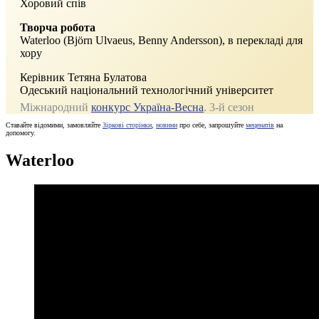
Хоровий спів
Творча робота
Waterloo (Björn Ulvaeus, Benny Andersson), в перекладі для
хору
Керівник Тетяна Булатова
Одеський національний технологічний університет
Міжнародний
конкурс Україна-Весна
. 3‑й сезон
Ставайте відомими, замовляйте
Зіркові сторінки
,
новини
про себе, запрошуйте
меценатів
на
допомогу.
Waterloo