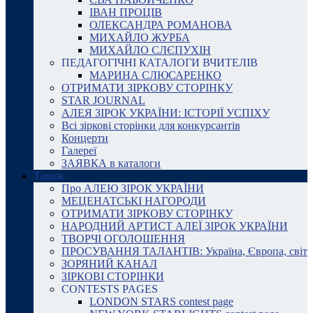
ІВАН ПРОЦІВ
ОЛЕКСАНДРА РОМАНОВА
МИХАЙЛО ЖУРБА
МИХАЙЛО СЛЄПУХІН
ПЕДАГОГІЧНІ КАТАЛОГИ ВЧИТЕЛІВ
МАРИНА СЛЮСАРЕНКО
ОТРИМАТИ ЗІРКОВУ СТОРІНКУ
STAR JOURNAL
АЛЕЯ ЗІРОК УКРАЇНИ: ІСТОРІЇ УСПІХУ
Всі зіркові сторінки для конкурсантів
Концерти
Галереї
ЗАЯВКА в каталоги
Також
Про АЛЕЮ ЗІРОК УКРАЇНИ
МЕЦЕНАТСЬКІ НАГОРОДИ
ОТРИМАТИ ЗІРКОВУ СТОРІНКУ
НАРОДНИЙ АРТИСТ АЛЕЇ ЗІРОК УКРАЇНИ
ТВОРЧІ ОГОЛОШЕННЯ
ПРОСУВАННЯ ТАЛАНТІВ: Україна, Європа, світ
ЗОРЯНИЙ КАНАЛ
ЗІРКОВІ СТОРІНКИ
CONTESTS PAGES
LONDON STARS contest page