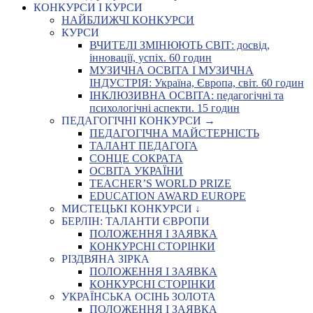
КОНКУРСИ І КУРСИ
НАЙБЛИЖЧІ КОНКУРСИ
КУРСИ
ВЧИТЕЛІ ЗМІНЮЮТЬ СВІТ: досвід,
інновації, успіх. 60 годин
МУЗИЧНА ОСВІТА І МУЗИЧНА
ІНДУСТРІЯ: Україна, Європа, світ. 60 годин
ІНКЛЮЗИВНА ОСВІТА: педагогічні та
психологічні аспекти. 15 годин
ПЕДАГОГІЧНІ КОНКУРСИ →
ПЕДАГОГІЧНА МАЙСТЕРНІСТЬ
ТАЛАНТ ПЕДАГОГА
СОНЦЕ СОКРАТА
ОСВІТА УКРАЇНИ
TEACHER’S WORLD PRIZE
EDUCATION AWARD EUROPE
МИСТЕЦЬКІ КОНКУРСИ ↓
БЕРЛІН: ТАЛАНТИ ЄВРОПИ
ПОЛОЖЕННЯ І ЗАЯВКА
КОНКУРСНІ СТОРІНКИ
РІЗДВЯНА ЗІРКА
ПОЛОЖЕННЯ І ЗАЯВКА
КОНКУРСНІ СТОРІНКИ
УКРАЇНСЬКА ОСІНЬ ЗОЛОТА
ПОЛОЖЕННЯ І ЗАЯВКА