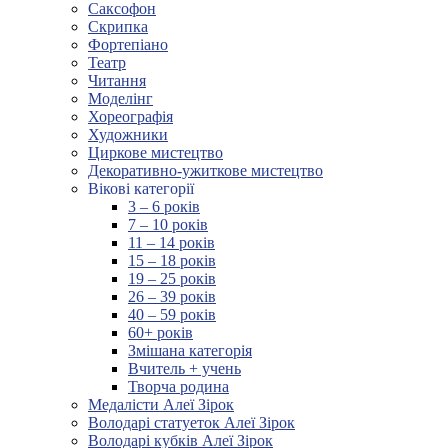
Саксофон
Скрипка
Фортепіано
Театр
Читання
Моделінг
Хореографія
Художники
Циркове мистецтво
Декоративно-ужиткове мистецтво
Вікові категорії
3 – 6 років
7 – 10 років
11 – 14 років
15 – 18 років
19 – 25 років
26 – 39 років
40 – 59 років
60+ років
Змішана категорія
Вчитель + учень
Творча родина
Медалісти Алеї Зірок
Володарі статуеток Алеї Зірок
Володарі кубків Алеї Зірок