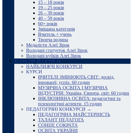
15 – 18 років
19 – 25 років
26 – 39 років
40 – 59 років
60+ років
Змішана категорія
Вчитель + учень
Творча родина
Медалісти Алеї Зірок
Володарі статуеток Алеї Зірок
Володарі кубків Алеї Зірок
КОНКУРСИ І КУРСИ
НАЙБЛИЖЧІ КОНКУРСИ
КУРСИ
ВЧИТЕЛІ ЗМІНЮЮТЬ СВІТ: досвід,
інновації, успіх. 60 годин
МУЗИЧНА ОСВІТА І МУЗИЧНА
ІНДУСТРІЯ: Україна, Європа, світ. 60 годин
ІНКЛЮЗИВНА ОСВІТА: педагогічні та
психологічні аспекти. 15 годин
ПЕДАГОГІЧНІ КОНКУРСИ →
ПЕДАГОГІЧНА МАЙСТЕРНІСТЬ
ТАЛАНТ ПЕДАГОГА
СОНЦЕ СОКРАТА
ОСВІТА УКРАЇНИ