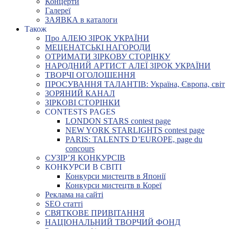
Концерти
Галереї
ЗАЯВКА в каталоги
Також
Про АЛЕЮ ЗІРОК УКРАЇНИ
МЕЦЕНАТСЬКІ НАГОРОДИ
ОТРИМАТИ ЗІРКОВУ СТОРІНКУ
НАРОДНИЙ АРТИСТ АЛЕЇ ЗІРОК УКРАЇНИ
ТВОРЧІ ОГОЛОШЕННЯ
ПРОСУВАННЯ ТАЛАНТІВ: Україна, Європа, світ
ЗОРЯНИЙ КАНАЛ
ЗІРКОВІ СТОРІНКИ
CONTESTS PAGES
LONDON STARS contest page
NEW YORK STARLIGHTS contest page
PARIS: TALENTS D’EUROPE, page du
concours
СУЗІР’Я КОНКУРСІВ
КОНКУРСИ В СВІТІ
Конкурси мистецтв в Японії
Конкурси мистецтв в Кореї
Реклама на сайті
SEO статті
СВЯТКОВЕ ПРИВІТАННЯ
НАЦІОНАЛЬНИЙ ТВОРЧИЙ ФОНД