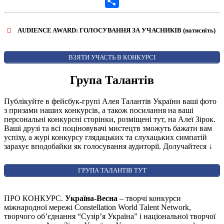
Gmail
Share
AUDIENCE AWARD: ГОЛОСУВАННЯ ЗА УЧАСНИКІВ (натисніть)
ВІДКРИТИ ФОРМУ ДЛЯ ГОЛОСУВАННЯ
AUDIENCE AWARD
ВЗЯТИ УЧАСТЬ В КОНКУРСІ
Група Талантів
Публікуйте в фейсбук-групі Алея Талантів України ваші фото
з призами наших конкурсів, а також посилання на ваші
персональні конкурсні сторінки, розміщені тут, на Алеї Зірок.
Ваші друзі та всі поціновувачі мистецтв зможуть бажати вам
успіху, а журі конкурсу глядацьких та слухацьких симпатій
зарахує вподобайки як голосування аудиторії. Долучайтеся
↓
ГРУПА ТАЛАНТІВ ТУТ
ПРО КОНКУРС.
Україна-Весна
– творчі конкурси
міжнародної мережі Constellation World Talent Network,
творчого об’єднання “Сузір’я Україна” і національної творчої