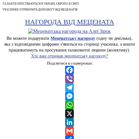
ТАЛАНТИ ПРОСУВАЮТЬСЯ В УКРАЇНІ, ЄВРОПІ І В СВІТІ
УЧАСНИКИ ОТРИМУЮТЬ ДОПОМОГУ ВІД МЕЦЕНАТІВ
НАГОРОДА ВІД МЕЦЕНАТА
Ви можете подарувати
Меценатську нагороду
(одну чи декілька),
яка з відповідними цифрами з'явиться на сторінці учасника, а кошти
працюватимуть на просування талановитої людини (колективу).
Хто вже отримав меценатську нагороду?
Поділитися в соцмережах:
Facebook
Viber
Telegram
Messenger
WhatsApp
X
LinkedIn