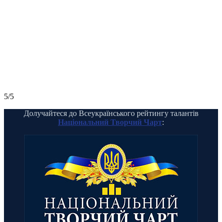
5/5
Долучайтеся до Всеукраїнського рейтингу талантів
Національний Творчий Чарт
: