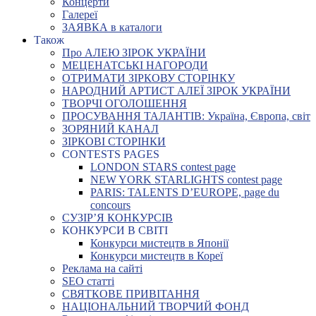
Концерти
Галереї
ЗАЯВКА в каталоги
Також
Про АЛЕЮ ЗІРОК УКРАЇНИ
МЕЦЕНАТСЬКІ НАГОРОДИ
ОТРИМАТИ ЗІРКОВУ СТОРІНКУ
НАРОДНИЙ АРТИСТ АЛЕЇ ЗІРОК УКРАЇНИ
ТВОРЧІ ОГОЛОШЕННЯ
ПРОСУВАННЯ ТАЛАНТІВ: Україна, Європа, світ
ЗОРЯНИЙ КАНАЛ
ЗІРКОВІ СТОРІНКИ
CONTESTS PAGES
LONDON STARS contest page
NEW YORK STARLIGHTS contest page
PARIS: TALENTS D’EUROPE, page du
concours
СУЗІР’Я КОНКУРСІВ
КОНКУРСИ В СВІТІ
Конкурси мистецтв в Японії
Конкурси мистецтв в Кореї
Реклама на сайті
SEO статті
СВЯТКОВЕ ПРИВІТАННЯ
НАЦІОНАЛЬНИЙ ТВОРЧИЙ ФОНД