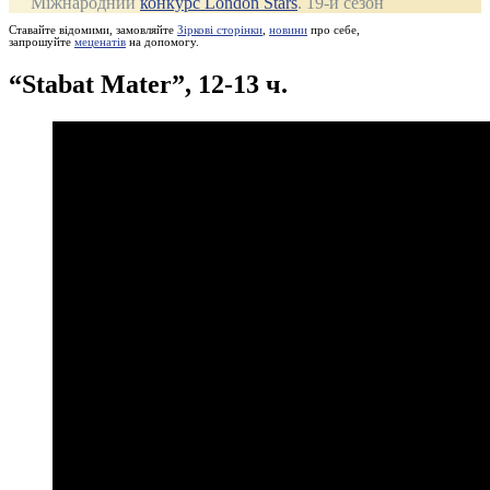
Міжнародний
конкурс London Stars
. 19‑й сезон
Ставайте відомими, замовляйте
Зіркові сторінки
,
новини
про себе,
запрошуйте
меценатів
на допомогу.
“Stabat Mater”, 12-13 ч.