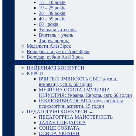
15 – 18 років
19 – 25 років
26 – 39 років
40 – 59 років
60+ років
Змішана категорія
Вчитель + учень
Творча родина
Медалісти Алеї Зірок
Володарі статуеток Алеї Зірок
Володарі кубків Алеї Зірок
КОНКУРСИ І КУРСИ
НАЙБЛИЖЧІ КОНКУРСИ
КУРСИ
ВЧИТЕЛІ ЗМІНЮЮТЬ СВІТ: досвід,
інновації, успіх. 60 годин
МУЗИЧНА ОСВІТА І МУЗИЧНА
ІНДУСТРІЯ: Україна, Європа, світ. 60 годин
ІНКЛЮЗИВНА ОСВІТА: педагогічні та
психологічні аспекти. 15 годин
ПЕДАГОГІЧНІ КОНКУРСИ →
ПЕДАГОГІЧНА МАЙСТЕРНІСТЬ
ТАЛАНТ ПЕДАГОГА
СОНЦЕ СОКРАТА
ОСВІТА УКРАЇНИ