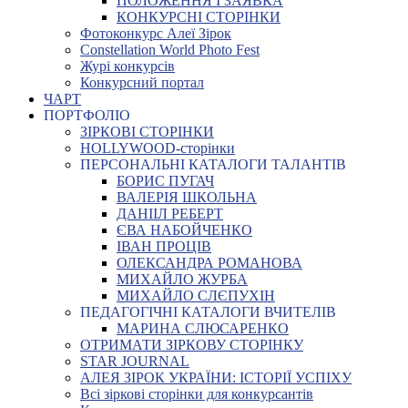
ПОЛОЖЕННЯ І ЗАЯВКА
КОНКУРСНІ СТОРІНКИ
Фотоконкурс Алеї Зірок
Constellation World Photo Fest
Журі конкурсів
Конкурсний портал
ЧАРТ
ПОРТФОЛІО
ЗІРКОВІ СТОРІНКИ
HOLLYWOOD-сторінки
ПЕРСОНАЛЬНІ КАТАЛОГИ ТАЛАНТІВ
БОРИС ПУГАЧ
ВАЛЕРІЯ ШКОЛЬНА
ДАНІІЛ РЕБЕРТ
ЄВА НАБОЙЧЕНКО
ІВАН ПРОЦІВ
ОЛЕКСАНДРА РОМАНОВА
МИХАЙЛО ЖУРБА
МИХАЙЛО СЛЄПУХІН
ПЕДАГОГІЧНІ КАТАЛОГИ ВЧИТЕЛІВ
МАРИНА СЛЮСАРЕНКО
ОТРИМАТИ ЗІРКОВУ СТОРІНКУ
STAR JOURNAL
АЛЕЯ ЗІРОК УКРАЇНИ: ІСТОРІЇ УСПІХУ
Всі зіркові сторінки для конкурсантів