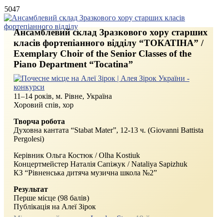
5047
Ансамблевий склад Зразкового хору старших
класів фортепіанного відділу “ТОКАТІНА” /
Exemplary Choir of the Senior Classes of the
Piano Department “Tocatina”
11–14 років, м. Рівне, Україна
Хоровий спів, хор
Творча робота
Духовна кантата “Stabat Mater”, 12-13 ч. (Giovanni Battista
Pergolesi)
Керівник Ольга Костюк / Olha Kostiuk
Концертмейстер Наталія Сапіжук / Nataliya Sapizhuk
КЗ “Рівненська дитяча музична школа №2”
Результат
Перше місце (98 балів)
Публікація на Алеї Зірок