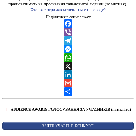
працюватимуть на просування талановитої людини (колективу).
Хто вже отримав меценатську нагороду?
Поділитися в соцмережах:
Facebook
Viber
Telegram
Messenger
WhatsApp
X
LinkedIn
Gmail
Share
AUDIENCE AWARD: ГОЛОСУВАННЯ ЗА УЧАСНИКІВ (натисніть)
ВІДКРИТИ ФОРМУ ДЛЯ ГОЛОСУВАННЯ
AUDIENCE AWARD
ВЗЯТИ УЧАСТЬ В КОНКУРСІ