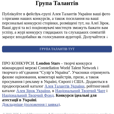
Група Талантів
Публікуйте в фейсбук-групі Алея Талантів України ваші фото
з призами наших конкурсів, а також посилання на ваші
персональні конкурсні сторінки, розміщені тут, на Алеї Зірок.
Ваші друзі та всі поціновувачі мистецтв зможуть бажати вам
успіху, а журі конкурсу глядацьких та слухацьких симпатій
зарахує вподобайки як голосування аудиторії. Долучайтеся
↓
ГРУПА ТАЛАНТІВ ТУТ
ПРО КОНКУРСИ.
London Stars
– творчі конкурси
міжнародної мережі Constellation World Talent Network і
творчого об’єднання “Сузір’я Україна”. Учасники отримують
фахове оцінювання, коментарі майстрів, призи, а також
просування і рекламу в Україні, Європі і США. Додаються в
продюсерський каталог
Алея Талантів України
, рейтинговий
каталог
Алея Зірок України
, в
Національний Творчий Чарт
і
Національний Творчий Фонд
.
Конкурси ідеальні для
атестації в Україні
.
Докладніше (положення і заявка)
.
© 2010-2026 Андрій Мірошниченко & Креативні Екосистеми, назва конкурсу, дизайн та