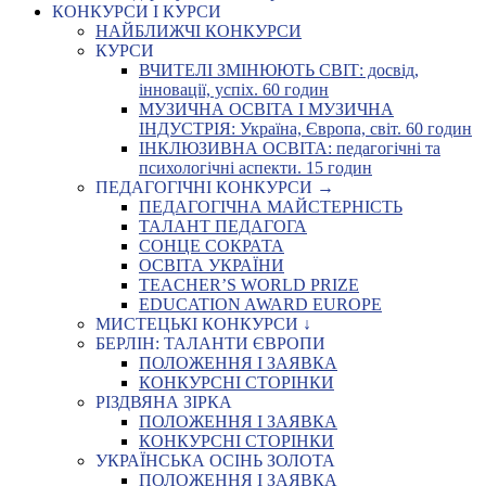
КОНКУРСИ І КУРСИ
НАЙБЛИЖЧІ КОНКУРСИ
КУРСИ
ВЧИТЕЛІ ЗМІНЮЮТЬ СВІТ: досвід,
інновації, успіх. 60 годин
МУЗИЧНА ОСВІТА І МУЗИЧНА
ІНДУСТРІЯ: Україна, Європа, світ. 60 годин
ІНКЛЮЗИВНА ОСВІТА: педагогічні та
психологічні аспекти. 15 годин
ПЕДАГОГІЧНІ КОНКУРСИ →
ПЕДАГОГІЧНА МАЙСТЕРНІСТЬ
ТАЛАНТ ПЕДАГОГА
СОНЦЕ СОКРАТА
ОСВІТА УКРАЇНИ
TEACHER’S WORLD PRIZE
EDUCATION AWARD EUROPE
МИСТЕЦЬКІ КОНКУРСИ ↓
БЕРЛІН: ТАЛАНТИ ЄВРОПИ
ПОЛОЖЕННЯ І ЗАЯВКА
КОНКУРСНІ СТОРІНКИ
РІЗДВЯНА ЗІРКА
ПОЛОЖЕННЯ І ЗАЯВКА
КОНКУРСНІ СТОРІНКИ
УКРАЇНСЬКА ОСІНЬ ЗОЛОТА
ПОЛОЖЕННЯ І ЗАЯВКА