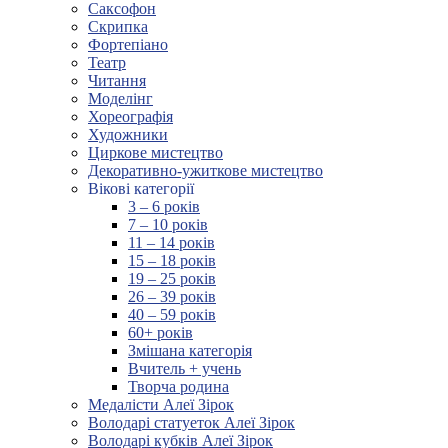
Саксофон
Скрипка
Фортепіано
Театр
Читання
Моделінг
Хореографія
Художники
Циркове мистецтво
Декоративно-ужиткове мистецтво
Вікові категорії
3 – 6 років
7 – 10 років
11 – 14 років
15 – 18 років
19 – 25 років
26 – 39 років
40 – 59 років
60+ років
Змішана категорія
Вчитель + учень
Творча родина
Медалісти Алеї Зірок
Володарі статуеток Алеї Зірок
Володарі кубків Алеї Зірок