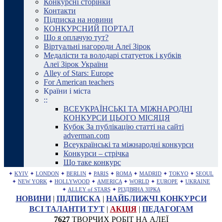
Конкурсні сторінки
Контакти
Підписка на новини
КОНКУРСНИЙ ПОРТАЛ
Що я оплачую тут?
Віртуальні нагороди Алеї Зірок
Медалісти та володарі статуеток і кубків
Алеї Зірок України
Alley of Stars: Europe
For American teachers
Країни і міста
::
ВСЕУКРАЇНСЬКІ ТА МІЖНАРОДНІ
КОНКУРСИ ЦЬОГО МІСЯЦЯ
Кубок За публікацію статті на сайті
adverman.com
Всеукраїнські та міжнародні конкурси
Конкурси – стрічка
Що таке конкурс
✦
KYIV
✦
LONDON
✦
BERLIN
✦
PARIS
✦
ROMA
✦
MADRID
✦
TOKYO
✦
SEOUL
✦
NEW YORK
✦
HOLLYWOOD
✦
AMERICA
✦
WORLD
✦
EUROPE
✦
UKRAINE
✦
ALLEY of STARS
✦
РІЗДВЯНА ЗІРКА
НОВИНИ
|
ПІДПИСКА
|
НАЙБЛИЖЧІ КОНКУРСИ
ВСІ ТАЛАНТИ ТУТ
|
АКЦІЯ
|
ПЕДАГОГАМ
7627
ТВОРЧИХ РОБІТ НА АЛЕЇ