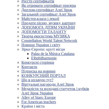
Реєстр сертифікатів
Як отримати сертифікат призера
Диплом-сертифікат Алеї Зірок
Загальний сертифікат Алеї Зірок
Майстер-класи і лекції
Продати пісню, музику, картину
ДОПОМОГА ДІТЯМ УКРАЇНИ
ДОПОМОГТИ ТАЛАНТУ
Творча екосистема МУЗИКА
Constellation World Talent Network
Новини України і світу
Зірки Європи: круті місця
Palau de la Música Catalana
Elbphilharmonie
Конкурсні сторінки
Контакти
Підписка на новини
КОНКУРСНИЙ ПОРТАЛ
Що я оплачую тут?
Віртуальні нагороди Алеї Зірок
Медалісти та володарі статуеток і кубків
Алеї Зірок України
Alley of Stars: Europe
For American teachers
Країни і міста