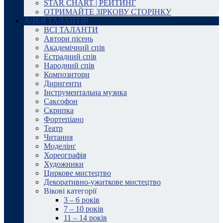
STAR CHART | РЕЙТИНГ
ОТРИМАЙТЕ ЗІРКОВУ СТОРІНКУ
АЛЕЯ ТАЛАНТІВ
ВСІ ТАЛАНТИ
Автори пісень
Академічний спів
Естрадний спів
Народний спів
Композитори
Диригенти
Інструментальна музика
Саксофон
Скрипка
Фортепіано
Театр
Читання
Моделінг
Хореографія
Художники
Циркове мистецтво
Декоративно-ужиткове мистецтво
Вікові категорії
3 – 6 років
7 – 10 років
11 – 14 років