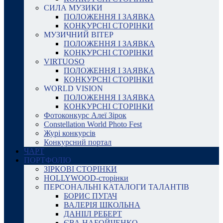
СИЛА МУЗИКИ
ПОЛОЖЕННЯ І ЗАЯВКА
КОНКУРСНІ СТОРІНКИ
МУЗИЧНИЙ ВІТЕР
ПОЛОЖЕННЯ І ЗАЯВКА
КОНКУРСНІ СТОРІНКИ
VIRTUOSO
ПОЛОЖЕННЯ І ЗАЯВКА
КОНКУРСНІ СТОРІНКИ
WORLD VISION
ПОЛОЖЕННЯ І ЗАЯВКА
КОНКУРСНІ СТОРІНКИ
Фотоконкурс Алеї Зірок
Constellation World Photo Fest
Журі конкурсів
Конкурсний портал
ЧАРТ
ПОРТФОЛІО
ЗІРКОВІ СТОРІНКИ
HOLLYWOOD-сторінки
ПЕРСОНАЛЬНІ КАТАЛОГИ ТАЛАНТІВ
БОРИС ПУГАЧ
ВАЛЕРІЯ ШКОЛЬНА
ДАНІІЛ РЕБЕРТ
ЄВА НАБОЙЧЕНКО