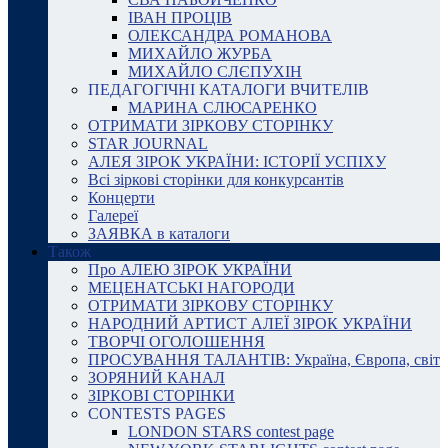
ІВАН ПРОЦІВ
ОЛЕКСАНДРА РОМАНОВА
МИХАЙЛО ЖУРБА
МИХАЙЛО СЛЄПУХІН
ПЕДАГОГІЧНІ КАТАЛОГИ ВЧИТЕЛІВ
МАРИНА СЛЮСАРЕНКО
ОТРИМАТИ ЗІРКОВУ СТОРІНКУ
STAR JOURNAL
АЛЕЯ ЗІРОК УКРАЇНИ: ІСТОРІЇ УСПІХУ
Всі зіркові сторінки для конкурсантів
Концерти
Галереї
ЗАЯВКА в каталоги
Також
Про АЛЕЮ ЗІРОК УКРАЇНИ
МЕЦЕНАТСЬКІ НАГОРОДИ
ОТРИМАТИ ЗІРКОВУ СТОРІНКУ
НАРОДНИЙ АРТИСТ АЛЕЇ ЗІРОК УКРАЇНИ
ТВОРЧІ ОГОЛОШЕННЯ
ПРОСУВАННЯ ТАЛАНТІВ: Україна, Європа, світ
ЗОРЯНИЙ КАНАЛ
ЗІРКОВІ СТОРІНКИ
CONTESTS PAGES
LONDON STARS contest page