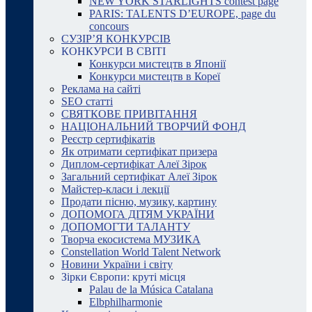
NEW YORK STARLIGHTS contest page
PARIS: TALENTS D’EUROPE, page du
concours
СУЗІР’Я КОНКУРСІВ
КОНКУРСИ В СВІТІ
Конкурси мистецтв в Японії
Конкурси мистецтв в Кореї
Реклама на сайті
SEO статті
СВЯТКОВЕ ПРИВІТАННЯ
НАЦІОНАЛЬНИЙ ТВОРЧИЙ ФОНД
Реєстр сертифікатів
Як отримати сертифікат призера
Диплом-сертифікат Алеї Зірок
Загальний сертифікат Алеї Зірок
Майстер-класи і лекції
Продати пісню, музику, картину
ДОПОМОГА ДІТЯМ УКРАЇНИ
ДОПОМОГТИ ТАЛАНТУ
Творча екосистема МУЗИКА
Constellation World Talent Network
Новини України і світу
Зірки Європи: круті місця
Palau de la Música Catalana
Elbphilharmonie